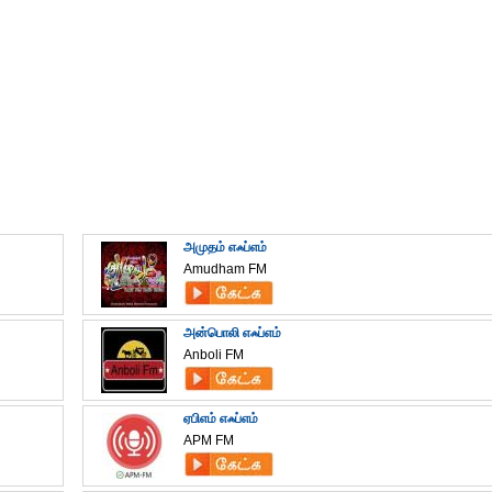
அமுதம் எஃப்எம்
Amudham FM
அன்பொலி எஃப்எம்
Anboli FM
ஏபிஎம் எஃப்எம்
APM FM