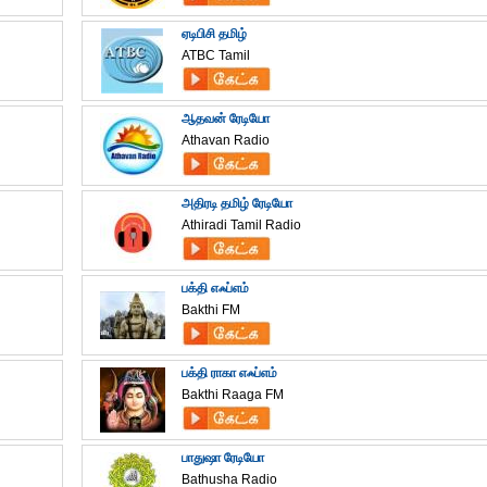
ஏடிபிசி தமிழ்
ATBC Tamil
ஆதவன் ரேடியோ
Athavan Radio
அதிரடி தமிழ் ரேடியோ
Athiradi Tamil Radio
பக்தி எஃப்எம்
Bakthi FM
பக்தி ராகா எஃப்எம்
Bakthi Raaga FM
பாதுஷா ரேடியோ
Bathusha Radio