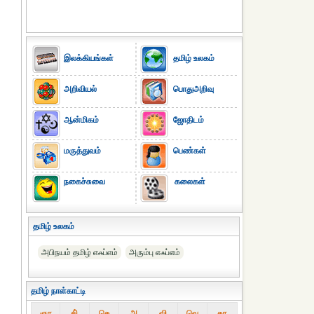
இலக்கியங்கள்
தமிழ் உலகம்
அறிவியல்
பொதுஅறிவு
ஆன்மிகம்
ஜோதிடம்
மருத்துவம்
பெண்கள்
நகைச்சுவை
கலைகள்
தமிழ் உலகம்
அபிநயம் தமிழ் எஃப்எம்
அரும்பு எஃப்எம்
தமிழ் நாள்காட்டி
ஞா
தி்
செ
அ
வி
வெ
கா