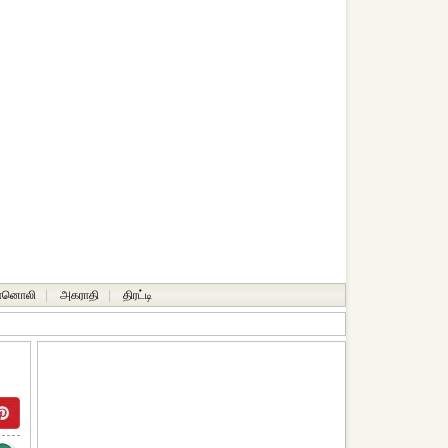
ானொலி
|
அகராதி
|
திரட்டி