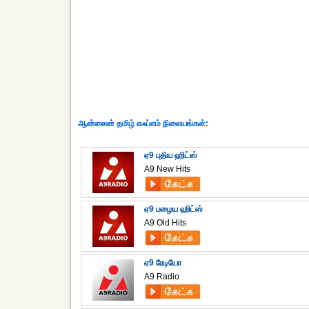
ஆன்லைன் தமிழ் எஃப்எம் நிலையங்கள்:
ஏ9 புதிய ஹிட்ஸ்
A9 New Hits
ஏ9 பழைய ஹிட்ஸ்
A9 Old Hits
ஏ9 ரேடியோ
A9 Radio