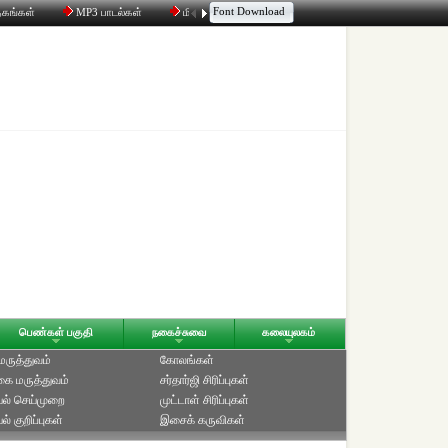
Font Download
தகங்கள்
MP3 பாடல்கள்
மின்னஞ்சல்
திரட்டி
உரையாடல்
பெண்கள் பகுதி
நகைச்சுவை
கலையுலகம்
 மருத்துவம்
கோலங்கள்
ை மருத்துவம்
சர்தார்ஜி சிரிப்புகள்
ல் செய்முறை
முட்டாள் சிரிப்புகள்
் குறிப்புகள்
இசைக் கருவிகள்