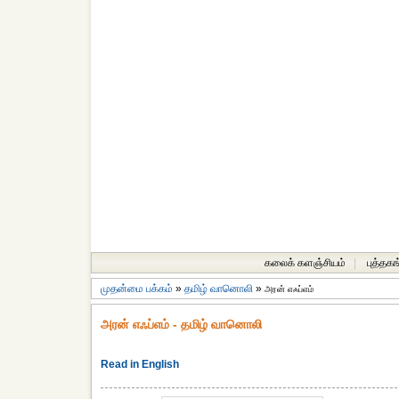
கலைக் களஞ்சியம்
|
புத்தகங
முதன்மை பக்கம்
»
தமிழ் வானொலி
»
அரன் எஃப்எம்
அரன் எஃப்எம் - தமிழ் வானொலி
Read in English