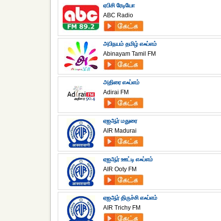
ஏபிசி ரேடியோ
ABC Radio
அபிநயம் தமிழ் எஃப்எம்
Abinayam Tamil FM
அதிரை எஃப்எம்
Adirai FM
ஏஐஆர் மதுரை
AIR Madurai
ஏஐஆர் ஊட்டி எஃப்எம்
AIR Ooty FM
ஏஐஆர் திருச்சி எஃப்எம்
AIR Trichy FM