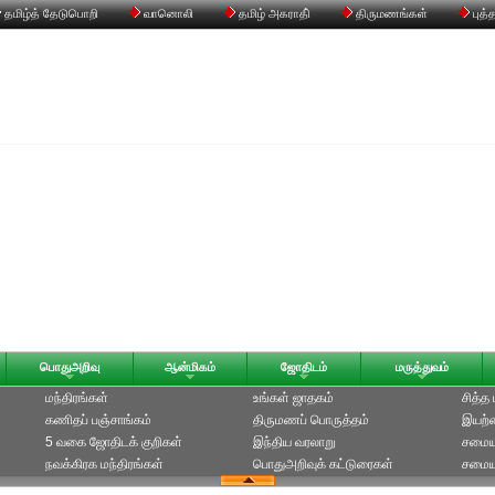
தமிழ்த் தேடுபொறி
வானொலி
தமிழ் அகராதி்
திருமணங்கள்
புத்
பொதுஅறிவு
ஆன்மிகம்
ஜோதிடம்
மருத்துவம்
மந்திரங்கள்
உங்கள் ஜாதகம்
சித்த
கணிதப் பஞ்சாங்கம்
திருமணப் பொருத்தம்
இயற்க
5 வகை ஜோதிடக் குறிகள்
இந்திய வரலாறு
சமைய
நவக்கிரக மந்திரங்கள்
பொதுஅறிவுக் கட்டுரைகள்
சமையல