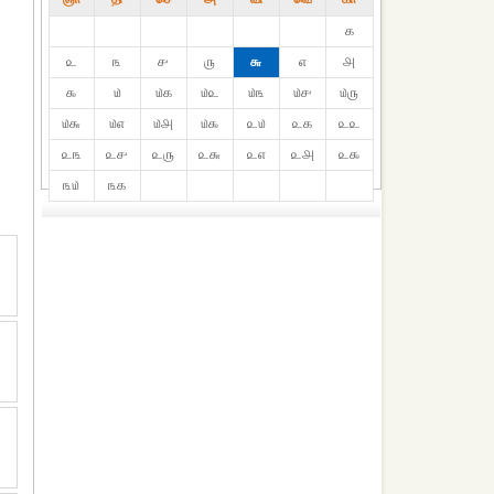
௧
௨
௩
௪
௫
௬
௭
௮
௯
௰
௰௧
௰௨
௰௩
௰௪
௰௫
௰௬
௰௭
௰௮
௰௯
௨௰
௨௧
௨௨
௨௩
௨௪
௨௫
௨௬
௨௭
௨௮
௨௯
௩௰
௩௧