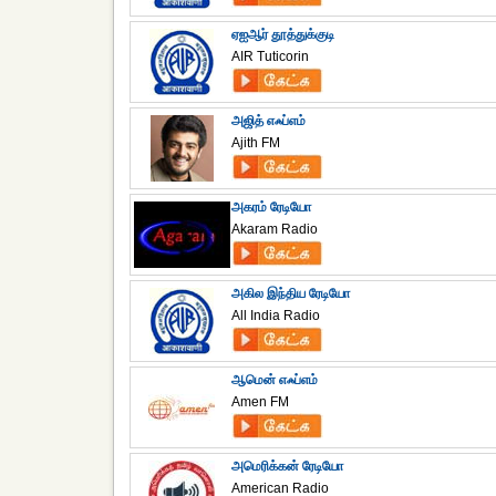
ஏஐஆர் தூத்துக்குடி
AIR Tuticorin
அஜித் எஃப்எம்
Ajith FM
அகரம் ரேடியோ
Akaram Radio
அகில இந்திய ரேடியோ
All India Radio
ஆமென் எஃப்எம்
Amen FM
அமெரிக்கன் ரேடியோ
American Radio