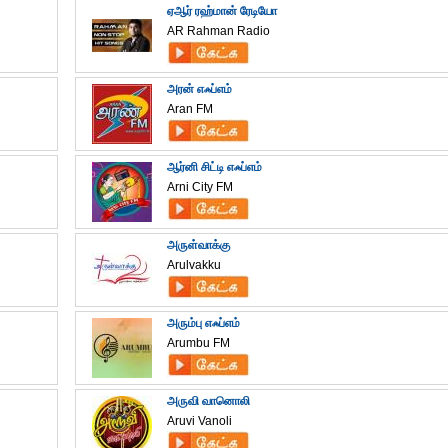
ஏஆர் ரஹ்மான் ரேடியோ
AR Rahman Radio
அரன் எஃப்எம்
Aran FM
ஆர்னி சிட்டி எஃப்எம்
Arni City FM
அருள்வாக்கு
Arulvakku
அரும்பு எஃப்எம்
Arumbu FM
அருவி வானொலி
Aruvi Vanoli