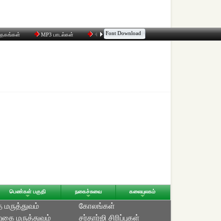
Font Download
்தகங்கள்
MP3 பாடல்கள்
மின்னஞ்சல்
திரட்டி
உரையாடல்
பெண்கள் பகுதி
நகைச்சுவை
கலையுலகம்
த மருத்துவம்
கோலங்கள்
்கை மருத்துவம்
சர்தார்ஜி சிரிப்புகள்