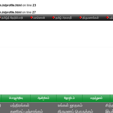
n/profile.html
on line
23
n/profile.html
on line
27
தமிழ்த் தேடுபொறி
வானொலி
தமிழ் அகராதி்
திருமணங்கள்
புத
பொதுஅறிவு
ஆன்மிகம்
ஜோதிடம்
மருத்துவம்
)
மந்திரங்கள்
உங்கள் ஜாதகம்
சித்
கணிதப் பஞ்சாங்கம்
திருமணப் பொருத்தம்
இயற