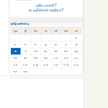
புதிய பயனர்?
கடவுச்சொல் மறதியா?
தமிழ் நாள்காட்டி
ஞா
தி்
செ
அ
வி
வெ
கா
௧
௨
௩
௪
௫
௬
௭
௮
௯
௰
௰௧
௰௨
௰௩
௰௪
௰௫
௰௬
௰௭
௰௮
௰௯
௨௰
௨௧
௨௨
௨௩
௨௪
௨௫
௨௬
௨௭
௨௮
௨௯
௩௰
௩௧