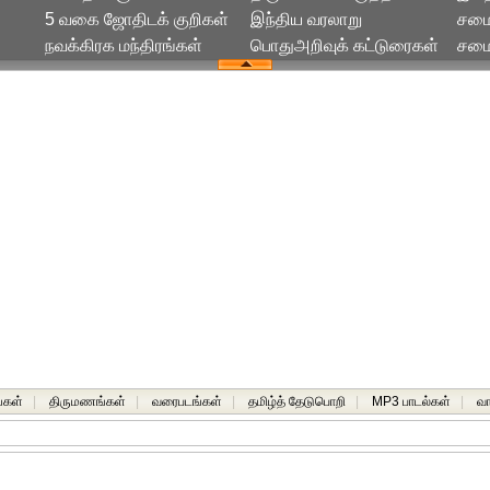
5 வகை ஜோதிடக் குறிகள்
இந்திய வரலாறு
சமை
நவக்கிரக மந்திரங்கள்
பொதுஅறிவுக் கட்டுரைகள்
சமைய
்கள்
|
திருமணங்கள்
|
வரைபடங்கள்
|
தமிழ்த் தேடுபொறி
|
MP3 பாடல்கள்
|
வ