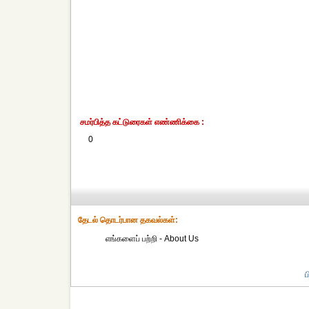
சமர்பித்த கட்டுரைகள் எண்ணிக்கை :
0
தேட‌ல் தொட‌ர்பான தகவ‌ல்க‌ள்:
எங்களைப் பற்றி - About Us
ப