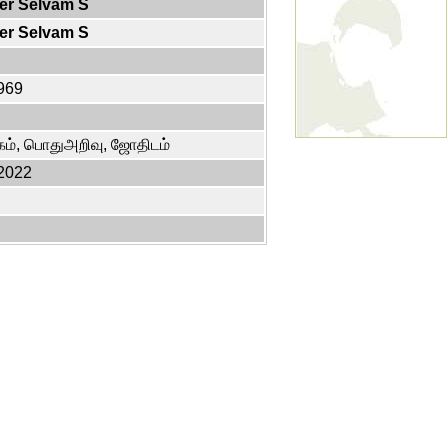
er Selvam S
er Selvam S
969
ம், பொதுஅறிவு, ஜோதிடம்
2022