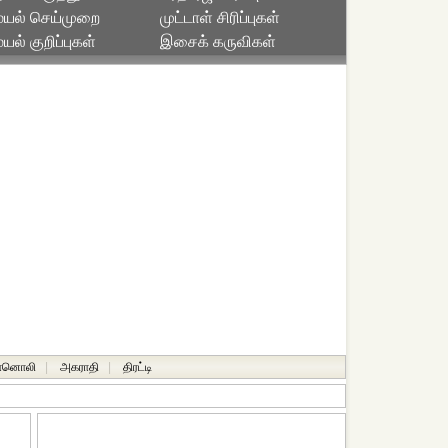
யல் செய்முறை
முட்டாள் சிரிப்புகள்
ல் குறிப்புகள்
இசைக் கருவிகள்
ானொலி
|
அகராதி
|
திரட்டி