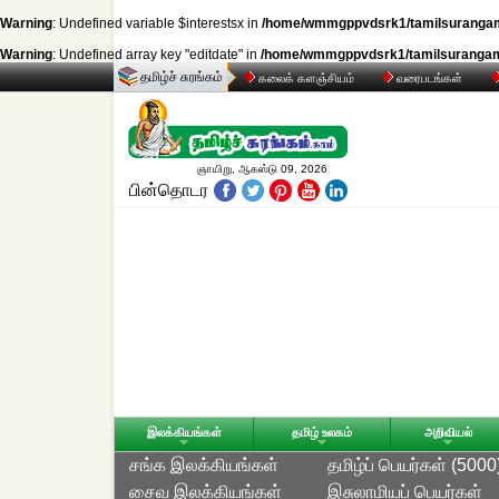
Warning
: Undefined variable $interestsx in
/home/wmmgppvdsrk1/tamilsurangam.i
Warning
: Undefined array key "editdate" in
/home/wmmgppvdsrk1/tamilsurangam.i
தமிழ்ச் சுரங்கம்
கலைக் களஞ்சியம்
வரைபடங்கள்
ஞாயிறு, ஆகஸ்டு 09, 2026
பின்தொடர
இலக்கியங்கள்
தமிழ் உலகம்
அறிவியல்
சங்க இலக்கியங்கள்
தமிழ்ப் பெயர்கள் (5000
சைவ இலக்கியங்கள்
இசுலாமியப் பெயர்கள்