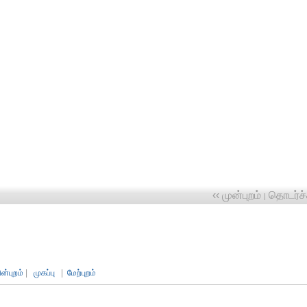
‹‹ முன்புறம்
தொடர்ச்ச
|
ின்புறம்
|
முகப்பு
|
மேற்புறம்