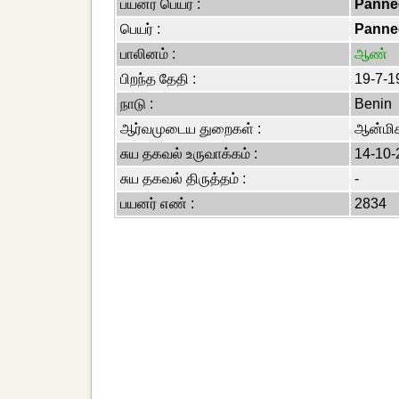
பயனர் பெயர் :
Panne
பெயர் :
Panne
பாலினம் :
ஆண்
பிறந்த தேதி :
19-7-1
நாடு :
Benin
ஆர்வமுடைய துறைகள் :
ஆன்மிக
சுய தகவல் உருவாக்கம் :
14-10-
சுய தகவல் திருத்தம் :
-
பயனர் எண் :
2834