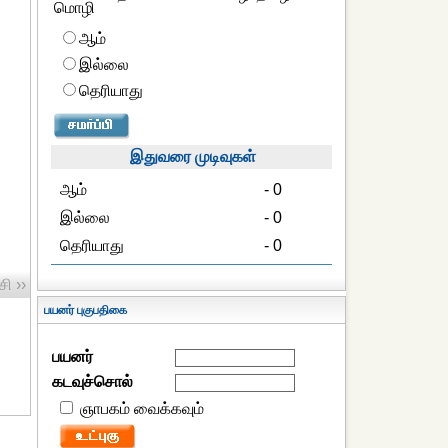
மொழி
ஆம்
இல்லை
தெரியாது
இதுவரை முடிவுகள்
ஆம்
- 0
இல்லை
- 0
தெரியாது
- 0
ி ››
பயனர் புகுபதிகை
பயனர்
கடவுச்சொல்
ஞாபகம் வைக்கவும்