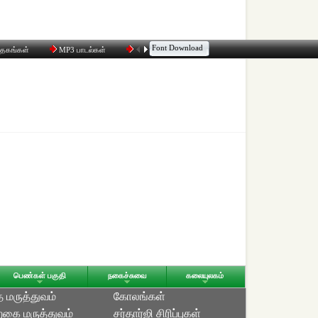
Font Download
்தகங்கள்
MP3 பாடல்கள்
மின்னஞ்சல்
திரட்டி
உரையாடல்
பெண்கள் பகுதி
நகைச்சுவை
கலையுலகம்
த மருத்துவம்
கோலங்கள்
்கை மருத்துவம்
சர்தார்ஜி சிரிப்புகள்