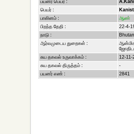
பயனர் பெயர் :
A.Kan
பெயர் :
Kanis
பாலினம் :
ஆண்
பிறந்த தேதி :
22-4-1
நாடு :
Bhuta
ஆர்வமுடைய துறைகள் :
ஆன்மிகம
ஜோதிடம
சுய தகவல் உருவாக்கம் :
12-11-
சுய தகவல் திருத்தம் :
-
பயனர் எண் :
2841