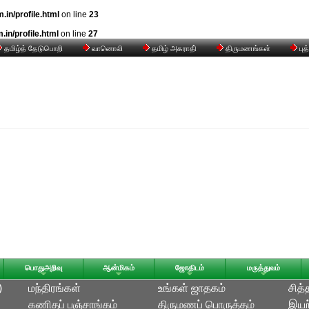
n/profile.html
on line
23
n/profile.html
on line
27
தமிழ்த் தேடுபொறி
வானொலி
தமிழ் அகராதி்
திருமணங்கள்
புத
பொதுஅறிவு
ஆன்மிகம்
ஜோதிடம்
மருத்துவம்
)
மந்திரங்கள்
உங்கள் ஜாதகம்
சித்
கணிதப் பஞ்சாங்கம்
திருமணப் பொருத்தம்
இயற