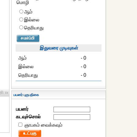
மொழி
ஆம்
இல்லை
தெரியாது
இதுவரை முடிவுகள்
ஆம்
- 0
இல்லை
- 0
தெரியாது
- 0
ி ››
பயனர் புகுபதிகை
பயனர்
கடவுச்சொல்
ஞாபகம் வைக்கவும்