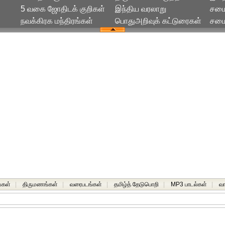
5 வகை ஜோதிடக் குறிகள்
இந்திய வரலாறு
சமை
நவக்கிரக மந்திரங்கள்
பொதுஅறிவுக் கட்டுரைகள்
சமைய
்கள்
|
திருமணங்கள்
|
வரைபடங்கள்
|
தமிழ்த் தேடுபொறி
|
MP3 பாடல்கள்
|
வ