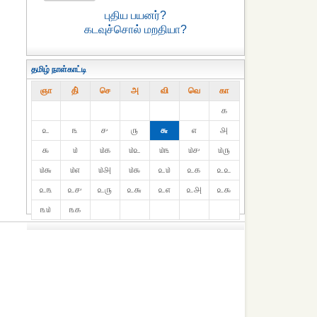
புதிய பயனர்?
கடவுச்சொல் மறதியா?
தமிழ் நாள்காட்டி
ஞா
தி்
செ
அ
வி
வெ
கா
௧
௨
௩
௪
௫
௬
௭
௮
௯
௰
௰௧
௰௨
௰௩
௰௪
௰௫
௰௬
௰௭
௰௮
௰௯
௨௰
௨௧
௨௨
௨௩
௨௪
௨௫
௨௬
௨௭
௨௮
௨௯
௩௰
௩௧