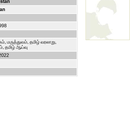
istan
tan
998
n
், மருத்துவம், தமிழ் வரலாறு,
், தமிழ் ஆய்வு
2022