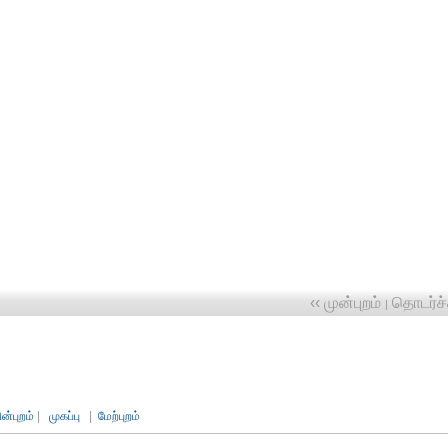
‹‹ முன்புறம்
தொடர்ச்ச
|
ின்புறம்
|
முகப்பு
|
மேற்புறம்