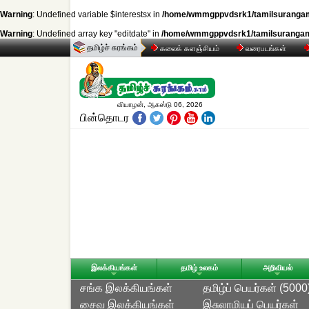
Warning
: Undefined variable $interestsx in
/home/wmmgppvdsrk1/tamilsurangam.i
Warning
: Undefined array key "editdate" in
/home/wmmgppvdsrk1/tamilsurangam.i
தமிழ்ச் சுரங்கம்
கலைக் களஞ்சியம்
வரைபடங்கள்
வியாழன், ஆகஸ்டு 06, 2026
பின்தொடர
இலக்கியங்கள்
தமிழ் உலகம்
அறிவியல்
சங்க இலக்கியங்கள்
தமிழ்ப் பெயர்கள் (5000
சைவ இலக்கியங்கள்
இசுலாமியப் பெயர்கள்