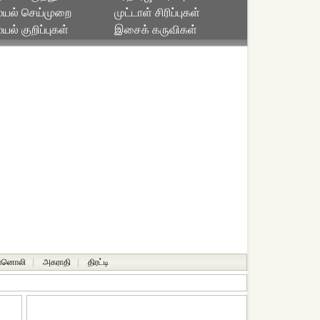
யல் செய்முறை
முட்டாள் சிரிப்புகள்
ல் குறிப்புகள்
இசைக் கருவிகள்
ானொலி
|
அகராதி
|
திரட்டி