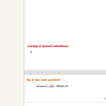
சமர்பித்த கட்டுரைகள் எண்ணிக்கை :
0
தேட‌ல் தொட‌ர்பான தகவ‌ல்க‌ள்:
எங்களைப் பற்றி - About Us
ப