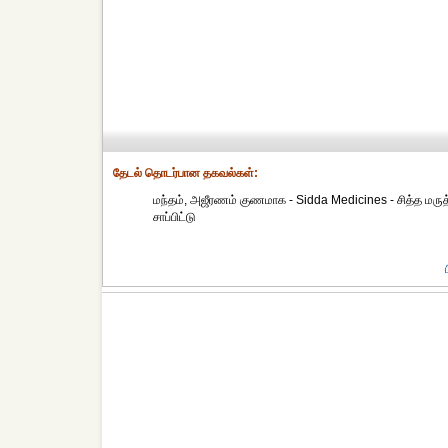
தேட‌ல் தொட‌ர்பான தகவ‌ல்க‌ள்:
மந்தம், அஜீரணம் குணமாக - Sidda Medicines - சித்த மருத்
சாப்பிட்டு