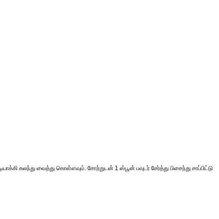
டியாக்கி கலந்து வைத்து கொள்ளவும். சோற்றுடன் 1 ஸ்பூன் பவுடர் சேர்த்து பிசைந்து சாப்பிட்டு