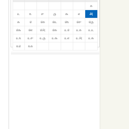
௧
௨
௩
௪
௫
௬
௭
௮
௯
௰
௰௧
௰௨
௰௩
௰௪
௰௫
௰௬
௰௭
௰௮
௰௯
௨௰
௨௧
௨௨
௨௩
௨௪
௨௫
௨௬
௨௭
௨௮
௨௯
௩௰
௩௧