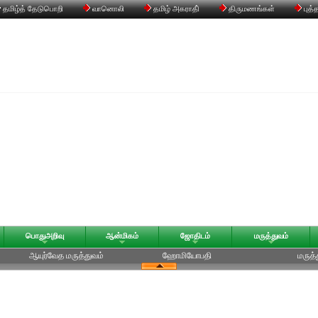
தமிழ்த் தேடுபொறி
வானொலி
தமிழ் அகராதி்
திருமணங்கள்
புத்
பொதுஅறிவு
ஆன்மிகம்
ஜோதிடம்
மருத்துவம்
ஆயுர்வேத மருத்துவம்
ஹோமியோபதி
மருத்