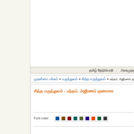
தமிழ் தேடுபொறி
|
அகரமுத
முதன்மை பக்கம்
»
மருத்துவம்
»
சித்த மருத்துவம்
»
மந்தம், அஜீரணம்
சித்த மருத்துவம் - மந்தம், அஜீரணம் குணமாக
Font color: