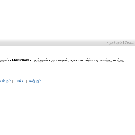
‹‹ முன்புறம்
தொடர்ச
|
துவம் - Medicines - மருத்துவம் - குணமாகும், குணமாக, சர்க்கரை, வைத்து, கலந்து,
பின்புறம்
|
முகப்பு
|
மேற்புறம்