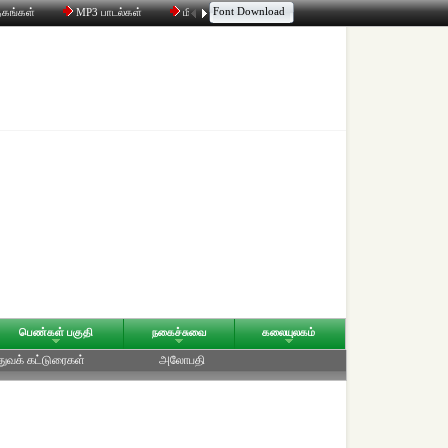
Font Download
தகங்கள்
MP3 பாடல்கள்
மின்னஞ்சல்
திரட்டி
உரையாடல்
பெண்கள் பகுதி
நகைச்சுவை
கலையுலகம்
துவக் கட்டுரைகள்
அலோபதி