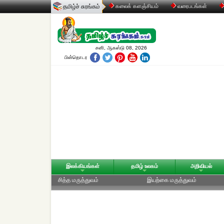
தமிழ்ச் சுரங்கம்
கலைக் களஞ்சியம்
வரைபடங்கள்
சனி, ஆகஸ்டு 08, 2026
பின்தொடர
இலக்கியங்கள்
தமிழ் உலகம்
அறிவியல்
சித்த மருத்துவம்
இயற்கை மருத்துவம்