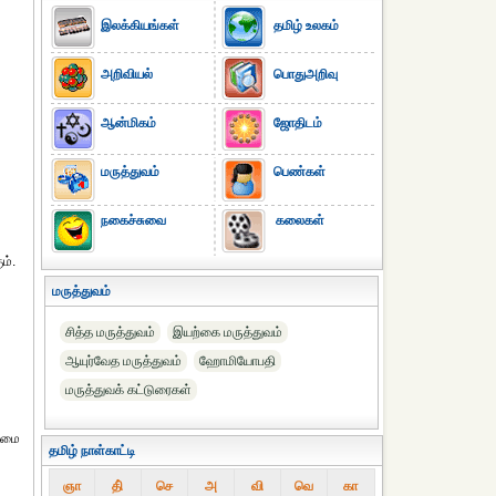
இலக்கியங்கள்
தமிழ் உலகம்
அறிவியல்
பொதுஅறிவு
ஆன்மிகம்
ஜோதிடம்
மருத்துவம்
பெண்கள்
நகைச்சுவை
கலைகள்
ம்.
மருத்துவம்
சித்த மருத்துவம்
இயற்கை மருத்துவம்
ஆயுர்வேத மருத்துவம்
ஹோமியோபதி
மருத்துவக் கட்டுரைகள்
ய்மை
தமிழ் நாள்காட்டி
ஞா
தி்
செ
அ
வி
வெ
கா