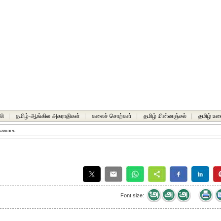
லி
|
தமிழ்-ஆங்கில அகராதிகள்
|
கலைச் சொற்கள்
|
தமிழ் மின்னஞ்சல்
|
தமிழ் உர
 குணமாக
Font size: