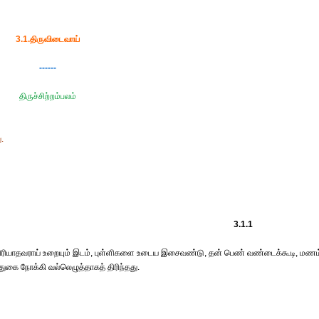
3.1.திருவிடைவாய்
------
திருச்சிற்றம்பலம்
.
3.1.1
ிரியாதவராய் உறையும் இடம், புள்ளிகளை உடைய இசைவண்டு, தன் பெண் வண்டைக்கூடி, மணம
 எதுகை நோக்கி வல்லெழுத்தாகத் திரிந்தது.