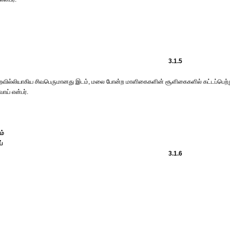
3.1.5
ுன்றவில்லியாகிய சிவபெருமானது இடம், மலை போன்ற மாளிகைகளின் சூளிகைகளில் கட்டப்பெற்
ய் என்பர்.
ம்
்
3.1.6