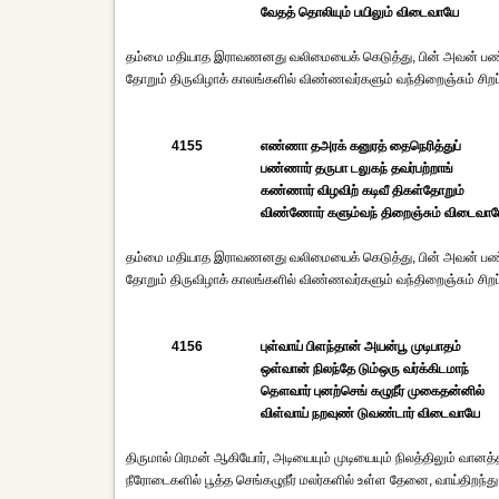
வேதத் தொலியும் பயிலும் விடைவாயே
தம்மை மதியாத இராவணனது வலிமையைக் கெடுத்து, பின் அவன் பண்ணோ
தோறும் திருவிழாக் காலங்களில் விண்ணவர்களும் வந்திறைஞ்சும் சிறப
4155
எண்ணா தஅரக் கனுரத் தைநெரித்துப்
பண்ணார் தருபா டலுகந் தவர்பற்றாங்
கண்ணார் விழவிற் கடிவீ திகள்தோறும்
விண்ணோர் களும்வந் திறைஞ்சும் விடைவா
தம்மை மதியாத இராவணனது வலிமையைக் கெடுத்து, பின் அவன் பண்ணோ
தோறும் திருவிழாக் காலங்களில் விண்ணவர்களும் வந்திறைஞ்சும் சிறப
4156
புள்வாய் பிளந்தான் அயன்பூ முடிபாதம்
ஒள்வான் நிலந்தே டும்ஒரு வர்க்கிடமாந்
தௌவார் புனற்செங் கழுநீர் முகைதன்னில்
விள்வாய் நறவுண் டுவண்டார் விடைவாயே
திருமால் பிரமன் ஆகியோர், அடியையும் முடியையும் நிலத்திலும் வானத்
நீரோடைகளில் பூத்த செங்கழுநீர் மலர்களில் உள்ள தேனை, வாய்திறந்து