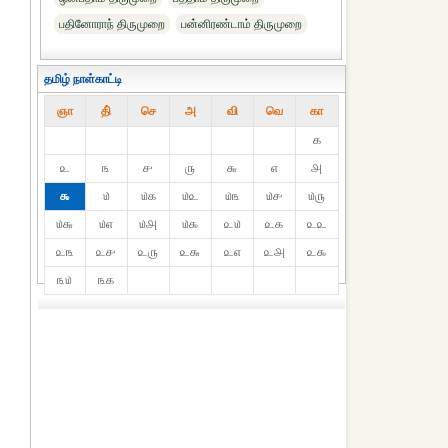
பதினோராந் திருமுறை
பன்னிரண்டாம் திருமுறை
தமிழ் நாள்காட்டி
ஞா
தி்
செ
அ
வி
வெ
கா
௧
௨
௩
௪
௫
௬
௭
௮
௯
௰
௰௧
௰௨
௰௩
௰௪
௰௫
௰௬
௰௭
௰௮
௰௯
௨௰
௨௧
௨௨
௨௩
௨௪
௨௫
௨௬
௨௭
௨௮
௨௯
௩௰
௩௧