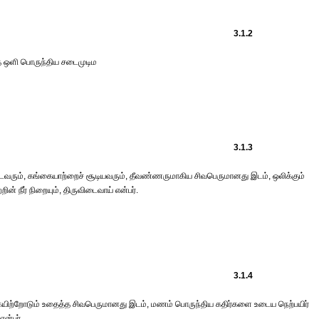
3.1.2
த ஒளி பொருந்திய சடைமுடிம
3.1.3
டவரும், கங்கையாற்றைச் சூடியவரும், தீவண்ணருமாகிய சிவபெருமானது இடம், ஒலிக்கும்
 நீர் நிறையும், திருவிடைவாய் என்பர்.
3.1.4
் கயிற்றோடும் உதைத்த சிவபெருமானது இடம், மணம் பொருந்திய கதிர்களை உடைய நெற்பயிர்
ன்பர்.