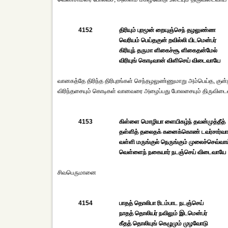
4152
திரியும் புரமூன் றையுஞ்செந் தழலுண்ண
வெரியம் பெய்தகுன் றவில்லி யிடமென்பர்
கிரியுந் தருமா ளிகைச்சூ ளிகைதன்மேல்
விரியுங் கொடிவான் விளிசெய் விடைவாயே
வானகத்தே திரிந்த திரிபுரங்கள் செந்தழலுண்ணுமாறு அம்பெய்த, க
விரிந்தசையும் கொடிகள் வானவரை அழைப்பது போலசையும் திருவிடைவா
4153
கிள்ளை மொழியா ளையிகழ்ந் தவன்முத்தீத்
தள்ளித் தலைதக் கனைக்கொண் டவர்சார்வா
வள்ளி மருங்குல் நெருங்கும் முலைச்செவ்வாய
வெள்ளைந் நகையார் நடஞ்செய் விடைவாயே
சிவபெருமானை
4154
பாதத் தொலிபா ரிடம்பாட நடஞ்செய்
நாதத் தொலியர் நவிலும் இடமென்பர்
கீதத் தொலியுங் கெழுமும் முழவோடு