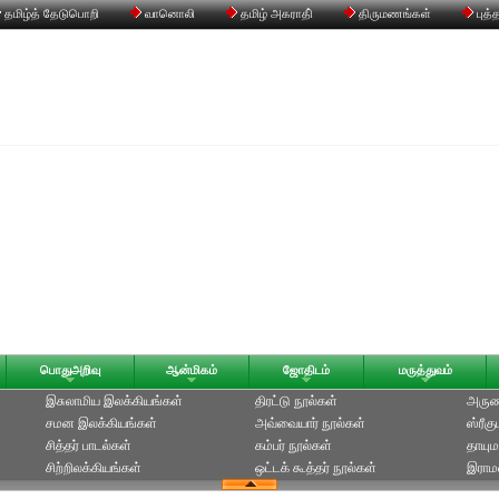
தமிழ்த் தேடுபொறி
வானொலி
தமிழ் அகராதி்
திருமணங்கள்
புத்
பொதுஅறிவு
ஆன்மிகம்
ஜோதிடம்
மருத்துவம்
இசுலாமிய இலக்கியங்கள்
திரட்டு நூல்கள்
அருணக
சமன இலக்கியங்கள்
அவ்வையார் நூல்கள்
ஸ்ரீக
சித்தர் பாடல்கள்
கம்பர் நூல்கள்
தாயும
சிற்றிலக்கியங்கள்
ஒட்டக் கூத்தர் நூல்கள்
இராமல