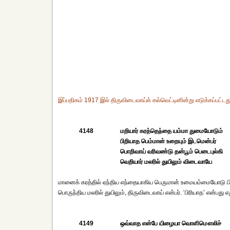
இப்பதிகம் 1917 இல் திருவிடைவாய்க் கல்வெட்டினின்று எடுக்கப்பட்டது
4148
மறியார் கரத்தெந்தை யம்மா துமையோடும்
பிறியாத பெம்மான் உறையும் இடமென்பர்
பொறிவாய் வரிவண்டு தன்பூம் பெடைபுல்கி
வெறியார் மலரில் துயிலும் விடைவாயே
மானைக் கரத்தில் ஏந்திய எந்தையாகிய பெருமான் உமையம்மையோடு ப
பொருந்திய மலரில் துயிலும், திருவிடைவாய் என்பர். ‘பிரியாத’ என்பது
4149
ஒவ்வாத என்பே யிழையா வொளிமௌலிச்