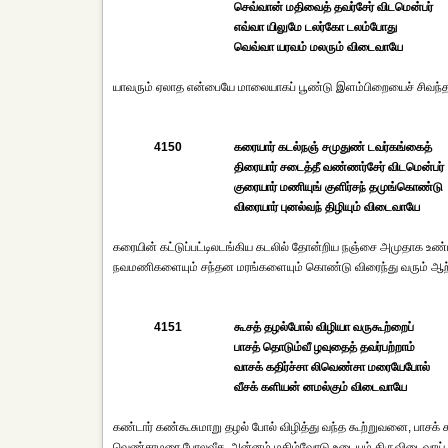
செவ்வான் மதிவைத் தவர்சேர் விடமென்பர்
எவ்வா யிலுமே டலர்கோ டலம்போது
வெவ்வா யரவம் மலரும் விடைவாயே
யாவரும் ஏலாத என்பையே மாலையாகப் பூண்டு இளம்பிறையைச் சிவந்
4150
கரையார் கடல்நஞ் சமுதுண் டவர்கங்கைத்
திரையார் சடைத்தீ வண்ணர்சேர் விடமென்பர்
குரையார் மணியுங் குளிர்சந் தமுங்கொண்டு
விரையார் புனல்வந் திழியும் விடைவாயே
கரையின் கட்டுப்பட்டிலடங்கிய கடலில் தோன்றிய நஞ்சை அமுதாக உண்
நவமணிகளையும் சந்தன மரங்களையும் கொண்டு விரைந்து வரும் ஆற்றின்
4151
கூசத் தழல்போல் விழியா வருகூற்றைப்
பாசத் தொடும்வீ ழவுதைத் தவர்பற்றாம்
வாசக் கதிர்ச்சா லிவெண்சா மரையேபோல்
வீசக் களியன் னமல்கும் விடைவாயே
கண்டார் கண்கூசுமாறு தழல் போல் விழித்து வந்த கூற்றுவனை, பாசக
வெண்சாமரை போலவீச, அன்னம் மகிழ்வோடு உடையும் திருவிடைவாய் எ