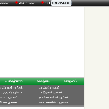
Font Download
தகங்கள்
MP3 பாடல்கள்
மின்னஞ்சல்
திரட்டி
உரையாடல்
பெண்கள் பகுதி
நகைச்சுவை
கலையுலகம்
ிரி நாதர் நூல்கள்
பாரதியார் நூல்கள்
ுமர குருபரர் நூல்கள்
பாரதிதாசன் நூல்கள்
ானவர் நூல்கள்
நாமக்கல் கவிஞர் நூல்கள்
ிங்கர் நூல்கள்
அமரர் கல்கியின் நூல்கள்