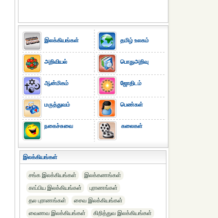
இலக்கியங்கள்
தமிழ் உலகம்
அறிவியல்
பொதுஅறிவு
ஆன்மிகம்
ஜோதிடம்
மருத்துவம்
பெண்கள்
நகைச்சுவை
கலைகள்
இலக்கியங்கள்
சங்க இலக்கியங்கள்
இலக்கணங்கள்
காப்பிய இலக்கியங்கள்
புராணங்கள்
தல புராணங்கள்
சைவ இலக்கியங்கள்
வைணவ இலக்கியங்கள்
கிறித்துவ இலக்கியங்கள்