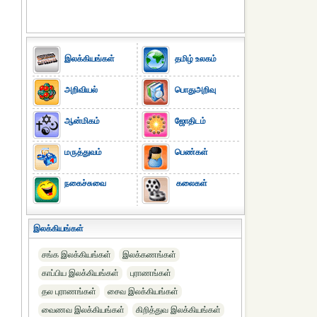
இலக்கியங்கள்
தமிழ் உலகம்
அறிவியல்
பொதுஅறிவு
ஆன்மிகம்
ஜோதிடம்
மருத்துவம்
பெண்கள்
நகைச்சுவை
கலைகள்
இலக்கியங்கள்
சங்க இலக்கியங்கள்
இலக்கணங்கள்
காப்பிய இலக்கியங்கள்
புராணங்கள்
தல புராணங்கள்
சைவ இலக்கியங்கள்
வைணவ இலக்கியங்கள்
கிறித்துவ இலக்கியங்கள்