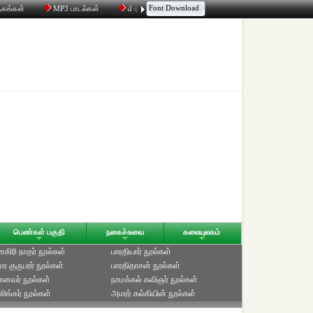
Font Download
தகங்கள்
MP3 பாடல்கள்
மின்னஞ்சல்
திரட்டி
உரையாடல்
பெண்கள் பகுதி
நகைச்சுவை
கலையுலகம்
ிரி நாதர் நூல்கள்
பாரதியார் நூல்கள்
ுமர குருபரர் நூல்கள்
பாரதிதாசன் நூல்கள்
ானவர் நூல்கள்
நாமக்கல் கவிஞர் நூல்கள்
ிங்கர் நூல்கள்
அமரர் கல்கியின் நூல்கள்