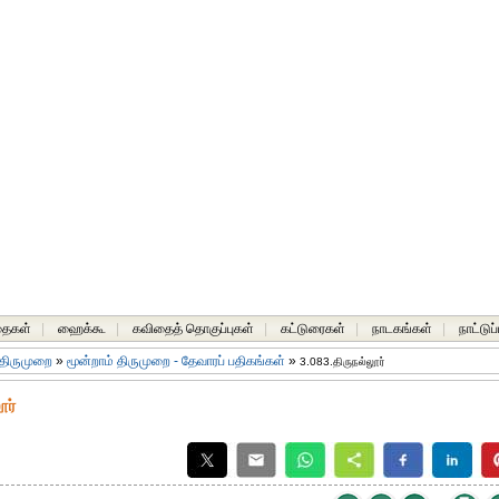
தைகள்
|
ஹைக்கூ
|
கவிதைத் தொகுப்புகள்
|
கட்டுரைகள்
|
நாடகங்கள்
|
நாட்டுப
 திருமுறை
»
மூன்றாம் திருமுறை - தேவாரப் பதிகங்கள்
»
3.083.திருநல்லூர்
ூர்