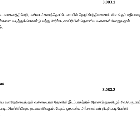
3.083.1
டபவாகனத்திலேறி, பண்டைக்காலந்தொட்டே கையில் நெருப்பேந்தியவனாய் விளங்கும் பதியாவத
த்துக்களை அடித்துக் கொண்டு வந்து சேர்க்க, காவிரியின் தௌளிய அலைகள் மோதுவதால்
்.
வள
3.083.2
யாகிய உமாதேவியைத் தன் வலிமையான தோளின் இடப்பாகத்தில் அணைத்து மகிழும் சிவபெருமான
பாடி, அவற்றிற்கேற்ப நடனமாடுவதும், வேதம் ஓத வல்ல அந்தணர்கள் நியதிப்படி போற்றி
.