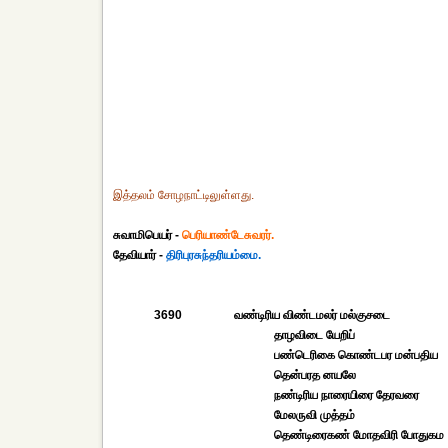
இத்தலம் சோழநாட்டிலுள்ளது.
சுவாமிபெயர் -
பெரியாண்டேசுவரர்.
தேவியார் -
திரிபுரசுந்தரியம்மை.
3690
வண்டிரிய விண்டமலர் மல்குசடை
தாழவிடை யேறிப்
பண்டெரிகை கொண்டபர மன்பதிய
தென்பரத னயலே
நண்டிரிய நாரையிரை தேரவரை
மேலருவி முத்தம்
தெண்டிரைகண் மோதவிரி போதுகம