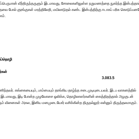
்பெருமான் வீற்றிருந்தருளும் இடமாவது, சோலைகளிலுள்ள நறுமணத்தை நுகர்ந்த இன்பத்தால
்தவை போல் குரங்குகள் மரத்திலேறி, மயிலாடுதல் கண்ட இன்பத்திற்கு ஈடாகப் பரிசு கொடுப்பன
ாம்.
ய்தொழி
்கள்
3.083.5
ணிந்தவர். கங்கையையும், பாம்பையும் தாங்கிய தாழ்ந்த சடைமுடியுடையவர். இடப வாகனத்தில்
ுளும் இடமாவது, இடி போன்ற முழவோசை ஒலிக்க, தொழிலாளர்களின் கைத்திறத்தால் அழகுடன்
தரும் வினைகள் அகல, இனிய மனமுடையோர் வசிக்கின்ற திருநல்லூர் என்னும் திருத்தலமாகும்.