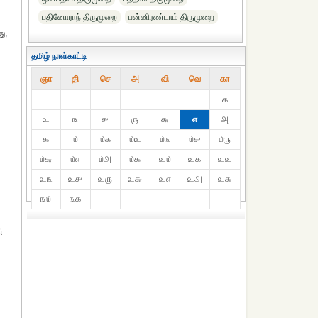
பதினோராந் திருமுறை
பன்னிரண்டாம் திருமுறை
ு,
தமிழ் நாள்காட்டி
ஞா
தி்
செ
அ
வி
வெ
கா
௧
௨
௩
௪
௫
௬
௭
௮
௯
௰
௰௧
௰௨
௰௩
௰௪
௰௫
௰௬
௰௭
௰௮
௰௯
௨௰
௨௧
௨௨
௨௩
௨௪
௨௫
௨௬
௨௭
௨௮
௨௯
௩௰
௩௧
்