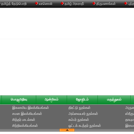
தமிழ்த் தேடுபொறி
வானொலி
தமிழ் அகராதி்
திருமணங்கள்
புத்
பொதுஅறிவு
ஆன்மிகம்
ஜோதிடம்
மருத்துவம்
இசுலாமிய இலக்கியங்கள்
திரட்டு நூல்கள்
அருணக
சமன இலக்கியங்கள்
அவ்வையார் நூல்கள்
ஸ்ரீக
சித்தர் பாடல்கள்
கம்பர் நூல்கள்
தாயும
சிற்றிலக்கியங்கள்
ஒட்டக் கூத்தர் நூல்கள்
இராமல