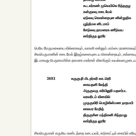
கூடலர்கண் மூவெயிலெ ரித்தகுழ
கன்குலவு சடைமேல்
ஏடுலவு கொன்றைபுன னின்றுதிக
ழுந்நிமல னிடமாம்
சேடுலவு தாமரைக ணீடுவய
லார்திருந லூரே
பெரிய மேருமலையை வில்லாகவும், வாசுகி என்னும் பாம்பை நாணாகவ
சிவபெருமானின் சடைமேல் இதழ்களையுடைய கொன்றையும், கங்கையும் 
இடமாவது பெருமைமிக்க தாமரை மலர்கள் விளங்கும் வயல்வளமுடைய திர
3693
கருகுபுரி மிடறர்கரி காடரெரி
கையதனி லேந்தி
அருகுவரு கரியினுரி யதளர்பட
வரவரிடம் வினவில்
முருகுவிரி பொழிலின்மண நாறமயி
லாலமர மேறித்
திருகுசின மந்திகனி சிந்தமது
வார்திருந லூரே
சிவபெருமான் கருகிய கண்டத்தை உடையவர், சுடுகாட்டில் கையில் எரியு