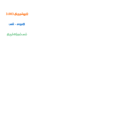
3.083.திருநல்லூர்
பண் - சாதாரி
திருச்சிற்றம்பலம்