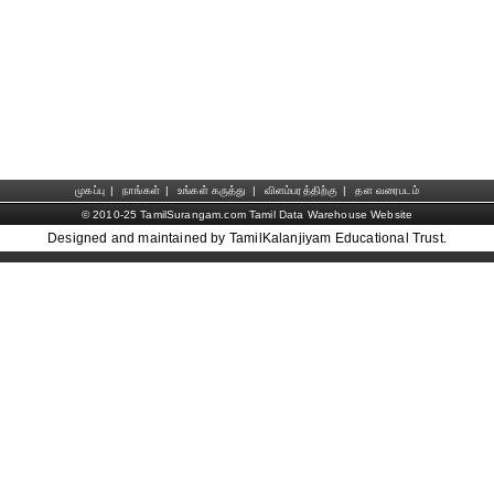
முகப்பு
|
நாங்கள்
|
உங்கள் கருத்து
|
விளம்பரத்திற்கு
|
தள வரைபடம்
© 2010-25 TamilSurangam.com Tamil Data Warehouse Website
Designed and maintained by TamilKalanjiyam Educational Trust.