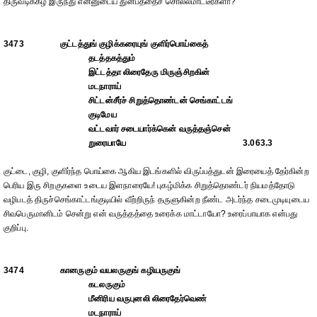
திருவடிக்கீழ் இருந்து என்னுடைய துன்பத்தைச் சொல்லமாட்டீர்களா?
3473
குட்டத்துங் குழிக்கரையுங் குளிர்பொய்கைத்
தடத்தகத்தும்
இட்டத்தா லிரைதேரு மிருஞ்சிறகின்
மடநாராய்
சிட்டன்சீர்ச் சிறுத்தொண்டன் செங்காட்டங்
குடிமேய
வட்டவார் சடையார்க்கென் வருத்தஞ்சென்
றுரையாயே
3.063.3
குட்டை, குழி, குளிர்ந்த பொய்கை ஆகிய இடங்களில் விருப்பத்துடன் இரையைத் தேர்கின்ற
பெரிய இரு சிறகுகளை உடைய இளநாரையே! புகழ்மிக்க சிறுத்தொண்டர் நியமத்தோடு
வழிபடத் திருச்செங்காட்டங்குடியில் வீற்றிருந் தருளுகின்ற நீண்ட அடர்ந்த சடைமுடியுடைய
சிவபெருமானிடம் சென்று என் வருத்தத்தை உரைக்க மாட்டாயோ? உரைப்பாயாக என்பது
குறிப்பு.
3474
கானருகும் வயலருகுங் கழியருகுங்
கடலருகும்
மீனிரிய வருபுனலி லிரைதேர்வெண்
மடநாராய்