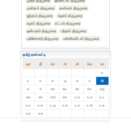
முதல் திருமுறை
இரண்டாம் திருமுறை
மூன்றாம் திருமுறை
நான்காம் திருமுறை
ஐந்தாம் திருமுறை
ஆறாம் திருமுறை
ஏழாம் திருமுறை
எட்டாம் திருமுறை
ஒன்பதாம் திருமுறை
பத்தாம் திருமுறை
பதினோராந் திருமுறை
பன்னிரண்டாம் திருமுறை
தமிழ் நாள்காட்டி
ஞா
தி்
செ
அ
வி
வெ
கா
௧
௨
௩
௪
௫
௬
௭
௮
௯
௰
௰௧
௰௨
௰௩
௰௪
௰௫
௰௬
௰௭
௰௮
௰௯
௨௰
௨௧
௨௨
௨௩
௨௪
௨௫
௨௬
௨௭
௨௮
௨௯
௩௰
௩௧