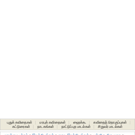
புதுக் கவிதைகள்
|
மரபுக் கவிதைகள்
|
ஹைக்கூ
|
கவிதைத் தொகுப்புகள்
|
கட்டுரைகள்
|
நாடகங்கள்
|
நாட்டுப்புற பாடல்கள்
|
சிறுவர் பாடல்கள்