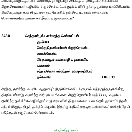
சிவபெருமானுக்குப் பிறர் என்னைத் தூற்றுமாறு செய்வது அழகாகுமா? சிறப்புடைய
சிறுத்தொண்டன் வழிபடும் திருச்செங்காட்டங்குடியில் வீற்றிருந்தருளுகின்ற பிறப்பிலியாகிய
சிவபெருமானுடைய திருநாமத்தைப் போற்றித் துதிசெய்யும் நான் எல்லாவிதப்
பெருமைக்குரிய நலங்களை இழப்பது முறைமையா?
3480
செந்தண்பூம் புனல்பரந்த செங்காட்டங்
குடிமேய
வெந்தநீ றணிமார்பன் சிறுத்தொண்ட
னவன்வேண்ட
அந்தண்பூங் கலிக்காழி யடிகளையே
யடிபரவும்
சந்தங்கொள் சம்பந்தன் றமிழுரைப்போர்
தக்கோரே
3.063.11
சிறந்த, குளிர்ந்த, அழகிய ஆறுபாயும் திருச்செங்காட்டங்குடியில் வீற்றிருந்தருளுகின்ற,
திருவெண்ணீறு அணிந்த மார்புடைய சிவனை, சிறுத்தொண்டர் வழிபட்டபடி, அழகிய,
குளிர்ந்த ஒலிமிக்க காழியிலுள்ள இறைவனின் திருவடிகளை வணங்கும் ஞானசம்பந்தன்
சந்தம் மிகுந்த திருத் தமிழில் அருளிய இத்திருப்பதிகத்தை ஓத வல்லவர்கள் மனிதப் பிறவி
எடுத்ததன் தகுதியைப் பெற்றவராவர்.
திருச்சிற்றம்பலம்