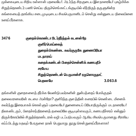
மூக்கையுடைய சிறிய உள்ளான் பறவையே!. அடர்ந்த சிறகுடைய இளநாரையே! புகழ்மிக்க
சிறுத்தொண்டர் பணி செய்ய திருச்செங்காட்டங்குடியில் வீற்றிருந் தருளுகின்ற
கங்கையைத் தாங்கிய சடைமுடியுடைய சிவபெருமானிடம் சென்று என்னுடைய நிலையினை
உரைப்பீர்களாக.
3476
குறைக்கொண்டா ரிடர்தீர்த்தல் கடனன்றே
குளிர்பொய்கைத்
துறைக்கெண்டை கவர்குருகே துணைபிரியா
மடநாராய்
கறைக்கண்டன் பிறைச்சென்னிக் கணபதீச்
சரமேய
சிறுத்தொண்டன் பெருமான்சீ ரருளொருநாட்
பெறலாமே
3.063.6
தங்களின் குறைகளைத் தீர்க்க வேண்டுபவர்களின் துன்பத்தைப் போக்குதல்
தலைவரானவரின் கடமை அன்றோ? குளிர்ந்த குளத்தின் கரையில் கெண்டை மீனைக்
கவர்ந்து இரையாகக் கொள்ளும் பறவையே! துணையைப் பிரியாதிருக்கும் மடநாரையே!
நீலகண்டரும், பிறைச்சந்திரனைத் தலையிலே சூடியுள்ளவரும், கணபதீச்சரம் என்னும்
திருக்கோயிலில் சிறுத்தொண்டரால் வழி படப்படுபவரும் ஆகிய சிவபெருமானது சீராகிய
எய்ப்பிடத்து உதவும் பேரருளை நான் பெறுமாறு தூது சென்றுரைப்பீர்களாக!