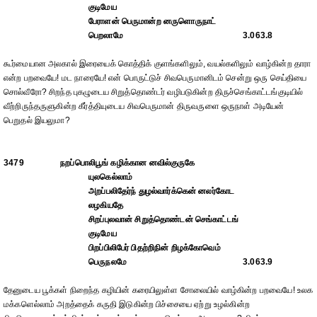
குடிமேய
பேராளன் பெருமான்ற னருளொருநாட்
பெறலாமே
3.063.8
கூர்மையான அலகால் இரையைக் கொத்திக் குளங்களிலும், வயல்களிலும் வாழ்கின்ற தாரா
என்ற பறவையே! மட நாரையே! என் பொருட்டுச் சிவபெருமானிடம் சென்று ஒரு செய்தியை
சொல்வீரோ? சிறந்த புகழுடைய சிறுத்தொண்டர் வழிபடுகின்ற திருச்செங்காட்டங்குடியில்
வீற்றிருந்தருளுகின்ற கீர்த்தியுடைய சிவபெருமான் திருவருளை ஒருநாள் அடியேன்
பெறுதல் இயலுமா?
3479
நறப்பொலிபூங் கழிக்கான னவில்குருகே
யுலகெல்லாம்
அறப்பலிதேர்ந் துழல்வார்க்கென் னலர்கோட
லழகியதே
சிறப்புலவான் சிறுத்தொண்டன் செங்காட்டங்
குடிமேய
பிறப்பிலிபேர் பிதற்றிநின் றிழக்கோவெம்
பெருநலமே
3.063.9
தேனுடைய பூக்கள் நிறைந்த கழியின் கரையிலுள்ள சோலையில் வாழ்கின்ற பறவையே! உலக
மக்களெல்லாம் அறத்தைக் கருதி இடுகின்ற பிச்சையை ஏற்று உழல்கின்ற