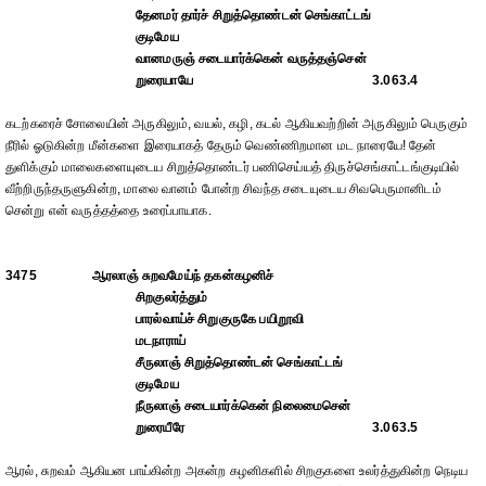
தேனமர் தார்ச் சிறுத்தொண்டன் செங்காட்டங்
குடிமேய
வானமருஞ் சடையார்க்கென் வருத்தஞ்சென்
றுரையாயே
3.063.4
கடற்கரைச் சோலையின் அருகிலும், வயல், கழி, கடல் ஆகியவற்றின் அருகிலும் பெருகும்
நீரில் ஓடுகின்ற மீன்களை இரையாகத் தேரும் வெண்ணிறமான மட நாரையே! தேன்
துளிக்கும் மாலைகளையுடைய சிறுத்தொண்டர் பணிசெய்யத் திருச்செங்காட்டங்குடியில்
வீற்றிருந்தருளுகின்ற, மாலை வானம் போன்ற சிவந்த சடையுடைய சிவபெருமானிடம்
சென்று என் வருத்தத்தை உரைப்பாயாக.
3475
ஆரலாஞ் சுறவமேய்ந் தகன்கழனிச்
சிறகுலர்த்தும்
பாரல்வாய்ச் சிறுகுருகே பயிறூவி
மடநாராய்
சீருலாஞ் சிறுத்தொண்டன் செங்காட்டங்
குடிமேய
நீருலாஞ் சடையார்க்கென் நிலைமைசென்
றுரையீரே
3.063.5
ஆரல், சுறவம் ஆகியன பாய்கின்ற அகன்ற கழனிகளில் சிறகுகளை உலர்த்துகின்ற நெடிய