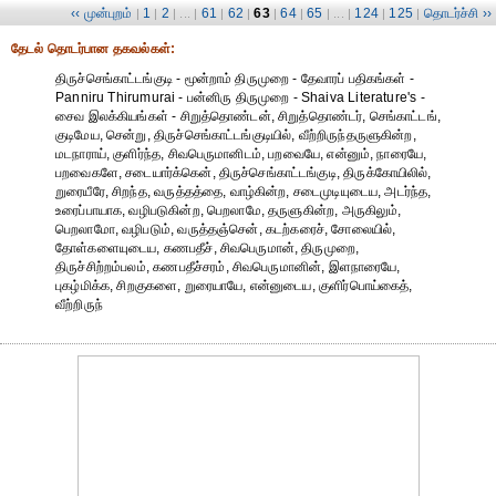
‹‹ முன்புறம்
1
2
61
62
63
64
65
124
125
தொடர்ச்சி ››
|
|
| ... |
|
|
|
|
| ... |
|
|
தேட‌ல் தொட‌ர்பான தகவ‌ல்க‌ள்:
திருச்செங்காட்டங்குடி - மூன்றாம் திருமுறை - தேவாரப் பதிகங்கள் -
Panniru Thirumurai - பன்னிரு திருமுறை - Shaiva Literature's -
சைவ இலக்கியங்கள் - சிறுத்தொண்டன், சிறுத்தொண்டர், செங்காட்டங்,
குடிமேய, சென்று, திருச்செங்காட்டங்குடியில், வீற்றிருந்தருளுகின்ற,
மடநாராய், குளிர்ந்த, சிவபெருமானிடம், பறவையே, என்னும், நாரையே,
பறவைகளே, சடையார்க்கென், திருச்செங்காட்டங்குடி, திருக்கோயிலில்,
றுரையீரே, சிறந்த, வருத்தத்தை, வாழ்கின்ற, சடைமுடியுடைய, அடர்ந்த,
உரைப்பாயாக, வழிபடுகின்ற, பெறலாமே, தருளுகின்ற, அருகிலும்,
பெறலாமோ, வழிபடும், வருத்தஞ்சென், கடற்கரைச், சோலையில்,
தோள்களையுடைய, கணபதீச், சிவபெருமான், திருமுறை,
திருச்சிற்றம்பலம், கணபதீச்சரம், சிவபெருமானின், இளநாரையே,
புகழ்மிக்க, சிறகுகளை, றுரையாயே, என்னுடைய, குளிர்பொய்கைத்,
வீற்றிருந்