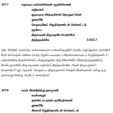
3477
கருவடிய பசுங்கால்வெண் குருகேயொண்
கழிநாராய்
ஒருவடியா ளிரந்தாளென் றொருநாட்சென்
றுரையீரே
செருவடிதோட் சிறுத்தொண்டன் செங்காட்டங்
குடிமேய
திருவடிதன் திருவருளே பெறலாமோ
திறத்தவர்க்கே
3.063.7
கரிய சேற்றில் அளைந்த பசுங்காலையுடைய வெண்குருகே! அழகிய கழியிலுள்ள நாரையே!
போர் செய்வதால் வலிமை பெற்ற அழகிய வடிவுடைய தோள்களையுடைய சிறுத்தொண்டர்
வழிபடுகின்ற திருச்செங்காட்டங்குடியிலுள்ள திருக்கோயிலில் வீற்றிருந்தருளுகின்ற
சிவபெருமானின் திரு வடிகளை வழிபடும் திறத்தவர்களே அவன் திருவருளைப்
பெறலாமோ? ஓர் அடியாள் அவருடைய திருவருளைக் கெஞ்சி வேண்டினாள் என்று ஒரு
நாளாவது சென்று அவரிடம் உரைப்பீராக!
3478
கூரார லிரைதேர்ந்து குளமுலவி
வயல்வாழும்
தாராவே மடநாராய் தமியேற்கொன்
றுரையீரே
சீராளன் சிறுத்தொண்டன் செங்காட்டங்