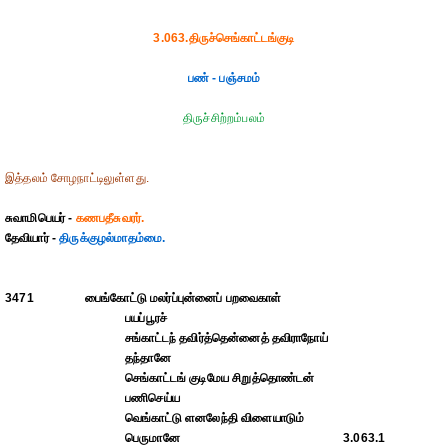
3.063.திருச்செங்காட்டங்குடி
பண் - பஞ்சமம்
திருச்சிற்றம்பலம்
இத்தலம் சோழநாட்டிலுள்ளது.
சுவாமிபெயர் -
கணபதீசுவரர்.
தேவியார் -
திருக்குழல்மாதம்மை.
3471
பைங்கோட்டு மலர்ப்புன்னைப் பறவைகாள்
பயப்பூரச்
சங்காட்டந் தவிர்த்தென்னைத் தவிராநோய்
தந்தானே
செங்காட்டங் குடிமேய சிறுத்தொண்டன்
பணிசெய்ய
வெங்காட்டு ளனலேந்தி விளையாடும்
பெருமானே
3.063.1