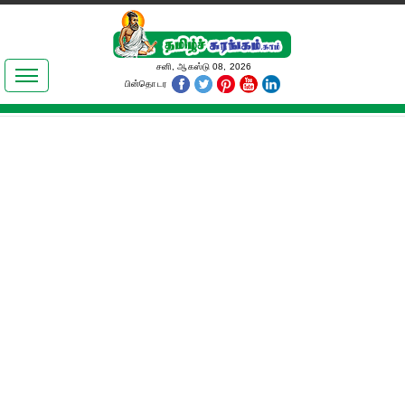
இலக்கியங்கள்
சனி, ஆகஸ்டு 08, 2026
பின்தொடர
தமிழ் உலகம்
அறிவியல்
பொதுஅறிவு
ஆன்மிகம்
ஜோதிடம்
மருத்துவம்
பெண்கள் பகுதி
நகைச்சுவை
கலையுலகம்