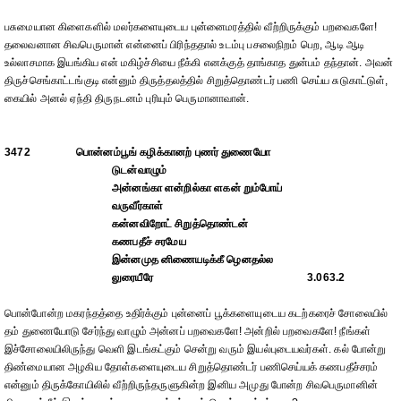
பசுமையான கிளைகளில் மலர்களையுடைய புன்னைமரத்தில் வீற்றிருக்கும் பறவைகளே!
தலைவனான சிவபெருமான் என்னைப் பிரிந்ததால் உடம்பு பசலைநிறம் பெற, ஆடி ஆடி
உல்லாசமாக இயங்கிய என் மகிழ்ச்சியை நீக்கி எனக்குத் தாங்காத துன்பம் தந்தான். அவன்
திருச்செங்காட்டங்குடி என்னும் திருத்தலத்தில் சிறுத்தொண்டர் பணி செய்ய சுடுகாட்டுள்,
கையில் அனல் ஏந்தி திருநடனம் புரியும் பெருமானாவான்.
3472
பொன்னம்பூங் கழிக்கானற் புணர் துணையோ
டுடன்வாழும்
அன்னங்கா ளன்றில்கா ளகன் றும்போய்
வருவீர்காள்
கன்னவிறோட் சிறுத்தொண்டன்
கணபதீச் சரமேய
இன்னமுத னிணையடிக்கீ ழெனதல்ல
லுரையீரே
3.063.2
பொன்போன்ற மகரந்தத்தை உதிர்க்கும் புன்னைப் பூக்களையுடைய கடற்கரைச் சோலையில்
தம் துணையோடு சேர்ந்து வாழும் அன்னப் பறவைகளே! அன்றில் பறவைகளே! நீங்கள்
இச்சோலையிலிருந்து வெளி இடங்கட்கும் சென்று வரும் இயல்புடையவர்கள். கல் போன்று
திண்மையான அழகிய தோள்களையுடைய சிறுத்தொண்டர் பணிசெய்யக் கணபதீச்சரம்
என்னும் திருக்கோயிலில் வீற்றிருந்தருளுகின்ற இனிய அமுது போன்ற சிவபெருமானின்