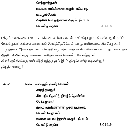
செற்றுகந்தான்
பரவவல் லார்வினைக ளறுப் பானொரு
பாகமும்பெண்
விரவிய வேடத்தினான் விரும் பும்மிடம்
வெண்டுறையே
3.061.8
பத்துத் தலைகளையுடைய அரக்கனான இராவணன், தன் இருபது கரங்களினாலும் கடும்
கோபத்துடன் கயிலை மலையைப் பெயர்த்தெடுக்க அவனது வலிமையை சிவபெருமான்
அழித்தான். அவன் தன்னைப் போற்றி வழிபடும் பக்தர்களின் வினைகளை அறுப்பவன். தன்
திருமேனியின் ஒரு பாகமாக உமாதேவியைக் கொண்ட கோலத்துடன்
விளங்கும்சிவபெருமான் வீற்றிருந்தருளும் இடம் திருவெண்டுறை என்னும்
திருத்தலமாகும்.
3457
கோல மலரயனுங் குளிர் கொண்ட
னிறத்தவனும்
சீல மறிவரிதாய்த் திகழ்ந் தோங்கிய
செந்தழலான்
மூலம தாகிநின்றான் முதிர் புன்சடை
வெண்பிறையான்
வேலை விடமிடற்றான் விரும் பும்மிடம்
வெண்டுறையே
3.061.9