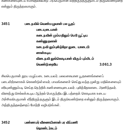
கண்களையுடைய உமாதேவியோடு அப்பெருமான் வீற்றிருந்தருளுமிடம் திருவெண்டுறை
என்னும் திருத்தலமாகும்.
3451
படைநவில் வெண்மழுவான் பல பூதப்
படையுடையான்
கடைநவின் மும்மதிலும் மெரி யூட்டிய
கண்ணுதலான்
உடைநவி லும்புலித்தோ லுடை யாடையி
னான்கடிய
விடைநவி லுங்கொடியான் விரும் பும்மிடம்
வெண்டுறையே
3.061.3
சிவபெருமான் தூய மழுப்படை உடையவர். பலவகையான பூதகணங்களைப்
படைவீரர்களாகக் கொண்டுள்ளவர். பாவங்களைச் செய்து வந்த மூன்று மதில்களையும்
எரியுண்ணும்படி செய்த நெற்றிக் கண்ணையுடையவர். புலித்தோலாடை அணிந்தவர்.
விரைந்து செல்லக்கூடிய ஆற்றல் பொருந்திய இடபத்தைக் கொடியாக உடைய
அச்சிவபெருமான் வீற்றிருந்தருளும் இடம் திருவெண்டுறை என்னும் திருத்தலமாகும்.
அத்திருத்தலத்தைப் போற்றி வழிபடுங்கள்.
3452
பண்ணமர் வீணையினான் பர விப்பணி
தொண்டர்கடம்