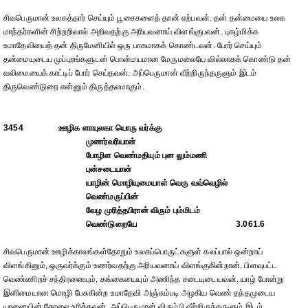
சிவபெருமான் உலகத்தார் செய்யும் பூசைகளைத் தான் ஏற்பவன். தன் தன்மையை உலக
மாந்தர்களின் சிற்றறிவால் அறிவதற்கு அரியவனாய் விளங்குபவன். புகழ்மிக்க
உமாதேவியைத் தன் திருமேனியில் ஒரு பாகமாகக் கொண்டவன். போர் செய்யும்
தன்மையுடைய முப்புரங்களுடன் பொன்மயமான மேருமலையே வில்லாகக் கொண்டு தன்
வலிமையைக் காட்டிப் போர் செய்தவன். அப்பெருமான் வீற்றிருந்தருளும் இடம்
திருவெண்டுறை என்னும் திருத்தலமாகும்.
3454
ஊழிக ளாயுலகா யொரு வர்க்கு
முணர்வரியான்
போழிள வெண்மதியும் புன லும்மணி
புன்சடையான்
யாழின் மொழியுமையாள் வெரு வவ்வெழில்
வெண்மருப்பின்
வேழ முரித்தபிரான் விரும் பும்மிடம்
வெண்டுறையே
3.061.6
சிவபெருமான் ஊழிக்காலங்கள்தோறும் உலகப்பொருட்களுள் கலப்பால் ஒன்றாய்
விளங்கினும், ஒருவர்க்கும் உணர்வதற்கு அரியவனாய் விளங்குகின்றான். பிளவுபட்ட
வெண்ணிறச் சந்திரனையும், கங்கையையும் அணிந்த சடையுடையவன். யாழ் போன்று
இனிமையான மொழி பேசுகின்ற உமாதேவி அஞ்சும்படி அழகிய வெண் தந்தமுடைய
யானையின் தோலை உரித்தவன். அப்பெருமான் விரும்பி வீற்றிருந்தருளும் இடம்