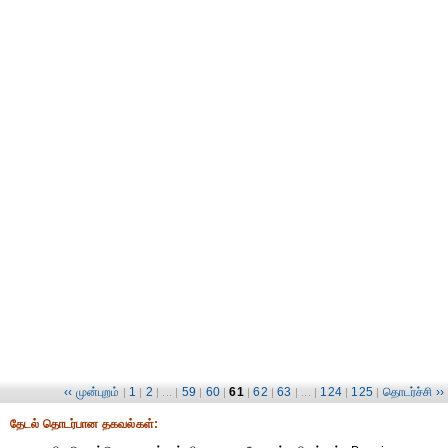
‹‹ முன்புறம்
1
2
59
60
61
62
63
124
125
தொடர்ச்சி ››
|
|
| ... |
|
|
|
|
| ... |
|
|
தேட‌ல் தொட‌ர்பான தகவ‌ல்க‌ள்: