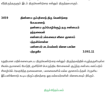
வீற்றிருந்தருளும் இடம் திருவெண்டுறை என்னும் திருத்தலமாகும்.
3459
திண்ணம ரும்புரிசைத் திரு வெண்டுறை
மேயவனைத்
தண்ணம ரும்பொழில்சூழ் தரு சண்பையர்
தந்தலைவன்
எண்ணமர் பல்கலையா னிசை ஞானசம்
பந்தன்சொன்ன
பண்ணமர் பாடல்வல்லார் வினை யாயின
பற்றறுமே
3.061.11
உறுதியான மதில்களையுடைய திருவெண்டுறை என்னும் திருத்தலத்தில் எழுந்தருளியுள்ள
சிவபெருமானைப் போற்றி, குளிர்ச்சி பொருந்திய சோலைகள் சூழ்ந்த சண்பை எனப்படும்
சீகாழியில் அவதரித்த தலைவனான, பலகலைகளில் வல்ல ஞானசம்பந்தன் அருளிய
இப்பண்ணோடு கூடிய திருப்பதிகத்தை ஓத வல்லவர்களின் வினையாவும் நீங்கும்.
திருச்சிற்றம்பலம்