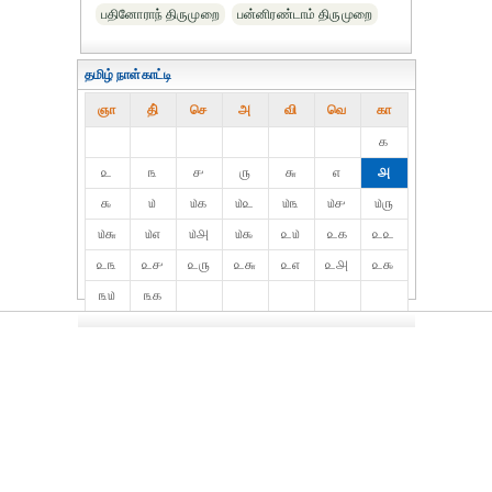
பதினோராந் திருமுறை
பன்னிரண்டாம் திருமுறை
தமிழ் நாள்காட்டி
ஞா
தி்
செ
அ
வி
வெ
கா
௧
௨
௩
௪
௫
௬
௭
௮
௯
௰
௰௧
௰௨
௰௩
௰௪
௰௫
௰௬
௰௭
௰௮
௰௯
௨௰
௨௧
௨௨
௨௩
௨௪
௨௫
௨௬
௨௭
௨௮
௨௯
௩௰
௩௧