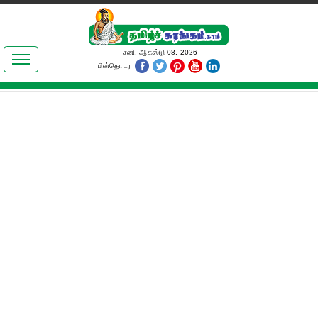
இலக்கியங்கள்
சனி, ஆகஸ்டு 08, 2026
பின்தொடர
தமிழ் உலகம்
அறிவியல்
பொதுஅறிவு
ஆன்மிகம்
ஜோதிடம்
மருத்துவம்
பெண்கள் பகுதி
நகைச்சுவை
கலையுலகம்