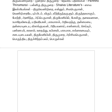
திருவெண்டுறை - மூன்றாம் திருமுறை - தேவாரப் பதிகங்கள் - Panniru
Thirumurai - பன்னிரு திருமுறை - Shaiva Literature's - சைவ
இலக்கியங்கள் - திருவெண்டுறை, என்னும், சிவபெருமான்,
வெண்டுறையே, பும்மிடம், விரும், வீற்றிருந்தருளும், திருத்தலமாகும்,
போற்றி, அணிந்த, அப்பெருமான், திருமேனியில், போன்று, தலைவனான,
உமாதேவியைத், மறிவரியான், பாகமாகக், அறிவதற்கு, தன்மையை,
தன்மையுடைய, விளங்குபவன், அரியவனாய், எண்ணமர், செய்யும்,
பண்ணமர், காலால், உதைத்து, உயிரைக், பாகமாக, கங்கையையும்,
சடையுடையவன், திருமேனியின், திருமுறை, அச்சிவபெருமான்,
பொருந்திய, திருச்சிற்றம்பலம், பொருள்கள்