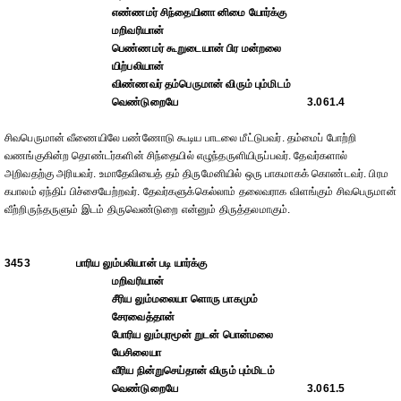
எண்ணமர் சிந்தையினா னிமை யோர்க்கு
மறிவரியான்
பெண்ணமர் கூறுடையான் பிர மன்றலை
யிற்பலியான்
விண்ணவர் தம்பெருமான் விரும் பும்மிடம்
வெண்டுறையே
3.061.4
சிவபெருமான் வீணையிலே பண்ணோடு கூடிய பாடலை மீட்டுபவர். தம்மைப் போற்றி
வணங்குகின்ற தொண்டர்களின் சிந்தையில் எழுந்தருளியிருப்பவர். தேவர்களால்
அறிவதற்கு அரியவர். உமாதேவியைத் தம் திருமேனியில் ஒரு பாகமாகக் கொண்டவர். பிரம
கபாலம் ஏந்திப் பிச்சையேற்றவர். தேவர்களுக்கெல்லாம் தலைவராக விளங்கும் சிவபெருமான்
வீற்றிருந்தருளும் இடம் திருவெண்டுறை என்னும் திருத்தலமாகும்.
3453
பாரிய லும்பலியான் படி யார்க்கு
மறிவரியான்
சீரிய லும்மலையா ளொரு பாகமும்
சேரவைத்தான்
போரிய லும்புரமூன் றுடன் பொன்மலை
யேசிலையா
வீரிய நின்றுசெய்தான் விரும் பும்மிடம்
வெண்டுறையே
3.061.5