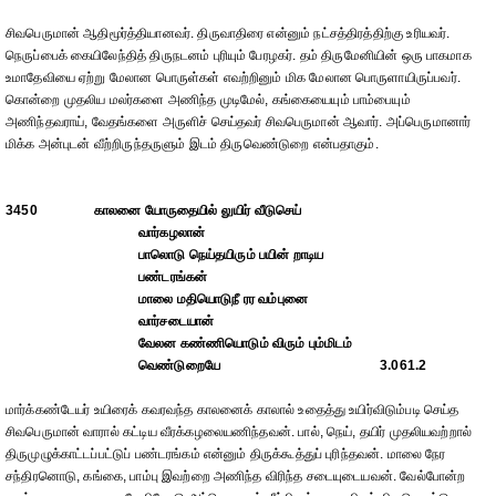
சிவபெருமான் ஆதிமூர்த்தியானவர். திருவாதிரை என்னும் நட்சத்திரத்திற்கு உரியவர்.
நெருப்பைக் கையிலேந்தித் திருநடனம் புரியும் பேரழகர். தம் திருமேனியின் ஒரு பாகமாக
உமாதேவியை ஏற்று மேலான பொருள்கள் எவற்றினும் மிக மேலான பொருளாயிருப்பவர்.
கொன்றை முதலிய மலர்களை அணிந்த முடிமேல், கங்கையையும் பாம்பையும்
அணிந்தவராய், வேதங்களை அருளிச் செய்தவர் சிவபெருமான் ஆவார். அப்பெருமானார்
மிக்க அன்புடன் வீற்றிருந்தருளும் இடம் திருவெண்டுறை என்பதாகும்.
3450
காலனை யோருதையில் லுயிர் வீடுசெய்
வார்கழலான்
பாலொடு நெய்தயிரும் பயின் றாடிய
பண்டரங்கன்
மாலை மதியொடுநீ ரர வம்புனை
வார்சடையான்
வேலன கண்ணியொடும் விரும் பும்மிடம்
வெண்டுறையே
3.061.2
மார்க்கண்டேயர் உயிரைக் கவரவந்த காலனைக் காலால் உதைத்து உயிர்விடும்படி செய்த
சிவபெருமான் வாரால் கட்டிய வீரக்கழலையணிந்தவன். பால், நெய், தயிர் முதலியவற்றால்
திருமுழுக்காட்டப்பட்டுப் பண்டரங்கம் என்னும் திருக்கூத்துப் புரிந்தவன். மாலை நேர
சந்திரனொடு, கங்கை, பாம்பு இவற்றை அணிந்த விரிந்த சடையுடையவன். வேல்போன்ற