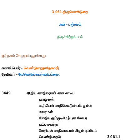
3.061.திருவெண்டுறை
பண் - பஞ்சமம்
திருச்சிற்றம்பலம்
இத்தலம் சோழநாட்டிலுள்ளது.
சுவாமிபெயர் -
வெண்டுறைநாதேசுவரர்.
தேவியார் -
வேனெடுங்கண்ணியம்மை.
3449
ஆதிய னாதிரையன் னன லாடிய
வாரழகன்
பாதியொர் மாதினொடும் பயி லும்பர
மாபரமன்
போதிய லும்முடிமேற் புன லோடர
வம்புனைந்த
வேதியன் மாதிமையால் விரும் பும்மிடம்
வெண்டுறையே
3.061.1