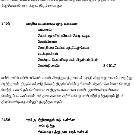
திருவெண்டுறை என்னும் திருத்தலமாகும்.
3455
கன்றிய காலனையும் முரு ளக்கனல்
வாயலறிப்
பொன்றமு னின்றபிரான் பொடி யாடிய
மேனியினான்
சென்றிமை யோர்பரவுந் திகழ் சேவடி
யான்புலன்கள்
வென்றவ னெம்மிறைவன் விரும் பும்மிடம்
வெண்டுறையே
3.061.7
மார்க்கண்டேயரின் உயிரைக் கவரச் சினந்து வந்த காலன் அலறி விழுமாறு காலால் உதைத்து
அழித்தவன். திருவெண்ணீற்றினைத் திருமேனியில் பூசியவன். தேவர்களெல்லாம் சென்று
போற்றி வணங்கும் செம்மையான திருவடிகளை உடையவன். ஞானிகள் புலன்களை
வெல்லும்படி செய்பவன். எம் தலைவனான அச்சிவ பெருமான் வீற்றிருந்தருளும் இடம்
திருவெண்டுறை என்னும் திருத்தலமாகும்.
3456
கரமிரு பத்தினாலுங் கடு வன்சின
மாயெடுத்த
சிரமொரு பத்துமுடை யரக் கன்வலி