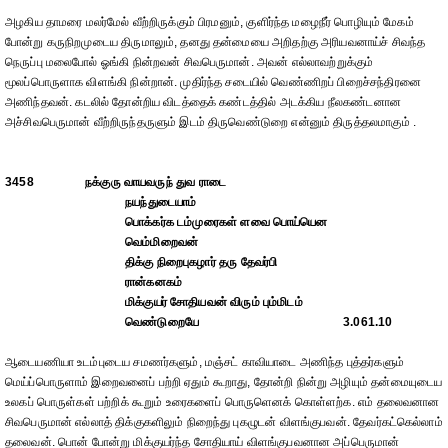
அழகிய தாமரை மலர்மேல் வீற்றிருக்கும் பிரமனும், குளிர்ந்த மழைநீர் பொழியும் மேகம்
போன்று கருநிறமுடைய திருமாலும், தனது தன்மையை அறிதற்கு அரியவனாய்ச் சிவந்த
நெருப்பு மலைபோல் ஓங்கி நின்றவன் சிவபெருமான். அவன் எல்லாவற்றுக்கும்
மூலப்பொருளாக விளங்கி நின்றான். முதிர்ந்த சடையில் வெண்ணிறப் பிறைச்சந்திரனை
அணிந்தவன். கடலில் தோன்றிய விடத்தைக் கண்டத்தில் அடக்கிய நீலகண்டனான
அச்சிவபெருமான் வீற்றிருந்தருளும் இடம் திருவெண்டுறை என்னும் திருத்தலமாகும் .
3458
நக்குரு வாயவருந் துவ ராடை
நயந்துடையாம்
பொக்கர்க டம்முரைகள் ளவை பொய்யென
வெம்மிறைவன்
திக்கு நிறைபுகழார் தரு தேவர்பி
ரான்கனகம்
மிக்குயர் சோதியவன் விரும் பும்மிடம்
வெண்டுறையே
3.061.10
ஆடையணியா உடம்புடைய சமணர்களும், மஞ்சட் காவியாடை அணிந்த புத்தர்களும்
மெய்ப்பொருளாம் இறைவனைப் பற்றி ஏதும் கூறாது, தோன்றி நின்று அழியும் தன்மையுடைய
உலகப் பொருள்கள் பற்றிக் கூறும் உரைகளைப் பொருளெனக் கொள்ளற்க. எம் தலைவனான
சிவபெருமான் எல்லாத் திக்குகளிலும் நிறைந்து புகழுடன் விளங்குபவன். தேவர்கட்கெல்லாம்
தலைவன். பொன் போன்று மிக்குயர்ந்த சோதியாய் விளங்குபவனான அப்பெருமான்