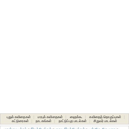
புதுக் கவிதைகள்
|
மரபுக் கவிதைகள்
|
ஹைக்கூ
|
கவிதைத் தொகுப்புகள்
|
கட்டுரைகள்
|
நாடகங்கள்
|
நாட்டுப்புற பாடல்கள்
|
சிறுவர் பாடல்கள்