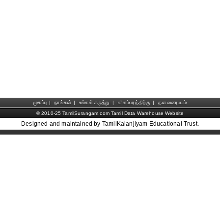
முகப்பு
|
நாங்கள்
|
உங்கள் கருத்து
|
விளம்பரத்திற்கு
|
தள வரைபடம்
© 2010-25 TamilSurangam.com Tamil Data Warehouse Website
Designed and maintained by TamilKalanjiyam Educational Trust.