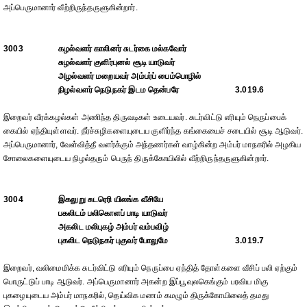
அப்பெருமானார் வீற்றிருந்தருளுகின்றார்.
3003
கழல்வளர் காலினர் சுடர்கை மல்கவோர்
சுழல்வளர் குளிர்புனல் சூடி யாடுவர்
அழல்வளர் மறையவர் அம்பர்ப் பைம்பொழில்
நிழல்வளர் நெடுநகர் இடம தென்பரே
3.019.6
இறைவர் வீரக்கழல்கள் அணிந்த திருவடிகள் உடையவர். சுடர்விட்டு எரியும் நெருப்பைக்
கையில் ஏந்தியுள்ளவர். நீர்ச்சுழிகளையுடைய குளிர்ந்த கங்கையைச் சடையில் சூடி ஆடுவர்.
அப்பெருமானார், வேள்வித்தீ வளர்க்கும் அந்தணர்கள் வாழ்கின்ற அம்பர் மாநகரில் அழகிய
சோலைகளையுடைய நிழல்தரும் பெருந் திருக்கோயிலில் வீற்றிருந்தருளுகின்றார்.
3004
இகலுறு சுடரெரி யிலங்க வீசியே
பகலிடம் பலிகொளப் பாடி யாடுவர்
அகலிட மலிபுகழ் அம்பர் வம்பவிழ்
புகலிட நெடுநகர் புகுவர் போலுமே
3.019.7
இறைவர், வலிமைமிக்க சுடர்விட்டு எரியும் நெருப்பை ஏந்தித் தோள்களை வீசிப் பலி ஏற்கும்
பொருட்டுப் பாடி ஆடுவர். அப்பெருமானார் அகன்ற இப்பூவுலகெங்கும் பரவிய மிகு
புகழையுடைய அம்பர் மாநகரில், தெய்விக மணம் கமழும் திருக்கோயிலைத் தமது