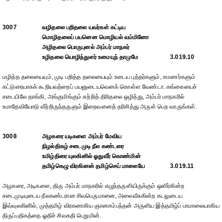
3007
வழிதலை பறிதலை யவர்கள் கட்டிய
மொழிதலைப் பயனென மொழியல் வம்மினோ
அழிதலை பொருபுனல் அம்பர் மாநகர்
உழிதலை யொழிந்துளர் உமையுந் தாமுமே
3.019.10
மழித்த தலையையும், முடி பறித்த தலையையும் உடைய புத்தர்களும், சமணர்களும்
கட்டுரையாகக் கூறியவற்றைப் பயனுடையவெனக் கொள்ள வேண்டா. கங்கையைச்
சடையிலே தாங்கி, அங்குமிங்கும் சுற்றித் திரிதலை ஒழித்து, அம்பர் மாநகரில்
உமாதேவியோடு வீற்றிருந்தருளும் இறைவனைத் தரிசித்து அருள் பெற வாருங்கள்.
3008
அழகரை யடிகளை அம்பர் மேவிய
நிழல்திகழ் சடைமுடி நீல கண்டரை
உமிழ்திரை யுலகினில் ஓதுவீர் கொண்மின்
தமிழ்கெழு விரகினன் தமிழ்செய் மாலையே
3.019.11
அழகரை, அடிகளை, திரு அம்பர் மாநகரில் எழுந்தருளியிருக்கும் ஒளிர்கின்ற
சடைமுடியுடைய நீலகண்டரான சிவபெருமானை, அலைவீசுகின்ற கடலுடைய
இவ்வுலகினில், முத்தமிழ் விரகனாகிய ஞானசம்பந்தன் அருளிய இத்தமிழ்ப் பாமாலையாகிய
திருப்பதிகத்தை ஓதிச் சிவகதி பெறுமின்.