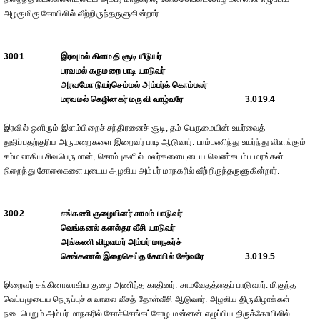
அழகுமிகு கோயிலில் வீற்றிருந்தருளுகின்றார்.
3001
இரவுமல் கிளமதி சூடி யீடுயர்
பரவமல் கருமறை பாடி யாடுவர்
அரவமோ டுயர்செம்மல் அம்பர்க் கொம்பலர்
மரவமல் கெழினகர் மருவி வாழ்வரே
3.019.4
இரவில் ஒளிரும் இளம்பிறைச் சந்திரனைச் சூடி, தம் பெருமையின் உயர்வைத்
துதிப்பதற்குரிய அருமறைகளை இறைவர் பாடி ஆடுவார். பாம்பணிந்து உயர்ந்து விளங்கும்
சம்மலாகிய சிவபெருமான், கொம்புகளில் மலர்களையுடைய வெண்கடம்ப மரங்கள்
நிறைந்து சோலைகளையுடைய அழகிய அம்பர் மாநகரில் வீற்றிருந்தருளுகின்றார்.
3002
சங்கணி குழையினர் சாமம் பாடுவர்
வெங்கனல் கனல்தர வீசி யாடுவர்
அங்கணி விழவமர் அம்பர் மாநகர்ச்
செங்கணல் இறைசெய்த கோயில் சேர்வரே
3.019.5
இறைவர் சங்கினாலாகிய குழை அணிந்த காதினர். சாமவேதத்தைப் பாடுவார். மிகுந்த
வெப்பமுடைய நெருப்புச் சுவாலை வீசத் தோள்வீசி ஆடுவார். அழகிய திருவிழாக்கள்
நடைபெறும் அம்பர் மாநகரில் கோச்செங்கட்சோழ மன்னன் எழுப்பிய திருக்கோயிலில்