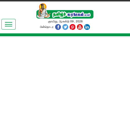
இலக்கியங்கள்
ஞாயிறு, ஆகஸ்டு 09, 2026
பின்தொடர
தமிழ் உலகம்
அறிவியல்
பொதுஅறிவு
ஆன்மிகம்
ஜோதிடம்
மருத்துவம்
பெண்கள் பகுதி
நகைச்சுவை
கலையுலகம்