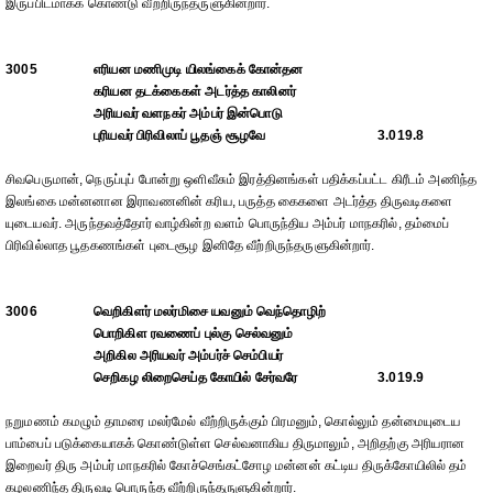
இருப்பிடமாகக் கொண்டு வீற்றிருந்தருளுகின்றார்.
3005
எரியன மணிமுடி யிலங்கைக் கோன்தன
கரியன தடக்கைகள் அடர்த்த காலினர்
அரியவர் வளநகர் அம்பர் இன்பொடு
புரியவர் பிரிவிலாப் பூதஞ் சூழவே
3.019.8
சிவபெருமான், நெருப்புப் போன்று ஒளிவீசும் இரத்தினங்கள் பதிக்கப்பட்ட கிரீடம் அணிந்த
இலங்கை மன்னனான இராவணனின் கரிய, பருத்த கைகளை அடர்த்த திருவடிகளை
யுடையவர். அருந்தவத்தோர் வாழ்கின்ற வளம் பொருந்திய அம்பர் மாநகரில், தம்மைப்
பிரிவில்லாத பூதகணங்கள் புடைசூழ இனிதே வீற்றிருந்தருளுகின்றார்.
3006
வெறிகிளர் மலர்மிசை யவனும் வெந்தொழிற்
பொறிகிள ரவணைப் புல்கு செல்வனும்
அறிகில அரியவர் அம்பர்ச் செம்பியர்
செறிகழ லிறைசெய்த கோயில் சேர்வரே
3.019.9
நறுமணம் கமழும் தாமரை மலர்மேல் வீற்றிருக்கும் பிரமனும், கொல்லும் தன்மையுடைய
பாம்பைப் படுக்கையாகக் கொண்டுள்ள செல்வனாகிய திருமாலும், அறிதற்கு அரியரான
இறைவர் திரு அம்பர் மாநகரில் கோச்செங்கட்சோழ மன்னன் கட்டிய திருக்கோயிலில் தம்
கழலணிந்த திருவடி பொருந்த வீற்றிருந்தருளுகின்றார்.