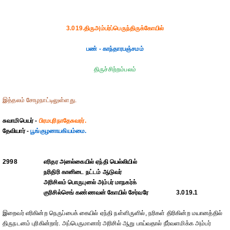
3.019.திருஅம்பர்ப்பெருந்திருக்கோயில்
பண் - காந்தாரபஞ்சமம்
திருச்சிற்றம்பலம்
இத்தலம் சோழநாட்டிலுள்ளது.
சுவாமிபெயர் -
பிரமபுரிநாதேசுவரர்.
தேவியார் -
பூங்குழனாயகியம்மை.
2998
எரிதர அனல்கையில் ஏந்தி யெல்லியில்
நரிதிரி கானிடை நட்டம் ஆடுவர்
அரிசிலம் பொருபுனல் அம்பர் மாநகர்க்
குரிசில்செங் கண்ணவன் கோயில் சேர்வரே
3.019.1
இறைவர் எரிகின்ற நெருப்பைக் கையில் ஏந்தி நள்ளிருளில், நரிகள் திரிகின்ற மயானத்தில்
திருநடனம் புரிகின்றார். அப்பெருமானார் அரிசில் ஆறு பாய்வதால் நீர்வளமிக்க அம்பர்