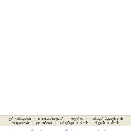
புதுக் கவிதைகள்
|
மரபுக் கவிதைகள்
|
ஹைக்கூ
|
கவிதைத் தொகுப்புகள்
|
கட்டுரைகள்
|
நாடகங்கள்
|
நாட்டுப்புற பாடல்கள்
|
சிறுவர் பாடல்கள்