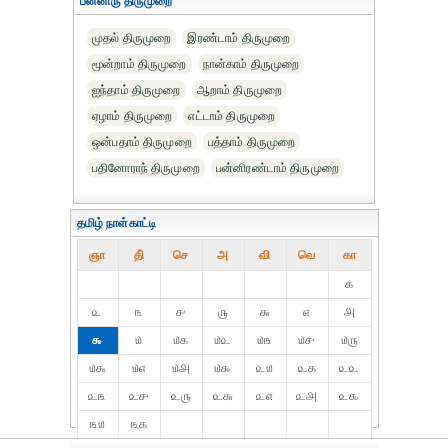
பன்னிரு திருமுறை
முதல் திருமுறை
இரண்டாம் திருமுறை
மூன்றாம் திருமுறை
நான்காம் திருமுறை
ஐந்தாம் திருமுறை
ஆறாம் திருமுறை
ஏழாம் திருமுறை
எட்டாம் திருமுறை
ஒன்பதாம் திருமுறை
பத்தாம் திருமுறை
பதினோராந் திருமுறை
பன்னிரண்டாம் திருமுறை
தமிழ் நாள்காட்டி
ஞா
தி்
செ
அ
வி
வெ
கா
௧
௨
௩
௪
௫
௬
௭
௮
௯
௰
௰௧
௰௨
௰௩
௰௪
௰௫
௰௬
௰௭
௰௮
௰௯
௨௰
௨௧
௨௨
௨௩
௨௪
௨௫
௨௬
௨௭
௨௮
௨௯
௩௰
௩௧