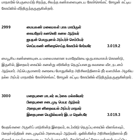
மாநகரில் பெருமையிற் சிறந்த, சிவந்த கண்களையுடைய கோச்செங்கட் சோழன் கட்டிய
கோயிலில் வீற்றிருந்தருளுகின்றார்.
2999
மையகண் மலைமகள் பாக மாயிருள்
கையதோர் கனலெரி கனல ஆடுவர்
ஐயநன் பொருபுனல் அம்பர்ச் செம்பியர்
செய்யகண் ணிறைசெய்த கோயில் சேர்வரே
3.019.2
மைபூசிய கண்ணையுடைய மலைமகளான உமாதேவியை ஒருபாகமாகக் கொண்டு,
இருளில், இறைவர் கையில் கனன்று எரிகின்ற நெருப்பானது சுவாலை வீச, நடனம்
ஆடுவார். அப்பெருமானார் கரையை மோதுகின்ற அரிசிலாற்றினால் நீர் வளமிக்க அழகிய
நல்ல அம்பர் மாநகரில் கோச்செங்கட் சோழன் கட்டிய கோயிலில் வீற்றிருந்தருளுகின்றார்.
3000
மறைபுனை பாடலர் சுடர்கை மல்கவோர்
பிறைபுனை சடைமுடி பெயர ஆடுவர்
அறைபுன னிறைவயல் அம்பர் மாநகர்
இறைபுனை யெழில்வளர் இடம தென்பரே
3.019.3
வேதங்களை அருளிப் பாடுகின்ற இறைவர், சுடர்விடு நெருப்பு கையில் விளங்கவும்,
பிறைச்சந்திரன் சடைமுடியில் அசையவும் ஆடுவார். ஒலிக்கின்ற அரிசிலாற்றினால் நீர்
நிறைந்த வயல்களையுடைய அம்பர் மாநகரில், கோச்செங்கட்சோழ மன்னன் எழுப்பிய