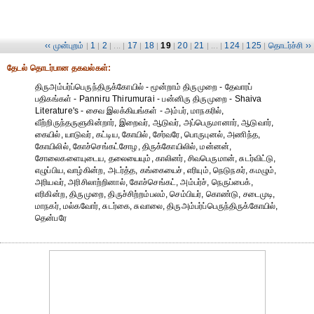
‹‹ முன்புறம்
1
2
17
18
19
20
21
124
125
தொடர்ச்சி ››
|
|
| ... |
|
|
|
|
| ... |
|
|
தேட‌ல் தொட‌ர்பான தகவ‌ல்க‌ள்:
திருஅம்பர்ப்பெருந்திருக்கோயில் - மூன்றாம் திருமுறை - தேவாரப்
பதிகங்கள் - Panniru Thirumurai - பன்னிரு திருமுறை - Shaiva
Literature's - சைவ இலக்கியங்கள் - அம்பர், மாநகரில்,
வீற்றிருந்தருளுகின்றார், இறைவர், ஆடுவர், அப்பெருமானார், ஆடுவார்,
கையில், யாடுவர், கட்டிய, கோயில், சேர்வரே, பொருபுனல், அணிந்த,
கோயிலில், கோச்செங்கட்சோழ, திருக்கோயிலில், மன்னன்,
சோலைகளையுடைய, தலையையும், காலினர், சிவபெருமான், சுடர்விட்டு,
எழுப்பிய, வாழ்கின்ற, அடர்த்த, கங்கையைச், எரியும், நெடுநகர், கமழும்,
அரியவர், அரிசிலாற்றினால், கோச்செங்கட், அம்பர்ச், நெருப்பைக்,
எரிகின்ற, திருமுறை, திருச்சிற்றம்பலம், செம்பியர், கொண்டு, சடைமுடி,
மாநகர், மல்கவோர், சுடர்கை, சுவாலை, திருஅம்பர்ப்பெருந்திருக்கோயில்,
தென்பரே