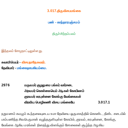
3.017.திருவிசயமங்கை
பண் - காந்தாரபஞ்சமம்
திருச்சிற்றம்பலம்
இத்தலம் சோழநாட்டிலுள்ளது.
சுவாமிபெயர் -
விசயநாதேசுவரர்.
தேவியார் -
மங்கைநாயகியம்மை.
2976
மருவமர் குழலுமை பங்கர் வார்சடை
அரவமர் கொள்கையெம் அடிகள் கோயிலாம்
குரவமர் சுரபுன்னை கோங்கு வேங்கைகள்
விரவிய பொழிலணி விசய மங்கையே
3.017.1
நறுமணம் கமழும் கூந்தலையுடைய உமா தேவியை ஒருபாகத்தில் கொண்ட, நீண்ட சடையில்
பாம்பணிந்த சிவபெருமான் எழுந்தருளியுள்ள கோயில், குரவம், சுரபுன்னை, கோங்கு,
வேங்கை ஆகிய மரங்கள் நிறைந்து விளங்கும் சோலைகள் சூழ்ந்த அழகிய