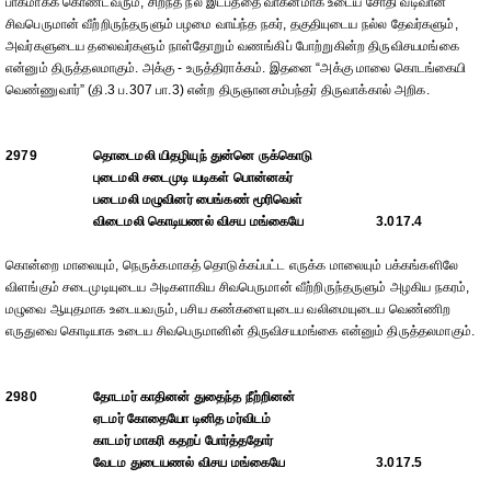
பாகமாகக் கொண்டவரும், சிறந்த நல் இடபத்தை வாகனமாக உடைய சோதி வடிவான
சிவபெருமான் வீற்றிருந்தருளும் பழமை வாய்ந்த நகர், தகுதியுடைய நல்ல தேவர்களும்,
அவர்களுடைய தலைவர்களும் நாள்தோறும் வணங்கிப் போற்றுகின்ற திருவிசயமங்கை
என்னும் திருத்தலமாகும். அக்கு - உருத்திராக்கம். இதனை “அக்கு மாலை கொடங்கையி
வெண்ணுவார்” (தி.3 ப.307 பா.3) என்ற திருஞானசம்பந்தர் திருவாக்கால் அறிக.
2979
தொடைமலி யிதழியுந் துன்னெ ருக்கொடு
புடைமலி சடைமுடி யடிகள் பொன்னகர்
படைமலி மழுவினர் பைங்கண் மூரிவெள்
விடைமலி கொடியணல் விசய மங்கையே
3.017.4
கொன்றை மாலையும், நெருக்கமாகத் தொடுக்கப்பட்ட எருக்க மாலையும் பக்கங்களிலே
விளங்கும் சடைமுடியுடைய அடிகளாகிய சிவபெருமான் வீற்றிருந்தருளும் அழகிய நகரம்,
மழுவை ஆயுதமாக உடையவரும், பசிய கண்களையுடைய வலிமையுடைய வெண்ணிற
எருதுவை கொடியாக உடைய சிவபெருமானின் திருவிசயமங்கை என்னும் திருத்தலமாகும்.
2980
தோடமர் காதினன் துதைந்த நீற்றினன்
ஏடமர் கோதையோ டினித மர்விடம்
காடமர் மாகரி கதறப் போர்த்ததோர்
வேடம துடையணல் விசய மங்கையே
3.017.5