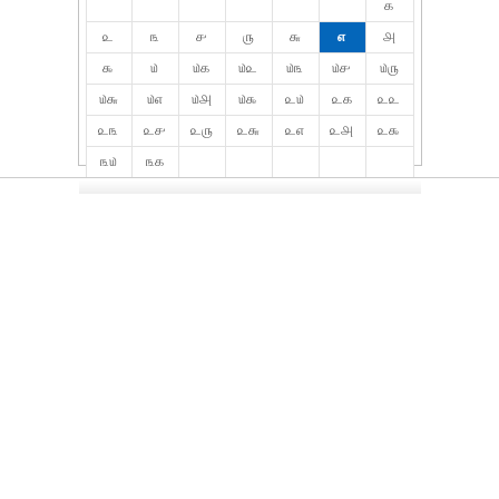
௧
௨
௩
௪
௫
௬
௭
௮
௯
௰
௰௧
௰௨
௰௩
௰௪
௰௫
௰௬
௰௭
௰௮
௰௯
௨௰
௨௧
௨௨
௨௩
௨௪
௨௫
௨௬
௨௭
௨௮
௨௯
௩௰
௩௧