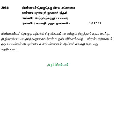
2986
விண்ணவர் தொழுதெழு விசய மங்கையை
நண்ணிய புகலியுள் ஞானசம் பந்தன்
பண்ணிய செந்தமிழ் பத்தும் வல்லவர்
புண்ணியர் சிவகதி புகுதல் திண்ணமே
3.017.11
விண்ணவர்கள் தொழுது வழிபடும் திருவிசயமங்கை என்னும் திருத்தலத்தை அடைந்து,
திருப்புகலியில் அவதரித்த ஞானசம்பந்தன் அருளிய இச்செந்தமிழ்ப் பாக்கள் பத்தினையும்
ஓத வல்லவர்கள் சிவபுண்ணியச் செல்வர்களாவர். அவர்கள் சிவகதி அடைவது
உறுதியாகும்.
திருச்சிற்றம்பலம்