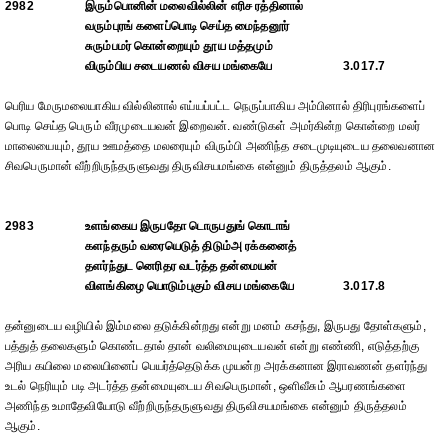
2982
இரும்பொனின் மலைவில்லின் எரிச ரத்தினால்
வரும்புரங் களைப்பொடி செய்த மைந்தனூர்
சுரும்பமர் கொன்றையும் தூய மத்தமும்
விரும்பிய சடையணல் விசய மங்கையே
3.017.7
பெரிய மேருமலையாகிய வில்லினால் எய்யப்பட்ட நெருப்பாகிய அம்பினால் திரிபுரங்களைப்
பொடி செய்த பெரும் வீரமுடையவன் இறைவன். வண்டுகள் அமர்கின்ற கொன்றை மலர்
மாலையையும், தூய ஊமத்தை மலரையும் விரும்பி அணிந்த சடைமுடியுடைய தலைவனான
சிவபெருமான் வீற்றிருந்தருளுவது திருவிசயமங்கை என்னும் திருத்தலம் ஆகும்.
2983
உளங்கைய இருபதோ டொருபதுங் கொடாங்
களந்தரும் வரையெடுத் திடும்அ ரக்கனைத்
தளர்ந்துட னெரிதர வடர்த்த தன்மையன்
விளங்கிழை யொடும்புகும் விசய மங்கையே
3.017.8
தன்னுடைய வழியில் இம்மலை தடுக்கின்றது என்று மனம் கசந்து, இருபது தோள்களும்,
பத்துத் தலைகளும் கொண்டதால் தான் வலிமையுடையவன் என்று எண்ணி, எடுத்தற்கு
அரிய கயிலை மலையினைப் பெயர்த்தெடுக்க முயன்ற அரக்கனான இராவணன் தளர்ந்து
உடல் நெரியும் படி அடர்த்த தன்மையுடைய சிவபெருமான், ஒளிவீசும் ஆபரணங்களை
அணிந்த உமாதேவியோடு வீற்றிருந்தருளுவது திருவிசயமங்கை என்னும் திருத்தலம்
ஆகும்.