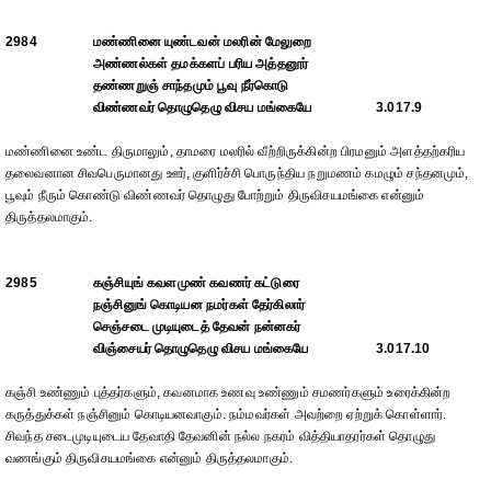
2984
மண்ணினை யுண்டவன் மலரின் மேலுறை
அண்ணல்கள் தமக்களப் பரிய அத்தனூர்
தண்ணறுஞ் சாந்தமும் பூவு நீர்கொடு
விண்ணவர் தொழுதெழு விசய மங்கையே
3.017.9
மண்ணினை உண்ட திருமாலும், தாமரை மலரில் வீற்றிருக்கின்ற பிரமனும் அளத்தற்கரிய
தலைவனான சிவபெருமானது ஊர், குளிர்ச்சி பொருந்திய நறுமணம் கமழும் சந்தனமும்,
பூவும் நீரும் கொண்டு விண்ணவர் தொழுது போற்றும் திருவிசயமங்கை என்னும்
திருத்தலமாகும்.
2985
கஞ்சியுங் கவளமுண் கவணர் கட்டுரை
நஞ்சினுங் கொடியன நமர்கள் தேர்கிலார்
செஞ்சடை முடியுடைத் தேவன் நன்னகர்
விஞ்சையர் தொழுதெழு விசய மங்கையே
3.017.10
கஞ்சி உண்ணும் புத்தர்களும், கவனமாக உணவு உண்ணும் சமணர்களும் உரைக்கின்ற
கருத்துக்கள் நஞ்சினும் கொடியனவாகும். நம்மவர்கள் அவற்றை ஏற்றுக் கொள்ளார்.
சிவந்த சடைமுடியுடைய தேவாதி தேவனின் நல்ல நகரம் வித்தியாதரர்கள் தொழுது
வணங்கும் திருவிசயமங்கை என்னும் திருத்தலமாகும்.