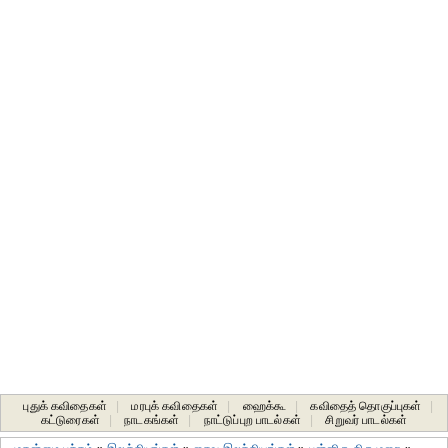
புதுக் கவிதைகள்
|
மரபுக் கவிதைகள்
|
ஹைக்கூ
|
கவிதைத் தொகுப்புகள்
|
கட்டுரைகள்
|
நாடகங்கள்
|
நாட்டுப்புற பாடல்கள்
|
சிறுவர் பாடல்கள்