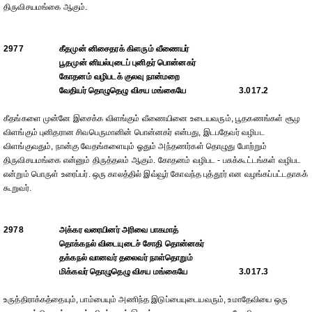
திருவிசயமங்கை ஆகும்.
2977
கீதமுன் னிசைதரக் கிளரும் வீணையர்
பூதமுன் னியல்புடைப் புனிதர் பொன்னகர்
கோதனம் வழிபடக் குலவு நான்மறை
வேதியர் தொழுதெழு விசய மங்கையே
3.017.2
கீதங்களை முன்னே இசைக்க விளங்கும் வீணையினை உடையவரும், பூதகணங்கள் சூழ
விளங்கும் புனிதரான சிவபெருமானின் பொன்னகர் என்பது, இடபதேவர் வழிபட
விளங்குவதும், நான்கு வேதங்களையும் ஓதும் அந்தணர்கள் தொழுது போற்றும்
திருவிசயமங்கை என்னும் திருத்தலம் ஆகும். கோதனம் வழிபட - பசுக்கூட்டங்கள் வழிபட
என்றும் பொருள் உரைப்பர். ஒரு காலத்தில் இவ்வூர் கோவந்த புத்தூர் என வழங்கப்பட்டதாகக்
கூறுவர்.
2978
அக்கர வரையினர் அரிவை பாகமாத்
தொக்கநல் விடையுடைச் சோதி தொன்னகர்
தக்கநல் வானவர் தலைவர் நாள்தொறும்
மிக்கவர் தொழுதெழு விசய மங்கையே
3.017.3
உருத்திராக்கத்தையும், பாம்பையும் அணிந்த இடுப்பையுடையவரும், உமாதேவியை ஒரு