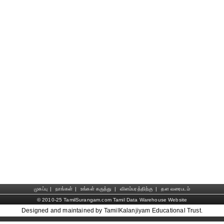
முகப்பு
|
நாங்கள்
|
உங்கள் கருத்து
|
விளம்பரத்திற்கு
|
தள வரைபடம்
© 2010-25 TamilSurangam.com Tamil Data Warehouse Website
Designed and maintained by TamilKalanjiyam Educational Trust.