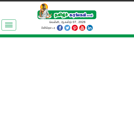
இலக்கியங்கள்
வெள்ளி, ஆகஸ்டு 07, 2026
பின்தொடர
தமிழ் உலகம்
அறிவியல்
பொதுஅறிவு
ஆன்மிகம்
ஜோதிடம்
மருத்துவம்
பெண்கள் பகுதி
நகைச்சுவை
கலையுலகம்