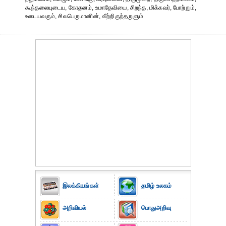
கூந்தலையுடைய, கோதனம், உமாதேவியை, சிறந்த, மிக்கவர், போற்றும்,
உடையவரும், சிவபெருமானின், வீற்றிருந்தருளும்
இலக்கியங்கள்
தமிழ் உலகம்
அறிவியல்
பொதுஅறிவு