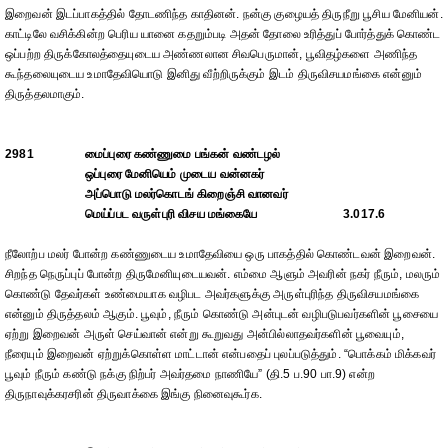
இறைவன் இடப்பாகத்தில் தோடணிந்த காதினன். நன்கு குழையத் திருநீறு பூசிய மேனியன்.
காட்டிலே வசிக்கின்ற பெரிய யானை கதறும்படி அதன் தோலை உரித்துப் போர்த்துக் கொண்ட
ஒப்பற்ற திருக்கோலத்தையுடைய அண்ணலான சிவபெருமான், பூவிதழ்களை அணிந்த
கூந்தலையுடைய உமாதேவியொடு இனிது வீற்றிருக்கும் இடம் திருவிசயமங்கை என்னும்
திருத்தலமாகும்.
2981
மைப்புரை கண்ணுமை பங்கன் வண்டழல்
ஒப்புரை மேனியெம் முடைய வன்னகர்
அப்பொடு மலர்கொடங் கிறைஞ்சி வானவர்
மெய்ப்பட வருள்புரி விசய மங்கையே
3.017.6
நீலோற்ப மலர் போன்ற கண்ணுடைய உமாதேவியை ஒரு பாகத்தில் கொண்டவன் இறைவன்.
சிறந்த நெருப்புப் போன்ற திருமேனியுடையவன். எம்மை ஆளும் அவரின் நகர் நீரும், மலரும்
கொண்டு தேவர்கள் உண்மையாக வழிபட அவர்களுக்கு அருள்புரிந்த திருவிசயமங்கை
என்னும் திருத்தலம் ஆகும். பூவும், நீரும் கொண்டு அன்புடன் வழிபடுபவர்களின் பூசையை
ஏற்று இறைவன் அருள் செய்வான் என்று கூறுவது அன்பில்லாதவர்களின் பூவையும்,
நீரையும் இறைவன் ஏற்றுக்கொள்ள மாட்டான் என்பதைப் புலப்படுத்தும். “பொக்கம் மிக்கவர்
பூவும் நீரும் கண்டு நக்கு நிற்பர் அவர்தமை நாணியே” (தி.5 ப.90 பா.9) என்ற
திருநாவுக்கரசரின் திருவாக்கை இங்கு நினைவுகூர்க.