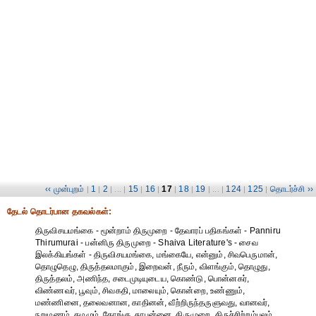
‹‹ முன்புறம்
1
2
15
16
17
18
19
124
125
தொடர்ச்சி ››
|
|
| ... |
|
|
|
|
| ... |
|
|
தேட‌ல் தொட‌ர்பான தகவ‌ல்க‌ள்:
திருவிசயமங்கை - மூன்றாம் திருமுறை - தேவாரப் பதிகங்கள் - Panniru
Thirumurai - பன்னிரு திருமுறை - Shaiva Literature's - சைவ
இலக்கியங்கள் - திருவிசயமங்கை, மங்கையே, என்னும், சிவபெருமான்,
தொழுதெழு, திருத்தலமாகும், இறைவன், நீரும், விளங்கும், தொழுது,
திருத்தலம், அணிந்த, சடைமுடியுடைய, கொண்டு, பொன்னகர்,
விண்ணவர், பூவும், சிவகதி, மாலையும், கொன்றை, உண்ணும்,
மண்ணினை, தலைவனான, காதினன், வீற்றிருந்தருளுவது, வானவர்,
நறுமணம், கமழும், கோங்கு, சுரபுன்னை, திருமுறை, திருச்சிற்றம்பலம்,