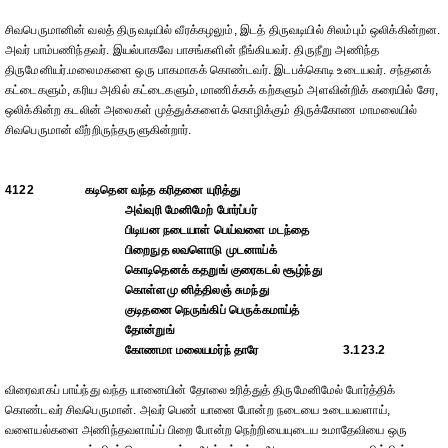
சிவபெருமானின் வலத் திருவடியில் வீரக்கழலும், இடத் திருவடியில் சிலம்பும் ஒலிக்கின்றன.
அவர் பாம்பணிந்தவர். இயல்பாகவே பாசங்களின் நீங்கியவர். திருநீறு அணிந்த
திருமேனியர்.மலைமகளை ஒரு பாகமாகக் கொண்டவர். இடபக்கொடி உடையவர். சந்தனக்
கட்டைகளும், கரிய அகில் கட்டைகளும், மாணிக்கக் கற்களும் அளவின்றிக் கரையில் சேர,
ஒலிக்கின்ற கடலின் அலைகள் முத்துக்களைக் கொழிக்கும் திருக்கோண மாமலையில்
சிவபெருமான் வீற்றிருந்தருளுகின்றார்.
4122
கடிதென வந்த கரிதனை யுரித்து
அவ்வுரி மேனிமேற் போர்ப்பர்
பிடியன நடையாள் பெய்வளை மடந்தை
பிறைநுத லவளொடு முடனாய்க்
கொடிதெனக் கதறுங் குரைகடல் சூழ்ந்து
கொள்ளமு னித்திலஞ் சுமந்து
குடிதனை நெருங்கிப் பெருக்கமாய்த்
தோன்றுங்
கோணமா மலையமர்ந் தாரே
3.123.2
விரைவாகப் பாய்ந்து வந்த யானையின் தோலை உரித்துத் திருமேனிமேல் போர்த்திக்
கொண்டவர் சிவபெருமான். அவர் பெண் யானை போன்ற நடையை உடையவளாய்,
வளையல்களை அணிந்தவளாய்ப் பிறை போன்ற நெற்றியையுடைய உமாதேவியை ஒரு