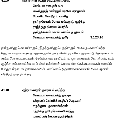
4129
நின்றுணஞ் சமணுமிருந்துணுந் தேரு
நெறியலா தனபுறங் கூற
வென்றுநஞ் சுண்ணும் பரிசின ரொருபான்
மெல்லிய லொடுமுட னாகித்
துன்றுமொண் பௌவ மவ்வலுஞ் சூழ்ந்து
தாழ்ந்துறு திரைபல மோதிக்
குன்றுமொண் கானல் வாசம்வந் துலவுங்
கோணமா மலையமர்ந் தாரே
3.123.10
நின்றுண்ணும் சமணர்களும், இருந்துண்ணும் புத்தர்களும் சிவபெருமானைப் பற்றி
நெறியல்லாதவனவற்றைப் புறங்கூறுகின்றனர். சிவபெருமானோ நஞ்சுண்டு தேவர்களைக்
காத்த பெருமையுடையவர். மெல்லியலான உமாதேவியை ஒரு பாகமாகக் கொண்டவர். கடல்
சூழ்ந்த அம்மலையில் மணம் வீசும் மல்லிகைச் சோலை விளங்கக் கடலலைகள் கரையில்
மோதுகின்றன. கடற்சோலைகளின் மணம்வீசும் திருக்கோணமலையில் சிவபெருமான்
வீற்றிருந்தருளுகின்றார்.
4130
குற்றமி லாதார் குரைகடல் சூழ்ந்த
கோணமா மலையமர்ந் தாரைக்
கற்றுணர் கேள்விக் காழியர் பெருமான்
கருத்துடை ஞானசம்பந்தன்
உற்றசெந் தமிழார் மலையீ ரைந்து
முரைப்பவர் கேட்பவ ருயர்ந்தோர்