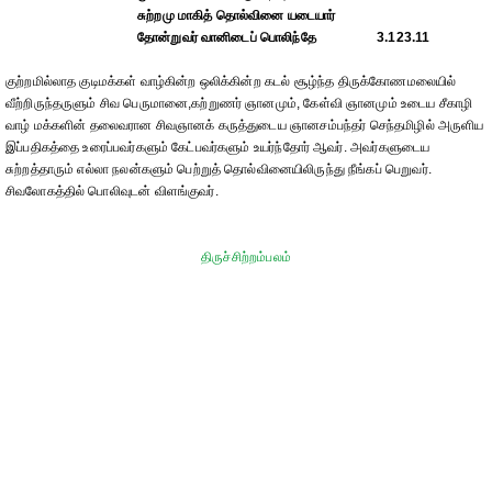
சுற்றமு மாகித் தொல்வினை யடையார்
தோன்றுவர் வானிடைப் பொலிந்தே
3.123.11
குற்றமில்லாத குடிமக்கள் வாழ்கின்ற ஒலிக்கின்ற கடல் சூழ்ந்த திருக்கோணமலையில்
வீற்றிருந்தருளும் சிவ பெருமானை,கற்றுணர் ஞானமும், கேள்வி ஞானமும் உடைய சீகாழி
வாழ் மக்களின் தலைவரான சிவஞானக் கருத்துடைய ஞானசம்பந்தர் செந்தமிழில் அருளிய
இப்பதிகத்தை உரைப்பவர்களும் கேட்பவர்களும் உயர்ந்தோர் ஆவர். அவர்களுடைய
சுற்றத்தாரும் எல்லா நலன்களும் பெற்றுத் தொல்வினையிலிருந்து நீங்கப் பெறுவர்.
சிவலோகத்தில் பொலிவுடன் விளங்குவர்.
திருச்சிற்றம்பலம்