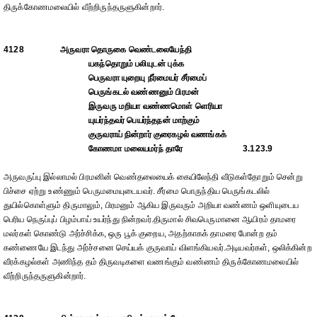
திருக்கோணமலையில் வீற்றிருந்தருளுகின்றார்.
4128
அருவரா தொருகை வெண்டலையேந்தி
யகந்தொறும் பலியுடன் புக்க
பெருவரா யுறையு நீர்மையர் சீர்மைப்
பெருங்கடல் வண்ணனும் பிரமன்
இருவரு மறியா வண்ணமொள் ளெரியா
யுயர்ந்தவர் பெயர்ந்தநன் மாற்கும்
குருவராய் நின்றார் குரைகழல் வணங்கக்
கோணமா மலையமர்ந் தாரே
3.123.9
அருவருப்பு இல்லாமல் பிரமனின் வெண்தலையைக் கையிலேந்தி வீடுகள்தோறும் சென்று
பிச்சை ஏற்று உண்ணும் பெருமமையுடையவர். சீர்மை பொருந்திய பெருங்கடலில்
துயில்கொள்ளும் திருமாலும், பிரமனும் ஆகிய இருவரும் அறியா வண்ணம் ஒளியுடைய
பெரிய நெருப்புப் பிழம்பாய் உயர்ந்து நின்றவர்.திருமால் சிவபெருமானை ஆயிரம் தாமரை
மலர்கள் கொண்டு அர்ச்சிக்க, ஒரு பூக் குறைய, அதற்காகக் தாமரை போன்ற தம்
கண்ணையே இடந்து அர்ச்சனை செய்யக் குருவாய் விளங்கியவர்.அடியவர்கள், ஒலிக்கின்ற
வீரக்கழல்கள் அணிந்த தம் திருவடிகளை வணங்கும் வண்ணம் திருக்கோணமலையில்
வீற்றிருந்தருளுகின்றார்.