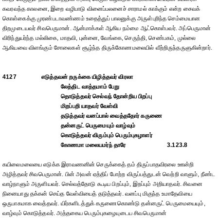
கவரவந்த காலனை, இறை வழிபாடு வினைப்பலனைச் சாராமல் காக்கும் என்ற சைவக்
கொள்கைக்கு முரண்படாவண்ணம் உதைத்துப் பாலனுக்கு அருள்புரிந்த செம்மையான
திறமுடையவர் சிவபெருமான். ஆன்மாக்கள் ஆகிய நம்மை ஆட்கொள்பவர். அப்பெருமான்
விரிந்துயர்ந்த மல்லிகை, மாதவி, புன்னை, வேங்கை, செருந்தி, செண்பகம், முல்லை
ஆகியவை விளங்கும் சோலைகள் சூழ்ந்த திருக்கோணமலையில் வீற்றிருந்தருளுகின்றார்.
4127
எடுத்தவன் றருக்கை யிழித்தவர் விரலா
லேத்திட வாத்தமாம் பேறு
தொடுத்தவர் செல்வந் தோன்றிய பிறப்பு
மிறப்பறி யாதவர் வேள்வி
தடுத்தவர் வனப்பால் வைத்ததோர் கருணை
தன்னருட் பெருமையும் வாழ்வும்
கொடுத்தவர் விரும்பும் பெரும்புகழாளர்
கோணமா மலையமர்ந் தாரே
3.123.8
கயிலைமலையை எடுக்க இராவணனின் செருக்கைத் தம் திருப்பாதவிரலை ஊன்றி
அழித்தவர் சிவபெருமான். பின் அவன் ஏத்திப் போற்ற விருப்பத்துடன் வெற்றி வாளும், நீண்ட
வாழ்நாளும் அருளியவர். செல்வத்தோடு கூடிய பிறப்பும், இறப்பும் அறியாதவர். சிவனை
நினையாது தக்கன் செய்த வேள்வியைத் தடுத்தவர். வனப்பு மிகுந்த உமாதேவியை
ஒருபாகமாக வைத்தவர். யிர்களிடத்துக் கருணைகொண்டு தன்னருட் பெருமையையும்,
வாழ்வும் கொடுத்தவர். அத்தகைய பெரும்புகழையுடைய சிவபெருமான்