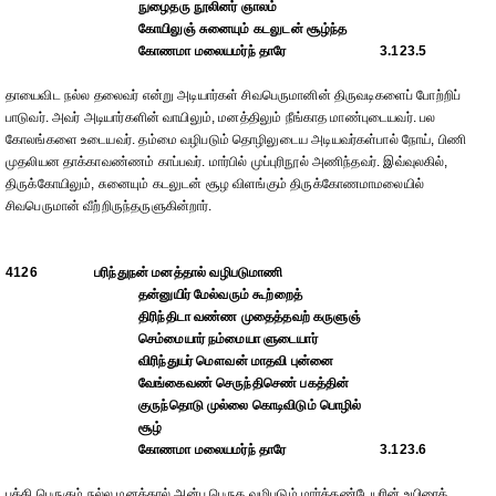
நுழைதரு நூலினர் ஞாலம்
கோயிலுஞ் சுனையும் கடலுடன் சூழ்ந்த
கோணமா மலையமர்ந் தாரே
3.123.5
தாயைவிட நல்ல தலைவர் என்று அடியார்கள் சிவபெருமானின் திருவடிகளைப் போற்றிப்
பாடுவர். அவர் அடியார்களின் வாயிலும், மனத்திலும் நீங்காத மாண்புடையவர். பல
கோலங்களை உடையவர். தம்மை வழிபடும் தொழிலுடைய அடியவர்கள்பால் நோய், பிணி
முதலியன தாக்காவண்ணம் காப்பவர். மார்பில் முப்புரிநூல் அணிந்தவர். இவ்வுலகில்,
திருக்கோயிலும், சுனையும் கடலுடன் சூழ விளங்கும் திருக்கோணமாமலையில்
சிவபெருமான் வீற்றிருந்தருளுகின்றார்.
4126
பரிந்துநன் மனத்தால் வழிபடுமாணி
தன்னுயிர் மேல்வரும் கூற்றைத்
திரிந்திடா வண்ண முதைத்தவற் கருளுஞ்
செம்மையார் நம்மையா ளுடையார்
விரிந்துயர் மௌவன் மாதவி புன்னை
வேங்கைவண் செருந்திசெண் பகத்தின்
குருந்தொடு முல்லை கொடிவிடும் பொழில்
சூழ்
கோணமா மலையமர்ந் தாரே
3.123.6
பக்தி பெருகும் நல்ல மனத்தால் அன்பு பெருக வழிபடும் மார்க்கண்டேயரின் உயிரைக்