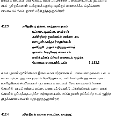
பாகமாக உடையவர். பிறர் கொடிது என்று அஞ்சத்தக்க அலைகளையுடைய ஒலிக்கின்ற
கடல், முத்துக்களைச் சுமந்து மக்களுக்கு வழங்கும் வளமைமிக்க திருக்கோண
மாமலையில் சிவபெருமான் வீற்றிருந்தருளுகின்றார்.
4123
பனித்திளந் திங்கட் பைந்தலை நாகம்
படர்சடை முடியிடை வைத்தார்
கனித்திளந் துவர்வாய்க் காரிகை பாக
மாகமுன் கலந்தவர் மதின்மேல்
தனித்தபே ருருவ விழித்தழ னாகந்
தாங்கிய மேருவெஞ் சிலையாக்
குனித்ததோர் வில்லார் குரைகடல் சூழ்ந்த
கோணமா மலையமர்ந் தாரே
3.123.3
சிவபெருமான் குளிர்ச்சியான இளமையான சந்திரனையும், பசுமையான தலையையுடைய
பாம்பையும், படர்ந்த சடைமுடியில் அணிந்துள்ளார். கனிபோன்ற சிவந்த வாயையுடைய
உமாதேவியைச் சிவபெருமான் ஒரு பாகமாக உடையவர். மேரு மலையை வில்லாகக்
கொண்டு, வாசுகி என்னும் பாம்பை நாணாகக் கொண்டு, அக்கினியைக் கணையாகக்
கொண்டு முப்புரத்தை அழித்த ஆற்றலுடையவர். அப்பெருமான் ஒலிக்கின்ற கடல் சூழ்ந்த
திருக்கோணமலையில் வீற்றிருந்தருளுகின்றார்
4124
பழித்திளங் கங்கை சடையிடை வைத்துப்