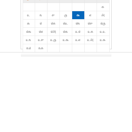
௧
௨
௩
௪
௫
௬
௭
௮
௯
௰
௰௧
௰௨
௰௩
௰௪
௰௫
௰௬
௰௭
௰௮
௰௯
௨௰
௨௧
௨௨
௨௩
௨௪
௨௫
௨௬
௨௭
௨௮
௨௯
௩௰
௩௧