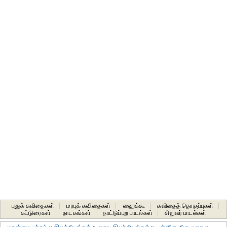
புதுக் கவிதைகள்
|
மரபுக் கவிதைகள்
|
ஹைக்கூ
|
கவிதைத் தொகுப்புகள்
|
கட்டுரைகள்
|
நாடகங்கள்
|
நாட்டுப்புற பாடல்கள்
|
சிறுவர் பாடல்கள்