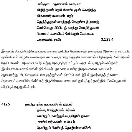
பாங்குடை மதனனைப் பொடியா
விழித்தவன் தேவி வேண்டமுன் கொடுத்த
விமலனார் கமலமார் பாதர்
தெழித்துமுன் னரற்றுஞ் செழுங்கடற் றரளஞ்
செம்பொனு மிப்பியுஞ் சுமந்து கொழித்துவன்
றிரைகள் கரையிடச் சேர்க்குங் கோணமா
மலையமர்ந் தாரே
3.123.4
இறைவர் பெருக்கெடுத்து வந்த கங்கை நதியின் வேகத்தைக் குறைத்து அதனைச் சடையில்
தாங்கியவர். அழகிய மன்மதன் சாம்பலாகுமாறு நெற்றிக்கண்ணால் விழித்தவர். பின் அவன்
தேவி வேண்ட அவனை உயிர்ப்பித்து அவளுக்கு மட்டும் தெரியும்படிஅருள்செய்தவர்.
இயல்பாகவே பாசங்களின் நீங்கியவர். தாமரை போன்ற திருவடிகளை உடையவர்.
ஆரவாரத்துடன், செழுமையான முத்துக்கள், செம்பொன், இப்பி இவற்றைத் திரளாக
அலைகள் கரையிலே சேர்க்கத் திருக்கோணமலை என்னும் திருத்தலத்தில் சிவபெருமான்
வீற்றிருந்தருளுகின்றார்.
4125
தாயினு நல்ல தலைவரென் றடியார்
தம்மடி போற்றிசைப் பார்கள்
வாயினும் மனத்தும் மருவிநின் றகலா
மாண்பினர் காண்பல வேடர்
நோயிலும் பிணியுந் தொழிலர்பா னீக்கி