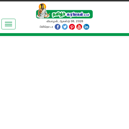
இலக்கியங்கள்
வியாழன், ஆகஸ்டு 06, 2026
பின்தொடர
தமிழ் உலகம்
அறிவியல்
பொதுஅறிவு
ஆன்மிகம்
ஜோதிடம்
மருத்துவம்
பெண்கள் பகுதி
நகைச்சுவை
கலையுலகம்