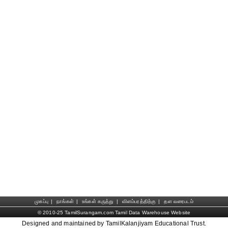
முகப்பு
|
நாங்கள்
|
உங்கள் கருத்து
|
விளம்பரத்திற்கு
|
தள வரைபடம்
© 2010-25 TamilSurangam.com Tamil Data Warehouse Website
Designed and maintained by TamilKalanjiyam Educational Trust.