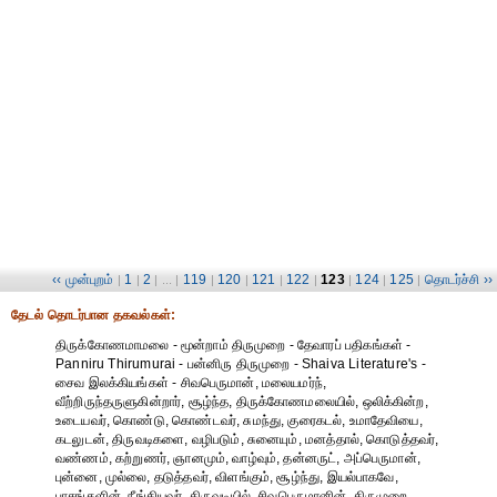
‹‹ முன்புறம்
1
2
119
120
121
122
123
124
125
தொடர்ச்சி ››
|
|
| ... |
|
|
|
|
|
|
|
தேட‌ல் தொட‌ர்பான தகவ‌ல்க‌ள்:
திருக்கோணமாமலை - மூன்றாம் திருமுறை - தேவாரப் பதிகங்கள் -
Panniru Thirumurai - பன்னிரு திருமுறை - Shaiva Literature's -
சைவ இலக்கியங்கள் - சிவபெருமான், மலையமர்ந்,
வீற்றிருந்தருளுகின்றார், சூழ்ந்த, திருக்கோணமலையில், ஒலிக்கின்ற,
உடையவர், கொண்டு, கொண்டவர், சுமந்து, குரைகடல், உமாதேவியை,
கடலுடன், திருவடிகளை, வழிபடும், சுனையும், மனத்தால், கொடுத்தவர்,
வண்ணம், கற்றுணர், ஞானமும், வாழ்வும், தன்னருட், அப்பெருமான்,
புன்னை, முல்லை, தடுத்தவர், விளங்கும், சூழ்ந்து, இயல்பாகவே,
பாசங்களின், நீங்கியவர், திருவடியில், சிவபெருமானின், திருமுறை,