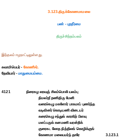
3.123.திருக்கோணமாமலை
பண் - புறநீர்மை
திருச்சிற்றம்பலம்
இத்தலம் ஈழநாட்டிலுள்ளது.
சுவாமிபெயர் -
கோணீசர்.
தேவியார் -
மாதுமையம்மை.
4121
நிரைகழ லரவஞ் சிலம்பொலி யலம்பு
நிமலர்நீ றணிதிரு மேனி
வரைகெழு மகளோர் பாகமாப் புணர்ந்த
வடிவினர் கொடியணி விடையர்
கரைகெழு சந்துங் காரகிற் பிளவு
மளப்பருங் கனமணி வரன்றிக்
குரைகட லோத நித்திலங் கொழிக்குங்
கோணமா மலையமர்ந் தாரே
3.123.1