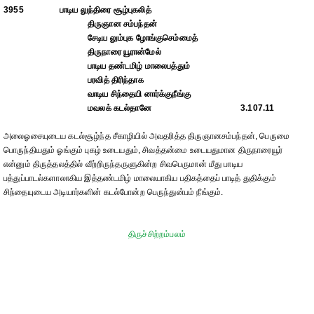
3955
பாடிய லுந்திரை சூழ்புகலித்
திருஞான சம்பந்தன்
சேடிய லும்புக ழோங்குசெம்மைத்
திருநாரை யூரான்மேல்
பாடிய தண்டமிழ் மாலைபத்தும்
பரவித் திரிந்தாக
வாடிய சிந்தையி னார்க்குநீங்கு
மவலக் கடல்தானே
3.107.11
அலைஓசையுடைய கடல்சூழ்ந்த சீகாழியில் அவதரித்த திருஞானசம்பந்தன், பெருமை
பொருந்தியதும் ஓங்கும் புகழ் உடையதும், சிவத்தன்மை உடையதுமான திருநாரையூர்
என்னும் திருத்தலத்தில் வீற்றிருந்தருளுகின்ற சிவபெருமான் மீது பாடிய
பத்துப்பாடல்களாலாகிய இத்தண்டமிழ் மாலையாகிய பதிகத்தைப் பாடித் துதிக்கும்
சிந்தையுடைய அடியார்களின் கடல்போன்ற பெருந்துன்பம் நீங்கும்.
திருச்சிற்றம்பலம்