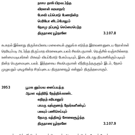
நாசம தாகி யிறவடர்த்த
விரலான் கரவாதார்
பேசவி யப்பொடு பேணநின்ற
பெரியோ னிடம்போலும்
தேசமு றப்புகழ் செம்மைபெற்ற
திருநாரை யூர்தானே
3.107.8
கூசுதல் இல்லாது திருக்கயிலாய மலையைக் குலுங்க எடுத்த இராவணனுடைய தோள்கள்
நெரியும்படி அடர்த்த திருப்பாத விரலையுடையவர் சிவபெருமான். நெஞ்சில் வஞ்சமில்லாத
உண்மையடியார்கள் மிகவும் வியப்போடு பேசும்படியும், இடைவிடாது தியானிக்கும்படியும்
நின்ற பெருமையுடையவர். இத்தகைய சிவபெருமான் வீற்றிருந்தருளும் இடம், தேசம்
முழுவதும் புகழுகின்ற சிறப்புடைய திருநாரையூர் என்னும் திருத்தலமாகும்.
3953
பூமக னும்மவ னைப்பயந்த
ஆமள வுந்திரிந் தேத்திக்காண்ட
லறிதற் கரியானூர்
பாமரு வுங்குணத் தோர்களீண்டிப்
பலவும் பணிசெய்யும்
தேமரு வுந்திகழ் சோலைசூழ்ந்த
திருநாரை யூர்தானே
3.107.9