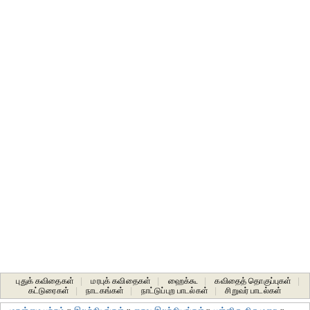
புதுக் கவிதைகள்
|
மரபுக் கவிதைகள்
|
ஹைக்கூ
|
கவிதைத் தொகுப்புகள்
|
கட்டுரைகள்
|
நாடகங்கள்
|
நாட்டுப்புற பாடல்கள்
|
சிறுவர் பாடல்கள்