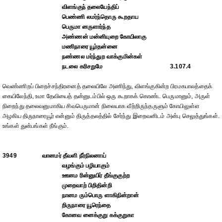
விளங்குந் தலையேந்திப்
பெண்ணி லமர்ந்தொரு கூறதாய
பெருமா னருளார்ந்த
அண்ணன் மன்னியுறை கோயிலாகு
மணிநாரை யூர்தன்னை
நண்ணல மர்ந்துற வாக்குமின்கள்
நடலை கரிசறுமே
3.107.4
வெண்ணிறப் பிறைச்சந்திரனைத் தலையிலே அணிந்து, விளங்குகின்ற பிரமகபாலத்தைக்
கையிலேந்தி, உமா தேவியைத் தன்னுடம்பில் ஒரு கூறாகக் கொண்ட பெருமானும், அருள்
நிறைந்து தலைவனுமாகிய சிவபெருமான் நிலையாக வீற்றிருந்தருளும் கோயிலுள்ள
அழகிய திருநாரையூர் என்னும் திருத்தலத்தில் சேர்ந்து இறைவனிடம் அன்பு செலுத்துங்கள்.
உங்கள் துன்பங்கள் நீங்கும்.
3949
வானமர் தீவளி நீர்நிலனாய்
வழங்கும் பழியாகும்
ஊனம ரின்னுயிர் தீங்குகுற்ற
முறைவாற் பிறிதின்றி
நானம ரும்பொரு ளாகிநின்றான்
றிருநாரை யூரெந்தை
கோனவ னைக்குறு கக்குறுகா