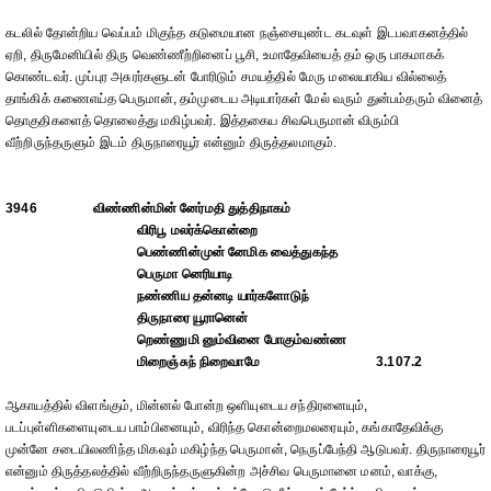
கடலில் தோன்றிய வெப்பம் மிகுந்த கடுமையான நஞ்சையுண்ட கடவுள் இடபவாகனத்தில்
ஏறி, திருமேனியில் திரு வெண்ணீற்றினைப் பூசி, உமாதேவியைத் தம் ஒரு பாகமாகக்
கொண்டவர். முப்புர அசுரர்களுடன் போரிடும் சமயத்தில் மேரு மலையாகிய வில்லைத்
தாங்கிக் கணைஎய்த பெருமான், தம்முடைய அடியார்கள் மேல் வரும் துன்பம்தரும் வினைத்
தொகுதிகளைத் தொலைத்து மகிழ்பவர். இத்தகைய சிவபெருமான் விரும்பி
வீற்றிருந்தருளும் இடம் திருநாரையூர் என்னும் திருத்தலமாகும்.
3946
விண்ணின்மின் னேர்மதி துத்திநாகம்
விரிபூ மலர்க்கொன்றை
பெண்ணின்முன் னேமிக வைத்துகந்த
பெருமா னெரியாடி
நண்ணிய தன்னடி யார்களோடுந்
திருநாரை யூரானென்
றெண்ணுமி னும்வினை போகும்வண்ண
மிறைஞ்சுந் நிறைவாமே
3.107.2
ஆகாயத்தில் விளங்கும், மின்னல் போன்ற ஒளியுடைய சந்திரனையும்,
படப்புள்ளிகளையுடைய பாம்பினையும், விரிந்த கொன்றைமலரையும், கங்காதேவிக்கு
முன்னே சடையிலணிந்த மிகவும் மகிழ்ந்த பெருமான், நெருப்பேந்தி ஆடுபவர். திருநாரையூர்
என்னும் திருத்தலத்தில் வீற்றிருந்தருளுகின்ற அச்சிவ பெருமானை மனம், வாக்கு,