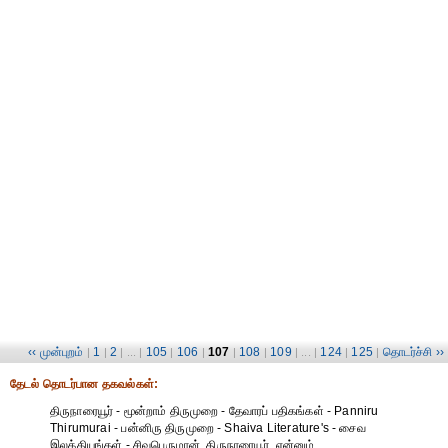
‹‹ முன்புறம்
1
2
105
106
107
108
109
124
125
தொடர்ச்சி ››
|
|
| ... |
|
|
|
|
| ... |
|
|
தேட‌ல் தொட‌ர்பான தகவ‌ல்க‌ள்:
திருநாரையூர் - மூன்றாம் திருமுறை - தேவாரப் பதிகங்கள் - Panniru
Thirumurai - பன்னிரு திருமுறை - Shaiva Literature's - சைவ
இலக்கியங்கள் - சிவபெருமான், திருநாரையூர், என்னும்,