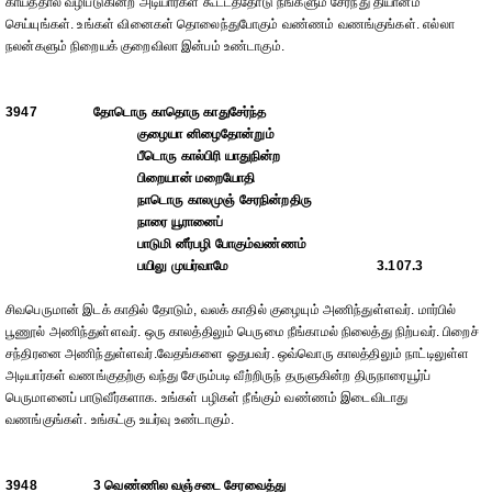
காயத்தால் வழிபடுகின்ற அடியார்கள் கூட்டத்தோடு நீங்களும் சேர்ந்து தியானம்
செய்யுங்கள். உங்கள் வினைகள் தொலைந்துபோகும் வண்ணம் வணங்குங்கள். எல்லா
நலன்களும் நிறையக் குறைவிலா இன்பம் உண்டாகும்.
3947
தோடொரு காதொரு காதுசேர்ந்த
குழையா னிழைதோன்றும்
பீடொரு கால்பிரி யாதுநின்ற
பிறையான் மறையோதி
நாடொரு காலமுஞ் சேரநின்றதிரு
நாரை யூரானைப்
பாடுமி னீர்பழி போகும்வண்ணம்
பயிலு முயர்வாமே
3.107.3
சிவபெருமான் இடக் காதில் தோடும், வலக் காதில் குழையும் அணிந்துள்ளவர். மார்பில்
பூணூல் அணிந்துள்ளவர். ஒரு காலத்திலும் பெருமை நீங்காமல் நிலைத்து நிற்பவர். பிறைச்
சந்திரனை அணிந்துள்ளவர்.வேதங்களை ஓதுபவர். ஒவ்வொரு காலத்திலும் நாட்டிலுள்ள
அடியார்கள் வணங்குதற்கு வந்து சேரும்படி வீற்றிருந் தருளுகின்ற திருநாரையூர்ப்
பெருமானைப் பாடுவீர்களாக. உங்கள் பழிகள் நீங்கும் வண்ணம் இடைவிடாது
வணங்குங்கள். உங்கட்கு உயர்வு உண்டாகும்.
3948
3 வெண்ணில வஞ்சடை சேரவைத்து