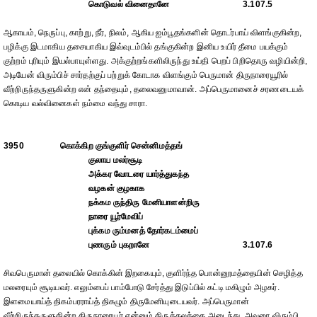
கொடுவல் வினைதானே
3.107.5
ஆகாயம், நெருப்பு, காற்று, நீர், நிலம், ஆகிய ஐம்பூதங்களின் தொடர்பாய் விளங்குகின்ற,
பழிக்கு இடமாகிய தசையாகிய இவ்வுடம்பில் தங்குகின்ற இனிய உயிர் தீமை பயக்கும்
குற்றம் புரியும் இயல்பாயுள்ளது. அக்குற்றங்களிலிருந்து உய்தி பெறப் பிறிதொரு வழியின்றி,
அடியேன் விரும்பிச் சார்தற்குப் பற்றுக் கோடாக விளங்கும் பெருமான் திருநாரையூரில்
வீற்றிருந்தருளுகின்ற என் தந்தையும், தலைவனுமாவான். அப்பெருமானைச் சரணடையக்
கொடிய வல்வினைகள் நம்மை வந்து சாரா.
3950
கொக்கிற குங்குளிர் சென்னிமத்தங்
குலாய மலர்சூடி
அக்கர வோடரை யார்த்துகந்த
வழகன் குழகாக
நக்கம ருந்திரு மேனியாளன்றிரு
நாரை யூர்மேவிப்
புக்கம ரும்மனத் தோர்கடம்மைப்
புணரும் புகறானே
3.107.6
சிவபெருமான் தலையில் கொக்கின் இறகையும், குளிர்ந்த பொன்னூமத்தையின் செழித்த
மலரையும் சூடியவர். எலும்பைப் பாம்போடு சேர்த்து இடுப்பில் கட்டி மகிழும் அழகர்.
இளமையாய்த் திகம்பரராய்த் திகழும் திருமேனியுடையவர். அப்பெருமான்
வீற்றிருந்தருளுகின்ற திருநாரையூர் என்னும் திருத்தலத்தை அடைந்து, அவரை விரும்பி