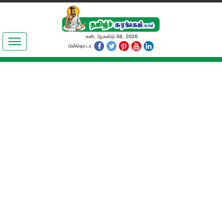
இலக்கியங்கள்
சனி, ஆகஸ்டு 08, 2026
பின்தொடர
தமிழ் உலகம்
அறிவியல்
பொதுஅறிவு
ஆன்மிகம்
ஜோதிடம்
மருத்துவம்
பெண்கள் பகுதி
நகைச்சுவை
கலையுலகம்