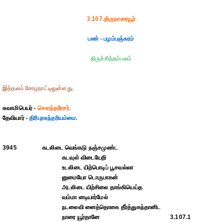
3.107.திருநாரையூர்
பண் - பழம்பஞ்சுரம்
திருச்சிற்றம்பலம்
இத்தலம் சோழநாட்டிலுள்ளது.
சுவாமிபெயர் -
சௌந்தரேசர்.
தேவியார் -
திரிபுரசுந்தரியம்மை.
3945
கடலிடை வெங்கடு நஞ்சமுண்ட
கடவுள் விடையேறி
உடலிடை யிற்பொடிப் பூசவல்லா
னுமையோ டொருபாகன்
அடலிடை யிற்சிலை தாங்கியெய்த
வம்மா னடியார்மேல்
நடலைவி னைத்தொகை தீர்த்துகந்தானிட
நாரை யூர்தானே
3.107.1