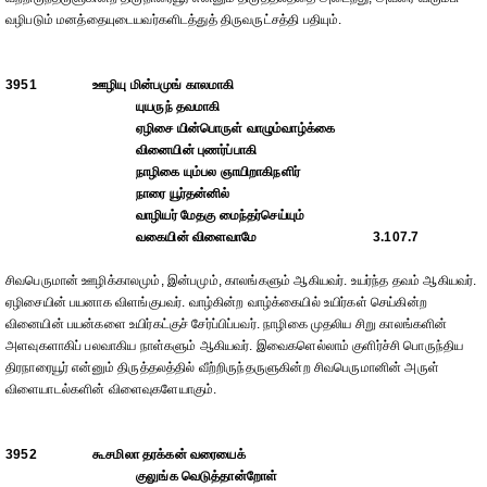
வழிபடும் மனத்தையுடையவர்களிடத்துத் திருவருட்சத்தி பதியும்.
3951
ஊழியு மின்பமுங் காலமாகி
யுயருந் தவமாகி
ஏழிசை யின்பொருள் வாழும்வாழ்க்கை
வினையின் புணர்ப்பாகி
நாழிகை யும்பல ஞாயிறாகிநளிர்
நாரை யூர்தன்னில்
வாழியர் மேதகு மைந்தர்செய்யும்
வகையின் விளைவாமே
3.107.7
சிவபெருமான் ஊழிக்காலமும், இன்பமும், காலங்களும் ஆகியவர். உயர்ந்த தவம் ஆகியவர்.
ஏழிசையின் பயனாக விளங்குபவர். வாழ்கின்ற வாழ்க்கையில் உயிர்கள் செய்கின்ற
வினையின் பயன்களை உயிர்கட்குச் சேர்ப்பிப்பவர். நாழிகை முதலிய சிறு காலங்களின்
அளவுகளாகிப் பலவாகிய நாள்களும் ஆகியவர். இவைகளெல்லாம் குளிர்ச்சி பொருந்திய
திரநாரையூர் என்னும் திருத்தலத்தில் வீற்றிருந்தருளுகின்ற சிவபெருமானின் அருள்
விளையாடல்களின் விளைவுகளேயாகும்.
3952
கூசமிலா தரக்கன் வரையைக்
குலுங்க வெடுத்தான்றோள்