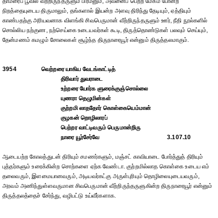
தாமரைப் பூவில் வீற்றிருந்தருளும் பிரமனும், அவனைப் பெற்ற மேகம் போன்ற
நிறத்தையுடைய திருமாலும், தங்களால் இயன்ற அளவு திரிந்து தேடியும், ஏத்தியும்
காண்பதற்கு அரியவனாக விளங்கி சிவபெருமான் வீற்றிருந்தருளும் ஊர், நீதி நூல்களில்
சொல்லிய நற்குண, நற்செய்கை உடையவர்கள் கூடி, திருத்தொண்டுகள் பலவும் செய்யும்,
தேன்மணம் கமழும் சோலைகள் சூழ்ந்த திருநாரையூர் என்னும் திருத்தலமாகும்.
3954
வெற்றரை யாகிய வேடங்காட்டித்
திரிவார் துவராடை
உற்றரை யோர்க ளுரைக்குஞ்சொல்லை
யுணரா தெழுமின்கள்
குற்றமி லாததோர் கொள்கையெம்மான்
குழகன் றொழிலாரப்
பெற்றர வாட்டிவரும் பெருமான்றிரு
நாரை யூர்சேர்வே
3.107.10
ஆடையற்ற கோலத்துடன் திரியும் சமணர்களும், மஞ்சட் காவியாடை போர்த்துத் திரியும்
புத்தர்களும் உரைக்கின்ற சொற்களை ஏற்க வேண்டா. குற்றமில்லாத கொள்கை உடைய எம்
தலைவரும், இளமையானவரும், அடியவர்கட்கு அருள்புரியும் தொழிலையுடையவரும்,
அரவம் அணிந்துள்ளவருமான சிவபெருமான் வீற்றிருந்தருளுகின்ற திருநாரையூர் என்னும்
திருத்தலத்தைச் சேர்ந்து, வழிபட்டு உய்வீர்களாக.