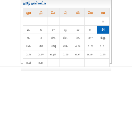
தமிழ் நாள்காட்டி
ஞா
தி்
செ
அ
வி
வெ
கா
௧
௨
௩
௪
௫
௬
௭
௮
௯
௰
௰௧
௰௨
௰௩
௰௪
௰௫
௰௬
௰௭
௰௮
௰௯
௨௰
௨௧
௨௨
௨௩
௨௪
௨௫
௨௬
௨௭
௨௮
௨௯
௩௰
௩௧