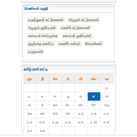
பெண்கள் பகுதி
மருத்துவக் கட்டுரைகள்
அழகுக் கட்டுரைகள்
அழகுக் குறிப்புகள்
மகளிர் கட்டுரைகள்
சமையல் செய்முறை
சமையல் குறிப்புகள்
குழந்தை வளர்ப்பு
மகளிர் மன்றம்
கோலங்கள்
மருதாணி
தமிழ் நாள்காட்டி
ஞா
தி்
செ
அ
வி
வெ
கா
௧
௨
௩
௪
௫
௬
௭
௮
௯
௰
௰௧
௰௨
௰௩
௰௪
௰௫
௰௬
௰௭
௰௮
௰௯
௨௰
௨௧
௨௨
௨௩
௨௪
௨௫
௨௬
௨௭
௨௮
௨௯
௩௰
௩௧