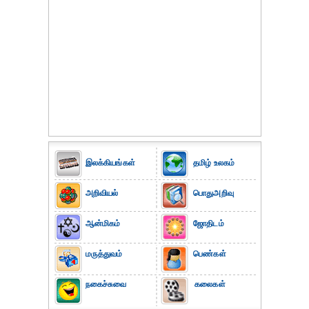
இலக்கியங்கள்
தமிழ் உலகம்
அறிவியல்
பொதுஅறிவு
ஆன்மிகம்
ஜோதிடம்
மருத்துவம்
பெண்கள்
நகைச்சுவை
கலைகள்