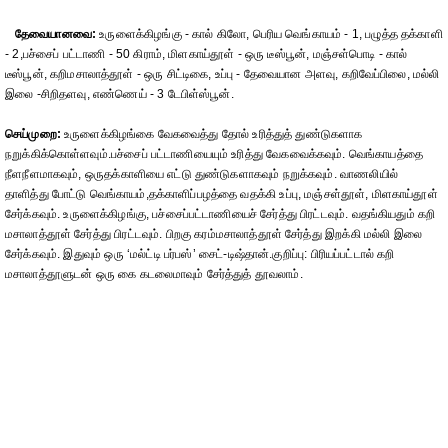
தேவையானவை:
உருளைக்கிழங்கு - கால் கிலோ, பெரிய வெங்காயம் - 1, பழுத்த தக்காளி
- 2,பச்சைப் பட்டாணி - 50 கிராம், மிளகாய்தூள் - ஒரு டீஸ்பூன், மஞ்சள்பொடி - கால்
டீஸ்பூன், கறிமசாலாத்தூள் - ஒரு சிட்டிகை, உப்பு - தேவையான அளவு, கறிவேப்பிலை, மல்லி
இலை -சிறிதளவு, எண்ணெய் - 3 டேபிள்ஸ்பூன்.
செய்முறை:
உருளைக்கிழங்கை வேகவைத்து தோல் உரித்துத் துண்டுகளாக
நறுக்கிக்கொள்ளவும்.பச்சைப் பட்டாணியையும் உரித்து வேகவைக்கவும். வெங்காயத்தை
நீளநீளமாகவும், ஒருதக்காளியை எட்டு துண்டுகளாகவும் நறுக்கவும். வாணலியில்
தாளித்து போட்டு வெங்காயம்,தக்காளிப்பழத்தை வதக்கி உப்பு, மஞ்சள்தூள், மிளகாய்தூள்
சேர்க்கவும். உருளைக்கிழங்கு, பச்சைப்பட்டாணியைச் சேர்த்து பிரட்டவும். வதங்கியதும் கறி
மசாலாத்தூள் சேர்த்து பிரட்டவும். பிறகு கரம்மசாலாத்தூள் சேர்த்து இறக்கி மல்லி இலை
சேர்க்கவும். இதுவும் ஒரு ‘மல்ட்டி பர்பஸ்’ சைட்-டிஷ்தான்.குறிப்பு: பிரியப்பட்டால் கறி
மசாலாத்தூளுடன் ஒரு கை கடலைமாவும் சேர்த்துத் தூவலாம்.