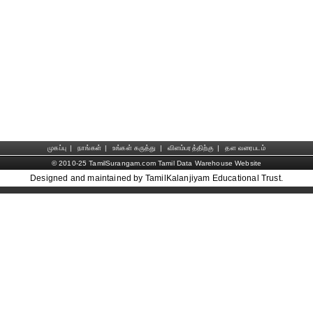
முகப்பு
|
நாங்கள்
|
உங்கள் கருத்து
|
விளம்பரத்திற்கு
|
தள வரைபடம்
© 2010-25 TamilSurangam.com Tamil Data Warehouse Website
Designed and maintained by TamilKalanjiyam Educational Trust.