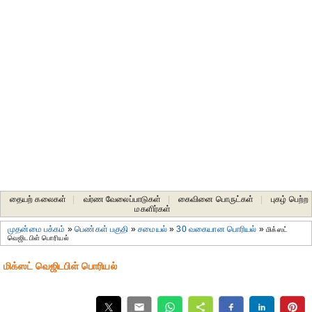
தையற் கலைகள்
|
வர்ண வேலைப்பாடுகள்
|
கைவினை பொருட்கள்
|
புகழ் பெற்ற
மகளிர்கள்
முதன்மை பக்கம்
»
பெண்கள் பகுதி
»
சமையல்
»
30 வகையான பொரியல்
»
மிக்ஸட்
வெஜிடபிள் பொரியல்
மிக்ஸட் வெஜிடபிள் பொரியல்