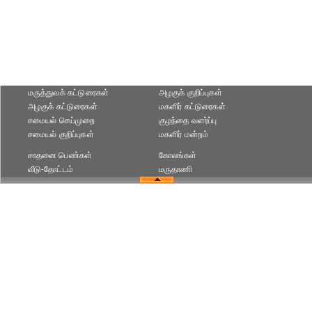
மருத்துவக் கட்டுரைகள்
அழகுக் குறிப்புகள்
அழகுக் கட்டுரைகள்
மகளிர் கட்டுரைகள்
சமையல் செய்முறை
குழந்தை வளர்ப்பு
சமையல் குறிப்புகள்
மகளிர் மன்றம்
சாதனை பெண்கள்
கோலங்கள்
வீடு-தோட்டம்
மருதாணி