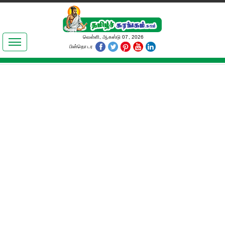
இலக்கியங்கள்
வெள்ளி, ஆகஸ்டு 07, 2026
பின்தொடர
தமிழ் உலகம்
அறிவியல்
பொதுஅறிவு
ஆன்மிகம்
ஜோதிடம்
மருத்துவம்
பெண்கள் பகுதி
நகைச்சுவை
கலையுலகம்