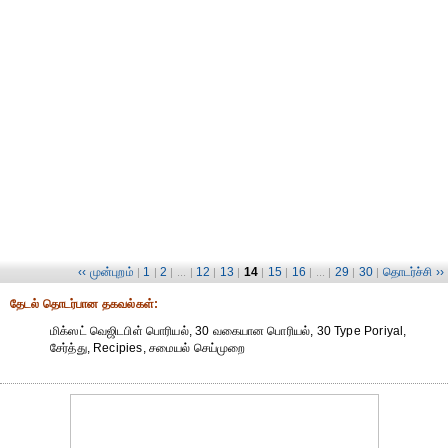
‹‹ முன்புறம்
1
2
12
13
14
15
16
29
30
தொடர்ச்சி ››
|
|
| ... |
|
|
|
|
| ... |
|
|
தேட‌ல் தொட‌ர்பான தகவ‌ல்க‌ள்:
மிக்ஸட் வெஜிடபிள் பொரியல், 30 வகையான பொரியல், 30 Type Poriyal,
சேர்த்து, Recipies, சமையல் செய்முறை