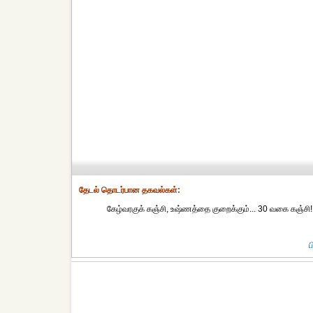
தேட‌ல் தொட‌ர்பான தகவ‌ல்க‌ள்:
கேழ்வரகுக் கஞ்சி, உஷ்ணத்தை குறைக்கும்... 30 வகை கஞ்சி
ப