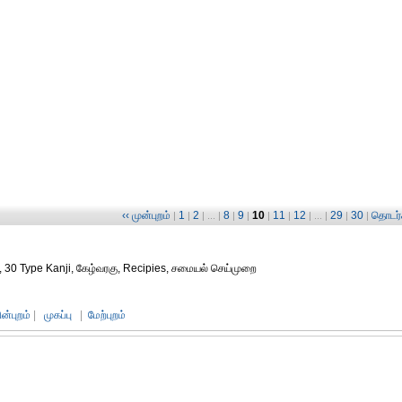
‹‹ முன்புறம்
1
2
8
9
10
11
12
29
30
தொடர்ச
|
|
| ... |
|
|
|
|
| ... |
|
|
!, 30 Type Kanji, கேழ்வரகு, Recipies, சமையல் செய்முறை
ின்புறம்
|
முகப்பு
|
மேற்புறம்