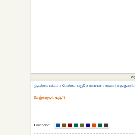
தை
முதன்மை பக்கம்
»
பெண்கள் பகுதி
»
சமையல்
»
உஷ்ணத்தை குறைக்கு
கேழ்வரகுக் கஞ்சி
Font color: