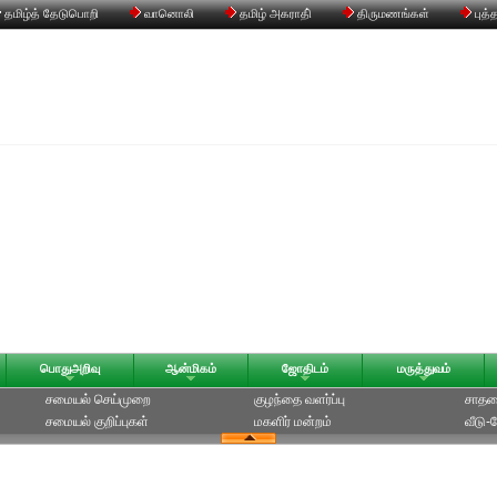
தமிழ்த் தேடுபொறி
வானொலி
தமிழ் அகராதி்
திருமணங்கள்
புத்
பொதுஅறிவு
ஆன்மிகம்
ஜோதிடம்
மருத்துவம்
சமையல் செய்முறை
குழந்தை வளர்ப்பு
சாதன
சமையல் குறிப்புகள்
மகளிர் மன்றம்
வீடு-