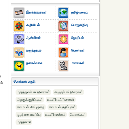
இலக்கியங்கள்
தமிழ் உலகம்
அறிவியல்
பொதுஅறிவு
ஆன்மிகம்
ஜோதிடம்
மருத்துவம்
பெண்கள்
நகைச்சுவை
கலைகள்
்,
பெண்கள் பகுதி
ய்
மருத்துவக் கட்டுரைகள்
அழகுக் கட்டுரைகள்
அழகுக் குறிப்புகள்
மகளிர் கட்டுரைகள்
சமையல் செய்முறை
சமையல் குறிப்புகள்
குழந்தை வளர்ப்பு
மகளிர் மன்றம்
கோலங்கள்
மருதாணி