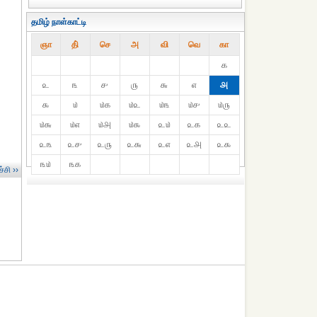
தமிழ் நாள்காட்டி
ஞா
தி்
செ
அ
வி
வெ
கா
௧
௨
௩
௪
௫
௬
௭
௮
௯
௰
௰௧
௰௨
௰௩
௰௪
௰௫
௰௬
௰௭
௰௮
௰௯
௨௰
௨௧
௨௨
௨௩
௨௪
௨௫
௨௬
௨௭
௨௮
௨௯
௩௰
௩௧
்சி ››