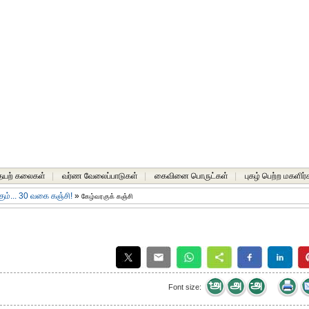
யற் கலைகள்
|
வர்ண வேலைப்பாடுகள்
|
கைவினை பொருட்கள்
|
புகழ் பெற்ற மகளிர்
ம்... 30 வகை கஞ்சி!
»
கேழ்வரகுக் கஞ்சி
Font size: