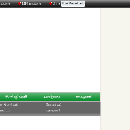
Font Download
தகங்கள்
MP3 பாடல்கள்
மின்னஞ்சல்
திரட்டி
உரையாடல்
பெண்கள் பகுதி
நகைச்சுவை
கலையுலகம்
ை பெண்கள்
கோலங்கள்
தோட்டம்
மருதாணி