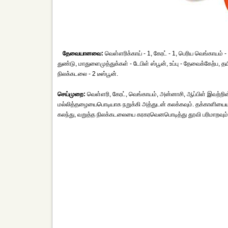
தேவையானவை:
வெள்ளரிக்காய் - 1, கேரட் - 1, பெரிய வெங்காயம் - 
துண்டு, மாதுளைமுத்துக்கள் - டேபிள் ஸ்பூன், உப்பு - தேவைக்கேற்ப, தய
நிலக்கடலை - 2 டீஸ்பூன்.
செய்முறை:
வெள்ளரி, கேரட், வெங்காயம், அன்னாசி, ஆப்பிள் இவற்றின் 
மல்லித்தழையைபொடியாக நறுக்கி அத்துடன் கலக்கவும். தக்காளியையும் 
கலந்து, வறுத்த நிலக்கடலையை கரகரவெனபொடித்து தூவி பரிமாறவும்