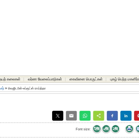
யற் கலைகள்
|
வர்ண வேலைப்பாடுகள்
|
கைவினை பொருட்கள்
|
புகழ் பெற்ற மகளிர்
ிஷ்
»
வெஜிடபிள்-ஃப்ரூட்ஸ் ராய்த்தா
Font size: