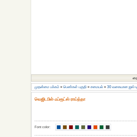
தை
முதன்மை பக்கம்
»
பெண்கள் பகுதி
»
சமையல்
»
30 வகையான ஐஸ்-ட
வெஜிடபிள்-ஃப்ரூட்ஸ் ராய்த்தா
Font color: