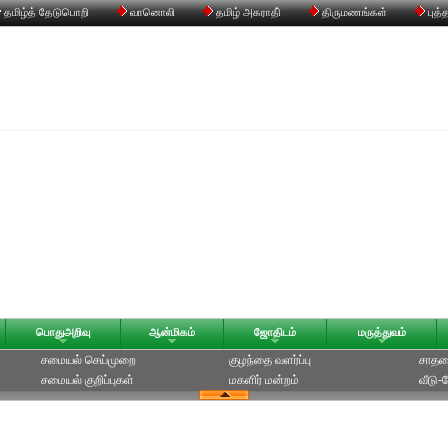
தமிழ்த் தேடுபொறி
வானொலி
தமிழ் அகராதி்
திருமணங்கள்
புத்
பொதுஅறிவு
ஆன்மிகம்
ஜோதிடம்
மருத்துவம்
சமையல் செய்முறை
குழந்தை வளர்ப்பு
சாதன
சமையல் குறிப்புகள்
மகளிர் மன்றம்
வீடு-