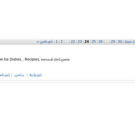
‹‹ முன்புறம்
1
2
22
23
24
25
26
29
30
தொடர்ச
|
|
| ... |
|
|
|
|
| ... |
|
|
ype Ice Dishes, , Recipies, சமையல் செய்முறை
ின்புறம்
|
முகப்பு
|
மேற்புறம்