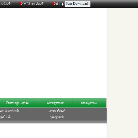
Font Download
தகங்கள்
MP3 பாடல்கள்
மின்னஞ்சல்
திரட்டி
உரையாடல்
பெண்கள் பகுதி
நகைச்சுவை
கலையுலகம்
ை பெண்கள்
கோலங்கள்
தோட்டம்
மருதாணி