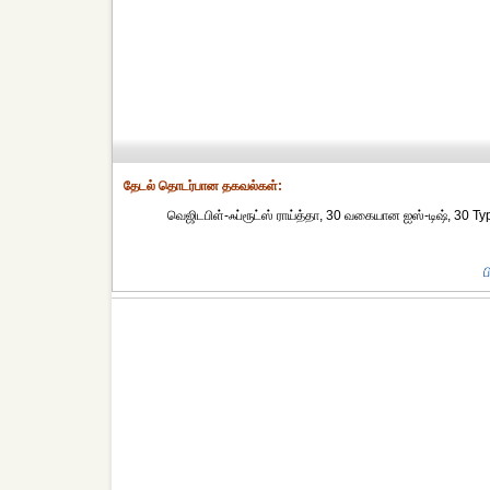
தேட‌ல் தொட‌ர்பான தகவ‌ல்க‌ள்:
வெஜிடபிள்-ஃப்ரூட்ஸ் ராய்த்தா, 30 வகையான ஐஸ்-டிஷ், 30 T
ப