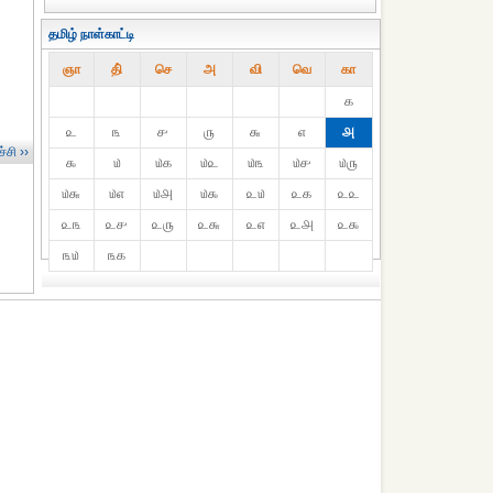
தமிழ் நாள்காட்டி
ஞா
தி்
செ
அ
வி
வெ
கா
௧
௨
௩
௪
௫
௬
௭
௮
்சி ››
௯
௰
௰௧
௰௨
௰௩
௰௪
௰௫
௰௬
௰௭
௰௮
௰௯
௨௰
௨௧
௨௨
௨௩
௨௪
௨௫
௨௬
௨௭
௨௮
௨௯
௩௰
௩௧