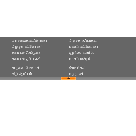
மருத்துவக் கட்டுரைகள்
அழகுக் குறிப்புகள்
அழகுக் கட்டுரைகள்
மகளிர் கட்டுரைகள்
சமையல் செய்முறை
குழந்தை வளர்ப்பு
சமையல் குறிப்புகள்
மகளிர் மன்றம்
சாதனை பெண்கள்
கோலங்கள்
வீடு-தோட்டம்
மருதாணி