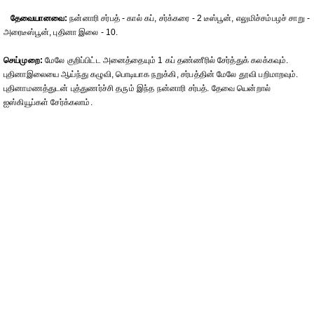
தேவையானவை:
நன்னாரி சர்பத் - கால் கப், சர்க்கரை - 2 டீஸ்பூன், எலுமிச்சம்பழச் சாறு -
அரைடீஸ்பூன், புதினா இலை - 10.
செய்முறை:
மேலே குறிப்பிட்ட அனைத்தையும் 1 கப் தண்ணீரில் சேர்த்துக் கலக்கவும்.
புதினாஇலையை ஆய்ந்து கழுவி, பொடியாக நறுக்கி, சர்பத்தின் மேலே தூவி பறிமாறவும்.
புதினாமணத்துடன் புத்துணர்ச்சி தரும் இந்த நன்னாரி சர்பத். தேவை யென்றால்
ஐஸ்கியூப்கள் சேர்க்கலாம்.