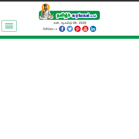
இலக்கியங்கள்
சனி, ஆகஸ்டு 08, 2026
பின்தொடர
தமிழ் உலகம்
அறிவியல்
பொதுஅறிவு
ஆன்மிகம்
ஜோதிடம்
மருத்துவம்
பெண்கள் பகுதி
நகைச்சுவை
கலையுலகம்