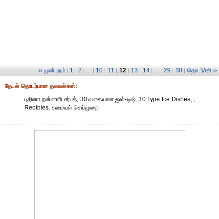
‹‹ முன்புறம்
1
2
10
11
12
13
14
29
30
தொடர்ச்சி ››
|
|
| ... |
|
|
|
|
| ... |
|
|
தேட‌ல் தொட‌ர்பான தகவ‌ல்க‌ள்:
புதினா நன்னாரி சர்பத், 30 வகையான ஐஸ்-டிஷ், 30 Type Ice Dishes, ,
Recipies, சமையல் செய்முறை