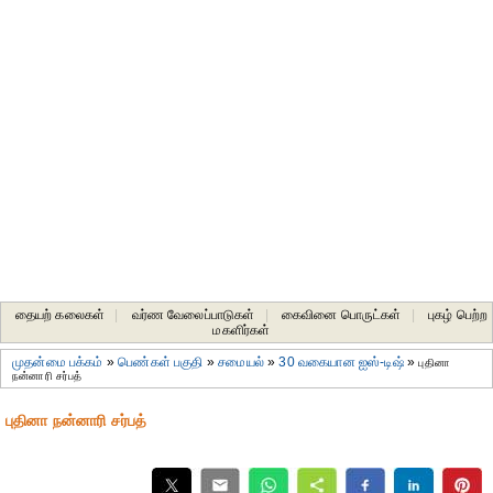
தையற் கலைகள்
|
வர்ண வேலைப்பாடுகள்
|
கைவினை பொருட்கள்
|
புகழ் பெற்ற
மகளிர்கள்
முதன்மை பக்கம்
»
பெண்கள் பகுதி
»
சமையல்
»
30 வகையான ஐஸ்-டிஷ்
»
புதினா
நன்னாரி சர்பத்
புதினா நன்னாரி சர்பத்