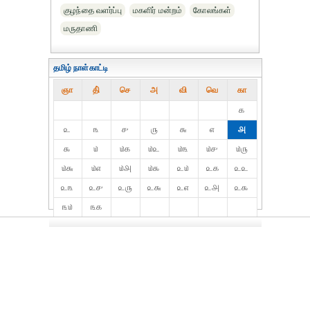
குழந்தை வளர்ப்பு
மகளிர் மன்றம்
கோலங்கள்
மருதாணி
தமிழ் நாள்காட்டி
ஞா
தி்
செ
அ
வி
வெ
கா
௧
௨
௩
௪
௫
௬
௭
௮
௯
௰
௰௧
௰௨
௰௩
௰௪
௰௫
௰௬
௰௭
௰௮
௰௯
௨௰
௨௧
௨௨
௨௩
௨௪
௨௫
௨௬
௨௭
௨௮
௨௯
௩௰
௩௧