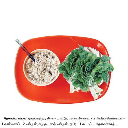
தேவையானவை:
ஏதாவது ஒரு கீரை - 1 கட்டு, பச்சை மிளகாய் - 2, பெரிய வெங்காயம் -
1,எண்ணெய் - 2 டீஸ்பூன், கடுகு - கால் டீஸ்பூன், தயிர் - 1 கப், உப்பு - தேவைக்கேற்ப,