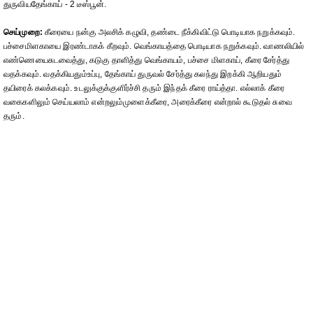
துருவியதேங்காய் - 2 டீஸ்பூன்.
செய்முறை:
கீரையை நன்கு அலசிக் கழுவி, தண்டை நீக்கிவிட்டு பொடியாக நறுக்கவும்.
பச்சைமிளகாயை இரண்டாகக் கீறவும். வெங்காயத்தை பொடியாக நறுக்கவும். வாணலியில்
எண்ணெயைசுடவைத்து, கடுகு தாளித்து வெங்காயம், பச்சை மிளகாய், கீரை சேர்த்து
வதக்கவும். வதக்கியதும்உப்பு, தேங்காய் துருவல் சேர்த்து கலந்து இறக்கி ஆறியதும்
தயிரைக் கலக்கவும். உடலுக்குக்குளிர்ச்சி தரும் இந்தக் கீரை ராய்த்தா. எல்லாக் கீரை
வகைகளிலும் செய்யலாம் என்றலும்முளைக்கீரை, அரைக்கீரை என்றால் கூடுதல் சுவை
தரும்.