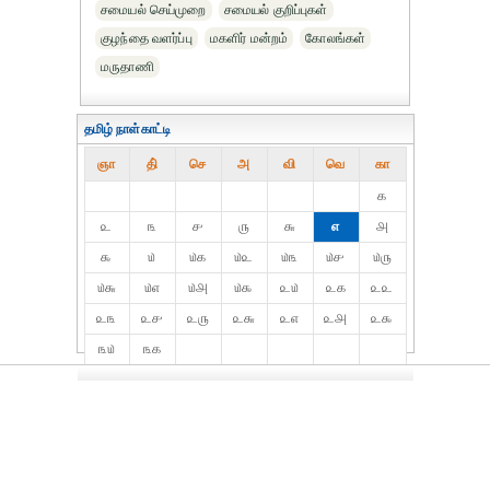
சமையல் செய்முறை
சமையல் குறிப்புகள்
குழந்தை வளர்ப்பு
மகளிர் மன்றம்
கோலங்கள்
மருதாணி
தமிழ் நாள்காட்டி
ஞா
தி்
செ
அ
வி
வெ
கா
௧
௨
௩
௪
௫
௬
௭
௮
௯
௰
௰௧
௰௨
௰௩
௰௪
௰௫
௰௬
௰௭
௰௮
௰௯
௨௰
௨௧
௨௨
௨௩
௨௪
௨௫
௨௬
௨௭
௨௮
௨௯
௩௰
௩௧