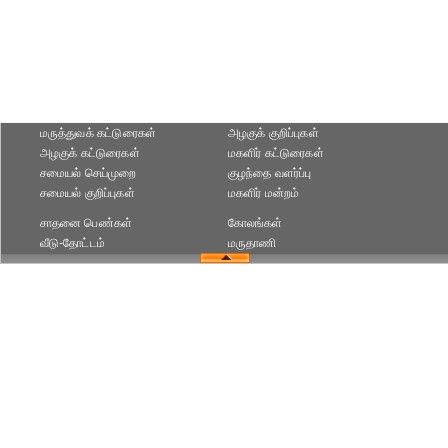
மருத்துவக் கட்டுரைகள்
அழகுக் குறிப்புகள்
அழகுக் கட்டுரைகள்
மகளிர் கட்டுரைகள்
சமையல் செய்முறை
குழந்தை வளர்ப்பு
சமையல் குறிப்புகள்
மகளிர் மன்றம்
சாதனை பெண்கள்
கோலங்கள்
வீடு-தோட்டம்
மருதாணி