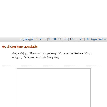
‹‹ முன்புறம்
1
2
9
10
11
12
13
29
30
தொடர்ச்சி ››
|
|
| ... |
|
|
|
|
| ... |
|
|
தேட‌ல் தொட‌ர்பான தகவ‌ல்க‌ள்:
கீரை ராய்த்தா, 30 வகையான ஐஸ்-டிஷ், 30 Type Ice Dishes, கீரை,
டீஸ்பூன், Recipies, சமையல் செய்முறை