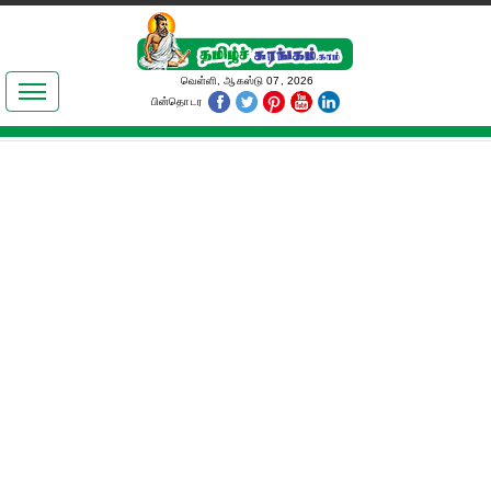
இலக்கியங்கள்
வெள்ளி, ஆகஸ்டு 07, 2026
பின்தொடர
தமிழ் உலகம்
அறிவியல்
பொதுஅறிவு
ஆன்மிகம்
ஜோதிடம்
மருத்துவம்
பெண்கள் பகுதி
நகைச்சுவை
கலையுலகம்