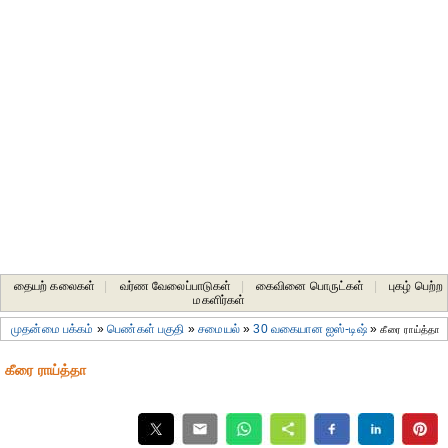
தையற் கலைகள்
|
வர்ண வேலைப்பாடுகள்
|
கைவினை பொருட்கள்
|
புகழ் பெற்ற
மகளிர்கள்
முதன்மை பக்கம்
»
பெண்கள் பகுதி
»
சமையல்
»
30 வகையான ஐஸ்-டிஷ்
»
கீரை ராய்த்தா
கீரை ராய்த்தா