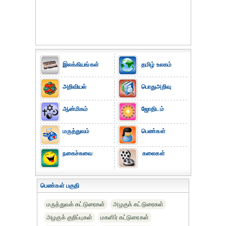
இலக்கியங்கள்
தமிழ் உலகம்
அறிவியல்
பொதுஅறிவு
ஆன்மிகம்
ஜோதிடம்
மருத்துவம்
பெண்கள்
நகைச்சுவை
கலைகள்
பெண்கள் பகுதி
மருத்துவக் கட்டுரைகள்
அழகுக் கட்டுரைகள்
அழகுக் குறிப்புகள்
மகளிர் கட்டுரைகள்