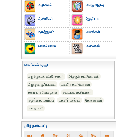
அறிவியல்
பொதுஅறிவு
ஆன்மிகம்
ஜோதிடம்
மருத்துவம்
பெண்கள்
நகைச்சுவை
கலைகள்
பெண்கள் பகுதி
மருத்துவக் கட்டுரைகள்
அழகுக் கட்டுரைகள்
அழகுக் குறிப்புகள்
மகளிர் கட்டுரைகள்
சமையல் செய்முறை
சமையல் குறிப்புகள்
குழந்தை வளர்ப்பு
மகளிர் மன்றம்
கோலங்கள்
மருதாணி
தமிழ் நாள்காட்டி
ஞா
தி்
செ
அ
வி
வெ
கா