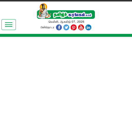
இலக்கியங்கள்
வெள்ளி, ஆகஸ்டு 07, 2026
பின்தொடர
தமிழ் உலகம்
அறிவியல்
பொதுஅறிவு
ஆன்மிகம்
ஜோதிடம்
மருத்துவம்
பெண்கள் பகுதி
நகைச்சுவை
கலையுலகம்