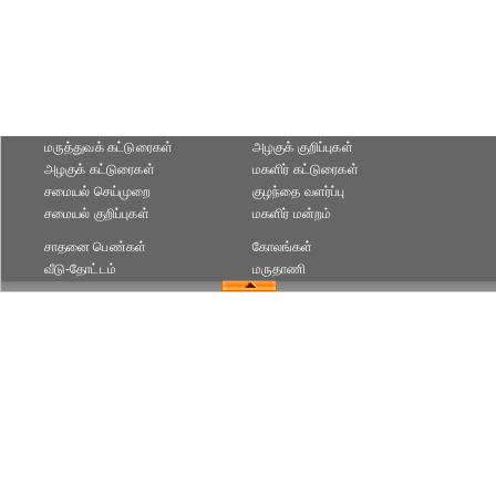
மருத்துவக் கட்டுரைகள்
அழகுக் குறிப்புகள்
அழகுக் கட்டுரைகள்
மகளிர் கட்டுரைகள்
சமையல் செய்முறை
குழந்தை வளர்ப்பு
சமையல் குறிப்புகள்
மகளிர் மன்றம்
சாதனை பெண்கள்
கோலங்கள்
வீடு-தோட்டம்
மருதாணி