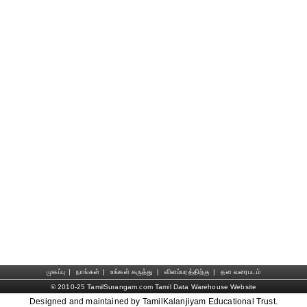
முகப்பு
|
நாங்கள்
|
உங்கள் கருத்து
|
விளம்பரத்திற்கு
|
தள வரைபடம்
© 2010-25 TamilSurangam.com Tamil Data Warehouse Website
Designed and maintained by TamilKalanjiyam Educational Trust.