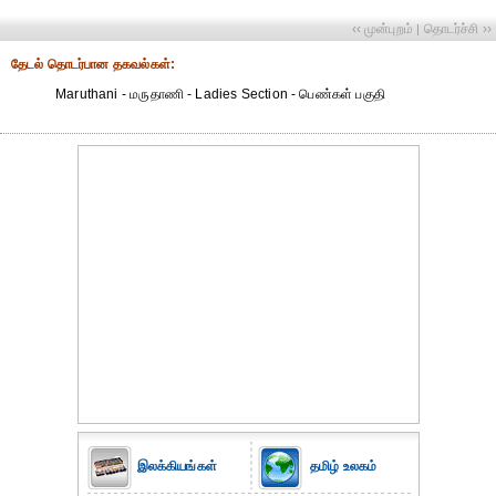
‹‹ முன்புறம்
தொடர்ச்சி ››
|
தேட‌ல் தொட‌ர்பான தகவ‌ல்க‌ள்:
Maruthani - மருதாணி - Ladies Section - பெண்கள் பகுதி
இலக்கியங்கள்
தமிழ் உலகம்