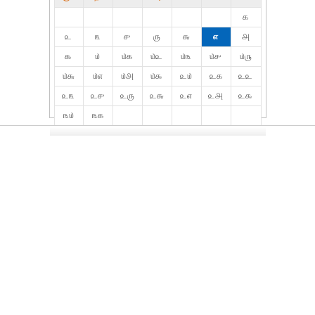
௧
௨
௩
௪
௫
௬
௭
௮
௯
௰
௰௧
௰௨
௰௩
௰௪
௰௫
௰௬
௰௭
௰௮
௰௯
௨௰
௨௧
௨௨
௨௩
௨௪
௨௫
௨௬
௨௭
௨௮
௨௯
௩௰
௩௧