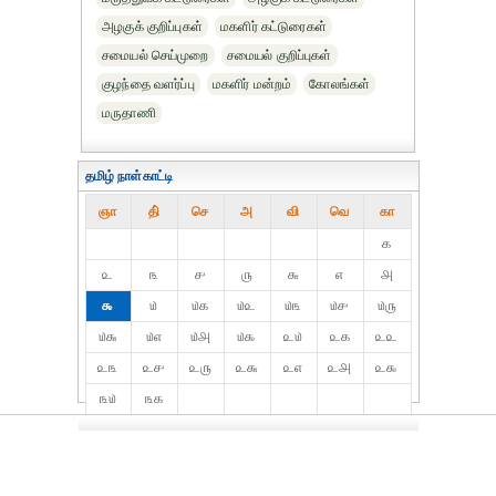
அழகுக் குறிப்புகள்
மகளிர் கட்டுரைகள்
சமையல் செய்முறை
சமையல் குறிப்புகள்
குழந்தை வளர்ப்பு
மகளிர் மன்றம்
கோலங்கள்
மருதாணி
தமிழ் நாள்காட்டி
ஞா
தி்
செ
அ
வி
வெ
கா
௧
௨
௩
௪
௫
௬
௭
௮
௯
௰
௰௧
௰௨
௰௩
௰௪
௰௫
௰௬
௰௭
௰௮
௰௯
௨௰
௨௧
௨௨
௨௩
௨௪
௨௫
௨௬
௨௭
௨௮
௨௯
௩௰
௩௧