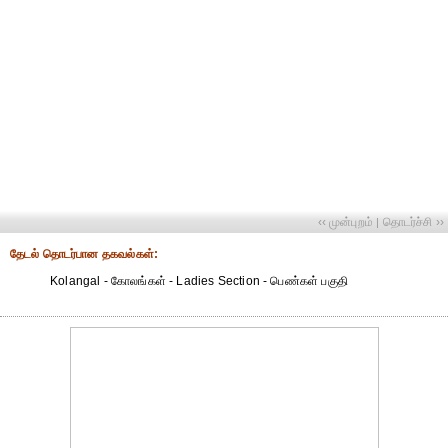
‹‹ முன்புறம்
தொடர்ச்சி ››
|
தேட‌ல் தொட‌ர்பான தகவ‌ல்க‌ள்:
Kolangal - கோலங்கள் - Ladies Section - பெண்கள் பகுதி