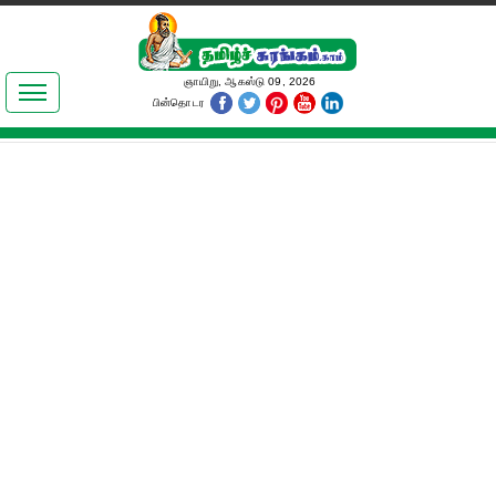
இலக்கியங்கள்
ஞாயிறு, ஆகஸ்டு 09, 2026
பின்தொடர
தமிழ் உலகம்
அறிவியல்
பொதுஅறிவு
ஆன்மிகம்
ஜோதிடம்
மருத்துவம்
பெண்கள் பகுதி
நகைச்சுவை
கலையுலகம்