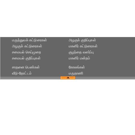
மருத்துவக் கட்டுரைகள்
அழகுக் குறிப்புகள்
அழகுக் கட்டுரைகள்
மகளிர் கட்டுரைகள்
சமையல் செய்முறை
குழந்தை வளர்ப்பு
சமையல் குறிப்புகள்
மகளிர் மன்றம்
சாதனை பெண்கள்
கோலங்கள்
வீடு-தோட்டம்
மருதாணி