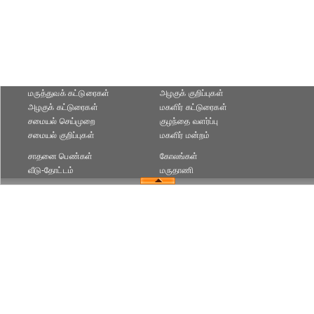
மருத்துவக் கட்டுரைகள்
அழகுக் குறிப்புகள்
அழகுக் கட்டுரைகள்
மகளிர் கட்டுரைகள்
சமையல் செய்முறை
குழந்தை வளர்ப்பு
சமையல் குறிப்புகள்
மகளிர் மன்றம்
சாதனை பெண்கள்
கோலங்கள்
வீடு-தோட்டம்
மருதாணி