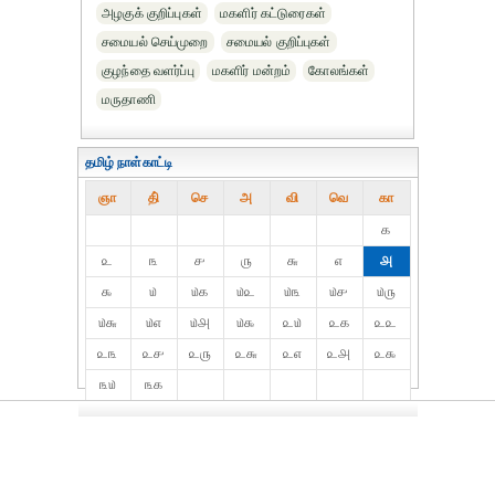
அழகுக் குறிப்புகள்
மகளிர் கட்டுரைகள்
சமையல் செய்முறை
சமையல் குறிப்புகள்
குழந்தை வளர்ப்பு
மகளிர் மன்றம்
கோலங்கள்
மருதாணி
தமிழ் நாள்காட்டி
ஞா
தி்
செ
அ
வி
வெ
கா
௧
௨
௩
௪
௫
௬
௭
௮
௯
௰
௰௧
௰௨
௰௩
௰௪
௰௫
௰௬
௰௭
௰௮
௰௯
௨௰
௨௧
௨௨
௨௩
௨௪
௨௫
௨௬
௨௭
௨௮
௨௯
௩௰
௩௧