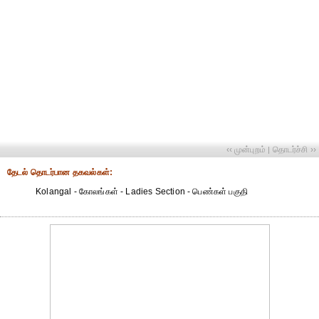
‹‹ முன்புறம்
தொடர்ச்சி ››
|
தேட‌ல் தொட‌ர்பான தகவ‌ல்க‌ள்:
Kolangal - கோலங்கள் - Ladies Section - பெண்கள் பகுதி