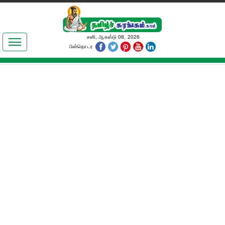
இலக்கியங்கள்
சனி, ஆகஸ்டு 08, 2026
பின்தொடர
தமிழ் உலகம்
அறிவியல்
பொதுஅறிவு
ஆன்மிகம்
ஜோதிடம்
மருத்துவம்
பெண்கள் பகுதி
நகைச்சுவை
கலையுலகம்