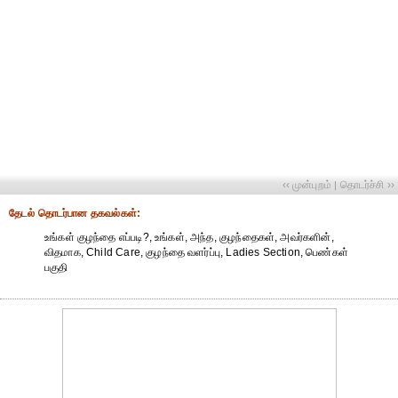
‹‹ முன்புறம்
தொடர்ச்சி ››
|
தேட‌ல் தொட‌ர்பான தகவ‌ல்க‌ள்:
உங்கள் குழந்தை எப்படி?, உங்கள், அந்த, குழந்தைகள், அவர்களின்,
விதமாக, Child Care, குழந்தை வளர்ப்பு, Ladies Section, பெண்கள்
பகுதி