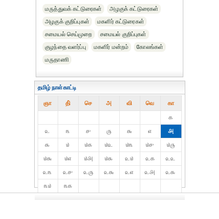
மருத்துவக் கட்டுரைகள்
அழகுக் கட்டுரைகள்
அழகுக் குறிப்புகள்
மகளிர் கட்டுரைகள்
சமையல் செய்முறை
சமையல் குறிப்புகள்
குழந்தை வளர்ப்பு
மகளிர் மன்றம்
கோலங்கள்
மருதாணி
தமிழ் நாள்காட்டி
ஞா
தி்
செ
அ
வி
வெ
கா
௧
௨
௩
௪
௫
௬
௭
௮
௯
௰
௰௧
௰௨
௰௩
௰௪
௰௫
௰௬
௰௭
௰௮
௰௯
௨௰
௨௧
௨௨
௨௩
௨௪
௨௫
௨௬
௨௭
௨௮
௨௯
௩௰
௩௧