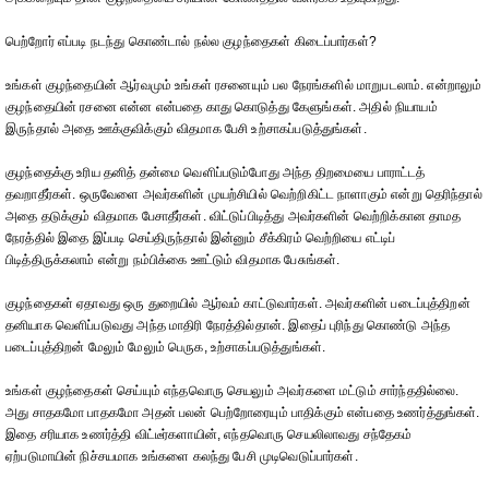
பெற்றோர் எப்படி நடந்து கொண்டால் நல்ல குழந்தைகள் கிடைப்பார்கள்?
உங்கள் குழந்தையின் ஆர்வமும் உங்கள் ரசனையும் பல நேரங்களில் மாறுபடலாம். என்றாலும்
குழந்தையின் ரசனை என்ன என்பதை காது கொடுத்து கேளுங்கள். அதில் நியாயம்
இருந்தால் அதை ஊக்குவிக்கும் விதமாக பேசி உற்சாகப்படுத்துங்கள்.
குழந்தைக்கு உரிய தனித் தன்மை வெளிப்படும்போது அந்த திறமையை பாராட்டத்
தவறாதீர்கள். ஒருவேளை அவர்களின் முயற்சியில் வெற்றிகிட்ட நாளாகும் என்று தெரிந்தால்
அதை தடுக்கும் விதமாக பேசாதீர்கள். விட்டுப்பிடித்து அவர்களின் வெற்றிக்கான தாமத
நேரத்தில் இதை இப்படி செய்திருந்தால் இன்னும் சீக்கிரம் வெற்றியை எட்டிப்
பிடித்திருக்கலாம் என்று நம்பிக்கை ஊட்டும் விதமாக பேசுங்கள்.
குழந்தைகள் ஏதாவது ஒரு துறையில் ஆர்வம் காட்டுவார்கள். அவர்களின் படைப்புத்திறன்
தனியாக வெளிப்படுவது அந்த மாதிரி நேரத்தில்தான். இதைப் புரிந்து கொண்டு அந்த
படைப்புத்திறன் மேலும் மேலும் பெருக, உற்சாகப்படுத்துங்கள்.
உங்கள் குழந்தைகள் செய்யும் எந்தவொரு செயலும் அவர்களை மட்டும் சார்ந்ததில்லை.
அது சாதகமோ பாதகமோ அதன் பலன் பெற்றோரையும் பாதிக்கும் என்பதை உணர்த்துங்கள்.
இதை சரியாக உணர்த்தி விட்டீர்களாயின், எந்தவொரு செயலிலாவது சந்தேகம்
ஏற்படுமாயின் நிச்சயமாக உங்களை கலந்து பேசி முடிவெடுப்பார்கள்.