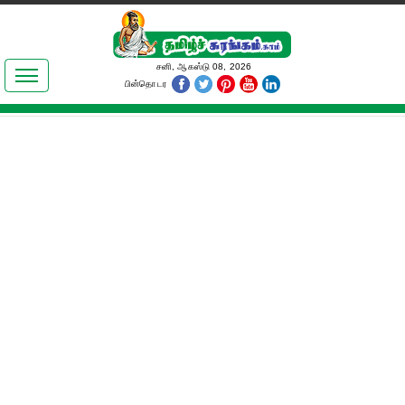
இலக்கியங்கள்
சனி, ஆகஸ்டு 08, 2026
பின்தொடர
தமிழ் உலகம்
அறிவியல்
பொதுஅறிவு
ஆன்மிகம்
ஜோதிடம்
மருத்துவம்
பெண்கள் பகுதி
நகைச்சுவை
கலையுலகம்