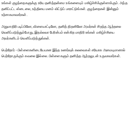
உங்கள் குழந்தைகளுக்கு உரிய தனித்தன்மை உங்களையும் மகிழ்ச்சிக்குள்ளாக்கும். அந்த
தனிப்பட்ட ஸ்டைலை, உத்தியை மனம் விட்டுப் பாராட்டுங்கள். குழந்தைகள் இன்னும்
உற்சாகமாவார்கள்.
அதுமாதிரி படிப்பிலோ, விளையாட்டிலோ, தனித் திறனிலோ அவர்கள் சிறந்த ஆற்றலை
வெளிப்படுத்தும்போது, இதல்லவா பேரின்பம் என்கிற மாதிரி உங்கள் மகிழ்ச்சியை
அவர்களிடம் வெளிப்படுத்துங்கள்.
பெற்றோர் - பிள்ளைகளிடையேயான இந்த உணர்வுக் கலவைகள் சரியாக அமையுமானால்
பெற்றோருக்கும் கவலை இல்லை. பிள்ளைகளும் தனித்த ஆற்றலுடன் உருவாவார்கள்.