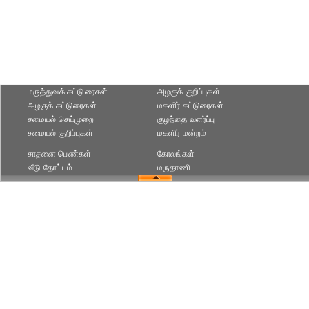
மருத்துவக் கட்டுரைகள்
அழகுக் குறிப்புகள்
அழகுக் கட்டுரைகள்
மகளிர் கட்டுரைகள்
சமையல் செய்முறை
குழந்தை வளர்ப்பு
சமையல் குறிப்புகள்
மகளிர் மன்றம்
சாதனை பெண்கள்
கோலங்கள்
வீடு-தோட்டம்
மருதாணி