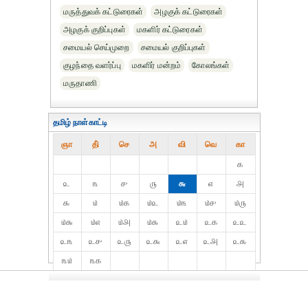
மருத்துவக் கட்டுரைகள்
அழகுக் கட்டுரைகள்
அழகுக் குறிப்புகள்
மகளிர் கட்டுரைகள்
சமையல் செய்முறை
சமையல் குறிப்புகள்
குழந்தை வளர்ப்பு
மகளிர் மன்றம்
கோலங்கள்
மருதாணி
தமிழ் நாள்காட்டி
ஞா
தி்
செ
அ
வி
வெ
கா
௧
௨
௩
௪
௫
௬
௭
௮
௯
௰
௰௧
௰௨
௰௩
௰௪
௰௫
௰௬
௰௭
௰௮
௰௯
௨௰
௨௧
௨௨
௨௩
௨௪
௨௫
௨௬
௨௭
௨௮
௨௯
௩௰
௩௧