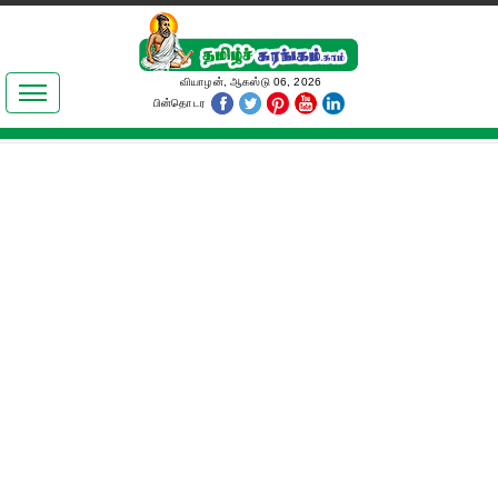
இலக்கியங்கள்
வியாழன், ஆகஸ்டு 06, 2026
பின்தொடர
தமிழ் உலகம்
அறிவியல்
பொதுஅறிவு
ஆன்மிகம்
ஜோதிடம்
மருத்துவம்
பெண்கள் பகுதி
நகைச்சுவை
கலையுலகம்