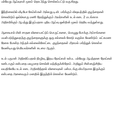
பல்வேறு ஆய்வுகள் மூலம் தொடர்ந்து சொல்லப்பட்டு வருகிறது.
இந்நிலையில் வீடியோ கேம்ஸ்கள் அல்லது டி.வி. பார்க்கும் விஷயத்தில் குழந்தைகள்
செலவிடும் ஒவ்வொரு மணி நேரத்துக்கும் அவர்களின் உடல் எடை 2 மடங்காக
அதிகரிக்கும் ஆபத்து இருப்பதாக புதிய ஆய்வு ஒன்றின் மூலம் தெரிய வந்துள்ளது.
ஆகையால் மின் சாதன விளையாட்டுப் பொருட்களை, பொழுது போக்கு அம்சங்களை
பயன்படுத்துவதற்கு குழந்தைகளுக்கு ஒரு எல்லைக் கோடு வகுக்க வேண்டும். லட்சுமண
ரேகை போன்ற அந்தக் எல்லைக்கோட்டை குழந்தைகள் மீறாமல் பார்த்துக் கொள்ள
வேண்டியது பெரியவர்களின் கடமை ஆகும்.
உடல் பருமன் அதிகரிப்பதால் நீரழிவு, இதய நோய்கள் உள்பட பல்வேறு ஆபத்தான நோய்கள்
உண்டாகும் என்பதை பலமுறை சொல்லி வந்திருக்கிறோம். அதிலும் சின்னஞ்சிறிய
வயதிலேயே உடல் எடை அதிகரித்தால் விளைவுகள் பன்மடங்கு விபபீதமாக இருக்கும்
என்பதை அனைவரும் மனதில் இருத்திக் கொள்ள வேண்டும்.