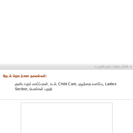
‹‹ முன்புறம்
தொடர்ச்சி ››
|
தேட‌ல் தொட‌ர்பான தகவ‌ல்க‌ள்:
குண்டாகும் வாய்ப்புகள், உடல், Child Care, குழந்தை வளர்ப்பு, Ladies
Section, பெண்கள் பகுதி