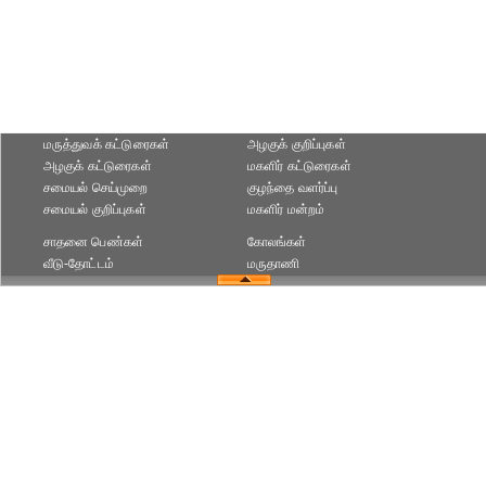
மருத்துவக் கட்டுரைகள்
அழகுக் குறிப்புகள்
அழகுக் கட்டுரைகள்
மகளிர் கட்டுரைகள்
சமையல் செய்முறை
குழந்தை வளர்ப்பு
சமையல் குறிப்புகள்
மகளிர் மன்றம்
சாதனை பெண்கள்
கோலங்கள்
வீடு-தோட்டம்
மருதாணி