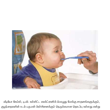
வீடியோ கேம்ஸ், டி.வி. உள்ளிட்ட எலக்ட்ரானிக் பொழுது போக்கு சாதனங்களுக்கும்,
குழந்தைகளின் உடல் பருமன் பிரச்சினைக்கும் நெருக்கமான தொடர்பு உள்ளது என்று