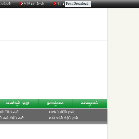
Font Download
தகங்கள்
MP3 பாடல்கள்
மின்னஞ்சல்
திரட்டி
உரையாடல்
பெண்கள் பகுதி
நகைச்சுவை
கலையுலகம்
ர் சிரிப்புகள்
டாக்டர் சிரிப்புகள்
்.எஸ் சிரிப்புகள்
ஈ மெயில் சிரிப்புகள்