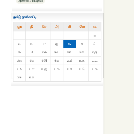
அசைவ சிரிப்புகள்
தமிழ் நாள்காட்டி
ஞா
தி்
செ
அ
வி
வெ
கா
௧
௨
௩
௪
௫
௬
௭
௮
௯
௰
௰௧
௰௨
௰௩
௰௪
௰௫
௰௬
௰௭
௰௮
௰௯
௨௰
௨௧
௨௨
௨௩
௨௪
௨௫
௨௬
௨௭
௨௮
௨௯
௩௰
௩௧