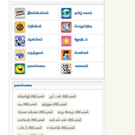
இலக்கியங்கள்
தமிழ் உலகம்
அறிவியல்
பொதுஅறிவு
ஆன்மிகம்
ஜோதிடம்
மருத்துவம்
பெண்கள்
நகைச்சுவை
கலைகள்
நகைச்சுவை
சர்தார்ஜி சிரிப்புகள்
முட்டாள் சிரிப்புகள்
கடி சிரிப்புகள்
தத்துவ சிரிப்புகள்
அமலா-விமலா சிரிப்புகள்
ராமு-சோமு சிரிப்புகள்
மாமியார் சிரிப்புகள்
எஸ்.எம்.எஸ் சிரிப்புகள்
டாக்டர் சிரிப்புகள்
ஈ மெயில் சிரிப்புகள்