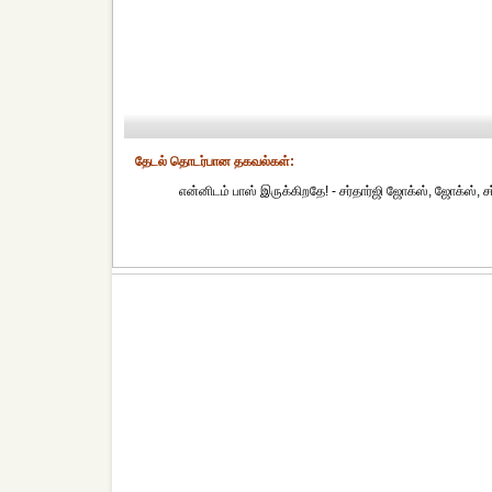
தேட‌ல் தொட‌ர்பான தகவ‌ல்க‌ள்:
என்னிடம் பாஸ் இருக்கிறதே! - சர்தார்ஜி ஜோக்ஸ், ஜோக்ஸ், சர்