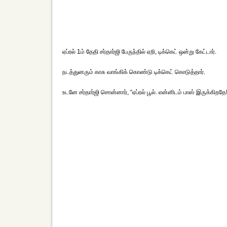
ஏப்ரல் 1ம் தேதி சர்தார்ஜி பேருந்தில் ஏறி, டிக்கெட் ஒன்று கேட்டார்.
நடத்துனரும் காசு வாங்கிக் கொண்டு டிக்கெட் கொடுத்தார்.
உடனே சர்தார்ஜி சொன்னார், “ஏப்ரல் பூல். என்னிடம் பாஸ் இருக்கிறதே