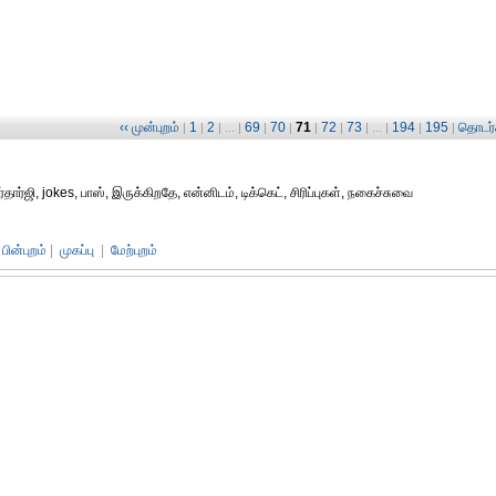
‹‹ முன்புறம்
1
2
69
70
71
72
73
194
195
தொடர்ச
|
|
| ... |
|
|
|
|
| ... |
|
|
தார்ஜி, jokes, பாஸ், இருக்கிறதே, என்னிடம், டிக்கெட், சிரிப்புகள், நகைச்சுவை
பின்புறம்
|
முகப்பு
|
மேற்புறம்