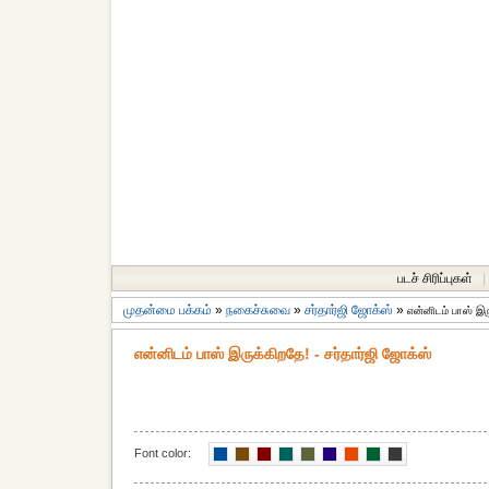
படச் சிரிப்புகள்
|
முதன்மை பக்கம்
»
நகைச்சுவை
»
சர்தார்ஜி ஜோக்ஸ்
»
என்னிடம் பாஸ் இர
என்னிடம் பாஸ் இருக்கிறதே! - சர்தார்ஜி ஜோக்ஸ்
Font color: