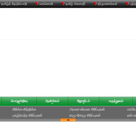
தமிழ்த் தேடுபொறி
வானொலி
தமிழ் அகராதி்
திருமணங்கள்
புத்
பொதுஅறிவு
ஆன்மிகம்
ஜோதிடம்
மருத்துவம்
சிரிக்க-சிந்திக்க
அமலா-விமலா சிரிப்புகள்
மாமியா
புகழ்பெற்ற சிரிப்புகள்
ராமு-சோமு சிரிப்புகள்
எஸ்.எம