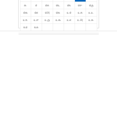
௯
௰
௰௧
௰௨
௰௩
௰௪
௰௫
௰௬
௰௭
௰௮
௰௯
௨௰
௨௧
௨௨
௨௩
௨௪
௨௫
௨௬
௨௭
௨௮
௨௯
௩௰
௩௧