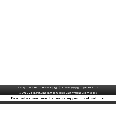
முகப்பு
|
நாங்கள்
|
உங்கள் கருத்து
|
விளம்பரத்திற்கு
|
தள வரைபடம்
© 2010-25 TamilSurangam.com Tamil Data Warehouse Website
Designed and maintained by TamilKalanjiyam Educational Trust.