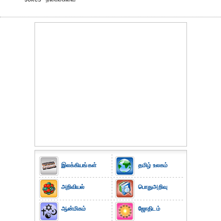
இலக்கியங்கள்
தமிழ் உலகம்
அறிவியல்
பொதுஅறிவு
ஆன்மிகம்
ஜோதிடம்