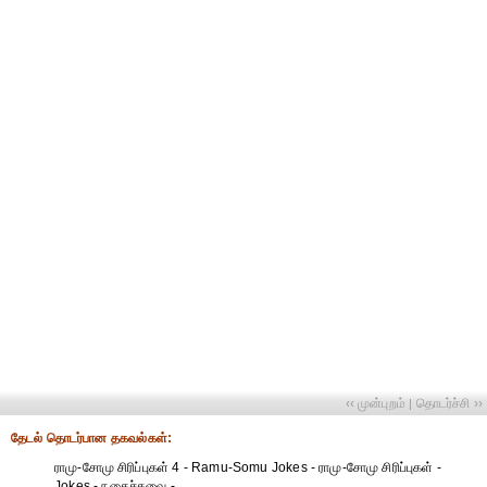
‹‹ முன்புறம்
தொடர்ச்சி ››
|
தேட‌ல் தொட‌ர்பான தகவ‌ல்க‌ள்:
ராமு-சோமு சிரிப்புகள் 4 - Ramu-Somu Jokes - ராமு-சோமு சிரிப்புகள் -
Jokes - நகைச்சுவை -