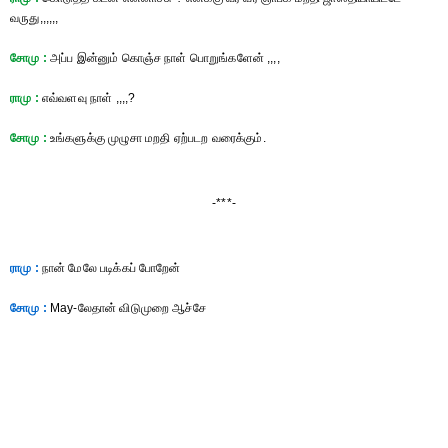
வருது,,,,,,
சோமு :
அப்ப இன்னும் கொஞ்ச நாள் பொறுங்களேன் ,,,,
ராமு :
எவ்வளவு நாள் ,,,,?
சோமு :
உங்களுக்கு முழுசா மறதி ஏற்படற வரைக்கும்.
-***-
ராமு :
நான் மேலே படிக்கப் போறேன்
சோமு :
May-லேதான் விடுமுறை ஆச்சே