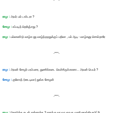
-***-
ராமு :
அவர் பல் டாக்டரா ?
சோமு :
எப்படித் தெரிஞ்சது ?
ராமு :
பல்லாண்டு வாழ்க-னு வாழ்த்தறதுக்குப் பதிலா , பல் ஆடி - வாழ்கனு சொல்றாரே
-***-
ராமு :
அவன் சோழர் பரம்பரை, துணிக்கடை வெச்சிருக்கானா... அவன் பெயர் ?
சோமு :
குளோத் (ஊடடிவா) துங்க சோழன்
-***-
ராமு :
கொடுத்த கடன் என்னாச்சு ? எனக்கு வர வர ஞாபக மறதி ஜாஸ்தியாயிட்டே