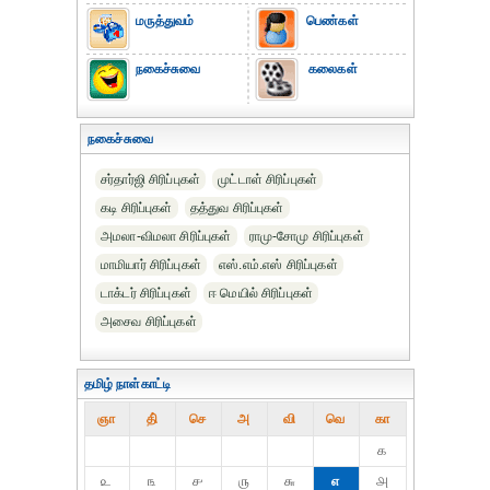
மருத்துவம்
பெண்கள்
நகைச்சுவை
கலைகள்
நகைச்சுவை
சர்தார்ஜி சிரிப்புகள்
முட்டாள் சிரிப்புகள்
கடி சிரிப்புகள்
தத்துவ சிரிப்புகள்
அமலா-விமலா சிரிப்புகள்
ராமு-சோமு சிரிப்புகள்
மாமியார் சிரிப்புகள்
எஸ்.எம்.எஸ் சிரிப்புகள்
டாக்டர் சிரிப்புகள்
ஈ மெயில் சிரிப்புகள்
அசைவ சிரிப்புகள்
தமிழ் நாள்காட்டி
ஞா
தி்
செ
அ
வி
வெ
கா
௧
௨
௩
௪
௫
௬
௭
௮