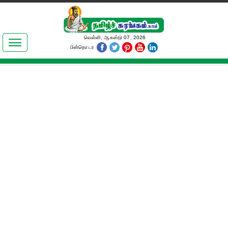
இலக்கியங்கள்
வெள்ளி, ஆகஸ்டு 07, 2026
பின்தொடர
தமிழ் உலகம்
அறிவியல்
பொதுஅறிவு
ஆன்மிகம்
ஜோதிடம்
மருத்துவம்
பெண்கள் பகுதி
நகைச்சுவை
கலையுலகம்