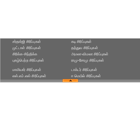
சர்தார்ஜி சிரிப்புகள்
கடி சிரிப்புகள்
முட்டாள் சிரிப்புகள்
தத்துவ சிரிப்புகள்
சிரிக்க-சிந்திக்க
அமலா-விமலா சிரிப்புகள்
புகழ்பெற்ற சிரிப்புகள்
ராமு-சோமு சிரிப்புகள்
மாமியார் சிரிப்புகள்
டாக்டர் சிரிப்புகள்
எஸ்.எம்.எஸ் சிரிப்புகள்
ஈ மெயில் சிரிப்புகள்