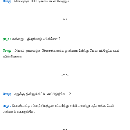
சோமு :
செலவுக்கு 1000 ரூபாய் கடன் வேணும்
-***-
ராமு :
என்னது... திருவோடு ஃபிலிம்ஸா ?
சோமு :
ஆமாம், நாலைஞ்சு பிச்சைக்காரங்க ஒண்ணா சேர்ந்து மெகா பட்ஜெட்ல படம்
எடுக்கிறாங்க
-***-
சோமு :
எதுக்கு நின்னுக்கிட்டே சாப்பிடுறீங்க.. .?
ராமு :
பொண்டாட்டி சம்பாத்தியத்துல உட்கார்ந்து சாப்பிடறான்னு மத்தவங்க கேலி
பண்ணக் கூடாதுல்லே..