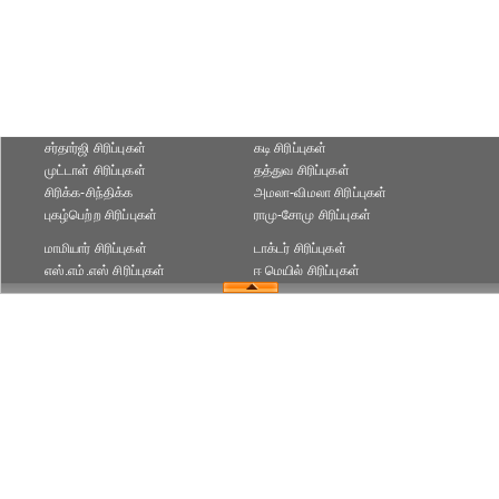
சர்தார்ஜி சிரிப்புகள்
கடி சிரிப்புகள்
முட்டாள் சிரிப்புகள்
தத்துவ சிரிப்புகள்
சிரிக்க-சிந்திக்க
அமலா-விமலா சிரிப்புகள்
புகழ்பெற்ற சிரிப்புகள்
ராமு-சோமு சிரிப்புகள்
மாமியார் சிரிப்புகள்
டாக்டர் சிரிப்புகள்
எஸ்.எம்.எஸ் சிரிப்புகள்
ஈ மெயில் சிரிப்புகள்