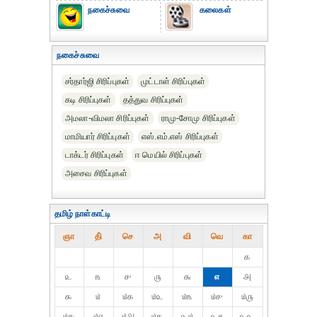
நகைச்சுவை
கலைகள்
நகைச்சுவை
சர்தார்ஜி சிரிப்புகள்
முட்டாள் சிரிப்புகள்
கடி சிரிப்புகள்
தத்துவ சிரிப்புகள்
அமலா-விமலா சிரிப்புகள்
ராமு-சோமு சிரிப்புகள்
மாமியார் சிரிப்புகள்
எஸ்.எம்.எஸ் சிரிப்புகள்
டாக்டர் சிரிப்புகள்
ஈ மெயில் சிரிப்புகள்
அசைவ சிரிப்புகள்
தமிழ் நாள்காட்டி
ஞா
தி்
செ
அ
வி
வெ
கா
௧
௨
௩
௪
௫
௬
௭
௮
௯
௰
௰௧
௰௨
௰௩
௰௪
௰௫
௰௬
௰௭
௰௮
௰௯
௨௰
௨௧
௨௨