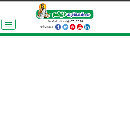
இலக்கியங்கள்
வெள்ளி, ஆகஸ்டு 07, 2026
பின்தொடர
தமிழ் உலகம்
அறிவியல்
பொதுஅறிவு
ஆன்மிகம்
ஜோதிடம்
மருத்துவம்
பெண்கள் பகுதி
நகைச்சுவை
கலையுலகம்