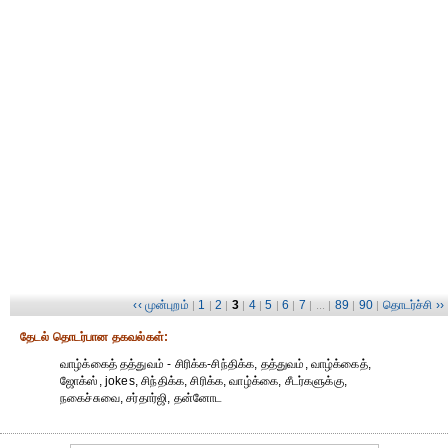
‹‹ முன்புறம்
1
2
3
4
5
6
7
89
90
தொடர்ச்சி ››
|
|
|
|
|
|
|
| ... |
|
|
தேட‌ல் தொட‌ர்பான தகவ‌ல்க‌ள்:
வாழ்க்கைத் தத்துவம் - சிரிக்க-சிந்திக்க, தத்துவம், வாழ்க்கைத்,
ஜோக்ஸ், jokes, சிந்திக்க, சிரிக்க, வாழ்க்கை, சீடர்களுக்கு,
நகைச்சுவை, சர்தார்ஜி, தன்னோட