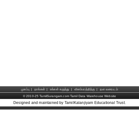
முகப்பு
|
நாங்கள்
|
உங்கள் கருத்து
|
விளம்பரத்திற்கு
|
தள வரைபடம்
© 2010-25 TamilSurangam.com Tamil Data Warehouse Website
Designed and maintained by TamilKalanjiyam Educational Trust.