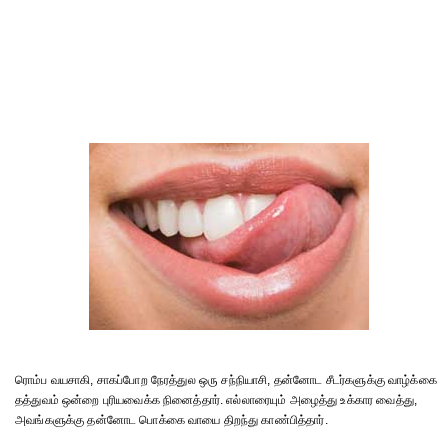
ரொம்ப வயசாகி, சாகப்போற நேரத்துல ஒரு சந்நியாசி, தன்னோட சீடர்களுக்கு வாழ்க்கை
தத்துவம் ஒன்றை புரியவைக்க நினைத்தார். எல்லாரையும் அழைத்து உக்கார வைத்து,
அவங்களுக்கு தன்னோட பொக்கை வாயை திறந்து காண்பித்தார்.