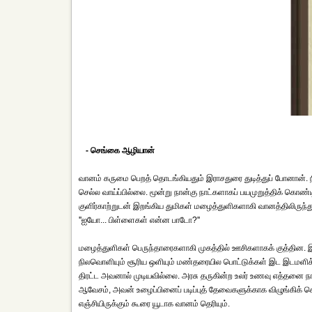
- செங்கை ஆழியான்
வானம் கருமை பெறத் தொடங்கியதும் இராசதுரை துடித்துப் போனான். ந
செல்ல வாய்ப்பில்லை. மூன்று நான்கு நாட்களாகப் பயமுறுத்திக் கொண்ட
குளிர்காற்றுடன் இறங்கிய துமிகள் மழைத்துளிகளாகி வானத்திலிருந
''ஐயோ... பிள்ளைகள் என்ன பாடோ?''
மழைத்துளிகள் பெருந்தாரைகளாகி முகத்தில் ஊசிகளாகக் குத்தின. இ
நிலவொளியும் சூரிய ஒளியும் மண்தரையில பொட்டுக்கள் இட இடமளிக்
திரட்ட அவனால் முடியவில்லை. அரசு தருகின்ற உலர் உணவு எத்தனை நா
ஆவேசம், அவன் உழைப்பினைப் படிப்புத் தேவைகளுக்காக விழுங்கிக்
எஞ்சியிருக்கும் கூரை யூடாக வானம் தெரியும்.