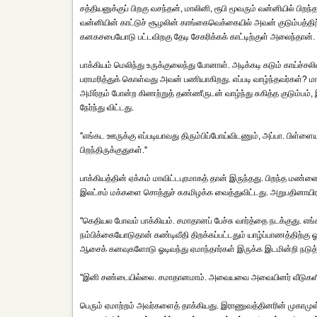
சத்தியனுக்குப் பிறகு வசந்தன், மாலினி, ரூபி மூவரும் வன்னியில் பி
வன்னியின் காட்டுச் சூழலின் காங்கைவெக்கையில் அவன் குடும்பத்த
கனகசபையோடு பட்டவிறகு தேடி சேகரிக்கக் காட்டிற்குள் அலைந்தான்.
பாக்கியம் மெலிந்து உருக்குலைந்து போனாள். அடிக்கடி கடும் காய்ச்
பராமரித்துக் கொள்வது அவன் பணியாகிறது. எப்படி வாழ்ந்தவர்கள்? மாவி
அமிர்தம் போன்ற கிணற்றுத் தண்ணீருடன் வாழ்ந்து சுகித்த குடும்பம், இ
நேர்ந்து விட்டது.
''எங்கட ஊருக்கு எப்படியாவது திரும்பிப்போய்விடணும், அப்பா. பிள்ள
பிறந்திருக்குதுகள்.''
பாக்கியத்தின் ஏக்கம் மாவிட்டபுரமாகத் தான் இருந்தது. பிறந்த ம
இலட்சம் மக்களை சொத்துச் சுகமிழக்க வைத்துவிட்டது. அறுபதினா
''கெதியல போவம் பாக்கியம். சமாதானப் பேச்சு வார்த்தை நடக்குது. 
நம்பிக்கையோடுதான் கண்டிவீதி திறக்கப்பட்டதும் யாழ்ப்பாணத்திற்
ஆசைக் கனவுகளோடு ஓடிவந்து ஏமாந்தார்கள் இருக்க இடமின்றி நடுத்த
''இனி சண்டையில்லை. சமாதானமாம். அவையவை அவையினர் வீடுகளில
பெரும் ஏமாற்றம் அவர்களைத் தாக்கியது. இராணுவத்தினரின் முகாமுள்