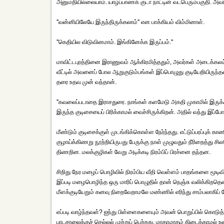
அனுமதியில்லையாம். யாழ்ப்பாணக் குடா நாட்டின் வடபெரும்பகுதி. அவர்
''வன்னியிலேயே இருந்திருக்கலாம்'' என பாக்கியம் விம்மினாள்.
''கெதியில விடுவினமாம். இங்கினேக்க இருப்பம்.''
மாவிட்டபுரத்தினை இராணுவம் ஆக்கிரமித்ததும், அவர்கள் அடைக்கலம்
வீட்டில் அவனைப் போல ஆறுகுடும்பங்கள் இப்பொழுது குடியேறியிருந
தரை உதவ முன் வந்தான்.
''கவலைப்படாதை இராசதுரை. நாங்கள் களமேடு அகதி முகாமில் இருக்கிறம
இருந்த குடிசையைப் பிரிக்காமல் வைச்சிருக்கிறன். அதில் வந்து இப்போத
மீண்டும் குடிசைக்குள் முடங்கிக்கொள்ள நேர்ந்தது. எட்டுப்பரப்புக் க
குழாய்க்கிணறு நூற்றியிருபது பேருக்கு நாள் முழுவதும் நீரிறைத்த
திணறின. மலக்குழிகள் வேறு அடிக்கடி நிரம்பிப் பிரச்னை தந்தன.
சிறிது நேர மழைப் பொழிவில் நிரம்பிய வீதி வெள்ளம் பாதங்களை மூடி
இப்படி மழைபொழிந்த ஒரு மாரிப் பொழுதில் தான் நெஞ்சு வலிக்கிறதென்று
மீளக்குடியேறும் கனவு நிறைவேறாமலே மண்ணில் எரிந்து சாம்பலாகிப்
எப்படி வாழ்ந்தவள்? ஐந்து பிள்ளைகளையும் அவன் பொறுப்பில் கொடுத்த
பாடசாலைக்குச் செல்லல் முற்றுப் பெற்றது. மாதாமாதம் கிடைக்காமல்