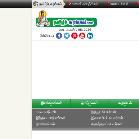
தமிழ்ச் சுரங்கம்
கலைக் களஞ்சியம்
வரைபடங்கள்
சனி, ஆகஸ்டு 08, 2026
பின்தொடர
இலக்கியங்கள்
தமிழ் உலகம்
அறிவியல்
உலக நாடுகள்
இந்துப் பெயர்கள்
இந்திய மாநிலங்கள்
இசுலாமியப் பெயர்கள்
நாகரிகங்கள்
கிருத்துவப் பெயர்கள்