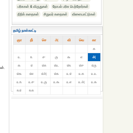
பரிசுகள் & விருதுகள்
நோபல் பரிசு‎ பெற்றோர்‎கள்
நீதிக் கதைகள்
சிறுவர் கதைகள்
விளையாட்டுகள்
தமிழ் நாள்காட்டி
ஞா
தி்
செ
அ
வி
வெ
கா
௧
௨
௩
௪
௫
௬
௭
௮
௯
௰
௰௧
௰௨
௰௩
௰௪
௰௫
ன்.
௰௬
௰௭
௰௮
௰௯
௨௰
௨௧
௨௨
௨௩
௨௪
௨௫
௨௬
௨௭
௨௮
௨௯
௩௰
௩௧