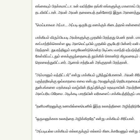
எங்கையும் பிறக்கமாட்டா. உன் வயிற்றில தங்கி எங்களுக்கு மகளாகப் ப
தடவிவிட்டான். அவள் அவன் தலையைத் தன்னோடு இறுக அணைத்து
''மெய்யாகவா அப்பா... அப்படி ஒருபேறு எனக்குக் கிடைத்தால் என்னைவ
பாக்கியம் விரும்பியபடி அவர்களுக்கு முதலில் பிறந்தது பெண் தான். ம
காப்பாற்றிக்கொள்ள ஓடி அளவெட்டியில் முதலில் குடியேறி பின்னர் வலி
பிறந்தாள். துயரத்திலும் வாழவேண்டுமென்ற பிடிப்பை வசந்தி ஏற்படு
கேள்விப்பட்டதும் கைக்குழந்தையைத் தூக்கிக் கொண்டு கிழவரையும்
தொலைத்துவிட்டனர். ஆனால் சத்தியன் அங்குதான் பிறந்தான்.
''அம்மானும் வந்திட்டார்'' என்று பாக்கியம் பூரித்துப்போனாள். அவன் 
பகுத்தறிவுக்கு ஒவ்வாதவை எவை என்பது அவனுக்குத் தெரியாதவையல்ல
துன்பங்களை மறக்கவும் வாழ்வின் திருப்திக்கும் உதவுமாயின் அவற்றி
அளப்பரிய பிரேமை. அடிக்கடி பாரதியின் வரிகளைப் பாக்கியத்திற்குப் பாட
''தனிமனிதனுக்கு உணவில்லையெனில் இந்த உலகத்தினை அழித்திடுவோம்
''ஒருவனுக்காக உலகத்தை அழிக்கிறதே'' என்று பாக்கியம் சிரிப்பாள்.
''அப்படியல்ல பாக்கியம் எல்லாருக்கும் எல்லாம் கிடைக்கவேணும் என்று அவ