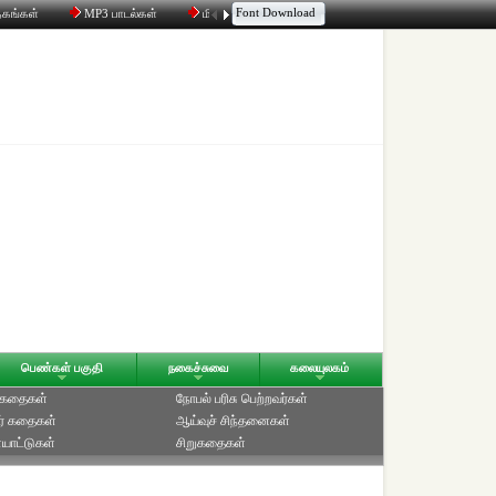
Font Download
தகங்கள்
MP3 பாடல்கள்
மின்னஞ்சல்
திரட்டி
உரையாடல்
பெண்கள் பகுதி
நகைச்சுவை
கலையுலகம்
் கதைகள்
நோபல் பரிசு‎ பெற்றவர்‎கள்
ர் கதைகள்
ஆய்வுச் சிந்தனைகள்
யாட்டுகள்
சிறுகதைகள்