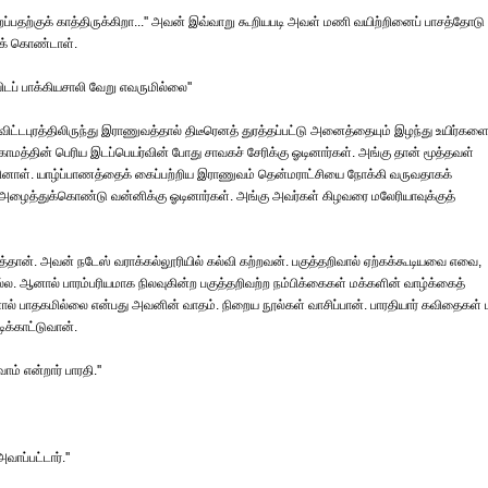
ிறப்பதற்குக் காத்திருக்கிறா...'' அவன் இவ்வாறு கூறியபடி அவள் மணி வயிற்றினைப் பாசத்தோடு
க் கொண்டாள்.
ிடப் பாக்கியசாலி வேறு எவருமில்லை''
ாவிட்டபுரத்திலிருந்து இராணுவத்தால் திடீரெனத் துரத்தப்பட்டு அனைத்தையும் இழந்து உயிர்களை
 காமத்தின் பெரிய இடப்பெயர்வின் போது சாவகச் சேரிக்கு ஓடினார்கள். அங்கு தான் மூத்தவள்
த்தினாள். யாழ்ப்பாணத்தைக் கைப்பற்றிய இராணுவம் தென்மராட்சியை நோக்கி வருவதாகக்
 அழைத்துக்கொண்டு வன்னிக்கு ஓடினார்கள். அங்கு அவர்கள் கிழவரை மலேரியாவுக்குத்
சிரித்தான். அவன் நடேஸ் வராக்கல்லூரியில் கல்வி கற்றவன். பகுத்தறிவால் ஏற்கக்கூடியவை எவை,
. ஆனால் பாரம்பரியமாக நிலவுகின்ற பகுத்தறிவற்ற நம்பிக்கைகள் மக்களின் வாழ்க்கைத்
னால் பாதகமில்லை என்பது அவனின் வாதம். நிறைய நூல்கள் வாசிப்பான். பாரதியார் கவிதைகள் ம
ிக்காட்டுவான்.
 என்றார் பாரதி.''
ாப்பட்டார்.''