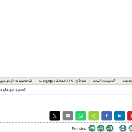
ுஅறிவுக் கட்டுரைகள்
|
பொதுஅறிவுக் கேள்வி & பதில்கள்
|
காலச் சுவடுகள்
|
வரலாற
யிருக்க ஒரு குடிநிலம்
Font size: