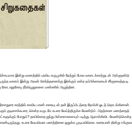
ிச்சயமாக இன்று வானத்தில் பரவிய கருமுகில் நேற்றுப் போல வாடைக்காற்றுடன் அள்ளுண்டு
ிருந்த வானம் இன்று அவன் பிரார்த்தனைக்கு இரங்கும் என்ற நம்பிக்கையைச் சீர்குலைத்தபடி
்து கோடானுகோடி நீர்விழுதுகளை மண்ணில் அழுத்தின.
ராசதுரை கரத்தில் காவிய பாண் சரையுடன் தன் இருப்பிடத்தை நோக்கி ஓடத் தொடங்கினான்.
கும் குடிசைக்கூரை, சென்ற வருடமே கூரை வேய்ந்திருக்க வேண்டும். அதற்கான பணத்தைத்
ட்களுக்குப் போதும்? தாயில்லாத ஐந்து பிள்ளைகளையும் படித்து ஆளாக்கிவிட வேண்டுமென்ற
 கொண்டிருந்தது. கூரை வேயவென பணத்தினை ஒதுக்க முடியவில்லை. கரையான் தின்று ஈக்கு