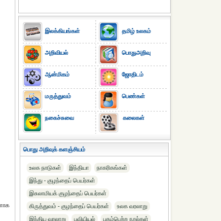
இலக்கியங்கள்
தமிழ் உலகம்
அறிவியல்
பொதுஅறிவு
ஆன்மிகம்
ஜோதிடம்
மருத்துவம்
பெண்கள்
நகைச்சுவை
கலைகள்
பொது அறிவுக் களஞ்சியம்
உலக நாடுகள்
இந்தியா
நாகரிகங்கள்
இந்து - குழந்தைப் பெயர்கள்
இசுலாமியக் குழந்தைப் பெயர்கள்
களாக
கிருத்துவம் - குழந்தைப் பெயர்கள்
உலக வரலாறு
இந்திய வரலாறு
புவியியல்
புகழ்பெற்ற நூல்கள்