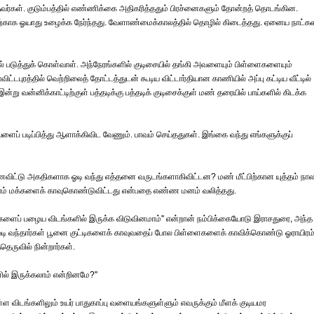
றந்தவர்கள். குடும்பத்தில் எண்ணிக்கை அதிகரித்ததும் பிரச்னைகளும் தோன்றத் தொடங்கின.
ிற்காக ஓயாது உழைக்க நேர்ந்தது. வேளாண்மைக்காலத்தில் தொழில் கிடைத்தது. ஏனைய நாட்கள
சலில் படுத்துக் கொள்வாள். அந்நேரங்களில் குடிசையில் தங்கி அவளையும் பிள்ளைகளையும்
ட்டபுரத்தில் வெற்றிலைத் தோட்டத்துடன் கூடிய விட்டார்தியான காணியில் அப்பு கட்டிய வீட்டில்
ன்று வன்னிக்காட்டிற்குள் பத்தடிக்கு பத்தடிக் குடிசைக்குள் மண் தரையில் பாய்களில் கிடக்க
ையளைப் படிப்பித்து ஆளாக்கிவிட வேணும். பாவம் செய்ததுகள். இங்கை வந்து எங்களுக்குப்
ண்ணைவிட்டு அகதிகளாக ஓடி வந்து எத்தனை வருடங்களாகிவிட்டன? மண் மீட்பிற்கான யுத்தம் நா
யிரம் மக்களைக் காவுகொண்டுவிட்டது என்பதை எண்ண மனம் வலித்தது.
எங்களைப் பழைய விடங்களில் இருக்க விடுவினமாம்'' என்றான் நம்பிக்கையோடு இராசதுரை, அந்த
கு ஓடி வந்தார்கள் பூனை குட்டிகளைக் காவுவதைப் போல பிள்ளைகளைக் காவிக்கொண்டு ஓராயிரம
ெருவில் நின்றார்கள்.
் இருக்கலாம் என்றினமே?''
ள விடங்களிலும் உயர் பாதுகாப்பு வளையங்களுள்ளும் எவருக்கும் மீளக் குடியமர