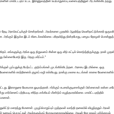
களின் மாவிட்டபுரம் உட்பட இராணுவத்தின் உயர்பாதுகாப்பு வளையத்தினுள் அடங்கிக்கிடந்தது.
 தேடி அளவெட்டிக்குச் சென்றார்கள். அவர்களை முதலில் ஆதரித்த வெளிநாட்டுக்காரர் ஒருவரி
்தன. அங்கும் இருக்க இடம் கிடைக்கவில்லை. பரிதவித்து நின்றபோது, பழைய தோழன் பொன்னுத்
். எங்களுக்கு அங்க ஒரு நிறுவனம் சின்ன ஒரு வீடு கட்டிக் கொடுத்திருக்குது. நான் முதலி
ு பிள்ளையோடு இரு. பிறகு பார்ப்பம்.''
ாணிக்குள் முப்பதுக்கு மேற்பட்ட குடும்பங்கள் முடங்கிக்கிடந்தன. அசைய இடமில்லை. ஒரு
ு சிலவேளைகளில் காற்றினைக் குழாய் வழி கக்கியது. நான்கு மலசல கூடங்கள் காலை வேளைகளில்
விட்டது. இராசதுரை வேகமாக ஓடிவந்தான். ஈர்க்கும் கூரைக்குடிசைக்குள் பிள்ளைகள் என்ன பா
 மார்பினைப் பற்றியபடி சரிந்த பாக்கியம் மீண்டும் எழுந்தமரவில்லை. மாவிட்டபுரத்தில்
 போனாள்.
ுவிட்டு மறைந்து போனாள். முழுப்பொறுப்பும் மூத்தவள் வசந்தி தலையில் விழுந்ததும் அவள்
 உலர் உணவுப் பொருட்கள் அவர்களுக்குப் போதுமானதாகவில்லை. அவன் நேர காலம் பார்க்காமல்