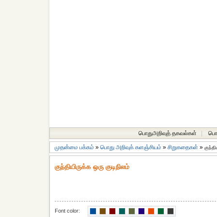
பொதுஅறிவுத் தகவல்கள்
|
பொத
முதன்மை பக்கம்
»
பொது அறிவுக் களஞ்சியம்
»
சிறுகதைகள்
»
குந்தி
குந்தியிருக்க ஒரு குடிநிலம்
Font color: