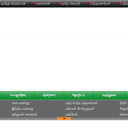
தமிழ்த் தேடுபொறி
வானொலி
தமிழ் அகராதி்
திருமணங்கள்
புத்
பொதுஅறிவு
ஆன்மிகம்
ஜோதிடம்
மருத்துவம்
உலக வரலாறு
புகழ் பெற்ற புத்தகங்கள்
நீதிக
இந்திய வரலாறு
பரிசுகள் & விருதுகள்
சிறுவ
தத்துவக் கதைகள்
புவியியல்
விளை