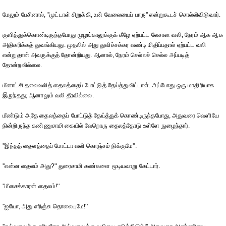
மேலும் பேசினால், ''முட்டாள் சிறுக்கி, உன் வேலையைப் பாரு'' என்றுகூடச் சொல்லிவிடுவார்.
குளித்துக்கொண்டிருந்தபோது முழங்காலுக்குக் கீழே ஏற்பட்ட லேசான வலி, நேரம் ஆக ஆக
அதிகரிக்கத் துவங்கியது. முதலில் அது துவிச்சக்கர வண்டி மிதிப்பதால் ஏற்பட்ட வலி
என்றுதான் அவருக்குத் தோன்றியது. ஆனால், நேரம் செல்லச் செல்ல அப்படித்
தோன்றவில்லை.
மீனாட்சி தலைவலித் தைலத்தைப் போட்டுத் தேய்த்துவிட்டாள். அப்போது ஒரு மாதிரியாக
இருந்தது; ஆனாலும் வலி தீரவில்லை.
மீண்டும் அதே தைலத்தைப் போட்டுத் தேய்த்துக் கொண்டிருந்தபோது, அதுவரை வெளியே
நின்றிருந்த கண்ணுசாமி கையில் வேறொரு தைலத்தோடு உள்ளே நுழைந்தார்.
''இந்தத் தைலத்தைப் போட்டா வலி கொஞ்சம் நிக்குமே''.
''என்ன தைலம் அது?'' துரைசாமி கண்களை மூடியவாறு கேட்டார்.
''மீசைக்காரன் தைலம்!''
''ஐயோ, அது எரிஞ்சு தொலையுமே!''