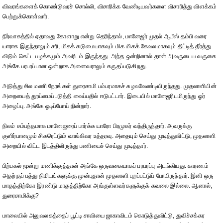
விவரங்களைக் கொண்டுவரச் சொல்லி, விசாரிக்க வேண்டியவர்களை விசாரித்து விளக்கம்
பெற்றுக்கொள்வார்.
நிர்வாகத்தில் ஏதாவது கோளாறு என்று தெரிந்தால், மானேஜர் முதல் ஆபீஸ் தம்பி வரை
யாராக இருந்தாலும் சரி, மிகக் கடுமையாகவும் மிக மிகக் கேவலமாகவும் திட்டித் தீர்த்து
விடும் கெட்ட பழக்கமும் அவரிடம் இருந்தது. அந்த ஒன்றினால் தான் அவருடைய வருகை
அங்கே பரபரப்பான ஒன்றாக அனைவராலும் கருதப்படுகிறது.
அடுத்து சில மணி நேரங்கள் துரைசாமி பம்பரமாகச் சுழலவேண்டியிருந்தது. முதலாளியின்
அறையைத் தூய்மைப்படுத்தி வைப்பதில் ஈடுபட்டார். இடையில் மானேஜரிடமிருந்து ஓர்
அழைப்பு. அங்கே ஓடிப்போய் நின்றார்.
நிலம் சம்பந்தமாக மானேஜரைப் பார்க்க யாரோ பிரமுகர் வந்திருந்தார். அவருக்கு
குளிர்பானமும் சிகரெட்டும் வாங்கிவர உத்தரவு. அதையும் செய்து முடித்துவிட்டு, முதலாளி
அறையில் விட்ட இடத்திலிருந்து பணியைச் செய்து முடித்தார்.
பிற்பகல் மூன்று மணிக்குத்தான் அங்கே ஒருவகையாகப் பரபரப்பு அடங்கியது. காரணம்
அதற்குப் பத்து நிமிடங்களுக்கு முன்புதான் முதலாளி புறப்பட்டுப் போயிருந்தார். இனி ஒரு
மாதத்திற்கோ இரண்டு மாதத்திற்கோ அங்குள்ளவர்களுக்குக் கவலை இல்லை. ஆனால்,
துரைசாமிக்கு?
மாலையில் அலுவலகத்தைப் பூட்டி சாவியை ஜாகாவிடம் கொடுத்துவிட்டு, துவிச்சக்கர