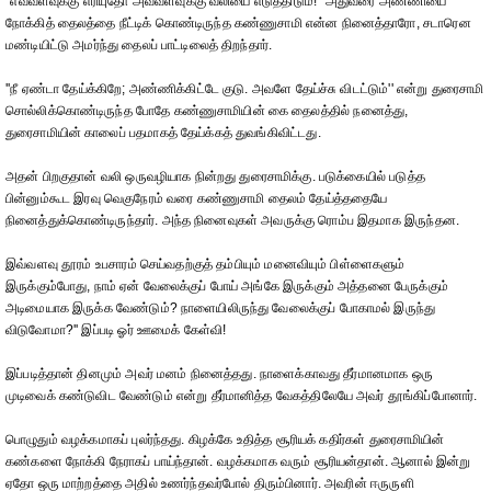
''எவ்வளவுக்கு எரியுதோ அவ்வளவுக்கு வலியை எடுத்திடும்!'' அதுவரை அண்ணியை
நோக்கித் தைலத்தை நீட்டிக் கொண்டிருந்த கண்ணுசாமி என்ன நினைத்தாரோ, சடாரென
மண்டியிட்டு அமர்ந்து தைலப் பாட்டிலைத் திறந்தார்.
''நீ ஏண்டா தேய்க்கிறே; அண்ணிக்கிட்டே குடு. அவளே தேய்ச்சு விடட்டும்'' என்று துரைசாமி
சொல்லிக்கொண்டிருந்த போதே கண்ணுசாமியின் கை தைலத்தில் நனைத்து,
துரைசாமியின் காலைப் பதமாகத் தேய்க்கத் துவங்கிவிட்டது.
அதன் பிறகுதான் வலி ஒருவழியாக நின்றது துரைசாமிக்கு. படுக்கையில் படுத்த
பின்னும்கூட இரவு வெகுநேரம் வரை கண்ணுசாமி தைலம் தேய்த்ததையே
நினைத்துக்கொண்டிருந்தார். அந்த நினைவுகள் அவருக்கு ரொம்ப இதமாக இருந்தன.
இவ்வளவு தூரம் உபசாரம் செய்வதற்குத் தம்பியும் மனைவியும் பிள்ளைகளும்
இருக்கும்போது, நாம் ஏன் வேலைக்குப் போய் அங்கே இருக்கும் அத்தனை பேருக்கும்
அடிமையாக இருக்க வேண்டும்? நாளையிலிருந்து வேலைக்குப் போகாமல் இருந்து
விடுவோமா?'' இப்படி ஓர் ஊமைக் கேள்வி!
இப்படித்தான் தினமும் அவர் மனம் நினைத்தது. நாளைக்காவது தீர்மானமாக ஒரு
முடிவைக் கண்டுவிட வேண்டும் என்று தீர்மானித்த வேகத்திலேயே அவர் தூங்கிப்போனார்.
பொழுதும் வழக்கமாகப் புலர்ந்தது. கிழக்கே உதித்த சூரியக் கதிர்கள் துரைசாமியின்
கண்களை நோக்கி நேராகப் பாய்ந்தான். வழக்கமாக வரும் சூரியன்தான். ஆனால் இன்று
ஏதோ ஒரு மாற்றத்தை அதில் உணர்ந்தவர்போல் திரும்பினார். அவரின் ஈருருளி