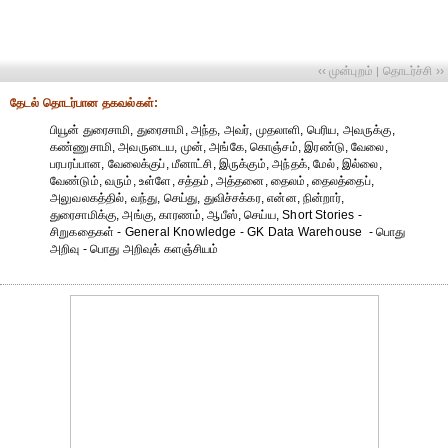
‹‹ முன்புறம்
தொடர்ச்சி ››
|
தேட‌ல் தொட‌ர்பான தகவ‌ல்க‌ள்:
பியூன் துரைசாமி, துரைசாமி, அந்த, அவர், முதலாளி, பெரிய, அவருக்கு,
கண்ணுசாமி, அவருடைய, முன், அங்கே, கொஞ்சம், இரண்டு, வேலை,
பரபரப்பான, வேலைக்குப், மீனாட்சி, இருக்கும், அந்தக், மேல், இல்லை,
வேண்டும், வரும், உள்ளே, சத்தம், அத்தனை, தைலம், தைலத்தைப்,
அலுவலகத்தில், வந்து, செய்து, துவிச்சக்கர, என்ன, நின்றார்,
துரைசாமிக்கு, அங்கு, காரணம், ஆபீஸ், செய்ய, Short Stories -
சிறுகதைகள் - General Knowledge - GK Data Warehouse - பொது
அறிவு - பொது அறிவுக் களஞ்சியம்