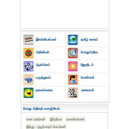
இலக்கியங்கள்
தமிழ் உலகம்
அறிவியல்
பொதுஅறிவு
ஆன்மிகம்
ஜோதிடம்
மருத்துவம்
பெண்கள்
நகைச்சுவை
கலைகள்
பொது அறிவுக் களஞ்சியம்
உலக நாடுகள்
இந்தியா
நாகரிகங்கள்
இந்து - குழந்தைப் பெயர்கள்