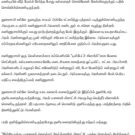
வண்டியில் வீடு போய்ச் சேர்ந்த போது உள்ளதைச் சொல்வோன் கேள்விகளுக்குப் பதில்
சொல்லிக்கொண்டிருந்தார்.
துரைசாமி உள்ளே நுழைந்த சமயம் அங்கே உட்கார்ந்து புத்தகம் படித்துக்கொண்டிருந்த
அவருடைய தம்பி கண்ணுசாமி அவரைக் கண்டதும் சடாரென எழுந்து நின்றார்.
கண்ணுசாமிக்கும் வயது நாற்பத்தைந்துக்கு மேல் இருக்கும். இவ்வளவு வயதாகியும்கூட
அவர் அண்ணனுக்கு முன் சரிக்குச் சரியாக உட்கார்ந்ததே இல்லை. அவ்வளவுக்குச்
சம்பிரதாயங்களிலும் மரியாதைகளிலும் ஊறிப்போன குடும்பம் அவர்களுடையது.
கண்ணுசாமி ஒரு வெள்ளைக்கார கம்பெனியில் ''டிஸ்பேட்ச் கிளார்க்''காக வேலை
செய்கிறார். கல்யாணமாகாமலேயே கடைசிவரை காலத்தை ஓட்டிவிட்ட கட்டை பிரமச்சாரி.
அண்ணனிடம் எதுவும் கேட்கவேண்டும் என்றாலும் சரி, பேச வேண்டும் என்றாலும் சரி
எல்லாம் அண்ணி மூலமாகத்தான் நடைபெறும். அவ்வளவுக்கு அண்ணன் மேல் பெரிய
மதிப்பு வைத்திருப்பவர் கண்ணுசாமி.
துரைசாமி உள்ளே சென்று உடைகளைக் களைந்துவிட்டு இடுப்பில் துண்டோடு
குளியலறைக்கு வந்தபோது, அவர் மனைவி மீனாட்சி அவருக்கு வெந்நீர் விளாவிக்
கொண்டிருந்தாள். நீர் பதமாக ஆனவுடன் மொண்டு குளிப்பதற்கு ஒரு பாத்திரத்தை அதில்
திணித்துவிட்டு அகன்றாள்.
பாதி குளித்துக்கொண்டிருந்தபோது குளியலறையிலிருந்து சத்தம் வந்தது.
''இங்கே வந்து முதுகைக் கொஞ்சம் தேய்த்துவிடு மீனாட்சி. பகல்ல கொஞ்சம் வேர்த்ததும்