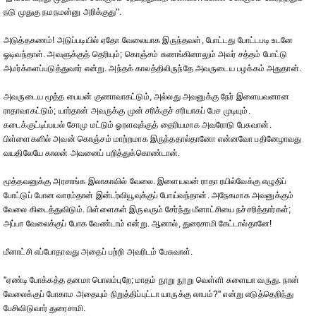
நடு முதுகு நமநமன்னு அரிக்குது''.
அடுத்தகணம்! அடுப்படியில் ஏதோ வேலையாக இருந்தவள், போட்டது போட்டபடி உடனே
ஓடிவந்தாள். அவளுக்குத் தெரியும்; கொஞ்சம் சுணங்கினாலும் அவர் சத்தம் போட்டு
அமர்க்களப்படுத்துவார் என்று. அந்தக் காலத்திலிருந்தே அவருடைய பழக்கம் அதுதான்.
அவருடைய மூத்த பையன் குணாவாகட்டும், அல்லது அவனுக்கு நேர் இளையவனான
ராதாவாகட்டும்; யார்தான் அவருக்கு முன் சரிக்குச் சரியாகப் பேச முடியும்.
கடைக்குட்டிப்பயல் சோமு மட்டும் ஓரளவுக்குத் தைரியமாக அவரோடு பேசுவான்.
பிள்ளைகளில் அவன் கொஞ்சம் மாற்றமாக இருந்ததால்தானோ என்னவோ பதினேழாவது
வயதிலேயே காலன் அவனைப் பறித்துக்கொண்டான்.
மூத்தவனுக்கு அரசாங்க இலாகாவில் வேலை. இளையவன் ராதா ரயில்வேக்கு எழுதிப்
போட்டுப் போன வாரம்தான் இன்டர்வியூவுக்குப் போய்வந்தான். அநேகமாக அவனுக்கும்
வேலை கிடைத்துவிடும். பிள்ளைகள் இருவரும் சேர்ந்து மீனாட்சியை நச்சரித்தார்கள்;
அப்பா வேலைக்குப் போக வேண்டாம் என்று. ஆனால், துரைசாமி கேட்டால்தானே!
மீனாட்சி எப்போதாவது அதைப் பற்றி அவரிடம் பேசுவாள்.
''ஏண்டி போக்கத்த தனமா பொலம்புறே; மாதம் நூறு நூறு வெள்ளி சுளையா வருது. நான்
வேலைக்குப் போகாம அதையும் நிறுத்திப்புட்டா யாருக்கு லாபம்?'' என்று எடுத்தெறிந்து
பேசிவிடுவார் துரைசாமி.