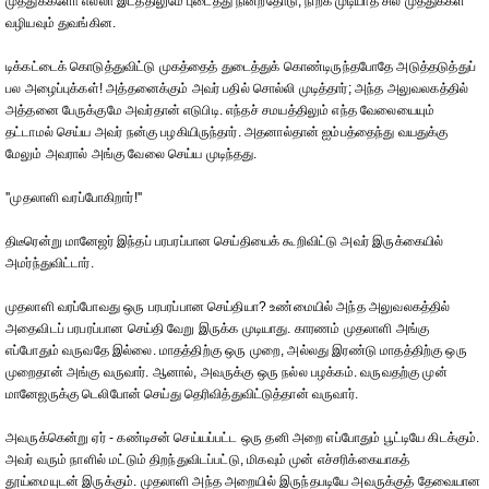
முத்துக்களோ எல்லா இடத்திலுமே புடைத்து நின்றதோடு, நிற்க முடியாத சில முத்துக்கள்
வழியவும் துவங்கின.
டிக்கட்டைக் கொடுத்துவிட்டு முகத்தைத் துடைத்துக் கொண்டிருந்தபோதே அடுத்தடுத்துப்
பல அழைப்புக்கள்! அத்தனைக்கும் அவர் பதில் சொல்லி முடித்தார்; அந்த அலுவலகத்தில்
அத்தனை பேருக்குமே அவர்தான் எடுபிடி. எந்தச் சமயத்திலும் எந்த வேலையையும்
தட்டாமல் செய்ய அவர் நன்கு பழகியிருந்தார். அதனால்தான் ஐம்பத்தைந்து வயதுக்கு
மேலும் அவரால் அங்கு வேலை செய்ய முடிந்தது.
''முதலாளி வரப்போகிறார்!''
திடீரென்று மானேஜர் இந்தப் பரபரப்பான செய்தியைக் கூறிவிட்டு அவர் இருக்கையில்
அமர்ந்துவிட்டார்.
முதலாளி வரப்போவது ஒரு பரபரப்பான செய்தியா? உண்மையில் அந்த அலுவலகத்தில்
அதைவிடப் பரபரப்பான செய்தி வேறு இருக்க முடியாது. காரணம் முதலாளி அங்கு
எப்போதும் வருவதே இல்லை. மாதத்திற்கு ஒரு முறை, அல்லது இரண்டு மாதத்திற்கு ஒரு
முறைதான் அங்கு வருவார். ஆனால், அவருக்கு ஒரு நல்ல பழக்கம். வருவதற்கு முன்
மானேஜருக்கு டெலிபோன் செய்து தெரிவித்துவிட்டுத்தான் வருவார்.
அவருக்கென்று ஏர் - கண்டிசன் செய்யப்பட்ட ஒரு தனி அறை எப்போதும் பூட்டியே கிடக்கும்.
அவர் வரும் நாளில் மட்டும் திறந்துவிடப்பட்டு, மிகவும் முன் எச்சரிக்கையாகத்
தூய்மையுடன் இருக்கும். முதலாளி அந்த அறையில் இருந்தபடியே அவருக்குத் தேவையான