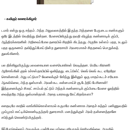
- கவிஞர் காரைக்கிழார்
டமார் என்று ஒரு சத்தம். அந்த அலுவலகத்தில் இருந்த அத்தனை பேருடைய கண்களும்
ஒரே இடத்தில் வெறித்து நின்றன. மேசையிலிருந்து தவறி விழுந்த கண்ணாடிக் குப்பி,
ஆத்திரக்காரனின் அறிவைப்போல தரையில் சிதறிக் கிடந்தது. அருகே உள்ளம் பதற, உடலும்
பதற ஒருகணம் தவித்துப்போய் நின்ற துரைசாமி அவசரமாகச் சிதறலைப் பொறுக்கத்
துவங்கினார்.
பல திக்கிலுமிருந்து பலவகையான வசையொலிகள் வெடித்தன. பெரிய கிராணி
ஆசோங்கின் குரல் உச்சஸ்தாயியில் ஒலித்தது. டைப்பிஸ்ட் லெங் லெங் கூட ஏதேதோ
சொன்னான். அது மட்டுமா? வேலைக்குச் சேர்ந்து இன்னும் ஒரு மாதம்கூடச் சரியாக
ஆகவில்லை, அந்த ஒஸ்மான். அவன்கூட என்னமாய்ச் சூடேற்றிப் பேசினான்!
இத்தனைக்கும் சிகரட் சாம்பல் தட்டும் அந்தக் கண்ணாடிக் குப்பியை மேசை ஓரத்தில்
வைத்ததே அந்த ஒஸ்மான்தான். அதை யாராவது கேட்கிறார்களா?
எதையுமே காதில் வாங்கிக்கொள்ளாமல் கருமமே கண்ணாக அதைச் சுத்தம் பண்ணுவதில்
மும்முரம் காட்டிக்கொண்டிருந்தார் துரைசாமி. மனத்துக்குள் அவர் தன்னைத்தானே
சபித்துக் கொண்டுமிருந்தார்.
இப்போதெல்லாம் அவருக்கு முன்போல பார்வை சரியாகத் தெரிவதில்லை. அருகில்