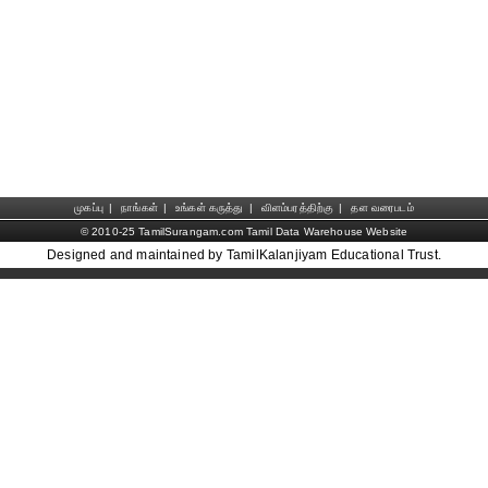
முகப்பு
|
நாங்கள்
|
உங்கள் கருத்து
|
விளம்பரத்திற்கு
|
தள வரைபடம்
© 2010-25 TamilSurangam.com Tamil Data Warehouse Website
Designed and maintained by TamilKalanjiyam Educational Trust.