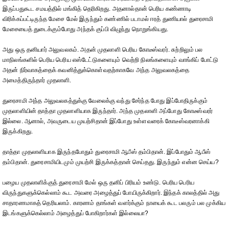
இருப்பதுகூட சமயத்தில் மங்கித் தெரிகிறது. அதனால்தான் பெரிய கண்ணாடி
விரிக்கப்பட்டிருந்த மேசை மேல் இருந்தும் கண்ணில் படாமல் ஈரத் துணியால் துரைசாமி
மேசையைத் துடைக்கும்போது அந்தக் குப்பி விழுந்து நொறுங்கியது.
அது ஒரு தனியார் அலுவலகம். அதன் முதலாளி பெரிய கோடீஸ்வரர். சுற்றிலும் பல
மாநிலங்களில் பெரிய பெரிய எஸ்டேட்டுகளையும் வெற்றி நிலங்களையும் வாங்கிப் போட்டு
அதன் நிர்வாகத்தைக் கவனித்துக்கொள்வதற்காகவே அந்த அலுவலகத்தை
அமைத்திருந்தார் முதலாளி.
துரைசாமி அந்த அலுவலகத்துக்கு வேலைக்கு வந்து சேர்ந்த போது இப்போதிருக்கும்
முதலாளியின் தாத்தா முதலாளியாக இருந்தார். அந்த முதலாளி அப்போது கோடீஸ்வரர்
இல்லை. ஆனால், அவருடைய முயற்சிதான் இப்போது உள்ளவரைக் கோடீஸ்வரனாக்கி
இருக்கிறது.
தாத்தா முதலாளியாக இருந்தபோதும் துரைசாமி ஆபீஸ் தம்பிதான். இப்போதும் ஆபீஸ்
தம்பிதான். துரைசாமியிடமும் முயற்சி இருக்கத்தான் செய்தது. இருந்தும் என்ன செய்ய?
பழைய முதலாளிக்குத் துரைசாமி மேல் ஒரு தனிப் பிரியம் உண்டு. பெரிய பெரிய
விருந்துகளுக்கெல்லாம் கூட அவரை அழைத்துப் போயிருக்கிறார். இந்தக் காலத்தில் அது
சாதாரணமாகத் தெரியலாம். காரணம் தாங்கள் வளர்க்கும் நாயைக் கூட பலரும் பல முக்கிய
இடங்களுக்கெல்லாம் அழைத்துப் போகிறார்கள் இல்லையா?