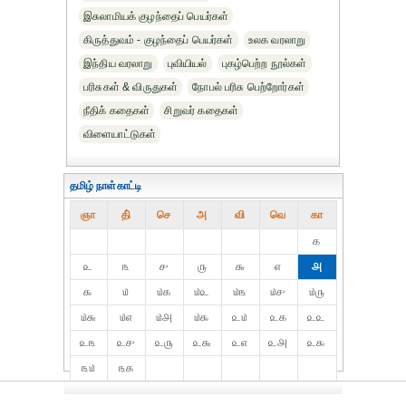
இசுலாமியக் குழந்தைப் பெயர்கள்
கிருத்துவம் - குழந்தைப் பெயர்கள்
உலக வரலாறு
இந்திய வரலாறு
புவியியல்
புகழ்பெற்ற நூல்கள்
பரிசுகள் & விருதுகள்
நோபல் பரிசு‎ பெற்றோர்‎கள்
நீதிக் கதைகள்
சிறுவர் கதைகள்
விளையாட்டுகள்
தமிழ் நாள்காட்டி
ஞா
தி்
செ
அ
வி
வெ
கா
௧
௨
௩
௪
௫
௬
௭
௮
௯
௰
௰௧
௰௨
௰௩
௰௪
௰௫
௰௬
௰௭
௰௮
௰௯
௨௰
௨௧
௨௨
௨௩
௨௪
௨௫
௨௬
௨௭
௨௮
௨௯
௩௰
௩௧