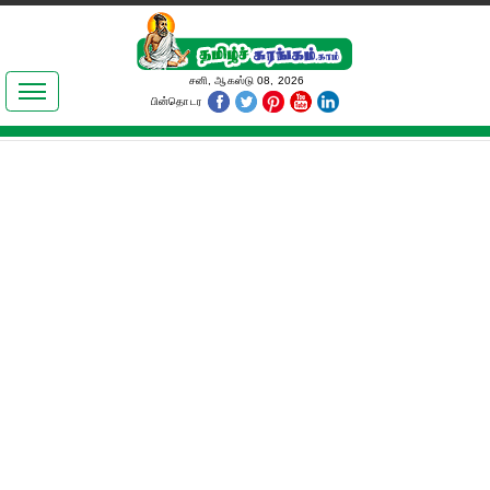
இலக்கியங்கள்
சனி, ஆகஸ்டு 08, 2026
பின்தொடர
தமிழ் உலகம்
அறிவியல்
பொதுஅறிவு
ஆன்மிகம்
ஜோதிடம்
மருத்துவம்
பெண்கள் பகுதி
நகைச்சுவை
கலையுலகம்