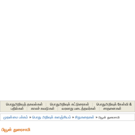
பொதுஅறிவுத் தகவல்கள்
|
பொதுஅறிவுக் கட்டுரைகள்
|
பொதுஅறிவுக் கேள்வி &
பதில்கள்
|
காலச் சுவடுகள்
|
வரலாறு படைத்தவர்கள்
|
சாதனைகள்‎
முதன்மை பக்கம்
»
பொது அறிவுக் களஞ்சியம்
»
சிறுகதைகள்
»
பியூன் துரைசாமி
பியூன் துரைசாமி