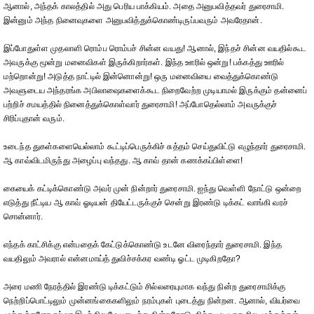
ஆனால், அந்தக் காலத்தில் அது பெரிய பாக்கியம். அதை அனுபவித்தவர் துரைசாமி.
இன்னும் அந்த நினைவுகளை அனுபவித்துக்கொண்டிருப்பவரும் அவரேதான்.
இப்போதுள்ள முதலாளி ரொம்ப ரொம்பச் சின்ன வயது! ஆனால், இந்தச் சின்ன வயதில்கூட
அவருக்கு மூன்று மனைவிகள் இருக்கிறார்கள். இந்த ஊரில் ஒன்று! பக்கத்து ஊரில்
மற்றொன்று! அடுத்த நாட்டில் இன்னொன்று! ஒரு மனைவியை வைத்துக்கொண்டு
அவளுடைய அந்தரங்க அபிலாஷைகளைக்கூட நிறைவேற்ற முடியாமல் இருக்கும் தன்னைப்
பற்றிச் சமயத்தில் நினைத்துக்கொள்வார் துரைசாமி! அப்போதெல்லாம் அவருக்குச்
சிரிப்புதான் வரும்.
உடைந்த துகள்களையெல்லாம் கூட்டிப்பெருக்கிச் சுத்தம் செய்துவிட்டு எழுந்தார் துரைசாமி.
ஆ காவ்விடமிருந்து அழைப்பு வந்தது. ஆ காவ் தான் கணக்கப்பிள்ளை!
கையைக் கட்டிக்கொண்டு அவர் முன் நின்றார் துரைசாமி. ஐந்து வெள்ளி நோட்டு ஒன்றை
எடுத்து நீட்டிய ஆ காவ் ஓடியன் தியேட்டருக்குச் சென்று இரண்டு டிக்கட் வாங்கி வரச்
சொன்னார்.
எந்தக் காட்சிக்கு என்பதைக் கேட்டுக்கொண்டு உடனே விரைந்தார் துரைசாமி. இந்த
வயதிலும் அவரால் என்னமாய்த் துவிச்சக்கர வண்டி ஓட்ட முடிகிறதோ?
அரை மணி நேரத்தில் இரண்டு டிக்கட்டும் சில்லரையுமாக வந்து நின்ற துரைசாமிக்கு
நெற்றிப்பொட்டிலும் முன்னங்கைகளிலும் நரம்புகள் புடைத்து நின்றன. ஆனால், வியர்வை