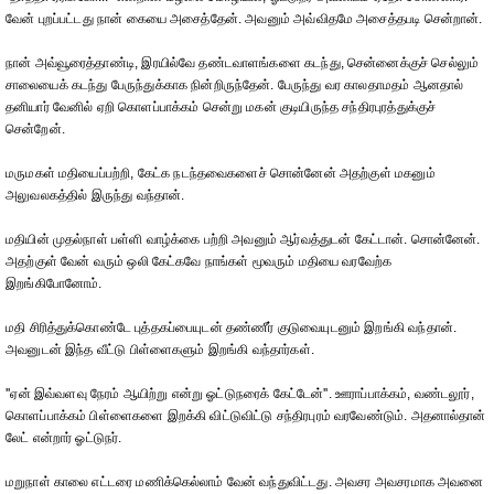
வேன் புறப்பட்டது நான் கையை அசைத்தேன். அவனும் அவ்விதமே அசைத்தபடி சென்றான்.
நான் அவ்வூரைத்தாண்டி, இரயில்வே தண்டவாளங்களை கடந்து, சென்னைக்குச் செல்லும்
சாலையைக் கடந்து பேருந்துக்காக நின்றிருந்தேன். பேருந்து வர காலதாமதம் ஆனதால்
தனியார் வேனில் ஏறி கொளப்பாக்கம் சென்று மகன் குடியிருந்த சந்திரபுரத்துக்குச்
சென்றேன்.
மருமகள் மதியைப்பற்றி, கேட்க நடந்தவைகளைச் சொன்னேன் அதற்குள் மகனும்
அலுவலகத்தில் இருந்து வந்தான்.
மதியின் முதல்நாள் பள்ளி வாழ்க்கை பற்றி அவனும் ஆர்வத்துடன் கேட்டான். சொன்னேன்.
அதற்குள் வேன் வரும் ஒலி கேட்கவே நாங்கள் மூவரும் மதியை வரவேற்க
இறங்கிபோனோம்.
மதி சிரித்துக்கொண்டே புத்தகப்பையுடன் தண்ணீர் குடுவையுடனும் இறங்கி வந்தான்.
அவனுடன் இந்த வீட்டு பிள்ளைகளும் இறங்கி வந்தார்கள்.
''ஏன் இவ்வளவு நேரம் ஆயிற்று என்று ஓட்டுநரைக் கேட்டேன்''. ஊராப்பாக்கம், வண்டலூர்,
கொளப்பாக்கம் பிள்ளைகளை இறக்கி விட்டுவிட்டு சந்திரபுரம் வரவேண்டும். அதனால்தான்
லேட் என்றார் ஓட்டுநர்.
மறுநாள் காலை எட்டரை மணிக்கெல்லாம் வேன் வந்துவிட்டது. அவசர அவசரமாக அவனை