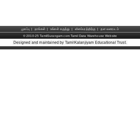
முகப்பு
|
நாங்கள்
|
உங்கள் கருத்து
|
விளம்பரத்திற்கு
|
தள வரைபடம்
© 2010-25 TamilSurangam.com Tamil Data Warehouse Website
Designed and maintained by TamilKalanjiyam Educational Trust.