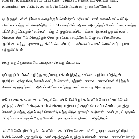
சமஸ்கிருத சுலோகங்களும் மாணவிகள் சொல்ல மற்றவர்களும் சொன்னர்கள்.
மாணவர்கள் மத்தியில் இதை ஏன் திணிக்கிறார்கள் என்று எண்ணினேன்.
முடிந்ததும் பள்ளி நிர்வாக அறைக்குக் சென்றோம். உரிய கட்டணங்களைக் கட்டி விட்டு
விண்ணப்பத்துடன் கொடுத்தோம். LKG வகுப்பில் மதியை அழைத்துப் போய் உட்காரவைத்து
விட்டு திரும்பியதும் ''தாத்தா'' என்று அழுதுகொண்டே என்னை நோக்கி ஓடி வந்தான்.
அவனை மீண்டும் அழைத்துச் சென்று உட்கார வைத்தேன், அழுகை நிற்கவில்லை.
ஆசிரியை வந்து அவனை தூக்கிக் கொண்டார்.... என்னைப் போகச் சொன்னார்... நான்
வந்துவிட்டேன்.
மகனுக்கு அலுவலக நேரமானதால் சென்று விட்டான்.
முப்பது நிமிடங்கள் கழித்து வகுப்பறை பக்கம் இருந்த சன்னல் வழியே பார்த்தேன்.
ஆசிரியை ஏதோ வேடிக்கைக் காட்டிக் கொண்டிருந்தார். மாணவ-மாணவிகள் சிரித்துக்
கொண்டிருந்தார்கள். மதியின் சிரிப்பை பார்த்து மனம் அமைதி அடைந்தது.
மதிய உணவுக் கூடையை எடுத்துக்கொண்டு நின்றிருந்த வேனில் போய் உட்கார்ந்தேன்.
ஓட்டுநர் என்னிடம் சிநேகமாகப் பேசினார். மதியை தினமும் கொளப்பாக்கம் அழைத்து
கொண்டு வந்து, திரும்பவும் கொண்டுவந்து விடுவதாகவும் கூறினார். மகன் குடியிருக்கும்
வீட்டுப் பையன்களும் அந்த வேனில் வருவதாகக் கூறினார். மகிழ்ந்தேன்.
பள்ளியிலேயே நின்றிருந்த வேனில் காலைப்பிரிவு வேளை பள்ளி முடியும் வரை ஓட்டுநரிடம்
பேசிக் கொண்டிருந்துவிட்டு மணி அடித்ததும் எழுந்து போனேன். மாணவ-மாணவிகளோடு