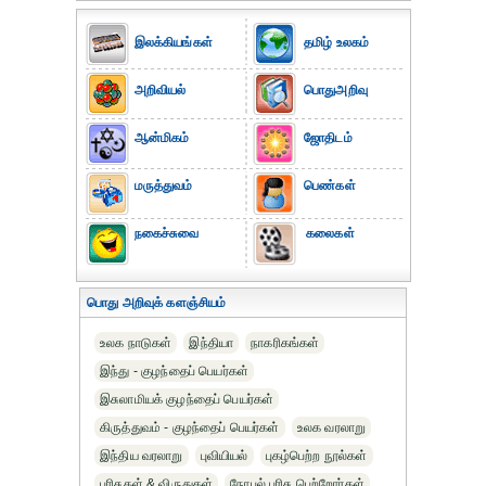
இலக்கியங்கள்
தமிழ் உலகம்
அறிவியல்
பொதுஅறிவு
ஆன்மிகம்
ஜோதிடம்
மருத்துவம்
பெண்கள்
நகைச்சுவை
கலைகள்
பொது அறிவுக் களஞ்சியம்
உலக நாடுகள்
இந்தியா
நாகரிகங்கள்
இந்து - குழந்தைப் பெயர்கள்
இசுலாமியக் குழந்தைப் பெயர்கள்
கிருத்துவம் - குழந்தைப் பெயர்கள்
உலக வரலாறு
இந்திய வரலாறு
புவியியல்
புகழ்பெற்ற நூல்கள்
பரிசுகள் & விருதுகள்
நோபல் பரிசு‎ பெற்றோர்‎கள்