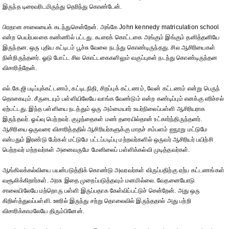
இருந்த டிரைவரிடமிருந்து தெரிந்து கொண்டேன்.
பிரதான சாலையைக் கடந்துசென்றேன். அங்கே John kennedy matriculation school
என்ற பெயர்பலகை கண்ணில் பட்டது. கூரைக் கொட்டகை அங்கும் இங்கும் தனித்தனியே
இருந்தன. ஒரு புதிய கட்டிடம் பூச்சு வேலை நடந்து கொண்டிருந்தது. சில ஆசிரியைகள்
நின்றிருந்தனர். ஓடு போட்ட சில கொட்டகைகளிலும் வகுப்புகள் நடந்து கொண்டிருந்தன
விசாரித்தேன்.
எல்.கே.ஜி படிப்புக்கட்டணம், கட்டிடநிதி, சிறப்புக் கட்டணம், வேன் கட்டணம் என்று பெருந்
தொகையும். சீருடையும் பள்ளியிலேயே வாங்க வேண்டும் என்ற கண்டிப்பும் எனக்கு எரிச்சல்
ஏற்பட்டது. இந்த பள்ளியை நடத்தும் ஒரு அம்மையார் உயர்நிலைப்பள்ளி ஆசிரியராக
இருந்தவர். ஓய்வு பெற்றவர். குழந்தைகள் மண் தரையில்தான் உட்கார்ந்திருந்தனர்.
ஆசிரியை ஒருவரை விசாரித்ததில் ஆசிரியர்களுக்கு மாதச் சம்பளம் ஐநூறு மட்டுமே
என்பதும் இரண்டு பேர்கள் மட்டுமே பட்டப்படிப்பு மற்றவர்களில் ஒருவர் ஆசிரியர் பயிற்சி
பெற்றவர் மற்றவர்கள் அனைவருமே மேனிலைப் பள்ளிக்கல்வி முடித்தவர்கள்.
ஆங்கிலக்கல்வியை பயன்படுத்திக் கொண்டு அவரவர்கள் விருப்பதிற்கு ஏற்ப கட்டணங்கள்
வசூலிக்கிறார்கள். அரசு இதை முறைப்படுத்தவும் மனமில்லை. வேதனையோடு
சாலையிலேயே மற்றொரு பள்ளி இருப்பதாக கேள்விப்பட்டுச் சென்றேன். அது ஒரு
கிறிஸ்த்துவப்பள்ளி. ஊரில் இருந்து சற்று தொலைவில் இருந்ததால் அது பற்றி
விசாரிக்காமலேயே திரும்பினேன்.