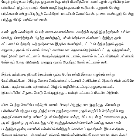
பேருந்துக்குக் காத்திருந்த ஒருவரை இது பற்றி விசாரித்தேன். வண்டலூர் பகுதியில் நல்ல
பள்ளிகள் இருப்பதாகவும். வேன் வசதி இருப்பதாகவும் கூறினார். மறுநாள் சென்று
பார்க்கலாம் என்று வீட்டிற்குச் சென்றேன். மகனிடம் சொன்னேன். நாளை வண்டலூர் சென்று
பார்த்து விட்டு வரச்சொன்னான்.
வண்டலூர் சென்றேன். பெயர்பலகை காணவில்லை, சுவற்றில் எழுதி இருந்தார்கள். உள்ளே
சென்று விசாரித்தேன். பிறந்த சான்றிதழ், பள்ளி சேர்க்கை விண்ணப்பத்திற்கு தனி
கட்டணம் பெற்றோர் படித்தவர்களாக இருக்க வேண்டும், பட்டம் பெற்றிருந்தால் முதல்
சலுகை, பருவக் கட்டணம் மிகவும் கணிசமான தொகை தெரிவிக்கப்பட்டது. புத்தகங்கள்,
நோட்டுகள் தனி கட்டணம், வேனுக்குத்தனி கட்டணம், எல்லாம் கூட்டிப்பார்த்தேன் பள்ளியில்
சேர்க்கும் போது ஆயிரத்தி நானூறு ரூபாய் ஆயிற்று; வேன் கட்டணம் தனி.
இந்தப் பள்ளியை நிர்வகித்தவர்கள் ஒய்வு பெற்ற கல்வி இலாகா எழுத்தர் என்று
கேள்விப்பட்டேன். அங்கு வேலை செய்பவர்கள் பட்டதாரி ஆசிரியர்கள் ஆனால் சிலர் மட்டுமே
பி.எட்., படித்தவர்கள். மற்றவர்கள் அஞ்சல் வழியில் பட்டப்படிப்பு முடித்தவர்கள்.
இப்பள்ளியின் சீருடை கோடு போட்டிருந்தது... படிப்புக் கட்டணம் மிகமிக அதிகம்.
விடைபெற்று வெளியே வந்தேன். மனம் மிகவும் அழுத்தமாக இருந்தது. கிராமப்புற
பள்ளிகளில் ஐந்து வயது பூர்த்தியான குழந்தைகளை முதல் வகுப்பில் சேர்க்கும்போது
குருதட்சணை என்ற பண்பாட்டுடன் வெற்றிலை பாக்கு, மிட்டாயுடன் தட்சணையாக ஒரு
ரூபாய் இரண்டு ரூபாய் வைத்து உயிர் எழுத்துக்களைச் சொல்லச் செய்து கலைமகள்
படத்திற்கு முன்பு வணங்கி பள்ளியில் சேர்த்துக் கொள்ளப்படுவார்கள். இலவச சீருடை,
இலவச சத்துணவு, புத்தகங்கள் எல்லாம் அரசுப்பள்ளிகளில் இலவசமாகவே கிடைக்கும்.