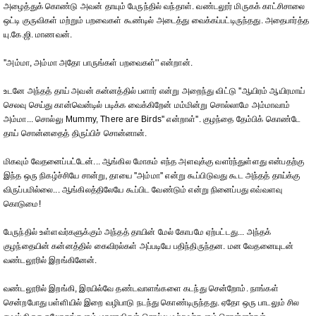
அழைத்துக் கொண்டு அவன் தாயும் பேருந்தில் வந்தாள். வண்டலூர் மிருகக் காட்சிசாலை
ஒட்டி குருவிகள் மற்றும் பறவைகள் கூண்டில் அடைத்து வைக்கப்பட்டிருந்தது. அதைபார்த்த
யு.கே.ஜி. மாணவன்.
''அம்மா, அம்மா அதோ பாருங்கள் பறவைகள்'' என்றான்.
உடனே அந்தத் தாய் அவன் கன்னத்தில் பளார் என்று அறைந்து விட்டு ''ஆயிரம் ஆயிரமாய்
செலவு செய்து கான்வென்டில் படிக்க வைக்கிறேன் மம்மின்று சொல்லாமே அம்மாவாம்
அம்மா... சொல்லு Mummy, There are Birds'' என்றாள்''. குழந்தை தேம்பிக் கொண்டே
தாய் சொன்னதைத் திருப்பிச் சொன்னான்.
மிகவும் வேதனைப்பட்டேன்... ஆங்கில மோகம் எந்த அளவுக்கு வளர்ந்துள்ளது என்பதற்கு
இந்த ஒரு நிகழ்ச்சியே சான்று, தாயை ''அம்மா'' என்று கூப்பிடுவது கூட அந்தத் தாய்க்கு
விருப்பமில்லை... ஆங்கிலத்திலேயே கூப்பிட வேண்டும் என்று நினைப்பது எவ்வளவு
கொடுமை!
பேருந்தில் உள்ளவர்களுக்கும் அந்தத் தாயின் மேல் கோபமே ஏற்பட்டது... அந்தக்
குழந்தையின் கன்னத்தில் கைவிரல்கள் அப்படியே பதிந்திருந்தன. மன வேதனையுடன்
வண்டலூரில் இறங்கினேன்.
வண்டலூரில் இறங்கி, இரயில்வே தண்டவாளங்களை கடந்து சென்றோம். நாங்கள்
சென்றபோது பள்ளியில் இறை வழிபாடு நடந்து கொண்டிருந்தது. ஏதோ ஒரு பாடலும் சில