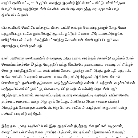
எழுப்பி குளிப்பாட்டி, சாமி கும்பிடவைத்து, இரண்டு இட்லி ஊட்டி விட்டு பள்ளிச்சீருடை
போடும் போது அழத்தொடங்கி வெளியே பையோடு அழைத்து வர மருமகள் பாடு
திண்டாட்டம் தான்.
வீட்டைவிட்டு வெளியே வந்ததும். விளையாட்டு காட்டிக் கொண்டிருக்கும் போது வேன்
வந்துவிட்டது. உடனே துள்ளிக் குதித்தான். ஓட்டுநர் அவனை சிநேகமாக அழைக்க
மகிழ்ச்சியுடன் அவர் பக்கத்தில் உட்கார்ந்து கொண்டான். வேன் புறப்பட்டதும் கை
அசைத்தபடி சென்றான் மதி.
நான் பதினோரு மணியளவில் அவனுக்கு மதிய உணவு எடுத்துக் கொண்டு வழக்கம் போல்
கொளப்பாக்கத்தில் இருந்து பேருந்தில் வந்து இரயில்வே தண்டவாளம் தாண்டி பள்ளிக்குச்
சென்று காத்திருந்தேன். காலைப் பள்ளி வேளை முடிந்து மணி அடித்ததும் மதி வந்தான்.
உடனே என்னிடம் வராமல் மாணவ - மாணவியுடன் அமர்ந்தான். ஆசிரியை போகச்
சொன்னதும். தண்ணீர் குடுவையை எடுத்துக்கொண்டு என்னிடம் வந்தான். வழக்கம்போல்
மரத்தடியில் சாப்பிட்டுவிட்டு, விளையாடி விட்டு மதியம் பள்ளித் தொடங்கியதும்
அழத்தொடங்கினான். சமாதானப்படுத்தி உட்கார வைத்துவிட்டு வந்தேன். பின்னாலேயே
தாத்தா... தாத்தா... என்று அழு குரல் கேட்டது. ஆசிரியை அவன் கைகையப்பற்றி
அழைத்துப் போவதைக் கண்டேன். சிறு பிள்ளைதானே அப்படித்தான் இருப்பான் என்று
எண்ணியபடி வீடு வந்தேன்.
இந்த நடைமுறை வழக்கம்போல் இருபது நாட்கள் நீடித்தது. சில நாட்கள் அழுவான்,
சிலநாட்கள் பள்ளிக்கு போக முரண்டு பிடிப்பான், சில நாட்கள் உற்சாகமாகப் போவதும்