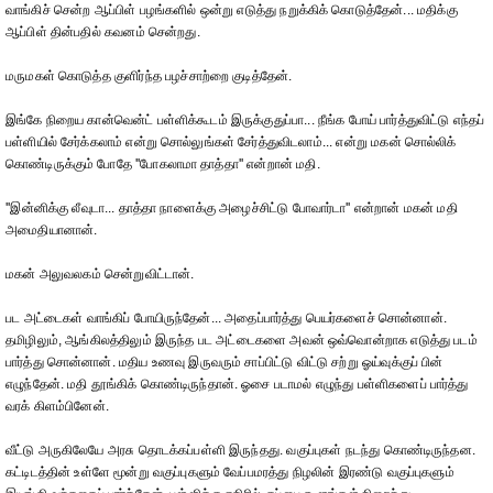
வாங்கிச் சென்ற ஆப்பிள் பழங்களில் ஒன்று எடுத்து நறுக்கிக் கொடுத்தேன்... மதிக்கு
ஆப்பிள் தின்பதில் கவனம் சென்றது.
மருமகள் கொடுத்த குளிர்ந்த பழச்சாற்றை குடித்தேன்.
இங்கே நிறைய கான்வென்ட் பள்ளிக்கூடம் இருக்குதுப்பா... நீங்க போய் பார்த்துவிட்டு எந்தப்
பள்ளியில் சேர்க்கலாம் என்று சொல்லுங்கள் சேர்த்துவிடலாம்... என்று மகன் சொல்லிக்
கொண்டிருக்கும் போதே ''போகலாமா தாத்தா'' என்றான் மதி.
''இன்னிக்கு லீவுடா... தாத்தா நாளைக்கு அழைச்சிட்டு போவார்டா'' என்றான் மகன் மதி
அமைதியானான்.
மகன் அலுவலகம் சென்றுவிட்டான்.
பட அட்டைகள் வாங்கிப் போயிருந்தேன்... அதைப்பார்த்து பெயர்களைச் சொன்னான்.
தமிழிலும், ஆங்கிலத்திலும் இருந்த பட அட்டைகளை அவன் ஒவ்வொன்றாக எடுத்து படம்
பார்த்து சொன்னான். மதிய உணவு இருவரும் சாப்பிட்டு விட்டு சற்று ஓய்வுக்குப் பின்
எழுந்தேன். மதி தூங்கிக் கொண்டிருந்தான். ஓசை படாமல் எழுந்து பள்ளிகளைப் பார்த்து
வரக் கிளம்பினேன்.
வீட்டு அருகிலேயே அரசு தொடக்கப்பள்ளி இருந்தது. வகுப்புகள் நடந்து கொண்டிருந்தன.
கட்டிடத்தின் உள்ளே மூன்று வகுப்புகளும் வேப்பமரத்து நிழலின் இரண்டு வகுப்புகளும்