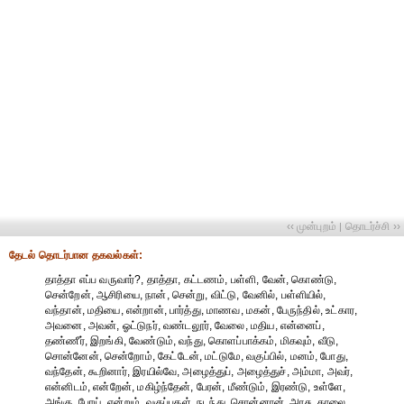
‹‹ முன்புறம்
தொடர்ச்சி ››
|
தேட‌ல் தொட‌ர்பான தகவ‌ல்க‌ள்:
தாத்தா எப்ப வருவார்?, தாத்தா, கட்டணம், பள்ளி, வேன், கொண்டு,
சென்றேன், ஆசிரியை, நான், சென்று, விட்டு, வேனில், பள்ளியில்,
வந்தான், மதியை, என்றான், பார்த்து, மாணவ, மகன், பேருந்தில், உட்கார,
அவனை, அவன், ஓட்டுநர், வண்டலூர், வேலை, மதிய, என்னைப்,
தண்ணீர், இறங்கி, வேண்டும், வந்து, கொளப்பாக்கம், மிகவும், வீடு,
சொன்னேன், சென்றோம், கேட்டேன், மட்டுமே, வகுப்பில், மனம், போது,
வந்தேன், கூறினார், இரயில்வே, அழைத்துப், அழைத்துச், அம்மா, அவர்,
என்னிடம், என்றேன், மகிழ்ந்தேன், பேரன், மீண்டும், இரண்டு, உள்ளே,
அங்கு, போய், என்றும், வகுப்புகள், நடந்து, சொன்னான், அரசு, காலை,