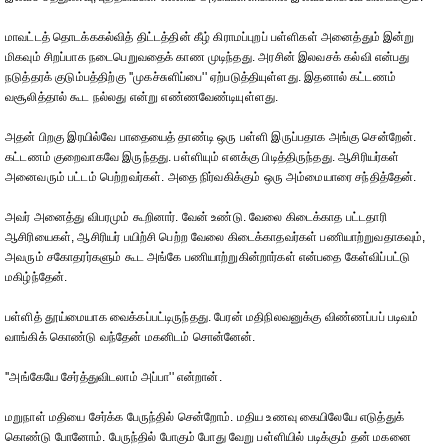
மாவட்டத் தொடக்ககல்வித் திட்டத்தின் கீழ் கிராமப்புறப் பள்ளிகள் அனைத்தும் இன்று
மிகவும் சிறப்பாக நடைபெறுவதைக் காண முடிந்தது. அரசின் இலவசக் கல்வி என்பது
நடுத்தரக் குடும்பத்திற்கு ''முகச்சுளிப்பை'' ஏற்படுத்தியுள்ளது. இதனால் கட்டணம்
வசூலித்தால் கூட நல்லது என்று எண்ணவேண்டியுள்ளது.
அதன் பிறகு இரயில்வே பாதையைத் தாண்டி ஒரு பள்ளி இருப்பதாக அங்கு சென்றேன்.
கட்டணம் குறைவாகவே இருந்தது. பள்ளியும் எனக்கு பிடித்திருந்தது. ஆசிரியர்கள்
அனைவரும் பட்டம் பெற்றவர்கள். அதை நிர்வகிக்கும் ஒரு அம்மையாரை சந்தித்தேன்.
அவர் அனைத்து விபரமும் கூறினார். வேன் உண்டு. வேலை கிடைக்காத பட்டதாரி
ஆசிரியைகள், ஆசிரியர் பயிற்சி பெற்ற வேலை கிடைக்காதவர்கள் பணியாற்றுவதாகவும்,
அவரும் சகோதரர்களும் கூட அங்கே பணியாற்றுகின்றார்கள் என்பதை கேள்விப்பட்டு
மகிழ்ந்தேன்.
பள்ளித் தூய்மையாக வைக்கப்பட்டிருந்தது. பேரன் மதிநிலவனுக்கு விண்ணப்பப் படிவம்
வாங்கிக் கொண்டு வந்தேன் மகனிடம் சொன்னேன்.
''அங்கேயே சேர்த்துவிடலாம் அப்பா'' என்றான்.
மறுநாள் மதியை சேர்க்க பேருந்தில் சென்றோம். மதிய உணவு கையிலேயே எடுத்துக்
கொண்டு போனோம். பேருந்தில் போகும் போது வேறு பள்ளியில் படிக்கும் தன் மகனை