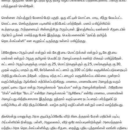
உண்டு. ஒருநாள் வேன் ஓட்டுநர் ஒரு தமிழ் வழிப் பள்ளியைப் பற்றிக்கூறினார். அங்கு போய்
பார்த்துவரச் சென்றேன்.
சென்னை அம்பத்தூர் மேனாம்பேடு பகுதி. ஒரு வீட்டின் மொட்டை மாடி, கீற்று வேயப்பட்ட
கொட்டகை. செங்குத்தான படிகளில் ஏறிப்போய் பார்த்தேன். மனம் மகிழ்ச்சியில்
கூத்தாடியது. அத்தனையும் சின்னஞ்சிறு அரும்புகள். இளஞ்சிவப்பு வண்ணச் சீருடையில்
ஆயிரம் பூக்கள் மலர்ந்தது போல் இருந்தது. பெயர்பலகையில் ''தாய்த் தமிழ்த்
தொடக்கப்பள்ளி'' என எழுதப்பட்டிருந்தது உள்ளம் மகிழ்ந்தது.
ப்ரிகேஜியை-அரும்புகள் என்றும் எல்.கே.ஜி.யை மொட்டுக்கள் என்றும் யூ.கே.ஜி.யை
மலர்கள் என்றும் அழகு தமிழால் பெயரிட்டு அழைப்பதைக் கண்டு மிகவும் மகிழ்ந்தேன்.
கட்டணம் அரும்புகளுக்கு மாதம் ரூ.25, மொட்டுகளுக்கும் ரூ.25, மலர்களுக்கு ரூ.30,
முதல் வகுப்பு மாதம் ரூ.40, சேர்க்கைக் கட்டணம் ரூ.100 மட்டுமே வசூலிக்கப்படுவதையும்
அறிந்து வியப்படைந்தேன். மற்றபடி எந்த கட்டணமும் வசூலிக்கப்படவில்லை. மூன்றாம்
வகுப்பிலிருந்து ஆங்கிலம் கற்பிக்கப்படுகிறது. மாணவ, மாணவியரை அழைத்து வரும்
மூதாட்டியை ஆயா என்று அழைக்காமல் ''தாயம்மா'' என்று அழைக்கிறார்கள். அதேபோல
''மிஸ்'' என்றோ ''மேடம்'' என்றோ அழைக்காமல் ''ஆசிரியை'' என்றே மாணவ, மாணவிகள்
அழைப்பது வித்தியாசமாக இருந்தது. ஐந்தாம் வகுப்புவரை நடப்பதைப் பார்த்துவிட்டு
மகிழ்ச்சியுடன் வீடு திரும்பினேன். வாழ்க தமிழ் வழிப்பள்ளி என்றும் மனம் வாழ்த்தியது.
திடீரென்று மகனுக்கு அரசு குடியிருப்பிலேயே வீடு கிடைத்ததால் பேரன் மதியின் படிப்பு
அப்பள்ளியில் நின்றது. பள்ளி, அலுவலகம், வீடு ஒரே காம்பவுண்டுக்குள் அமைந்ததால்
மத்திய அரசு தொடக்கப்பள்ளிக்கு புதிய சீருடை தைத்து புதிய புத்தகங்கள் வாங்கி மதியை