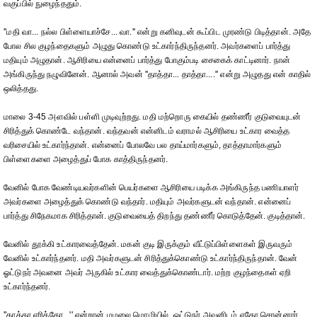
வகுப்பில் நுழைந்ததும்.
''மதி வா... நல்ல பிள்ளையாச்சே... வா.'' என்று கனிவுடன் கூப்பிட முரண்டு பிடித்தான். அதே
போல சில குழந்தைகளும் அழுது கொண்டு உட்கார்ந்திருந்தனர். அவர்களைப் பார்த்து
மதியும் அழுதான். ஆசிரியை என்னைப் பார்த்து போகும்படி சைகைக் காட்டினார். நான்
அங்கிருந்து நழுவினேன். ஆனால் அவன் ''தாத்தா... தாத்தா....'' என்று அழுதது என் காதில்
ஒலித்தது.
மாலை 3-45 அளவில் பள்ளி முடிவுற்றது. மதி மற்றொரு கையில் தண்ணீர் குடுவையுடன்
சிரித்துக் கொண்டே வந்தான். வந்தவன் என்னிடம் வராமல் ஆசிரியை உட்கார வைத்த
வரிசையில் உட்கார்ந்தான். என்னைப் போலவே பல தாய்மார்களும், தாத்தாமார்களும்
பிள்ளைகளை அழைத்துப் போக காத்திருந்தனர்.
வேனில் போக வேண்டியவர்களின் பெயர்களை ஆசிரியை படிக்க அங்கிருந்த பணியாளர்
அவர்களை அழைத்துக் கொண்டு வந்தார். மதியும் அவர்களுடன் வந்தான். என்னைப்
பார்த்து சிநேகமாக சிரித்தான். குடுவையைத் திறந்து தண்ணீர் கொடுத்தேன். குடித்தான்.
வேனில் தூக்கி உட்காரவைத்தேன். மகன் குடி இருக்கும் வீட்டுப்பிள்ளைகள் இருவரும்
வேனில் உட்கார்ந்தனர். மதி அவர்களுடன் சிரித்துக்கொண்டு உட்கார்ந்திருந்தான். வேன்
ஓட்டுநர் அவனை அவர் அருகில் உட்கார வைத்துக்கொண்டார். மற்ற குழந்தைகள் ஏறி
உட்கார்ந்தனர்.
''தாத்தா ஏரிக்கோ...'' என்றான் மழலை மொழியில், ஓட்டுநர் அவனிடம் ஏதோ சொன்னார்.