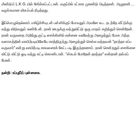
மீண்டும் L.K.G. யில் சேர்க்கப்பட்டான். வகுப்பில் உட்கார முரண்டு பிடித்தான். அழுதான்....
வழக்கமான விசும்பல் நீடித்தது.
இப்பொழுதெல்லாம் மகிழ்ச்சியுடன் பள்ளிக்குப் போவதும் அவனே கூட நடந்தே வீட்டுக்கு
வந்து விடுவதும் கண்டேன். நான் ஊருக்கு வந்துவிட்டு ஒரு மாதம் கழித்துச் சென்றேன்.
நான் வருவதை அறிந்து குட்டி சைக்கிளில் என்னை வரவேற்று அழைத்துப் போக அந்த
வளாகத்தின் வாயிற்படியிலேயே காத்திருந்து அழைத்துச் செல்ல வந்தவன் ''தாத்தா எப்ப
வருவார்'' என்று வாயிற்படி காவலரைக் கேட்டபடி இருந்தானாம். நான் சென்றதும் சைகிளை
விட்டு விட்டு ஓடி வந்து கட்டி கொண்டான். ''ஸ்கூல் போறேன் தாத்தா'' என்றான் தங்கப்
பேரன்.
நன்றி: உப்புநீர்ப் புன்னகை
.