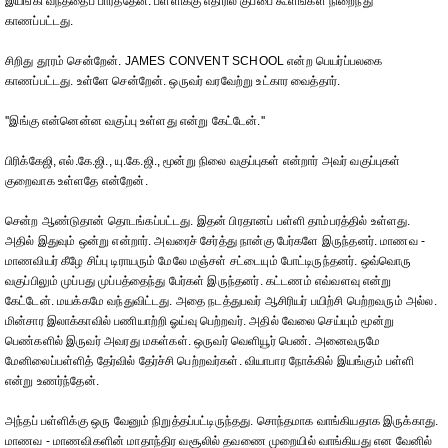
இயங்கி வந்ததைப் பார்த்தேன். பள்ளிக்கு எதிரில் குப்பை கூளங்கள் நிறைந்து
காணப்பட்டது.
சிறிது தூரம் சென்றேன். JAMES CONVENT SCHOOL என்ற பெயர்ப்பலகை
காணப்பட்டது. உள்ளே சென்றேன். ஒருவர் வரவேற்று உட்கார வைத்தார்.
''இங்கு என்னென்ன வகுப்பு உள்ளது என்று கேட்டேன்.''
பிரிக்கேஜி, எல்.கே.ஜி., யு.கே.ஜி., மூன்று நிலை வகுப்புகள் என்றார் அவர் வகுப்புகள்
குறைவாக உள்ளதே என்றேன்.
சென்ற ஆண்டுதான் தொடங்கப்பட்டது. இதன் பிரதானப் பள்ளி தாம்பரத்தில் உள்ளது.
அதில் இதுவும் ஒன்று என்றார். அவரைச் சேர்த்து நான்கு பேர்களே இருந்தனர். மாணவ -
மாணவியர் கீழே சிப்பு டிராயரும் மேலே மஞ்சள் சட்டையும் போட்டிருந்தனர். ஒவ்வொரு
வகுப்பிலும் முப்பது முப்பத்தைந்து பேர்கள் இருந்தனர். கட்டணம் எவ்வளவு என்று
கேட்டேன். மயக்கமே வந்துவிட்டது. அதை நடத்துபவர் ஆசிரியர் பயிற்சி பெற்றவரும் அல்ல.
மின்சார இலாக்காவில் பணியாற்றி ஓய்வு பெற்றவர். அதில் வேலை செய்யும் மூன்று
பெண்களில் இருவர் அவரது மகள்கள். ஒருவர் வெளியூர் பெண். அனைவருமே
மேனிலைப்பள்ளித் தேர்வில் தேர்ச்சி பெற்றவர்கள். வியாபார நோக்கில் இயங்கும் பள்ளி
என்று உணர்ந்தேன்.
அந்தப் பள்ளிக்கு ஒரு வேனும் நிறுத்தப்பட்டிருந்தது. சொந்தமாக வாங்கியதாக இருக்காது.
மாணவ - மாணவிகளின் மாதாந்திர வசூலில் தவணை முறையில் வாங்கியது என வேனில்