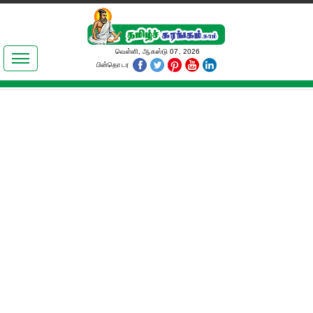
இலக்கியங்கள்
வெள்ளி, ஆகஸ்டு 07, 2026
பின்தொடர
தமிழ் உலகம்
அறிவியல்
பொதுஅறிவு
ஆன்மிகம்
ஜோதிடம்
மருத்துவம்
பெண்கள் பகுதி
நகைச்சுவை
கலையுலகம்