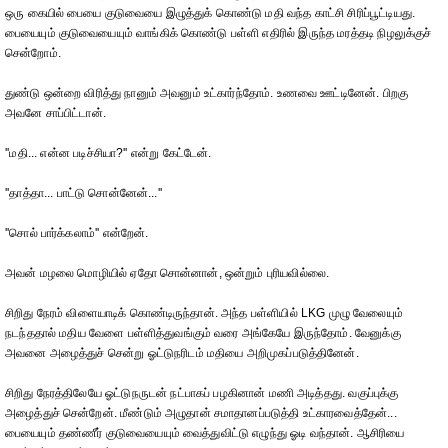
ஒரு கையில் பையை குடுவையை இழுத்துக் கொண்டு மதி வந்த காட்சி சிரிப்பூட்டியது.
பையையும் குடுவையையும் வாங்கிக் கொண்டு பள்ளி எதிரில் இருந்த மரத்தடி நிழலுக்குச்
சென்றோம்.
துண்டு ஒன்றை விரித்து நானும் அவனும் உட்கார்ந்தோம். உணவை ஊட்டினேன். பிறகு
அவனே சாப்பிட்டான்.
''மதி... என்ன படிச்சியா?'' என்று கேட்டேன்.
''தாத்தா... பாட்டு சொன்னேன்...''
''சொல் பார்க்கலாம்'' என்றேன்.
அவன் மழலை மொழியில் ஏதோ சொன்னான், ஒன்றும் புரியவில்லை.
சிறிது நேரம் விளையாடிக் கொண்டிருந்தான். அந்த பள்ளியில் LKG முழு வேலையும்
நடந்ததால் மதிய வேளை பள்ளித்துவங்கும் வரை அங்கேயே இருந்தோம். வேனுக்கு
அவனை அழைத்துச் சென்று ஓட்டுநரிடம் மதியை அறிமுகப்படுத்தினேன்.
சிறிது நேரத்திலேயே ஓட்டுநருடன் நட்பாகப் பழகினான் மணி அடித்தது. வகுப்புக்கு
அழைத்துச் சென்றேன். மீண்டும் அழுதான் சமாதானப்படுத்தி உட்காரவைத்தேன்...
பையையும் தண்ணீர் குடுவையையும் வைத்துவிட்டு எழுந்து ஓடி வந்தான். ஆசிரியை