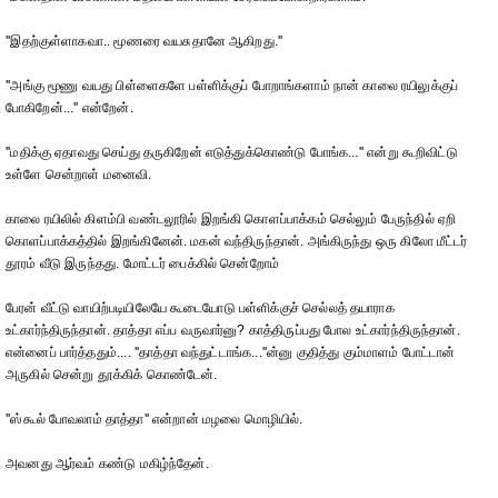
''இதற்குள்ளாகவா.. மூணரை வயசுதானே ஆகிறது.''
''அங்கு மூணு வயது பிள்ளைகளே பள்ளிக்குப் போறாங்களாம் நான் காலை ரயிலுக்குப்
போகிறேன்...'' என்றேன்.
''மதிக்கு ஏதாவது செய்து தருகிறேன் எடுத்துக்கொண்டு போங்க...'' என்று கூறிவிட்டு
உள்ளே சென்றாள் மனைவி.
காலை ரயிலில் கிளம்பி வண்டலூரில் இறங்கி கொளப்பாக்கம் செல்லும் பேருந்தில் ஏறி
கொளப்பாக்கத்தில் இறங்கினேன். மகன் வந்திருந்தான். அங்கிருந்து ஒரு கிலோ மீட்டர்
தூரம் வீடு இருந்தது. மோட்டர் பைக்கில் சென்றோம்
பேரன் வீட்டு வாயிற்படியிலேயே கூடையோடு பள்ளிக்குச் செல்லத் தயாராக
உட்கார்ந்திருந்தான். தாத்தா எப்ப வருவார்னு? காத்திருப்பது போல உட்கார்ந்திருந்தான்.
என்னைப் பார்த்ததும்.... ''தாத்தா வந்துட்டாங்க...''ன்னு குதித்து கும்மாளம் போட்டான்
அருகில் சென்று தூக்கிக் கொண்டேன்.
''ஸ்கூல் போவலாம் தாத்தா'' என்றான் மழலை மொழியில்.
அவனது ஆர்வம் கண்டு மகிழ்ந்தேன்.