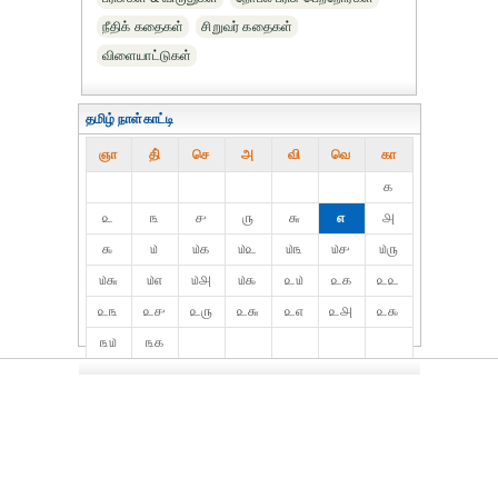
நீதிக் கதைகள்
சிறுவர் கதைகள்
விளையாட்டுகள்
தமிழ் நாள்காட்டி
ஞா
தி்
செ
அ
வி
வெ
கா
௧
௨
௩
௪
௫
௬
௭
௮
௯
௰
௰௧
௰௨
௰௩
௰௪
௰௫
௰௬
௰௭
௰௮
௰௯
௨௰
௨௧
௨௨
௨௩
௨௪
௨௫
௨௬
௨௭
௨௮
௨௯
௩௰
௩௧