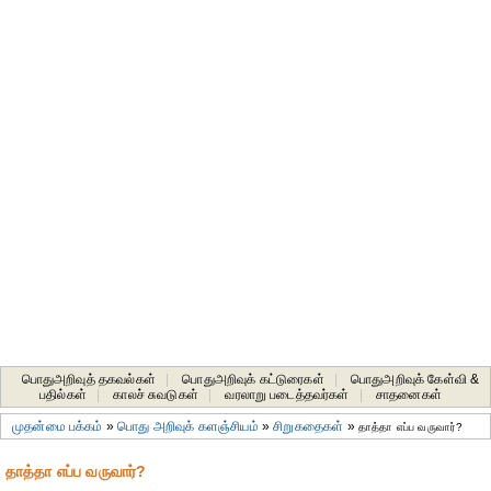
பொதுஅறிவுத் தகவல்கள்
|
பொதுஅறிவுக் கட்டுரைகள்
|
பொதுஅறிவுக் கேள்வி &
பதில்கள்
|
காலச் சுவடுகள்
|
வரலாறு படைத்தவர்கள்
|
சாதனைகள்‎
முதன்மை பக்கம்
»
பொது அறிவுக் களஞ்சியம்
»
சிறுகதைகள்
»
தாத்தா எப்ப வருவார்?
தாத்தா எப்ப வருவார்?