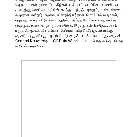
இருந்த, மாதம், முரண்டு, மகிழ்ச்சியுடன், நாட்கள், அந்த, மாணவிகள்,
அழைத்து, வெளியே, மதியின், கடந்து, அந்தத், அவனும், உடனே, வேளை,
அழுதான், என்றார், மழலை, உட்கார்ந்திருந்தான், மொழியில், மருமகள்,
எழுந்து, உணவு, வீட்டு, வண்டலூரில், மதிக்கு, சேர்க்க, வயது, செய்து,
எடுத்துக்கொண்டு, மூன்று, பார்த்தேன், இருந்து, விசாரித்தேன், பற்றி,
மறுநாள், ரூபாய், புத்தகங்கள், பெற்றவர், பயிற்சி, சிறிது, பள்ளிக்கு,
ஒருவர், வந்துவிட்டது, ஆசிரியர், சீருடை, Short Stories - சிறுகதைகள் -
General Knowledge - GK Data Warehouse - பொது அறிவு - பொது
அறிவுக் களஞ்சியம்