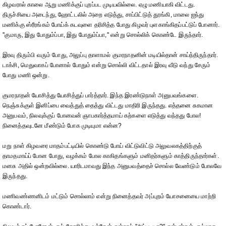
கிழவரால் காலை ஆறு மணிக்குப் புறப்பட முடியவில்லை. ஏழு மணியாகி விட்டது.
திருச்சியை அடைந்து, ஹோட்டலில் அறை எடுத்து, சாப்பிட்டுத் தூங்கி, மாலை ஐந்து
மணிக்கு ஸ்ரீரங்கம் போய்க் கடவுளை தரிசித்த போது கிழவர் புளகாங்கிதப்பட்டுப் போனார்.
''குமாரு, இது போதும்ப்பா, இது போதும்ப்பா,'' என்று சொல்லிக் கொண்டே இருந்தார்.
இரவு திரும்பி வரும் போது, அலுப்பு தாளாமல் குமரநாதனின் மடியில்தான் சாய்ந்திருந்தார்.
டாக்சி, மெதுவாகப் போனால் போதும் என்று சொல்லி விட்டதால் இரவு வீடு வந்து சேரும்
போது மணி ஒன்று.
குமரநாதன் யோசித்து யோசித்துப் பார்த்தார். இந்த இரண்டுநாள் அனுபவங்களை.
நெஞ்சுக்குள் இனிப்பை வைத்துத் தைத்து விட்டது மாதிரி இருந்தது. எத்தனை சுகமான
அனுபவம், நிலவுக்குப் போனவன் ஞாபகார்த்தமாய் கற்களை எடுத்து வந்தது போல!
நினைத்தவுடனே மீண்டும் போக முடியுமா என்ன?
மறு நாள் கிழவரை மாதம்பட்டியில் கொண்டு போய் விட்டுவிட்டு அலுவலகத்திற்குத்
தாமதமாய்ப் போன போது, வழக்கம் போல காகிதங்களும் மனிதர்களும் காத்திருந்தார்கள்.
மனசு அதில் ஒன்றவில்லை. யாரிடமாவது இந்த அனுபவத்தைச் சொல்ல வேண்டும் போலவே
இருந்தது.
மணிவண்ணனிடம் மட்டும் சொல்லாம் என்று நினைத்தவர் அப்புறம் யோசனையை மாற்றி
கொண்டார்.