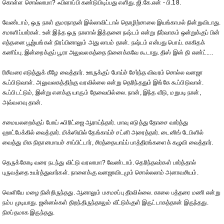
கொள்ள சொல்லாமா? ஃபிளாப்பி கண்டுபிடிப்பது எளிது. ஜி.கே.என் - பி.18.
வேண்டாம், ஒரு நாள் குமரநாதன் இல்லாவிட்டால் தொழிற்சாலை இயங்காமல் நின்றுவிடாது.
சமாளிப்பார்கள். உன் இந்த ஒரு நாளால் இத்தனை நஷ்டம் என்று நிர்வாகம் ஒன்றுக்குப் பின்
எத்தனை பூஜ்யங்கள் நிரப்பினாலும் அது லாபம் தான். நஷ்டம் என்பது பொய். காகிதக்
கணிப்பு. இன்றைக்குப் பூரா அலுவலகத்தை நினைக்கவே கூடாது. திஸ் இஸ் தி எண்ட்....
ரிசீவரை எடுத்துக் கீழே வைத்தார். ஊருக்குப் போய்ச் சேர்ந்த விவரம் சொல்ல வனஜா
கூப்பிடுவாள். அலுவலகத்திற்கு வரவில்லை என்று தெரிந்ததும் இங்கே கூப்பிடுவாள்.
கூப்பிடட்டும், இன்று எனக்கு யாரும் தேவையில்லை. நான், இந்த வீடு, மறுபடி நான்,
அவ்வளவு தான்.
சமையலறைக்குப் போய் ஃபிரிட்ஜை ஆராய்ந்தார். மாவு எடுத்து தோசை வார்த்து
ஹாட்பேக்கில் வைத்தார். மிக்ஸியில் தேங்காய்ச் சட்னி அரைத்தார். டைனிங் டேபிளில்
வைத்து மிக நிதானமாயச் சாப்பிட்டார், சிரத்தையாய்ப் பாத்திரங்களைக் கழுவி வைத்தார்.
தெருக்கோடி வரை நடந்து விட்டு வரலாமா? வேண்டாம். தெரிந்தவர்கள் பார்த்தால்
புருவத்தை உயர்த்துவார்கள். நாளைக்கு வனஜாவிடமும் சொல்லலாம் அனாவசியம்.
வெளியே மழை நின்றிருந்தது. ஆனாலும் மசமசப்பு தீரவில்லை. காலை பத்தரை மணி என்று
நம்ப முடியாது. ஜன்னல்கள் திறந்திருந்தாலும் வீட்டுக்குள் இருட்டாகத்தான் இருந்தது.
நிசப்தமாக இருந்தது.