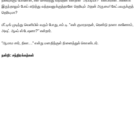
நிலவுக்குப் போனேன், கல் சேகரித்து வந்தேன் என்றால் ''அப்படியா?'' என்பார்கள். கல்லாக
இருந்தாலும் போய் எடுத்து வந்தவனுக்குத்தானே தெரியும் அதன் அருமை! கேட்பவருக்குத்
தெரியுமா?
மீட்டிங் முடிந்து வெளியில் வரும் போது, எம்.டி. ''என் குமரநாதன், ரெண்டு நாளா காணோம்,
அவுட் ஆஃப் ஸ்டேஷனா?'' என்றார்.
''ஆமாம சார், நிலா....'' என்று மனதிற்குள் நினைத்துக் கொண்டார்.
நன்றி: சந்திரக்கற்கள்