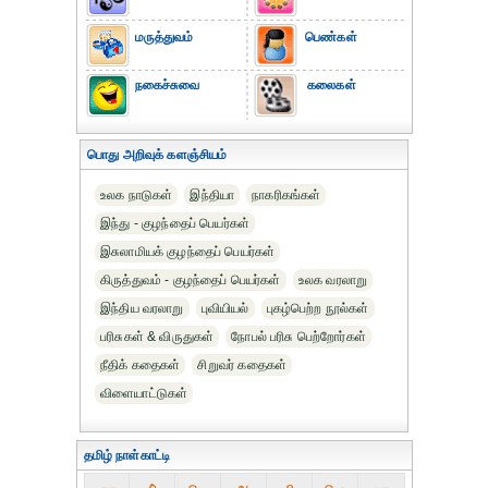
மருத்துவம்
பெண்கள்
நகைச்சுவை
கலைகள்
பொது அறிவுக் களஞ்சியம்
உலக நாடுகள்
இந்தியா
நாகரிகங்கள்
இந்து - குழந்தைப் பெயர்கள்
இசுலாமியக் குழந்தைப் பெயர்கள்
கிருத்துவம் - குழந்தைப் பெயர்கள்
உலக வரலாறு
இந்திய வரலாறு
புவியியல்
புகழ்பெற்ற நூல்கள்
பரிசுகள் & விருதுகள்
நோபல் பரிசு‎ பெற்றோர்‎கள்
நீதிக் கதைகள்
சிறுவர் கதைகள்
விளையாட்டுகள்
தமிழ் நாள்காட்டி