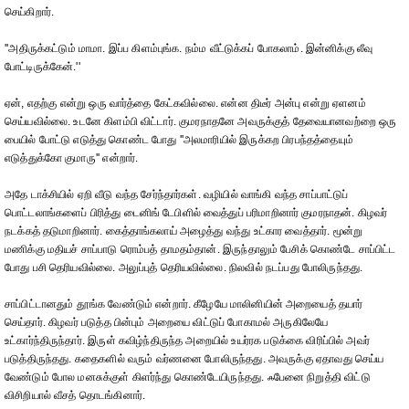
செய்கிறார்.
''அதிருக்கட்டும் மாமா. இப்ப கிளம்புங்க. நம்ம வீட்டுக்கப் போகலாம். இன்னிக்கு லீவு
போட்டிருக்கேன்.''
ஏன், எதற்கு என்று ஒரு வார்த்தை கேட்கவில்லை. என்ன திடீர் அன்பு என்று ஏளனம்
செய்யவில்லை. உடனே கிளம்பி விட்டார். குமரநாதனே அவருக்குத் தேவையானவற்றை ஒரு
பையில் போட்டு எடுத்து கொண்ட போது ''அலமாரியில் இருக்கற பிரபந்தத்தையும்
எடுத்துக்கோ குமாரு'' என்றார்.
அதே டாக்சியில் ஏறி வீடு வந்த சேர்ந்தார்கள். வழியில் வாங்கி வந்த சாப்பாட்டுப்
பொட்டலாங்களைப் பிரித்து டைனிங் டேபிளில் வைத்துப் பரிமாறினார் குமரநாதன். கிழவர்
நடக்கத் தடுமாறினார். கைத்தாங்கலாய் அழைத்து வந்து உட்கார வைத்தார். மூன்று
மணிக்கு மதியச் சாப்பாடு ரொம்பத் தாமதம்தான். இருந்தாலும் பேசிக் கொண்டே சாப்பிட்ட
போது பசி தெரியவில்லை. அலுப்புத் தெரியவில்லை. நிலவில் நடப்பது போலிருந்தது.
சாப்பிட்டானதும் தூங்க வேண்டும் என்றார். கீழேயே மாலினியின் அறையைத் தயார்
செய்தார். கிழவர் படுத்த பின்பும் அறையை விட்டுப் போகாமல் அருகிலேயே
உட்கார்ந்திருந்தார். இருள் கவிழ்ந்திருந்த அறையில் உயர்ரக படுக்கை விரிப்பில் அவர்
படுத்திருந்தது. கதைகளில் வரும் வர்ணனை போலிருந்தது. அவருக்கு ஏதாவது செய்ய
வேண்டும் போல மனசுக்குள் கிளர்ந்து கொண்டேயிருந்தது. ஃபேனை நிறுத்தி விட்டு
விசிறியால் வீசத் தொடங்கினார்.