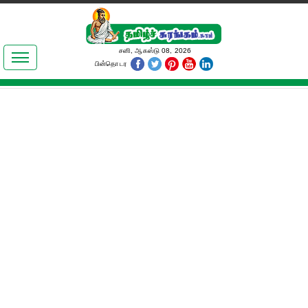
இலக்கியங்கள்
சனி, ஆகஸ்டு 08, 2026
பின்தொடர
தமிழ் உலகம்
அறிவியல்
பொதுஅறிவு
ஆன்மிகம்
ஜோதிடம்
மருத்துவம்
பெண்கள் பகுதி
நகைச்சுவை
கலையுலகம்