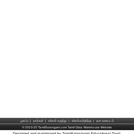
முகப்பு
|
நாங்கள்
|
உங்கள் கருத்து
|
விளம்பரத்திற்கு
|
தள வரைபடம்
© 2010-25 TamilSurangam.com Tamil Data Warehouse Website
Designed and maintained by TamilKalanjiyam Educational Trust.