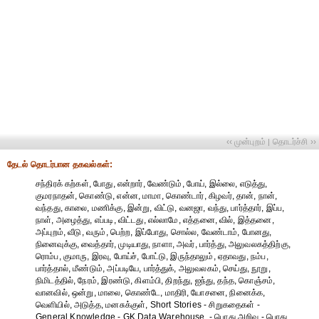
‹‹ முன்புறம்
தொடர்ச்சி ››
|
தேட‌ல் தொட‌ர்பான தகவ‌ல்க‌ள்:
சந்திரக் கற்கள், போது, என்றார், வேண்டும், போய், இல்லை, எடுத்து,
குமரநாதன், கொண்டு, என்ன, மாமா, கொண்டார், கிழவர், தான், நான்,
வந்தது, காலை, மணிக்கு, இன்று, விட்டு, வனஜா, வந்து, பார்த்தார், இப்ப,
நாள், அழைத்து, எப்படி, விட்டது, எல்லாமே, எத்தனை, வில், இத்தனை,
அப்புறம், வீடு, வரும், பெற்ற, இப்போது, சொல்ல, வேண்டாம், போனது,
நினைவுக்கு, வைத்தார், முடியாது, நாளா, அவர், பார்த்து, அலுவலகத்திற்கு,
ரொம்ப, குமாரு, இரவு, போய்ச், போட்டு, இருந்தாலும், ஏதாவது, நம்ப,
பார்த்தால், மீண்டும், அப்படியே, பார்த்துக், அலுவலகம், செய்து, நூறு,
நிமிடத்தில், நேரம், இரண்டு, கிளம்பி, திறந்து, ஐந்து, தந்த, கொஞ்சம்,
வானவில், ஒன்று, மாலை, கொண்டே, மாதிரி, யோசனை, நினைக்க,
வெளியில், அடுத்த, மனசுக்குள், Short Stories - சிறுகதைகள் -
General Knowledge - GK Data Warehouse - பொது அறிவு - பொது