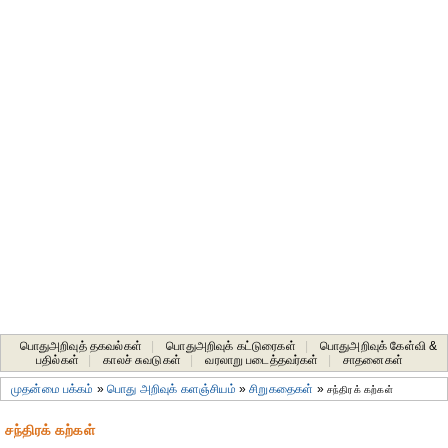
பொதுஅறிவுத் தகவல்கள்
|
பொதுஅறிவுக் கட்டுரைகள்
|
பொதுஅறிவுக் கேள்வி &
பதில்கள்
|
காலச் சுவடுகள்
|
வரலாறு படைத்தவர்கள்
|
சாதனைகள்‎
முதன்மை பக்கம்
»
பொது அறிவுக் களஞ்சியம்
»
சிறுகதைகள்
»
சந்திரக் கற்கள்
சந்திரக் கற்கள்