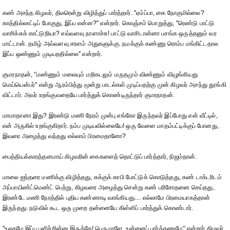
கண் அசந்த கிழவர், திடீரென்று விழித்துப் பார்த்தார். ''ஏம்ப்பா, கை நோகுமில்லை?
காத்தில்லாட்டிப் போகுது, இப்ப என்ன?'' என்றார். கொஞ்சம் பொறுத்து, ''ரெண்டு பாட்டு
வாசிக்சுக் காட்டுறியா? எவ்வளவு நாளாச்சு! பாட்டு வாசிடான்னா பசங்க ஒருத்தனும் வர
மாட்டான். தமிழ் அவ்வளவு சரளம் அதுகளுக்கு. நமக்குக் கண்ணு ரொம்ப மங்கிட்டதால
இப்ப ஒண்ணும் முடியறதில்லை'' என்றார்.
குமரநாதன், ''மண்ணும் மலையும் மறிகடலும் மருதமும் விண்ணும் விழுங்கியது
மெய்யென்பர்'' என்று ஆரம்பித்து மூன்று பாடல்கள் முடிப்பதற்கு முன் கிழவர் அசந்து தூங்கி
விட்டார். அவர் உறங்குவதையே பார்த்துக் கொண்டிருந்தார் குமரநாதன்.
மாமாதானா இது? இரண்டு மணி நேரம் முன்பு எங்கோ இருந்தவர் இப்போது என் வீட்டில்,
என் அருகில் உறங்குகிறார். நம்ப முடியவில்லையே! ஒரு வேளை மாதம்பட்டிக்குப் போனது,
இவரை அழைத்து வந்தது எல்லாம் பிரமைதானோ?
பைத்தியக்காரத்தனமாய் கிழவரின் கைகளைத் தொட்டுப் பார்த்தார், நிஜம்தான்.
மாலை ஐந்தரை மணிக்கு விழித்தது, சுக்குக் காபி போட்டுக் கொடுத்தது, கண் டாக்டரிடம்
அப்பாயிண்ட்மெண்ட் பெற்று, கிழவரை அழைத்து சென்று கண் பரிசோதனை செய்தது,
இரண்டே மணி நேரத்தில் புதிய கண்ணாடி வாங்கியது.... எல்லாமே பிரமையாகத்தான்
இருந்தது. நடுவில் கூட ஒரு முறை தன்னையே கிள்ளிப் பார்த்துக் கொண்டார்.
''உலகமே இப்ப பளிச்சின்னு இருக்கே! பெருமாளே, உன்னைப் பார்க்கணுமே'' என்றார் கிழவர்