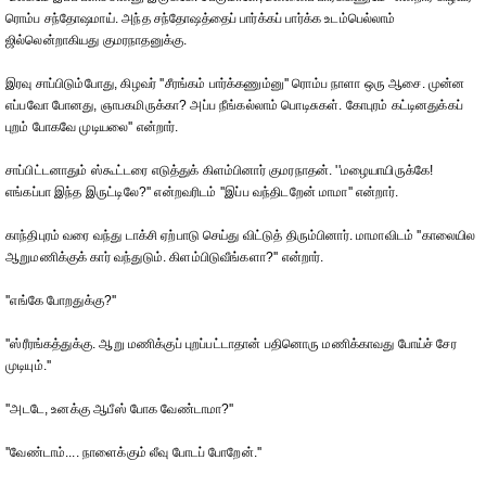
ரொம்ப சந்தோஷமாய். அந்த சந்தோஷத்தைப் பார்க்கப் பார்க்க உடம்பெல்லாம்
ஜில்லென்றாகியது குமரநாதனுக்கு.
இரவு சாப்பிடும்போது, கிழவர் ''சீரங்கம் பார்க்கணும்னு'' ரொம்ப நாளா ஒரு ஆசை. முன்ன
எப்பவோ போனது, ஞாபகமிருக்கா? அப்ப நீங்கல்லாம் பொடிசுகள். கோபுரம் கட்டினதுக்கப்
புறம் போகவே முடியலை'' என்றார்.
சாப்பிட்டனாதும் ஸ்கூட்டரை எடுத்துக் கிளம்பினார் குமரநாதன். ''மழையாயிருக்கே!
எங்கப்பா இந்த இருட்டிலே?'' என்றவரிடம் ''இப்ப வந்திடறேன் மாமா'' என்றார்.
காந்திபுரம் வரை வந்து டாக்சி ஏற்பாடு செய்து விட்டுத் திரும்பினார். மாமாவிடம் ''காலையில
ஆறுமணிக்குக் கார் வந்துடும். கிளம்பிடுவீங்களா?'' என்றார்.
''எங்கே போறதுக்கு?''
''ஸ்ரீரங்கத்துக்கு. ஆறு மணிக்குப் புறப்பட்டாதான் பதினொரு மணிக்காவது போய்ச் சேர
முடியும்.''
''அடடே, உனக்கு ஆபீஸ் போக வேண்டாமா?''
''வேண்டாம்.... நாளைக்கும் லீவு போடப் போறேன்.''