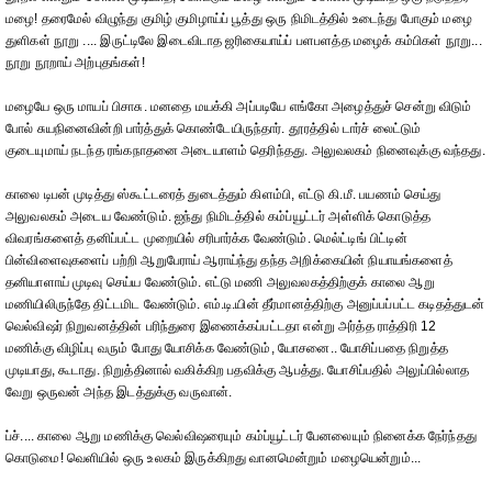
மழை! தரைமேல் விழுந்து குமிழ் குமிழாய்ப் பூத்து ஒரு நிமிடத்தில் உடைந்து போகும் மழை
துளிகள் நூறு .... இருட்டிலே இடைவிடாத ஜரிகையாய்ப் பளபளத்த மழைக் கம்பிகள் நூறு...
நூறு நூறாய் அற்புதங்கள்!
மழையே ஒரு மாயப் பிசாசு. மனதை மயக்கி அப்படியே எங்கோ அழைத்துச் சென்று விடும்
போல் சுயநினைவின்றி பார்த்துக் கொண்டேயிருந்தார். தூரத்தில் டார்ச் லைட்டும்
குடையுமாய் நடந்த ரங்கநாதனை அடையாளம் தெரிந்தது. அலுவலகம் நினைவுக்கு வந்தது.
காலை டிபன் முடித்து ஸ்கூட்டரைத் துடைத்தும் கிளம்பி, எட்டு கி.மீ. பயணம் செய்து
அலுவலகம் அடைய வேண்டும். ஐந்து நிமிடத்தில் கம்ப்யூட்டர் அள்ளிக் கொடுத்த
விவரங்களைத் தனிப்பட்ட முறையில் சரிபார்க்க வேண்டும். மெல்ட்டிங் பிட்டின்
பின்விளைவுகளைப் பற்றி ஆறுபேராய் ஆராய்ந்து தந்த அறிக்கையின் நியாயங்களைத்
தனியாளாய் முடிவு செய்ய வேண்டும். எட்டு மணி அலுவலகத்திற்குக் காலை ஆறு
மணியிலிருந்தே திட்டமிட வேண்டும். எம்.டி.யின் தீர்மானத்திற்கு அனுப்பப்பட்ட கடிதத்துடன்
வெல்விஷர் நிறுவனத்தின் பரிந்துரை இணைக்கப்பட்டதா என்று அர்த்த ராத்திரி 12
மணிக்கு விழிப்பு வரும் போது யோசிக்க வேண்டும், யோசனை.. யோசிப்பதை நிறுத்த
முடியாது, கூடாது. நிறுத்தினால் வகிக்கிற பதவிக்கு ஆபத்து. யோசிப்பதில் அலுப்பில்லாத
வேறு ஒருவன் அந்த இடத்துக்கு வருவான்.
ப்ச்.... காலை ஆறு மணிக்கு வெல்விஷரையும் கம்ப்யூட்டர் பேனலையும் நினைக்க நேர்ந்தது
கொடுமை! வெளியில் ஒரு உலகம் இருக்கிறது வானமென்றும் மழையென்றும்...