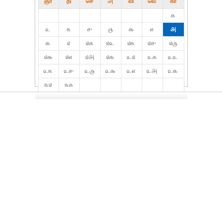
ஞா
தி்
செ
அ
வி
வெ
கா
௧
௨
௩
௪
௫
௬
௭
௮
௯
௰
௰௧
௰௨
௰௩
௰௪
௰௫
௰௬
௰௭
௰௮
௰௯
௨௰
௨௧
௨௨
௨௩
௨௪
௨௫
௨௬
௨௭
௨௮
௨௯
௩௰
௩௧