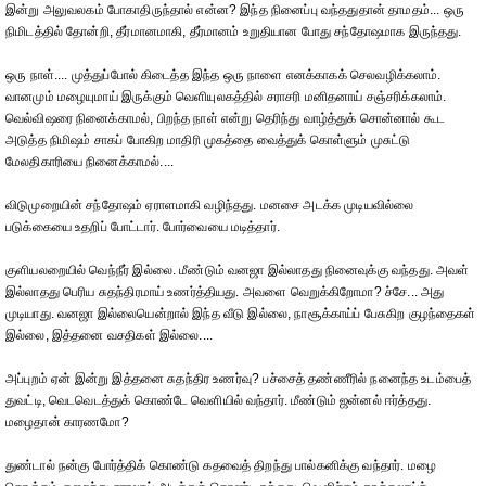
இன்று அலுவலகம் போகாதிருந்தால் என்ன? இந்த நினைப்பு வந்ததுதான் தாமதம்... ஒரு
நிமிடத்தில் தோன்றி, தீர்மானமாகி, தீர்மானம் உறுதியான போது சந்தோஷமாக இருந்தது.
ஒரு நாள்.... முத்துப்போல் கிடைத்த இந்த ஒரு நாளை எனக்காகக் செலவழிக்கலாம்.
வானமும் மழையுமாய் இருக்கும் வெளியுலகத்தில் சராசரி மனிதனாய் சஞ்சரிக்கலாம்.
வெல்விஷரை நினைக்காமல், பிறந்த நாள் என்று தெரிந்து வாழ்த்துக் சொன்னால் கூட
அடுத்த நிமிஷம் சாகப் போகிற மாதிரி முகத்தை வைத்துக் கொள்ளும் முசுட்டு
மேலதிகாரியை நினைக்காமல்....
விடுமுறையின் சந்தோஷம் ஏராளமாகி வழிந்தது. மனசை அடக்க முடியவில்லை
படுக்கையை உதறிப் போட்டார். போர்வையை மடித்தார்.
குளியலறையில் வெந்நீர் இல்லை. மீண்டும் வனஜா இல்லாதது நினைவுக்கு வந்தது. அவள்
இல்லாதது பெரிய சுதந்திரமாய் உணர்த்தியது. அவளை வெறுக்கிறோமா? ச்சே... அது
முடியாது. வனஜா இல்லையென்றால் இந்த வீடு இல்லை, நாசூக்காய்ப் பேசுகிற குழந்தைகள்
இல்லை, இத்தனை வசதிகள் இல்லை....
அப்புறம் ஏன் இன்று இத்தனை சுதந்திர உணர்வு? பச்சைத் தண்ணீரில் நனைந்த உடம்பைத்
துவட்டி, வெடவெடத்துக் கொண்டே வெளியில் வந்தார். மீண்டும் ஜன்னல் ஈர்த்தது.
மழைதான் காரணமோ?
துண்டால் நன்கு போர்த்திக் கொண்டு கதவைத் திறந்து பால்கனிக்கு வந்தார். மழை