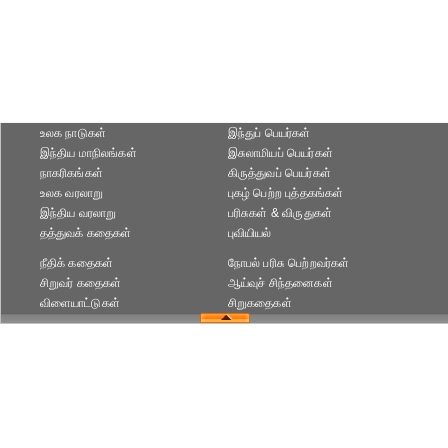
உலக நாடுகள்
இந்துப் பெயர்கள்
இந்திய மாநிலங்கள்
இசுலாமியப் பெயர்கள்
நாகரிகங்கள்
கிருத்துவப் பெயர்கள்
உலக வரலாறு
புகழ் பெற்ற புத்தகங்கள்
இந்திய வரலாறு
பரிசுகள் & விருதுகள்
தத்துவக் கதைகள்
புவியியல்
நீதிக் கதைகள்
நோபல் பரிசு‎ பெற்றவர்‎கள்
சிறுவர் கதைகள்
ஆய்வுச் சிந்தனைகள்
விளையாட்டுகள்
சிறுகதைகள்