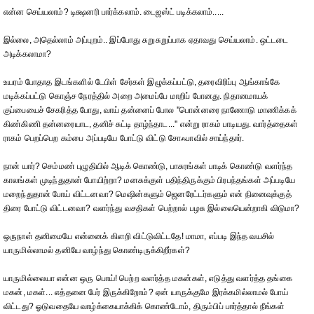
என்ன செய்யலாம்? டிக்ஷனரி பார்க்கலாம். டைஜஸ்ட் படிக்கலாம்.....
இல்லை, அதெல்லாம் அப்புறம்.. இப்போது சுறுசுறுப்பாக ஏதாவது செய்யலாம். ஒட்டடை
அடிக்கலாமா?
உயரம் போதாத இடங்களில் டேபிள் சேர்கள் இழுக்கப்பட்டு, தரைவிரிப்பு ஆங்காங்கே
மடிக்கப்பட்டு கொஞ்ச நேரத்தில் அறை அமைப்பே மாறிப் போனது. நிதானமாயக்
குப்பையைச் சேகரித்த போது, வாய் தன்னைப் போல ''பொன்னரை நாணோடு மாணிக்கக்
கிண்கிணி தன்னரையாட, தனிச் சுட்டி தாழ்ந்தாட...'' என்று ராகம் பாடியது. வார்த்தைகள்
ராகம் பெறப்பெற கம்பை அப்படியே போட்டு விட்டு சோஃபாவில் சாய்ந்தார்.
நான் யார்? செம்மண் புழுதியில் ஆடிக் கொண்டு, பாசுரங்கள் பாடிக் கொண்டு வளர்ந்த
காலங்கள் முடிந்துதான் போயிற்றா? மனசுக்குள் பதிந்திருக்கும் பிரபந்தங்கள் அப்படியே
மறைந்துதான் போய் விட்டனவா? மெஷின்களும் ஜெனரேட்டர்களும் என் நினைவுக்குத்
திரை போட்டு விட்டனவா? வளர்ந்து வசதிகள் பெற்றால் பழசு இல்லையென்றாகி விடுமா?
ஒருநாள் தனிமையே என்னைக் கிளறி விட்டுவிட்டதே! மாமா, எப்படி இந்த வயசில்
யாருமில்லாமல் தனியே வாழ்ந்து கொண்டிருக்கிறீர்கள்?
யாருமில்லையா என்ன ஒரு பொய்! பெற்ற வளர்த்த மகன்கள், எடுத்து வளர்த்த தங்கை
மகன், மகள்... எத்தனை பேர் இருக்கிறோம்? ஏன் யாருக்குமே இரக்கமில்லாமல் போய்
விட்டது? ஓடுவதையே வாழ்க்கையாக்கிக் கொண்டோம், திரும்பிப் பார்த்தால் நீங்கள்