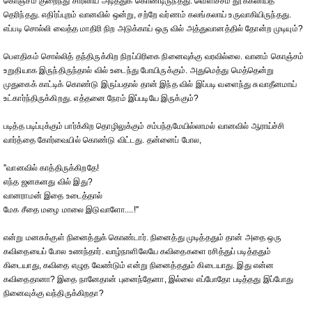
கொஞ்சம் குறைந்து சாரலாய் அடித்துக் கொண்டிருந்தது. வெளிச்சம் தூக்கலாய்த்
தெரிந்தது. எதிர்ப்புறம் வானவில் ஒன்று, சற்றே வர்ணம் கலங்கலாய் உருவாகியிருந்தது.
எப்படி சொல்லி வைத்த மாதிரி நிற அடுக்காய் ஒரு வில் அத்துவானத்தில் தோன்ற முடியும்?
பௌதிகம் சொல்லித் தந்திருக்கிற நிறப்பிரிகை நினைவுக்கு வரவில்லை. வானம் கொஞ்சம்
உறுதியாக இருந்திருந்தால் வில் உடைந்து போயிருக்கும். அதுமெத்து மெத்தென்று
முதுகைக் காட்டிக் கொண்டு இருப்பதால் தான் இந்த வில் இப்படி வளைந்து சுவாதீனமாய்
உட்கார்ந்திருக்கிறது. எத்தனை நேரம் இப்படியே இருக்கும்?
படித்த படிப்புக்கும் பார்க்கிற தொழிலுக்கும் சம்பந்தமேயில்லாமல் வானவில் ஆராய்ச்சி
வார்த்தை கோர்வையில் கொண்டு விட்டது. தன்னைப் போல,
''வானவில் காத்திருக்கிறதே!
எந்த ஜனகனது வில் இது?
வானராமன் இதை உடைத்தால்
மேக சீதை மழை மாலை இடுவாளோ....!''
என்று மனசுக்குள் நினைத்துக் கொண்டார். நினைத்து முடித்ததும் தான் அதை ஒரு
கவிதையைப் போல உணந்தார். வாழ்நாளிலேயே கவிதைகளை ரசித்துப் படித்ததும்
கிடையாது, கவிதை எழுத வேண்டும் என்று நினைத்ததும் கிடையாது. இது என்ன
கவிதைதானா? இதை நானேதான் புனைந்தேனா, இல்லை எப்போதோ படித்தது இப்போது
நினைவுக்கு வந்திருக்கிறதா?