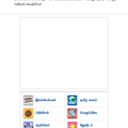
அறிவுக் களஞ்சியம்
இலக்கியங்கள்
தமிழ் உலகம்
அறிவியல்
பொதுஅறிவு
ஆன்மிகம்
ஜோதிடம்