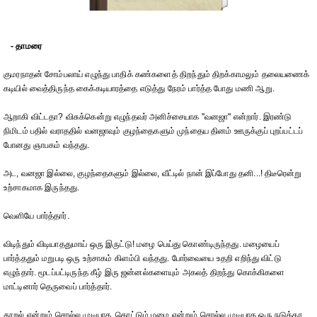
- தாமரை
குமரநாதன் சோம்பலாய் எழுந்து பாதிக் கண்களைத் திறந்தும் திறக்காமலும் தலையணைக்
கடியில் வைத்திருந்த கைக்கடியாரத்தை எடுத்து நேரம் பார்த்த போது மணி ஆறு.
ஆறாகி விட்டதா? விசுக்கென்று எழுந்தவர் அனிச்சையாக ''வனஜா" என்றார். இரண்டு
நிமிடம் பதில் வராததில் வனஜாவும் குழந்தைகளும் முந்தைய தினம் ஊருக்குப் புறப்பட்டப்
போனது ஞாபகம் வந்தது.
அட, வனஜா இல்லை, குழந்தைகளும் இல்லை, வீட்டில் நான் இப்போது தனி...! திடீரென்று
உற்சாகமாக இருந்தது.
வெளியே பார்த்தார்.
விடிந்தும் விடியாததுமாய் ஒரு இருட்டு! மழை பெய்து கொண்டிருந்தது. மழையைப்
பார்த்ததும் மறுபடி ஒரு உற்சாகம் கிளம்பி வந்தது. போர்வையை உதறி எறிந்து விட்டு
எழுந்தார். மூடப்பட்டிருந்த கீழ் இரு ஜன்னல்களையும் அகலத் திறந்து கொக்கிகளை
மாட்டினார் தெருவைப் பார்த்தார்.
தூறல் என்றும் சொல்ல முடியாத, கொட்டும் மழை என்றும் சொல்ல முடியாத ஒரு நடுத்தர