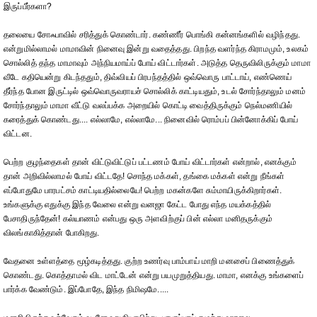
இருப்பீர்களா?
தலையை சோஃபாவில் சரித்துக் கொண்டார். கண்ணீர் பொங்கி கன்னங்களில் வழிந்தது.
என்றுமில்லாமல் மாமாவின் நினைவு இன்று வதைத்தது. பிறந்த வளர்ந்த கிராமமும், உலகம்
சொல்லித் தந்த மாமாவும் அந்நியமாய்ப் போய் விட்டார்கள். அடுத்த தெருவிலிருக்கும் மாமா
வீடே கதியென்று கிடந்ததும், திவ்வியப் பிரபந்தத்தில் ஒவ்வொரு பாட்டாய், எண்ணெய்
தீர்ந்த போன இருட்டில் ஒவ்வொருவராயச் சொல்லிக் காட்டியதும், உடல் சோர்ந்தாலும் மனம்
சோர்ந்தாலும் மாமா வீட்டு வலப்பக்க அறையில் கொட்டி வைத்திருக்கும் நெல்மணியில்
கரைத்துக் கொண்டது.... எல்லாமே, எல்லாமே... நினைவில் ரொம்பப் பின்னோக்கிப் போய்
விட்டன.
பெற்ற குழந்தைகள் தான் விட்டுவிட்டுப் பட்டணம் போய் விட்டார்கள் என்றால், எனக்கும்
தான் அறிவில்லாமல் போய் விட்டதே! சொந்த மக்கள், தங்கை மக்கள் என்று நீங்கள்
எப்போதுமே பாரபட்சம் காட்டியதில்லையே! பெற்ற மகன்களே சும்மாயிருக்கிறார்கள்.
உங்களுக்கு எதுக்கு இந்த வேலை என்று வனஜா கேட்ட போது எந்த மயக்கத்தில்
பேசாதிருந்தேன்! கல்யாணம் என்பது ஒரு அளவிற்குப் பின் எல்லா மனிதருக்கும்
விலங்காகித்தான் போகிறது.
வேதனை உள்ளத்தை மூழ்கடித்தது. குற்ற உணர்வு பாம்பாய் மாறி மனசைப் பிணைத்துக்
கொண்டது. கொத்தாமல் விட மாட்டேன் என்று பயமுறுத்தியது. மாமா, எனக்கு உங்களைப்
பார்க்க வேண்டும். இப்போதே, இந்த நிமிஷமே.....