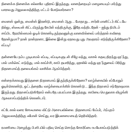
நினைக்க நினைக்க எல்லாமே புதிராய் இருந்தது. வானத்தையும் மழையையும் பார்த்து
யாராவது அலுவலகத்திற்கு மட்டம் போடுவார்களா?
மைனஸ் ஒன்று, மைன்ஸ் இரண்டு, மைனஸ் ஆறு... போதாது... சார்லி மானிட்டர் கிட்டயே
நில்லு, ஸ்டீஃபன் கிட்டயிருந்து கேபிள் வந்திருக்கு, இதே வந்திடறேன் - ஐந்து நிமிடம்
சாப்பிட நேரமில்லாமல் ஓடிக் கொண்டிருந்தவனுக்கு வானவில்லைப் பார்த்தால் கவிதை
தோன்றுமா? நான் நான்தானா, இல்லை இன்று ஏதாவது புது அவதாரம் எடுத்திருக்கிறேனா?
எப்படி!
தன்னையே நம்ப முடியாமல் எப்படி, எப்படிகளுடன் கீழே வந்து, வாசல் கதவு திறந்து ஹ’ந்து,
பால் பாக்கெட் எடுத்து, பால் காய்ச்சி, காபி தயாரித்து, ஹாலில் வந்து ஹ’ந்துவைப் பிரித்து
நிதானமாய்த் தலையங்கம் வாசிக்க ஆரம்பித்தார்.
என்றைக்காவது இத்தனை நிதானமாய் இருந்திருக்கிறேனா? வாழ்க்கையில் எப்போதும்
ஓடிக்கொண்டு, ஒட்டத்தையே வாழ்க்கையாக்கிக் கொண்டு... இந்த நிதானம் சந்தோஷமாக
இருந்தது. நிதானப்படுகிறோம் என்பதே பரபரப்பாக இருந்தது. காபியை மெதுவாக விழுங்கி
ஆசுவாசப்படுத்திக் கொண்டார்.
எட்டேகால் வரை சோஃபாவை விட்டு அசையவில்லை. நிதானமாய் பேப்பர், அப்புறம்
அலுவலகத்திற்கு ஃபோன் செய்து, வர இயலாமையைத் தெரிவித்தார்.
ரமணியை அழைத்து பி.ஸி.யில் பதிவு செய்த சொந்த சேகரிப்பை உபயோகப்படுத்திக்