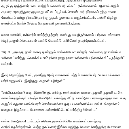
மனசிலிருந்த உத்வேகம் உடனே உறுதியாயிற்று. பரபரப்பாய் எழுந்து ஹாலை
ஒழுங்குபடுத்தினார். உடை மாற்றிக் கொண்டார். ஸ்கூட்டரில் போகலாம். ஆனால் அதில்
அவரை அழைத்துவர முடியாது. வீட்டைப் பூட்டிக் கொண்டவர், நிர்வாகம் தந்த காரை
வேண்டாம் என்று நிராகரித்ததற்கு முதன் முறையாக வருத்தப்பட்டார். டாக்ஸி பிடித்து
மாதம்பட்டி போய்ச் சேர்ந்த போது மணி ஒன்றாகியிருந்தது.
மாமா வாசலில், ஈசிசேரில் சாய்ந்திருந்தார். எண்பது வயதிருக்கலாம். பார்வை மங்கலாக
இருந்தாலும் அடையாளம் கண்டு கொண்டு பளிச்சென்று சந்தோஷப்பட்டார்.
''அடடே, குமாரு, நான் கனவு ஒண்ணும் காங்கலியே?'' என்றார். ''எவ்வளவு நாளாச்சுப்பா
உன்னைப் பார்த்து. சௌக்கியமா? ஏனோ நாலு நாளா உன்னையே நினைச்சுகிட்டிருந்தேன்''
என்றார்.
இவர் நெகிழ்ந்து போய், குனிந்து அவர் கைகளைப் பற்றிக் கொண்டார். ''மாமா உங்களைப்
பார்க்கணுமாட்ட இருந்தது. அதான் வந்தேன்.''
''சாப்பிட்டயாப்பா? பாரு, இன்னிக்குப் பார்த்து கண்ணம்மா வரலை. துழாவி துழாவி நானே
சமைக்கறதுக்குள் விடிஞ்சு போயிடும். பக்கத்து வீட்டு வாண்டுக யாராவது வந்தா கடைக்கு
அனுப்பி எதுனா வாங்கியாரச் சொல்லலாம்னா ஒரு பய கண்ணில் படமாட்டேங்கறானே?
மழையா இருக்கா.... யோசனை பண்ணிகிட்டே உட்கார்ந்திருக்கேன்....''
என்ன கொடுமை! டாக்டரும் கலெக்டருமாய் அங்கே மகன்கள் பணத்தை
வாரியிறைக்கிறார்கள். பெற்ற தகப்பனார் இங்கே அடுத்த வேளை சோற்றுக்கு யோசனை