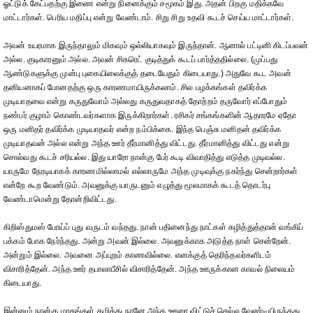
ஓட்டுக் கேட்பதற்கு இணை என்று நினைக்கும் சமூகம் இது. அதன் பிறகு மதிக்கவே
மாட்டார்கள். பெரிய மதிப்பு என்று வேண்டாம். சிறு சிறு உதவி கூடச் செய்ய மாட்டார்கள்.
அவன் உயரமாக இருந்தாலும் மிகவும் ஒல்லியாகவும் இருந்தான். ஆனால் பட்டினி கிடப்பவன்
அல்ல. குடிகாரனும் அல்ல. அவன் சிகரெட் குடித்துக் கூடப் பார்த்ததில்லை. (முப்பது
ஆண்டுகளுக்கு முன்பு புகையிலைக்குத் தடையேதும் கிடையாது.) அதுவே கூட அவன்
தனியனாகப் போனதற்கு ஒரு காரணமாயிருக்கலாம். சில பழக்கங்கள் தவிர்க்க
முடியாதவை என்று கருதுவோம் அல்லது கருதுவதாகத் தோற்றம் தருவோர் எப்போதும்
நண்பர் குழாம் கொண்டவர்களாக இருக்கிறார்கள். ரசிகர் சங்கங்களின் ஆதாரமே ஏதோ
ஒரு மனிதர் தவிர்க்க முடியாதவர் என்ற நம்பிக்கை. இந்த பெஞ்சு மனிதன் தவிர்க்க
முடியாதவன் அல்ல என்று அந்த ஊர் தீர்மானித்து விட்டது. தீர்மானித்து விட்டது என்று
சொல்வது கூடச் சரியல்ல. இது யாரோ நான்கு பேர் கூடி விவாதித்து எடுத்த முடிவல்ல.
யாருமே நேரடியாகக் காரணமில்லாமல் எல்லாருமே அந்த முடிவுக்கு நகர்ந்து சென்றார்கள்
என்றே கூற வேண்டும். அவனுக்கு யாருடனும் எழுத்து மூலமாகக் கூடத் தொடர்பு
வேண்டாமென்று தோன்றிவிட்டது.
கிறிஸ்துமஸ் போய்ப் புது வருடம் வந்தது. நான் பதினைந்து நாட்கள் கழித்துத்தான் வங்கிப்
பக்கம் போக நேர்ந்தது. அன்று அவன் இல்லை. அவனுக்காக அடுத்த நாள் சென்றேன்.
அன்றும் இல்லை. அவனை அப்புறம் காணவில்லை. எனக்குத் தெரிந்தவர்களிடம்
விசாரித்தேன். அந்த ஊர் தபாலாபீசில் விசாரித்தேன். அந்த ஊருக்கான காவல் நிலையம்
கிடையாது.
இன்னும் நான்கு மாதங்கள் கழித்து நானே அந்த ஊரை விட்டுச் செல்ல வேண்டியிருந்தது.