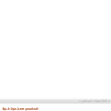
‹‹ முன்புறம்
தொடர்ச்சி ››
|
தேட‌ல் தொட‌ர்பான தகவ‌ல்க‌ள்: