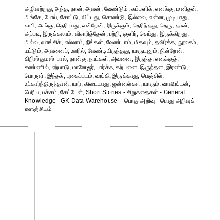
அழிவற்றது, அந்த, நான், அவன், வேண்டும், கம்பளிக், எனக்கு, மனிதன்,
அங்கே, போய், கோட்டு, விட்டது, கொண்டு, இல்லை, என்ன, முடியாது,
காபி, அங்கு, தெரியாது, என்றேன், இருக்கும், தெரிந்தது, தெரு, தான்,
அப்படி, இருக்கலாம், விசாரித்தேன், பற்றி, குளிர், செய்து, இருக்கிறது,
அல்ல, வாங்கிக், எல்லாம், நீங்கள், வேண்டாம், மிகவும், தவிர்க்க, நூலகம்,
மட்டும், அவனைப், ஊரில், வேண்டியிருந்தது, யாருடனும், நின்றேன்,
கிறிஸ்துமஸ், பால், நான்கு, நாட்கள், அவனை, இருந்த, எனக்குத்,
கண்ணில், ஏற்பாடு, மானேஜர், பார்க்க, கற்பனை, இருந்தன, இரண்டு,
பொருள், இந்தக், புகைப்படம், வங்கி, இருக்காது, பெஞ்சில்,
உட்கார்ந்திருந்தான், யார், கிடையாது, ஜன்னல்கள், யாரும், வாஷிங்டன்,
பெரிய, பக்கம், கேட்டேன், Short Stories - சிறுகதைகள் - General
Knowledge - GK Data Warehouse - பொது அறிவு - பொது அறிவுக்
களஞ்சியம்