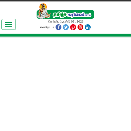
இலக்கியங்கள்
வெள்ளி, ஆகஸ்டு 07, 2026
பின்தொடர
தமிழ் உலகம்
அறிவியல்
பொதுஅறிவு
ஆன்மிகம்
ஜோதிடம்
மருத்துவம்
பெண்கள் பகுதி
நகைச்சுவை
கலையுலகம்