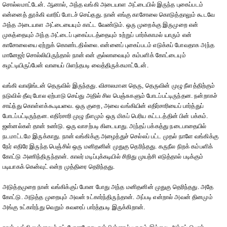
சொல்லமாட்டேன். ஆனால், அந்த வங்கி அடையாள அட்டையில் இருந்த புகைப்படம்
என்னைத் தூக்கி வாரிப் போடச் செய்தது. நான் எங்கு காசோலை கொடுத்தாலும் கூடவே
அந்த அடையாள அட்டையையும் காட்ட வேண்டும். ஒரு முறைக்கு இருமுறை என்
முகத்தையும் அந்த அட்டைப் புகைப்படத்தையும் உற்றுப் பார்க்காமல் யாரும் என்
காசோலையை ஏற்றுக் கொண்டதில்லை. என்னைப் புகைப்படம் எடுக்கப் போவதாக அந்த
மானேஜர் சொல்லியிருந்தால் நான் என் குல்லாவையும் கம்பளிக் கோட்டையும்
கழட்டியிருப்பேன் வாயைப் பிளந்தபடி வைத்திருக்கமாட்டேன்.
வங்கி வாஷிங்டன் தெருவில் இருந்தது. விசாலமான தெரு, தெருவின் முழு நீளத்திற்கும்
நடுவில் தீவு போல ஏற்பாடு செய்து அதில் சில பெஞ்சுகளும் போடப்பட்டிருந்தன. நன்றாகச்
சாய்ந்து கொள்ளக்கூடியவை. ஒரு குறை, அவை வங்கியின் எதிர்சாரியைப் பார்த்துப்
போடப்பட்டிருந்தன. எதிர்சாரி முழு நீளமும் ஒரு மிகப் பெரிய கட்டடத்தின் பின் பக்கம்.
ஜன்னல்கள் தான் உண்டு. ஒரு வாசற்படி கிடையாது. அந்தப் பக்கத்து நடைபாதையில்
நடமாட்டமே இருக்காது. நான் வங்கிக்கு அழைத்துச் செல்லப் பட்ட முதல் நாளே வங்கிக்கு
நேர் எதிரே இருந்த பெஞ்சில் ஒரு மனிதனின் முதுகு தெரிந்தது. கருநீல நிறக் கம்பளிக்
கோட்டு அணிந்திருந்தான். காலர் மடிப்புக்கடியில் சிறிது முயற்சி எடுத்தால் படிக்கும்
படியாகக் கென்வுட் என்ற முத்திரை தெரிந்தது.
அடுத்தமுறை நான் வங்கிக்குப் போன போது அந்த மனிதனின் முதுகு தெரிந்தது. அதே
கோட்டு. அடுத்த முறையும் அவன் உட்கார்ந்திருந்தான். அப்படி என்றால் அவன் தினமும்
அங்கு உட்கார்ந்து வெறும் சுவரைப் பார்த்தபடி இருக்கிறான்.