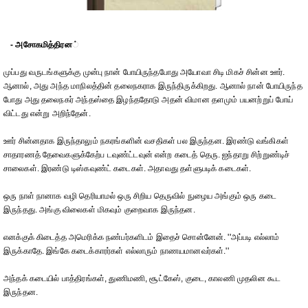
- அசோகமித்திரன
்
முப்பது வருடங்களுக்கு முன்பு நான் போயிருந்தபோது அயோவா சிடி மிகச் சின்ன ஊர்.
ஆனால், அது அந்த மாநிலத்தின் தலைநகராக இருந்திருக்கிறது. ஆனால் நான் போயிருந்த
போது அது தலைநகர் அந்தஸ்தை இழந்ததோடு அதன் விமான தளமும் பயனற்றுப் போய்
விட்டது என்று அறிந்தேன்.
ஊர் சின்னதாக இருந்தாலும் நகரங்களின் வசதிகள் பல இருந்தன. இரண்டு வங்கிகள்
சாதாரணத் தேவைகளுக்கேற்ப டவுண்ட்டவுன் என்ற கடைத் தெரு. ஐந்தாறு சிற்றுண்டிச்
சாலைகள். இரண்டு டிஸ்கவுண்ட் கடைகள். அதாவது தள்ளுபடிக் கடைகள்.
ஒரு நாள் நானாக வழி தெரியாமல் ஒரு சிறிய தெருவில் நுழைய அங்கும் ஒரு கடை
இருந்தது. அங்கு விலைகள் மிகவும் குறைவாக இருந்தன.
எனக்குக் கிடைத்த அமெரிக்க நண்பர்களிடம் இதைச் சொன்னேன். ''அப்படி எல்லாம்
இருக்காதே. இங்கே கடைக்காரர்கள் எல்லாரும் நாணயமானவர்கள்.''
அந்தக் கடையில் பாத்திரங்கள், துணிமணி, சூட்கேஸ், குடை, காலணி முதலின கூட
இருந்தன.