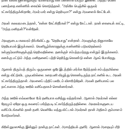
நான் வங்கி ஜன்னலுக்குப் போனபோது என் பின்னால் யாரும் இல்லை. அந்தப் பெண்
பணத்தை எண்ணிக் கையில் கொடுத்தாள். ''அங்கே பெஞ்சில் ஒருவர்
உட்கார்ந்திருக்கிறாரே, அவர் யார் என்று தெரியுமா?'' என்று அவளைக் கேட்டேன்.
அவள் கலவரமடைந்தாள், ''என்ன கேட்கிறீர்கள்?'' என்று கேட்டாள். நான் கையைக் காட்டி,
''அந்த மனிதன்?''என்றேன்.
அவளுடைய கலவரம் நீங்கிவிட்டது. ''தெரியாது'' என்றாள். அவளுக்கு நிஜமாகவே
தெரியாமல் இருக்கலாம். வெளியூர்க்காரனுக்கு கண்ணில் படுவதெல்லாம்
உள்ளூர்வாசிகளுக்குத் தெரிவதில்லை. தனக்குச் சம்பந்தமற்றது என்றும் இருக்கலாம்.
எனக்கு மட்டும் அந்த மனிதனைப் பற்றி தெரிந்து கொண்டு என்ன ஆகப் போகிறது.
ஆனால் திரும்பத் திரும்ப ஒருவனை ஒரே இடத்தில் பார்க்க நேர்ந்தால் சம்பந்தமில்லை
என்று விட்டுவிட முடியவில்லை. உறைபனி விழுந்து கொண்டிருந்த நாட்களில் கூட அவன்
உட்கார்ந்திருந்தான். அவனைப் பற்றிப் பலரிடம் விசாரித்தேன். அவன் தனியாகப் பல
நாட்களாக அந்த ஊரில் வசிப்பதாகச் சொன்னார்கள்.
அந்த ஊரில் எவ்வளவோ பேர் தனியாக வசித்து வந்தார்கள். ஆனால் அவர்கள் எல்லா
நேரமும் ஏதோ ஒரு சுவரைப் பார்த்தபடி உட்கார்ந்திருந்ததில்லை. அவரவர்களுடைய
வசிப்பிடங்களில் தான் தனி. வெளியே வந்து விட்டால் அவர்கள் தான் அதிகம் கும்மாளம்
போடுவார்கள்.
கிரிஸ்துமஸ•க்கு இன்னும் நான்கு நாட்கள். அசாத்தியக் குளிர். ஆனால் அதையும் மீறி