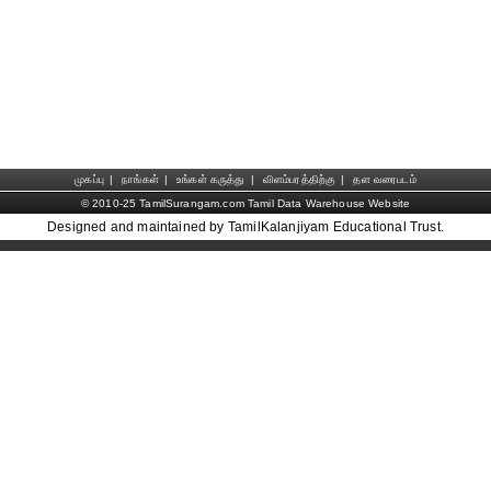
முகப்பு
|
நாங்கள்
|
உங்கள் கருத்து
|
விளம்பரத்திற்கு
|
தள வரைபடம்
© 2010-25 TamilSurangam.com Tamil Data Warehouse Website
Designed and maintained by TamilKalanjiyam Educational Trust.