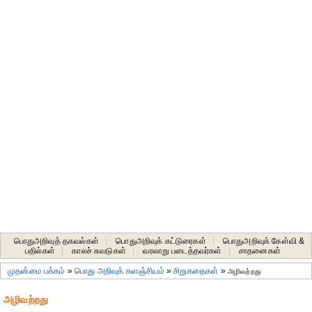
பொதுஅறிவுத் தகவல்கள்
|
பொதுஅறிவுக் கட்டுரைகள்
|
பொதுஅறிவுக் கேள்வி &
பதில்கள்
|
காலச் சுவடுகள்
|
வரலாறு படைத்தவர்கள்
|
சாதனைகள்‎
முதன்மை பக்கம்
»
பொது அறிவுக் களஞ்சியம்
»
சிறுகதைகள்
»
அழிவற்றது
அழிவற்றது