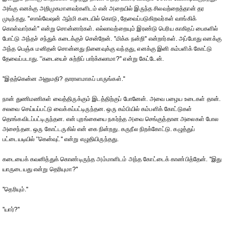
அங்கு எனக்கு அறிமுகமானவர்களிடம் என் அறையில் இருந்த சிலவற்றைத்தான் தர
முடிந்தது. ''ஸால்வேஷன் ஆர்மி கடையில் கொடு, தேவைப்படுகிறவர்கள் வாங்கிக்
கொள்வார்கள்'' என்று சொன்னார்கள். எல்லாவற்றையும் இரண்டு பெரிய காகிதப் பைகளில்
போட்டு அந்தச் சந்துக் கடைக்குச் சென்றேன். ''மிக்க நன்றி'' என்றார்கள். அப்போது எனக்கு
அந்த பெஞ்சு மனிதன் சொன்னது நினைவுக்கு வந்தது, எனக்கு இனி கம்பளிக் கோட்டு
தேவைப்படாது. ''கடையைச் சுற்றிப் பார்க்கலாமா?'' என்று கேட்டேன்.
''இதற்கென்ன அனுமதி? தாராளமாகப் பாருங்கள்.''
நான் துணிமணிகள் வைத்திருக்கும் இடத்திற்குப் போனேன். அவை பழைய உடைகள் தான்.
சலவை செய்யப்பட்டு வைக்கப்பட்டிருந்தன. ஒரு கம்பியில் கம்பளிக் கோட்டுகள்
தொங்கவிடப்பட்டிருந்தன. என் புறங்கையை நகர்த்த அவை செங்குத்தான அலைகள் போல
அசைந்தன. ஒரு கோட்டருகில் என் கை நின்றது. கருநீல நிறக்கோட்டு. கழுத்துப்
பட்டையடியில் ''கென்வுட்'' என்று எழுதியிருந்தது.
கடையைக் கவனித்துக் கொண்டிருந்த அம்மாளிடம் அந்த கோட்டைக் காண்பித்தேன். ''இது
யாருடையது என்று தெரியுமா?''
''தெரியும்.''
''யார்?''