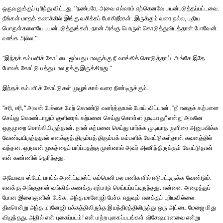
ஒருவனுக்குப் புரிந்து விட்டது. ''நண்பரே, அவை எல்லாம் ஏற்கெனவே பயன்படுத்தப்பட்டவை.
நீங்கள் மாதக் கணக்கில் இங்கு வசிக்கப் போகிறீர்கள். இருக்கும் வரை நல்ல, புதிய
பொருள்களையே பயன்படுத்துங்கள். நான் அங்கு பொருள் கொடுத்துவிடத்தான் போவேன்.
வாங்க அல்ல.''
''இந்தக் கம்பளிக் கோட்டை ஐம்பது டாலருக்கு நீ வாங்கிக் கொடுத்தாய். அங்கே இதே
போலக் கோட்டு பத்து டாலருக்கு இருக்கிறது.''
இந்தக் கம்பளிக் கோட்டுகள் முழுங்கால் வரை நீண்டிருக்கும்.
''சரி, சரி,'' அவன் பேச்சை மேற் கொண்டு வளர்த்தாமல் போய் விட்டான். ''நீ எதைக் கற்பனை
செய்து கொண்டாலும் குளிரைக் கற்பனை செய்து கொள்ள முடியாது'' என்று அவனே
ஒருமுறை சொல்லியிருந்தான். நான் கற்பனை செய்து பார்க்க முடியாத குளிரை அனுபவிக்க
வேண்டியிருந்ததால் எனக்குத் திரும்பத் திரும்பக் கம்பளிக் கோட்டுகள்தான் கவனத்தில்
வந்தன. ஒருவன் முகத்தைப் பார்ப்பதற்கு முன்னால் அவர் அணிந்திருக்கும் கோட்டுதான்
என் கண்ணில் தெரிந்தது.
அயோவா ஸ்டேட் பாங்க் அண்ட்டிரஸ்ட் கம்பெனி பல பணிகளில் ஈடுபட்டிருக்க வேண்டும்.
எனக்கு அங்குதான் வங்கிக் கணக்கு ஏற்பாடு செய்யப்பட்டிருந்தது. என்னை அழைத்துப்
போன இளைஞனின் பேச்சு, அந்த மானேஜர் பேச்சு எதுவும் எனக்குப் புரியவில்லை.
திடீரென்று அந்த மானேஜர் பக்கத்திலிருந்த இயந்திரத்திலிருந்து ஒரு அட்டை மேஜை மிது
விழுந்தது. அதில் என் புகைப்படம்! என் மற்ற புகைப்படங்கள் விசேஷமானவை என்று