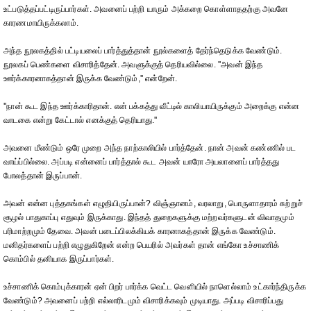
உட்படுத்தப்பட்டிருப்பார்கள். அவனைப் பற்றி யாரும் அக்கறை கொள்ளாததற்கு அவனே
காரணமாயிருக்கலாம்.
அந்த நூலகத்தில் பட்டியலைப் பார்த்துத்தான் நூல்களைத் தேர்ந்தெடுக்க வேண்டும்.
நூலகப் பெண்களை விசாரித்தேன். அவளுக்குத் தெரியவில்லை. ''அவன் இந்த
ஊர்க்காரனாகத்தான் இருக்க வேண்டும்,'' என்றேன்.
''நான் கூட இந்த ஊர்க்காரிதான். என் பக்கத்து வீட்டில் காலியாயிருக்கும் அறைக்கு என்ன
வாடகை என்று கேட்டால் எனக்குத் தெரியாது.''
அவனை மீண்டும் ஒரே முறை அந்த நாற்காலியில் பார்த்தேன். நான் அவன் கண்ணில் பட
வாய்ப்பில்லை. அப்படி என்னைப் பார்த்தால் கூட அவன் யாரோ அயலானைப் பார்த்தது
போலத்தான் இருப்பான்.
அவன் என்ன புத்தகங்கள் எழுதியிருப்பான்? விஞ்ஞானம், வரலாறு, பொருளாதாரம் சுற்றுச்
சூழல் பாதுகாப்பு எதுவும் இருக்காது. இந்தத் துறைகளுக்கு மற்றவர்களுடன் விவாதமும்
பரிமாற்றமும் தேவை. அவன் படைப்பிலக்கியக் காரனாகத்தான் இருக்க வேண்டும்.
மனிதர்களைப் பற்றி எழுதுகிறேன் என்ற பெயரில் அவர்கள் தான் எங்கோ உச்சாணிக்
கொம்பில் தனியாக இருப்பார்கள்.
உச்சாணிக் கொம்புக்காரன் ஏன் பிறர் பார்க்க வெட்ட வெளியில் நாளெல்லாம் உட்கார்ந்திருக்க
வேண்டும்? அவனைப் பற்றி எல்லாரிடமும் விசாரிக்கவும் முடியாது. அப்படி விசாரிப்பது