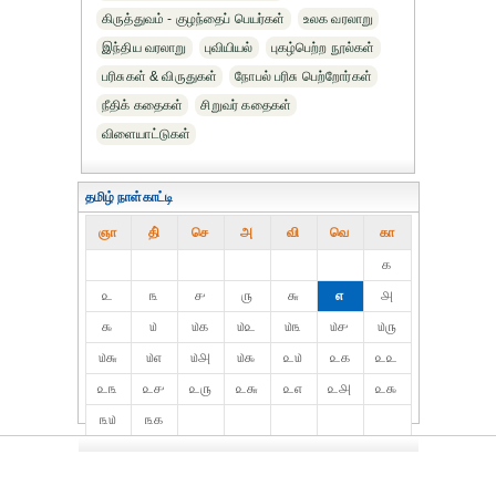
கிருத்துவம் - குழந்தைப் பெயர்கள்
உலக வரலாறு
இந்திய வரலாறு
புவியியல்
புகழ்பெற்ற நூல்கள்
பரிசுகள் & விருதுகள்
நோபல் பரிசு‎ பெற்றோர்‎கள்
நீதிக் கதைகள்
சிறுவர் கதைகள்
விளையாட்டுகள்
தமிழ் நாள்காட்டி
ஞா
தி்
செ
அ
வி
வெ
கா
௧
௨
௩
௪
௫
௬
௭
௮
௯
௰
௰௧
௰௨
௰௩
௰௪
௰௫
௰௬
௰௭
௰௮
௰௯
௨௰
௨௧
௨௨
௨௩
௨௪
௨௫
௨௬
௨௭
௨௮
௨௯
௩௰
௩௧