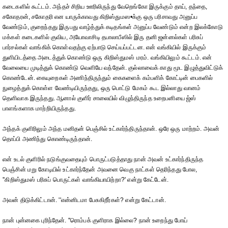
கடைகளில் கூட்டம். அந்தச் சிறிய ஊரிலிருந்து வேறெங்கோ இருக்கும் தாய், தந்தை,
சகோதரன், சகோதரி என யாருக்காவது கிறிஸ்துமஸ•க்கு ஒரு பரிசாவது அனுப்ப
வேண்டும், குறைந்தது இருபது வாழ்த்துக் கடிதங்கள் அனுப்ப வேண்டும் என்ற இலக்கோடு
மக்கள் கடைகளில் குவிய, அயோவாசிடி தபாலாபீஸில் இரு தனி ஜன்னல்கள் பரிசுப்
பார்சல்கள் வாங்கிக் கொள்வதற்கு ஏற்பாடு செய்யப்பட்டன. என் வங்கியில் இருக்கும்
துளியிடத்தை அடைத்துக் கொண்டு ஒரு கிறிஸ்துமஸ் மரம். வங்கியிலும் கூட்டம். என்
வேலையை முடித்துக் கொண்டு வெளியே வந்தேன். குல்லாவைக் காது மூட இழுத்துவிட்டுக்
கொண்டேன். கையுறைகள் அணிந்திருந்தும் கைகளைக் கம்பளிக் கோட்டின் பைகளில்
நுழைத்துக் கொள்ள வேண்டியிருந்தது, ஒரு பொட்டு மேகம் கூட இல்லாது வானம்
தெளிவாக இருந்தது. ஆனால் குளிர் சாலையில் விழுந்திருந்த உறைபனியை ஜ்ஸ்
பாளங்களாக மாற்றியிருந்தது.
அந்தக் குளிரிலும் அந்த மனிதன் பெஞ்சில் உட்கார்ந்திருந்தான். ஒரே ஒரு மாற்றம். அவன்
தொப்பி அணிந்து கொண்டிருந்தான்.
என் உடல் குளிரில் நடுங்குவதையும் பொருட்படுத்தாது நான் அவன் உட்கார்ந்திருந்த
பெஞ்சின் மறு கோடியில் உட்கார்ந்தேன் அவனை வெகு நாட்கள் தெரிந்தது போல,
''கிறிஸ்துமஸ் பரிசுப் பொருட்கள் வாங்கியாயிற்றா?' என்று கேட்டேன்.
அவன் திடுக்கிட்டான். ''என்னிடமா பேசுகிறீர்கள்? என்று கேட்டான்.
நான் புன்னகை புரிந்தேன். ''ரொம்பக் குளிராக இல்லை? நான் உறைந்து போய்