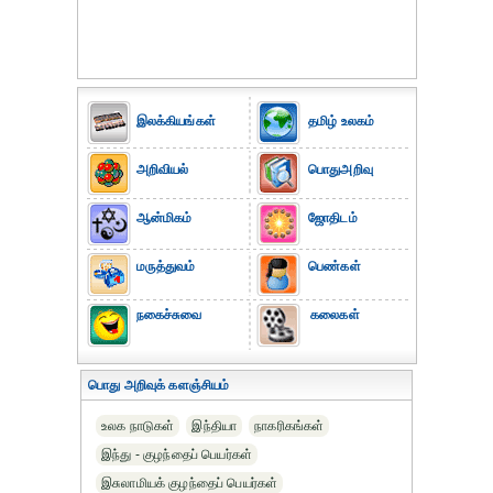
இலக்கியங்கள்
தமிழ் உலகம்
அறிவியல்
பொதுஅறிவு
ஆன்மிகம்
ஜோதிடம்
மருத்துவம்
பெண்கள்
நகைச்சுவை
கலைகள்
பொது அறிவுக் களஞ்சியம்
உலக நாடுகள்
இந்தியா
நாகரிகங்கள்
இந்து - குழந்தைப் பெயர்கள்
இசுலாமியக் குழந்தைப் பெயர்கள்