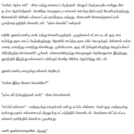
''என்ன ஆச்சு ரவி'' - சிகா வந்து கையைப் பிடித்தாள். மேலும் பிடித்தபடியே என்னுடனே
நடக்க ஆரம்பித்தாள். மெலிந்த அவளுடைய கைகள் எனக்கு நிரம்பவும் வேண்டியிருந்தது.
சேலையின் விசிறல் பக்கவாட்டில் நகர்ந்தபடி வந்தது. சிகாமணி சேலைத்தலைப்பால்
முகத்தை ஒற்றிக் கொண்டாள். ''நல்ல வெயில்'' என்றாள்.
எதிரே துரைப்பாண்டி ஸார் வந்து கொண்டிருந்தார். முழுக்கைச் சட்டையுடன் ஒரு கை
உயர்ந்து குடையைப் பிடித்திருந்தது. தோளில் சாய்ந்த குடையில் அவருக்குப் பின்னால் உள்ள
பாதை மறைந்து மறைந்து விலகியது. முக்கியமாக, ஒரு வீட்டுக்குள்ளிருந்து தெருப்பக்கம்
சரிந்திருந்த செவ்வரளிப் பூக்கள் பார்வையிலிருந்து விலகுவதும் தெரிவதுமாக இருந்தது.
தூரத்தில் இருந்து எங்களைப் பார்க்கும் போதே சிரிக்க ஆரம்பித்து விட்டார்.
துரைப்பாண்டி ஸாருக்கு எல்லாம் தெரியும்.
''என்ன இந்த வேனா வெயிலில?''
''நம்ம வீட்டுக்குத்தான் ஸார்'' - சிகா சொன்னாள்
''சாப்பிட்டீங்களா'' - மரத்தடிக்கு வாருங்கள் என்று கூப்பிடவில்லை. அவர் ஒரு மரத்தடிக்கு
நகர்வது மூலம் எங்களையும் நிழலுக்கு உட்படுத்திக் கொண்டார். வெயிலை விட்டு எப்படி
எல்லாம் நகர்த்திக் கொள்ள முடிகிறது.
மணி ஒண்ணரைதானே ஆகுது''