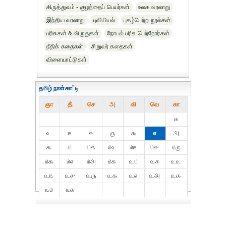
கிருத்துவம் - குழந்தைப் பெயர்கள்
உலக வரலாறு
இந்திய வரலாறு
புவியியல்
புகழ்பெற்ற நூல்கள்
பரிசுகள் & விருதுகள்
நோபல் பரிசு‎ பெற்றோர்‎கள்
நீதிக் கதைகள்
சிறுவர் கதைகள்
விளையாட்டுகள்
தமிழ் நாள்காட்டி
ஞா
தி்
செ
அ
வி
வெ
கா
௧
௨
௩
௪
௫
௬
௭
௮
௯
௰
௰௧
௰௨
௰௩
௰௪
௰௫
௰௬
௰௭
௰௮
௰௯
௨௰
௨௧
௨௨
௨௩
௨௪
௨௫
௨௬
௨௭
௨௮
௨௯
௩௰
௩௧