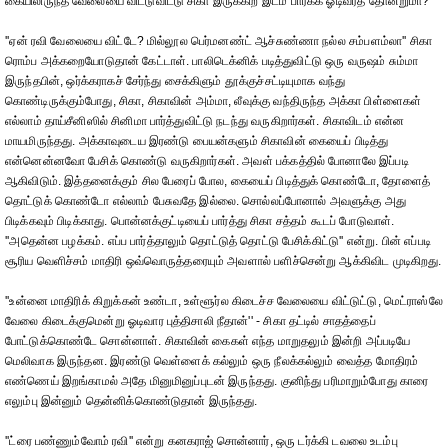
கையிலிருந்த வேலையை விட்டுவிட்டு சிகா இருக்கிற இடம் பார்க்க ஓடிவரத் தோன்றுமா?
''ஏன் ரவி வேலையை விட்டே? மில்லூல பெர்மனண்ட் ஆச்சுண்ணா நல்ல சம்பளம்லா'' சிகா
ரொம்ப அக்கறையோடுதான் கேட்டாள். பாலிடெக்னிக் படித்துவிட்டு ஒரு வருஷம் சும்மா
இருந்தபின், ஒர்க்கராகச் சேர்ந்து சைக்கிளும் தூக்குச்சட்டியுமாக வந்து
கொண்டிருக்கும்போது, சிகா, சிகாவின் அம்மா, லீவுக்கு வந்திருந்த அக்கா பிள்ளைகள்
எல்லாம் தாய்சீனிஸில் சினிமா பார்த்துவிட்டு நடந்து வருகிறார்கள். சிகாவிடம் என்ன
மாயமிருந்தது. அக்காவுடைய இரண்டு பையன்களும் சிகாவின் கையைப் பிடித்து
என்னென்னவோ பேசிக் கொண்டு வருகிறார்கள். அவள் பக்கத்தில் போனாலே இப்படி
ஆகிவிடும். இத்தனைக்கும் சில பேரைப் போல, கையைப் பிடித்துக் கொண்டோ, தோளைத்
தொட்டுக் கொண்டோ எல்லாம் பேசுவதே இல்லை. சொல்லப்போனால் அவளுக்கு அது
பிடிக்கவும் பிடிக்காது. பொன்னக்குட்டியைப் பார்த்து சிகா சத்தம் கூடப் போடுவாள்.
''அதென்ன பழக்கம். எப்ப பார்த்தாலும் தொட்டுத் தொட்டு பேசிக்கிட்டு'' என்று. பின் எப்படி
சூரிய வெளிச்சம் மாதிரி ஒவ்வொருத்தரையும் அவளால் பளிச்சென்று ஆக்கிவிட முடிகிறது.
''உன்னை மாதிரிக் கிறுக்கன் உண்டா, உள்ளூர்ல கிடைச்ச வேலையை விட்டுட்டு, மெட்ராஸ்லே
வேலை கிடைக்குமென்று ஓடிவார புத்திசாலி நீதான்'' - சிகா தட்டில் சாதத்தைப்
போட்டுக்கொண்டே சொன்னாள். சிகாவின் கைகள் எந்த மாறுதலும் இன்றி அப்படியே
மெலிவாக இருந்தன. இரண்டு வெள்ளைக் கல்லும் ஒரு நீலக்கல்லும் வைத்த மோதிரம்
எண்ணெய் இறங்காமல் அதே மினுமினுப்புடன் இருந்தது. குனிந்து பரிமாறும்போது காரை
எலும்பு இன்னும் தென்னிக்கொண்டுதான் இருந்தது.
''ட்ரை பண்ணும்வோம் ரவி'' என்று கனகராஜ் சொன்னார், ஒரு டர்க்கி டவலை உடம்பு