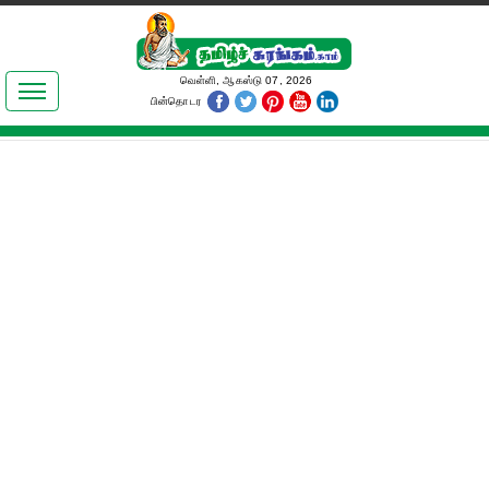
இலக்கியங்கள்
வெள்ளி, ஆகஸ்டு 07, 2026
பின்தொடர
தமிழ் உலகம்
அறிவியல்
பொதுஅறிவு
ஆன்மிகம்
ஜோதிடம்
மருத்துவம்
பெண்கள் பகுதி
நகைச்சுவை
கலையுலகம்