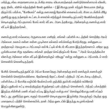
பார்த்து, சர்வ சாதாரணமாக நடக்கிற சாராய வியாபாரத்தைக் கண்டுகொள்ளாமல் விலகி,
ஒரு நீண்ட விசில் சத்தத்தின் கேலி ஒலிக்க - ( இப்போது நான் சற்றுக் கோபமாக நின்று
திரும்பிப் பார்க்க, ''போவோம்'' என்று கனகராஜ் தோளில் கைவைப்பார். சிகா மடங்கிக் கீழே
குனிந்து ஒரு நத்தைக் கூட்டைக் கையில் எடுத்துக் கொண்டிருப்பாள்) வேலிக்காத்தான்
செடிகளுக்கு அப்புறமாகப் போய் ஸார் வீட்டை அடைந்தபோது, அன்றைக்கு கணக்கு ஸார்
வீட்டில் இருந்தார்கள்.
கணக்கு ஸார் எவ்வளவு அருமையான மனிதர். எங்கள் பள்ளிக் கூடத்தின் சொத்தே அவர்
அல்லவா. உலகம் என்ன என்ன முடிச்சை எல்லாம் எங்கெங்கு போடுகிறது. என்னுடைய
தாத்தாவும் அவருடைய அப்பாவும் எஸ்டேட்டில் ஸ்டோர் கீப்பராக இருந்தார்களாம். ஏதோ ஒரு
முக்கியமான சிறு உதவியை எங்கள் தாத்தா செய்திருப்பார் போல. '' அவர் பொருத்திவச்ச
விளக்கு அல்லவா எங்க வீட்டில் இன்றைக்கும் எரியுது'' என்று என்னுடைய அப்பாவிடம் ஸார்
சொலலிக் கொண்டிருந்தார்.
பேசிக் கொண்டிருந்துவிட்டு அப்பா போனபிறகு அன்றைக்கு ஸார் எனக்குக் கணக்குச்
சொல்லிக் கொடுக்கவில்லை. தேயிலைத் தோட்டங்கள் பற்றியும் அட்டைக்கடி பற்றியும்,
பள்ளிக்கூடம் போகிற வழியில் வேல்கம்பால் குத்தித் தூக்கி மரத்தில் உயிரோடு
இருப்பதுபோல் கட்டி வைத்திருந்த சிறுத்தைப் புலி பற்றியும் சொன்னார். அந்தப் பக்கத்தில்
இருந்த சர்ச்சின் மணி சப்தம் எப்படி இருக்கும் என்று ஸா‘ சொல்லும்போது மனி சப்தம்
கேட்டது. குளிர்ந்த ஓடைகளும் பெரணிச் செடிகளுமாக இருக்கிற அவருக்குப் பிடித்த ஒரு
பாறையைப் பற்றிச் சொல்கையில், நான் அந்த ஓடையில் இருந்து கூழாங்கற்கள்
பொறுக்கினதுண்டு.