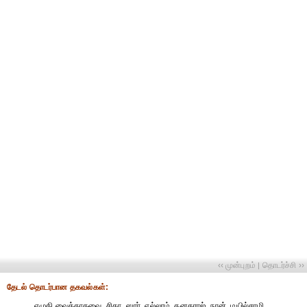
‹‹ முன்புறம்
தொடர்ச்சி ››
|
தேட‌ல் தொட‌ர்பான தகவ‌ல்க‌ள்:
எழுதி வைக்காதவை, சிகா, ஸார், எல்லாம், கனகராஜ், நான், மயில்சாமி,