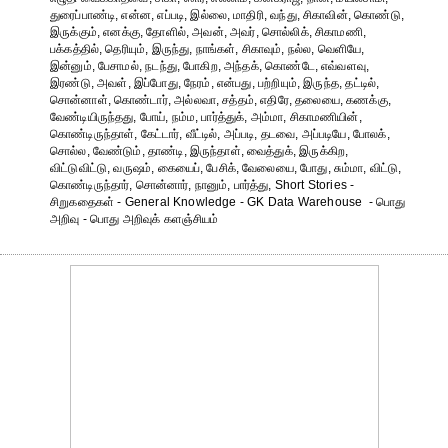
துரைப்பாண்டி, என்ன, எப்படி, இல்லை, மாதிரி, வந்து, சிகாவின், கொண்டு,
இருக்கும், எனக்கு, தோளில், அவன், அவர், சொல்லிக், சிகாமணி,
பக்கத்தில், தெரியும், இருந்து, நாங்கள், சிகாவும், நல்ல, வெளியே,
இன்னும், பேசாமல், நடந்து, போகிற, அந்தக், கொண்டே, எவ்வளவு,
இரண்டு, அவள், இப்போது, நேரம், என்பது, பற்றியும், இருந்த, தட்டில்,
சொன்னாள், கொண்டார், அல்லவா, சத்தம், எதிரே, தலையை, கணக்கு,
வேண்டியிருந்தது, போய், நம்ம, பார்த்துக், அம்மா, சிகாமணியின்,
கொண்டிருந்தாள், கேட்டார், வீட்டில், அப்படி, தடவை, அப்படியே, போலக்,
சொல்ல, வேண்டும், தாண்டி, இருந்தாள், வைத்துக், இருக்கிற,
விட்டுவிட்டு, வருஷம், கையைப், பேசிக், வேலையை, போது, சும்மா, விட்டு,
கொண்டிருந்தார், சொன்னார், நானும், பார்த்து, Short Stories -
சிறுகதைகள் - General Knowledge - GK Data Warehouse - பொது
அறிவு - பொது அறிவுக் களஞ்சியம்