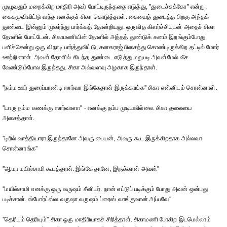
முழுவதும் மறைக்கிற மாதிரி அவர் போட்டிருந்ததை எடுத்து, ''துடைச்சுக்கோ'' என்று,
கைகழுவிவிட்டு வந்த எனக்குச் சிகா கொடுத்தாள். கையைத் துடைத்த பிறகு அந்தக்
துண்டை இன்னும் முகர்ந்து பார்க்கத் தோன்றியது. ஒருவித கிளர்ச்சியுடன் அதைச் சிகா
தோளில் போட்டேன். சிகாமணியின் தோளில் அந்தத் துண்டுக் கனம் இறங்கும்போது
பளிச்சென்று ஒரு விநாடி பார்த்துவிட்டு, கனகராஜ் பிசைந்து கொண்டிருக்கிற தட்டில் மோர்
ஊற்றினாள். அவள் தோளில் கிடந்த துண்டை எடுத்து மறுபடி அவள்மேல் வீச
வேண்டும்போல இருந்தது. சிகா அவ்வளவு அழகாக இருந்தாள்.
''நம்ம ஊர் துரைப்பாண்டி ஸார்வா இங்கேதான் இருக்காங்க'' சிகா என்னிடம் சொன்னாள்.
''யாரு நம்ம கணக்கு ஸார்வாளா'' - எனக்கு நம்ப முடியவில்லை. சிகா தலையை
அசைத்தாள்.
''டிரில் வாத்தியாரா இருந்தானே அவரு பையன், அவரு கூட இருக்கிறதாக அல்லவா
சொன்னாங்க''
''ஆமா மயில்சாமி கூடத்தான். இங்கே தானே, இருக்கான் அவன்''
''மயில்சாமி எனக்கு ஒரு வருஷம் சீனியர். நான் எட்டுப் படிக்கும் போது அவன் ஒன்பது
படிச்சான். ஸ்போர்ட்ஸ்ல வருஷா வருஷம் ப்ரைஸ் வாங்குவான் அப்பவே''
''தெரியும் தெரியும்'' சிகா ஒரு மாதிரியாகச் சிரித்தாள். சிகாமணி போகிற இடமெல்லாம்