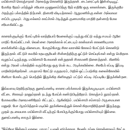
மயில்சாமி கொஞ்சநாள் அலைந்து கொண்டு இருந்தான். டைப்ரைட்டிங் இன்ஸ்டிடியூட்
போகிற நேரம் பார்த்துச் சரியாக மூணுலாம்பிற்கு நேர் எதிரே ஒரு லாலாக்கடை இருக்குமே
அதற்குப் பக்கத்தில் நிற்பான். தினசரி விடியற்காலம் ஆறுமணிக்கு என்ன அல்வாவா
சாப்பிடமுடியும். அது எல்லாம் காய்ச்சல் அடித்துக் குணமாகிற மாதிரி தன்னாற் போல
சரியாகிவிட்டது.
காரைக்குடிக்குப் போய் டிரில் வாத்தியார் வேலைக்குப் படித்து விட்டு வந்து சமயம் ஆளே
மாறிப் போய்விட்டான். வெள்ளை அரைக்கால் சட்டையும் கான்வாஸ் காலணியுமாக
சைக்கிளில் பந்து விளையாட போகும்போது சிகா வாசலில் கோலம் போட்டுக் கொண்டு
இருந்தால். வீட்டுச் சுவரில் உதயசூரியன் சின்னத்திற்கு ஓட்டுச் செய்யுங்கள் என்று பெரிதாக
எழுதப்பட்டிருந்தது. மயில்சாமி பேசுவான் என்றுதான் சிகாமணி நினைத்தாள். கிணிங்
என்று அவள் பக்கத்தில் வரும்போது ஒரு பெல் கூட அடிக்கவில்லை. சிலபேர் எப்படி இப்படி
மாறிவிடுகிறார்கள். பாபநாசம் ரோட்டு மருதமரம், அதில் ஒட்டப்படுகிற கலைக்கோவில்
சினிமா போஸ்டரும் பொந்தில் இருக்கிற கிளிகளும் மட்டும் எப்படி அப்படியே இருக்கின்றன.
இவ்வளவு தெரிந்தபிறகு துரைப்பாண்டி ஸாரை பார்க்காமல் இருக்கமுடியுமா. மயில்சாமி
வீட்டை சிகாவும் நானும்தான் நடந்து போய்க் கண்டுபிடித்தோம். கொஞ்சம் தூரம்தான்.
போகவரவே அரைமணிநேரம் கிட்டதட்ட ஆகிவிடும். மயில்சாமி சம்சாரம் அருமையான
மனுஷி. பேச ஆரம்பித்தால் மடியில் தூக்கிவைத்துக் கொள்கிறமாதிரித்தான் இருந்தது.
முதல் தடவையாக மயில்சாமி வீட்டிற்குப் போயிருக்கும்போது மயில்சாமியும் இல்லை.
துரைப்பாண்டி ஸாரும் இல்லை.
''இவ்வோ இன்னும் வரலை. மாமா ட்யூஷன் எடுக்காஹ. வேண்டாம்னு சொன்னாலும் கேட்க