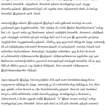
சொல்லிக் கொண்டே வந்தார்கள். சிகாவின் தங்கை பொன்னுக்குட்டியும் அழுது
கொண்டிருந்தாள். இத்தனையிக்கும் பஸ் ஏறுகிற வரை அத்தானைக் கிண்டல் செய்து
கொண்டு இருந்தவள் தான் அவள்.
கனகராஜ் இது எல்லாம் இப்படித்தான் இருக்கும் என்பதுபோலக் கைக்குட்டையால்,
முகத்தைக் துடைத்துக்கொண்டு, ''ரவி அடுத்த ஸ்டாப்பில் இறங்க வேண்டுமல்லவா'' என்று
கேட்டார். ஆமாம் என்ற சூட்கேஸ்களை எல்லாம் நகர்த்திக் கொண்டே சிகாவைப் பார்த்தேன்.
முன் பக்கத்துக் கம்பியில் குப்புறச் சாய்ந்து ரிஸ்ட்வாட்ச் கட்டின இடதுகையில் முகத்தை
அழுத்தி சிகா அழுதுகொண்டிருந்தாள். பிச்சிப்பூ ஒரு ஒருமாகச் சரிந்து கிடந்தது. கனகராஜ்
வீட்டில் எடுத்திருந்த கல்யாணச் சேலையைத்தான் கட்டியிருந்தாள். எனக்கு அந்தக் கலர்
என்னவோ பிடிக்கவில்லை. சிகாவுக்குப் பிடித்ததோ என்னவோ, ஒரு பேச்சுப் பேசாமல்
கட்டிக்கொண்டு சந்தோஷமாகவே இருந்தாள். சந்தோஷமில்லாமலா நலுங்கில உருட்டின
தேங்காயை கனகராஜ் பிடுங்க முடியாமல் கைகளுக்குள் வைத்துக் கொண்டு அப்படி ஒரு
சிரிப்புச் சிரிக்க முடியும், ஈறு தெரியச் சிரித்தால், சிகா மனதாரச் சந்தோஷமாக
இருக்கிறதாகத்தானே அர்த்தம்.
ஆலமரத்தடியில் இருந்து அம்பாசமுத்திரம் ஸ்டேஷன் வரை சொல்லிவைத்தது போல
சருகுகளாக உதிர்ந்து கிடந்தது. கனகராஜ் பூட்ஸ் சரக்சரக்கென்று மிதித்து நடக்க, சிகா
ஒரு ஒல்லிப் பாச்சா போலக் கூடவே போய்க்கொண்டிருந்தாள். சிவப்புக் கலர் வெல்வெட்
செருப்பு பளிச்பளிச்சென்ற மாறிக் கொண்டிருந்தது. பொன்னுக்குட்டி சேலைகட்டி
அக்காவையிடப் பெரிய மனுஷி மாதிரி இருந்தாள். ''ஏ'' இந்தப் பையை வாங்கு'' என்று
பொன்னுக்குட்டியை சிகாவின் அம்மா தன்பக்கம் கூப்பிட்டுக் கொண்டதற்குக் காரணம்