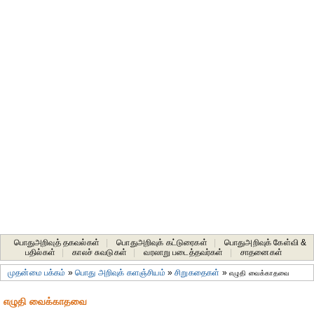
பொதுஅறிவுத் தகவல்கள்
|
பொதுஅறிவுக் கட்டுரைகள்
|
பொதுஅறிவுக் கேள்வி &
பதில்கள்
|
காலச் சுவடுகள்
|
வரலாறு படைத்தவர்கள்
|
சாதனைகள்‎
முதன்மை பக்கம்
»
பொது அறிவுக் களஞ்சியம்
»
சிறுகதைகள்
»
எழுதி வைக்காதவை
எழுதி வைக்காதவை