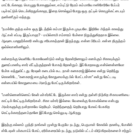
மாட்டேங்காஹ. பொழுது போகணும்லா, எம்புட்டு நேரம் சும்மாவே ஈஸிசேரிலே பேப்பர்
படிச்சுட்டுக் கெடக்கிறதுங்காஹ, இதை சொல்லும்போது ஒரு தட்டில் கொழுக்கட்டையும்
தண்ணீரும் வந்தது.
''நமக்கே குத்த வச்சு ஒரு இடத்தில் சும்மா இருக்க முடியலே. இதிலே அந்தக் காலத்து
ஆட்கள் எப்படி இருப்பாஹ? - மயில்சாமி சம்சாரம் பேச்சை நிறுத்துகிறதாக இல்லை.
ஆவுடையானூர்க்காரி என்பது சரியாகத்தான் இருந்தது. என்ன பிரியம். என்ன திருத்தம்
ஒவ்வொண்ணிலும்.
என்றைக்கு வெளியே போகவேண்டும் என்று தோன்றினாலும் எனக்கும் சிகாவுக்கும்
துரைப்பாண்டி ஸார் வீட்டிற்குத்தான் போகத் தோன்றும். இப்போதாவது என்னென்னவோ
பேச்சு வந்துவிட்டது. ரேஷன் கடையில் கூட நான் கனகராஜ் இல்லை என்று தெரிந்து
கொண்டே, ''கனகராஜ் ஸாருக்கு கோதுமைக்கு பில் போட்டாச்சா'' என்று கேட்டபடி
என்பையில் கோதுமையை அளந்து போட்டிருக்கிறார்கள்.
''மண்ணெண்ணெய் கேன் டீச்சர்கிட்டே இருக்கா ஸார் என்று தள்ளி நிற்கிற சிகாமணியை
காட்டிக் கேட்டிருக்கிறார்கள். சிகா டீச்சர் இல்லை. வேலைக்கு போகவில்லை என்பது
அவர்களுக்கு நன்றாகவே தெரியும். தெரிந்ததைத் தெரியாது போலப் பேசுகிற
கெட்டிக்காரத்தனம்தானே இப்போது செல்லுபடி ஆகிறது
இதற்கு எல்லாம் முந்தி நாங்கள் மூன்று பேருமே நடந்து, பெருமாள் கோவில் தாண்டி, போலீஸ்
ஸ்டேஷன் பக்கமாய்ப் போய், ஏரிக்கரையில் நடந்து, நடுவில் பட்டம் விடுகிறவர்களைச் சற்றுப்