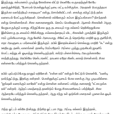
இருந்தது. கல்யாணம் முடிந்து கோவிலை விட்டு வெளியே வருவதற்குள்ளேயே
தனத்துச்சித்தி, ''பேசாமல் பொன்னுக்குட்டியை கட்டி வச்சிருங்க. அவதான் பொருத்தமா
இருக்கா வளர்த்தியும் சதையுமா'' என்று, சொல்லிவிட்டாள். கைக்கு ஏழெட்டுத் தங்க
வளையல் போட்டிருக்கிறவள். சொன்னால் எல்லோரும் சும்மா இருப்பார்களா? நிசந்தான்
என்று சொன்னார்கள். சிகா கனகராஜைவிட ரொம்ப மெலிவுதான். ஆனால் சிகாவின் அழகு
வேறுயாருக்கும் வராது. கீற்றுப்போல ஒரு தடவையும் ஈறு எல்லாம் தெரிகிறதுபோல
இன்னொரு தடவையிம் சிரிக்கிறது. எல்லாவற்றையும் விட, சிகாவின் முகத்தில் இருக்கும்
ஈரம் முக்கியமானது. அது லேசில் அமையாது. சிலேட்டைத் தொடுகிற மாதிரி ஒரு குளிர்ச்சி,
சதா அவளுடைய பார்வையில் இருக்கும். ரயில் இதையெல்லாம் சொல்வது மாதிரி ''கூ'' என்று
ஊதியது. தண்டவாளங்கள் தாண்டி பிரம்மதேசம் அம்மை முத்து முதலியார் ஜவுளிப்
பொட்டலத்துடன் ஓடிவந்து கொண்டிருந்தார். கார்டு பச்சைக்கொடி அவருக்காகவே
காத்திருந்தது. ரெயில்வே ரெஸ்டாரண்ட் நாயனா ஏதோ கிண்டலாகத் சொன்னார். சிகா
என்னையே பார்த்துக் கொண்டிருந்தாள்.
ரயில் புறப்படும்போது நானும் ஏறினேன். ''என்ன ரவி'' என்றுக் கேட்டுக் கொண்டே ''வண்டி
நகர்ந்துட்டுது, இறங்கு என்றாள். பொன்னுக்குட்டியைப் போல எனக்கு அழ முடியவில்லை.
''ஜங்ஷன் வரைக்கும் வாரேன்'' என்று சொன்ன என்னைப் பார்த்த கனகராஜ் ''உட்காருங்க
ரவி'' என்றார். ஆற்றப் பாலத்தைத் தாண்டும் போது சிகாமணியைப் பார்த்தேன். சிகா
ஆற்றையே பார்த்துக் கொண்டிருந்தாள், ஆறு சற்று உள் ஒடுங்கி பாறைகள் முளைக்க ஓடிக்
கொண்டிருந்தது.
அந்த ஓட்டம் எங்கே நின்றது. நிற்கிற ஓட்டமா அது. அப்படி எல்லாம் இருந்தால்,