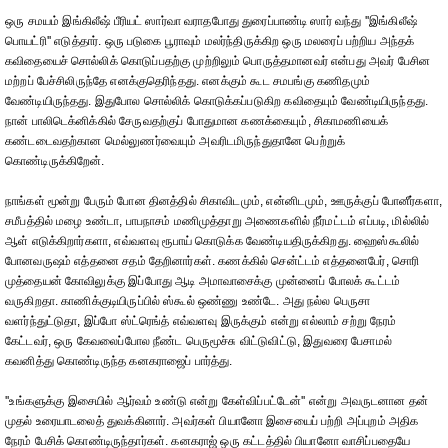
ஒரு சமயம் இங்கிலீஷ் பீரியட் ஸார்வா வராதபோது துரைப்பாண்டி ஸார் வந்து ''இங்கிலீஷ்
பொயட்ரி'' எடுத்தார். ஒரு படுகை பூராவும் மலர்ந்திருக்கிற ஒரு மலரைப் பற்றிய அந்தக்
கவிதையைச் சொல்லிக் கொடுப்பதற்கு முற்றிலும் பொருத்தமானவர் என்பது அவர் பேசின
மற்றப் பேச்சிலிருந்தே எனக்குதெரிந்தது. எனக்கும் கூட சமபங்கு கணிதமும்
வேண்டியிருந்தது. இதுபோல சொல்லிக் கொடுக்கப்படுகிற கவிதையும் வேண்டியிருந்தது.
நான் பாலிடெக்னிக்கில் சேருவதற்குப் போதுமான கணக்கையும், சிகாமணியைக்
கண்டடைவதற்கான மெல்லுணர்வையும் அவரிடமிருந்துதானே பெற்றுக்
கொண்டிருக்கிறேன்.
நாங்கள் மூன்று பேரும் போன தினத்தில் சிகாவிடமும், என்னிடமும், ஊருக்குப் போனீர்களா,
சமீபத்தில் மழை உண்டா, பாபநாசம் மணிமுத்தாறு அணைகளில் நீர்மட்டம் எப்படி, மில்லில்
ஆள் எடுக்கிறார்களா, எவ்வளவு ரூபாய் கொடுக்க வேண்டியதிருக்கிறது. ஹைஸ்கூலில்
போனவருஷம் எத்தனை சதம் தேறினார்கள். கணக்கில் சென்ட்டம் எத்தனைபேர், சொரி
முத்தையன் கோவிலுக்கு இப்போது ஆடி அமாவாசைக்கு முன்னைப் போலக் கூட்டம்
வருகிறதா. காணிக்குடியிருப்பில் ஸ்கூல் ஒண்ணு உண்டே. அது நல்ல பெருசா
வளர்ந்துட்டுதா, இப்போ ஸ்ட்ரெங்த் எவ்வளவு இருக்கும் என்று எல்லாம் சற்று நேரம்
கேட்டவர், ஒரு கேவலைப்போல நீண்ட பெருமூச்சு விட்டுவிட்டு, இதுவரை பேசாமல்
கவனித்து கொண்டிருந்த கனகராஜைப் பார்த்து.
''உங்களுக்கு இசையில் ஆர்வம் உண்டு என்று கேள்விப்பட்டேன்'' என்று அவருடனான தன்
முதல் உரையாடலைத் துவக்கினார். அவர்கள் பியானோ இசையைப் பற்றி அப்புறம் அதிக
நேரம் பேசிக் கொண்டிருந்தார்கள். கனகராஜ் ஒரு கட்டத்தில் பியானோ வாசிப்பதையே