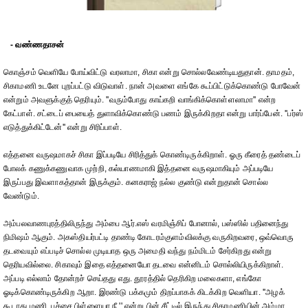
- வண்ணதாசன்
கொஞ்சம் வெளியே போய்விட்டு வரலாமா, சிகா என்று சொல்லவேண்டியதுதான். தாமதம்,
சிகாமணி உடனே புறப்பட்டு விடுவாள். நான் அவளை எங்கே கூப்பிட்டுக்கொண்டு போவேன்
என்றும் அவளுக்குத் தெரியும். ''வரும்போது காய்கறி வாங்கிக்கொள்ளலாமா'' என்ற
கேட்பாள். சட்டைப் பையைத் துளாவிக்கொண்டு பணம் இருக்கிறதா என்று பார்ப்பேன். ''பர்ஸ்
எடுத்துக்கிட்டேன்'' என்று சிரிப்பாள்.
எத்தனை வருஷமாகச் சிகா இப்படியே சிரித்துக் கொண்டிருக்கிறாள். ஓரு கீரைத் தண்டைப்
போலக் கணுக்கணுவாக முற்றி, கல்யாணமாகி இத்தனை வருஷமாகியும் அப்படியே
இருப்பது இவளாகத்தான் இருக்கும். கனகராஜ் நல்ல குண்டு என்றுதான் சொல்ல
வேண்டும்.
அம்பலவாணபுரத்திலிருந்து அம்பை ஆர்.எஸ் வரமிஞ்சிப் போனால், பஸ்ஸில் பதினைந்து
நிமிஷம் ஆகும். அகஸ்தியர்பட்டி தாண்டி கோடரம்குளம்விலக்கு வருகிறவரை, ஒவ்வொரு
தடவையும் எப்படிச் சொல்ல முடியாத ஒரு அமைதி வந்து நம்மிடம் சேர்கிறது என்று
தெரியவில்லை. சிகாவும் இதை எத்தனையோ தடவை என்னிடம் சொல்லியிருக்கிறாள்.
அப்படி எல்லாம் தோன்றச் செய்தது எது. தூரத்தில் தெரிகிற மலைகளா, எங்கோ
ஓடிக்கொண்டிருக்கிற ஆறா. இரண்டு பக்கமும் திறப்பாகக் கிடக்கிற வெளியா. ''அழக்
கூடாது மணி, பச்சை பிள்ளையா நீ '' என்று பின் சீட்டில் இருந்து சிகாமணியின் அம்மா