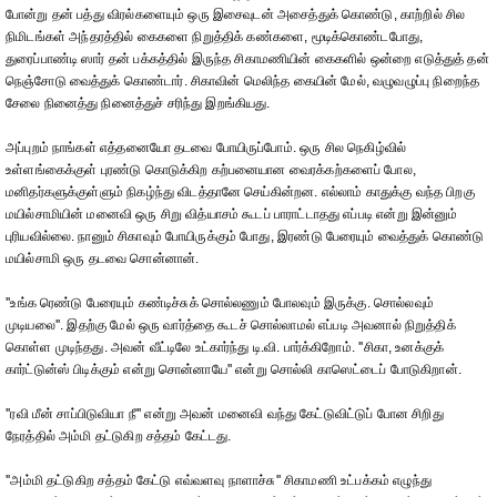
போன்று தன் பத்து விரல்களையும் ஒரு இசைவுடன் அசைத்துக் கொண்டு, காற்றில் சில
நிமிடங்கள் அந்தரத்தில் கைகளை நிறுத்திக் கண்களை, மூடிக்கொண்டபோது,
துரைப்பாண்டி ஸார் தன் பக்கத்தில் இருந்த சிகாமணியின் கைகளில் ஒன்றை எடுத்துத் தன்
நெஞ்சோடு வைத்துக் கொண்டார். சிகாவின் மெலிந்த கையின் மேல், வழுவழுப்பு நிறைந்த
சேலை நினைத்து நினைத்துச் சரிந்து இறங்கியது.
அப்புறம் நாங்கள் எத்தனையோ தடவை போயிருப்போம். ஒரு சில நெகிழ்வில்
உள்ளங்கைக்குள் புரண்டு கொடுக்கிற கற்பனையான வைரக்கற்களைப் போல,
மனிதர்களுக்குள்ளும் நிகழ்ந்து விடத்தானே செய்கின்றன. எல்லாம் காதுக்கு வந்த பிறகு
மயில்சாமியின் மனைவி ஒரு சிறு வித்யாசம் கூடப் பாராட்டாதது எப்படி என்று இன்னும்
புரியவில்லை. நானும் சிகாவும் போயிருக்கும் போது, இரண்டு பேரையும் வைத்துக் கொண்டு
மயில்சாமி ஒரு தடவை சொன்னான்.
''உங்க ரெண்டு பேரையும் கண்டிச்சுக் சொல்லணும் போலவும் இருக்கு. சொல்லவும்
முடியலை''. இதற்கு மேல் ஒரு வார்த்தை கூடச் சொல்லாமல் எப்படி அவனால் நிறுத்திக்
கொள்ள முடிந்தது. அவன் வீட்டிலே உட்கார்ந்து டி.வி. பார்க்கிறோம். ''சிகா, உனக்குக்
கார்ட்டுன்ஸ் பிடிக்கும் என்று சொன்னாயே'' என்று சொல்லி காஸெட்டைப் போடுகிறான்.
''ரவி மீன் சாப்பிடுவியா நீ'' என்று அவன் மனைவி வந்து கேட்டுவிட்டுப் போன சிறிது
நேரத்தில் அம்மி தட்டுகிற சத்தம் கேட்டது.
''அம்மி தட்டுகிற சத்தம் கேட்டு எவ்வளவு நாளாச்சு'' சிகாமணி உட்பக்கம் எழுந்து