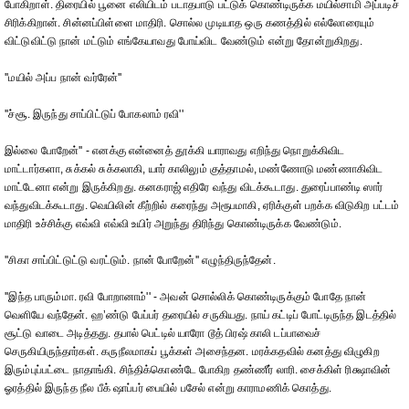
போகிறாள். திரையில் பூனை எலியிடம் படாதபாடு பட்டுக் கொண்டிருக்க மயில்சாமி அப்படிச்
சிரிக்கிறான். சின்னப்பிள்ளை மாதிரி. சொல்ல முடியாத ஒரு கணத்தில் எல்லோரையும்
விட்டுவிட்டு நான் மட்டும் எங்கேயாவது போய்விட வேண்டும் என்று தோன்றுகிறது.
''மயில் அப்ப நான் வர்ரேன்''
''ச்சூ. இருந்து சாப்பிட்டுப் போகலாம் ரவி''
இல்லை போறேன்'' - எனக்கு என்னைத் தூக்கி யாராவது எறிந்து நொறுக்கிவிட
மாட்டார்களா, சுக்கல் சுக்கலாகி, யார் காலிலும் குத்தாமல், மண்ணோடு மண்ணாகிவிட
மாட்டேனா என்று இருக்கிறது. கனகராஜ் எதிரே வந்து விடக்கூடாது. துரைப்பாண்டி ஸார்
வந்துவிடக்கூடாது. வெயிலின் கீற்றில் கரைந்து அரூபமாகி, ஏரிக்குள் பறக்க விடுகிற பட்டம்
மாதிரி உச்சிக்கு எவ்வி எவ்வி உயிர் அறுந்து திரிந்து கொண்டிருக்க வேண்டும்.
''சிகா சாப்பிட்டுட்டு வரட்டும். நான் போறேன்'' எழுந்திருந்தேன்.
''இந்த பாரும்மா. ரவி போறானாம்'' - அவன் சொல்லிக் கொண்டிருக்கும் போதே நான்
வெளியே வந்தேன். ஹ’ண்டு பேப்பர் தரையில் சருகியது. நாய் கட்டிப் போட்டிருந்த இடத்தில்
சூட்டு வாடை அடித்தது. தபால் பெட்டில் யாரோ டூத் பிரஷ் காலி டப்பாவைச்
செருகியிருந்தார்கள். கருநீலமாகப் பூக்கள் அசைந்தன. மரக்கதவில் கனத்து விழுகிற
இரும்புப்பட்டை நாதாங்கி. சிந்திக்கொண்டே போகிற தண்ணீர் லாரி. சைக்கிள் ரிக்ஷாவின்
ஓரத்தில் இருந்த நீல பீக் ஷாப்பர் பையில் பசேல் என்று காராமணிக் கொத்து.