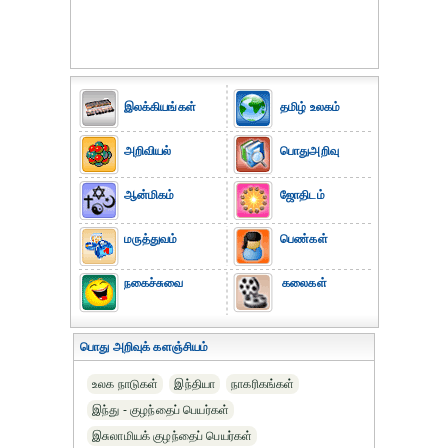
இலக்கியங்கள்
தமிழ் உலகம்
அறிவியல்
பொதுஅறிவு
ஆன்மிகம்
ஜோதிடம்
மருத்துவம்
பெண்கள்
நகைச்சுவை
கலைகள்
பொது அறிவுக் களஞ்சியம்
உலக நாடுகள்
இந்தியா
நாகரிகங்கள்
இந்து - குழந்தைப் பெயர்கள்
இசுலாமியக் குழந்தைப் பெயர்கள்