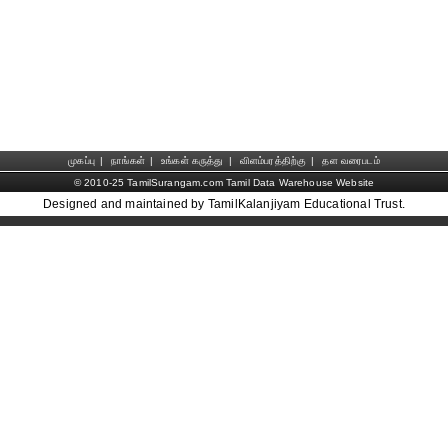
முகப்பு
|
நாங்கள்
|
உங்கள் கருத்து
|
விளம்பரத்திற்கு
|
தள வரைபடம்
© 2010-25 TamilSurangam.com Tamil Data Warehouse Website
Designed and maintained by TamilKalanjiyam Educational Trust.