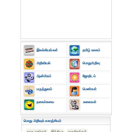
இலக்கியங்கள்
தமிழ் உலகம்
அறிவியல்
பொதுஅறிவு
ஆன்மிகம்
ஜோதிடம்
மருத்துவம்
பெண்கள்
நகைச்சுவை
கலைகள்
பொது அறிவுக் களஞ்சியம்
உலக நாடுகள்
இந்தியா
நாகரிகங்கள்