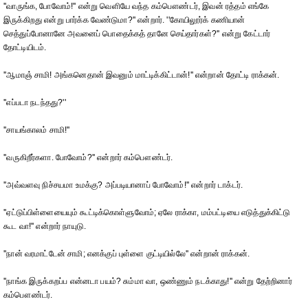
''வாருங்க, போவோம்!'' என்று வெளியே வந்த கம்பௌண்டர், இவன் ரத்தம் எங்கே
இருக்கிறது என்று பார்க்க வேண்டுமா?'' என்றார். ''கோயிலூர்க் கணியான்
செத்துப்போனானே அவனைப் பொதைக்கத் தானே செய்தார்கள்?'' என்று கேட்டார்
தோட்டியிடம்.
''ஆமாஞ் சாமி! அங்கனெதான் இவனும் மாட்டிக்கிட்டான்!'' என்றான் தோட்டி ராக்கன்.
''எப்படா நடந்தது?''
''சாயங்காலம் சாமி!''
''வருகிறீர்களா. போவோம்?'' என்றார் கம்பௌண்டர்.
''அவ்வளவு நிச்சயமா உமக்கு? அப்படியானாப் போவோம்!'' என்றார் டாக்டர்.
''ஏட்டுப்பிள்ளையையும் கூட்டிக்கொள்ளுவோம்; ஏலே ராக்கா, மம்பட்டியை எடுத்துக்கிட்டு
கூட வா!'' என்றார் நாயுடு.
''நான் வரமாட்டேன் சாமி; எனக்குப் புள்ளை குட்டியில்லே'' என்றான் ராக்கன்.
''நாங்க இருக்கறப்ப என்னடா பயம்? சும்மா வா, ஒண்ணும் நடக்காது!'' என்று தேற்றினார்
கம்பௌண்டர்.