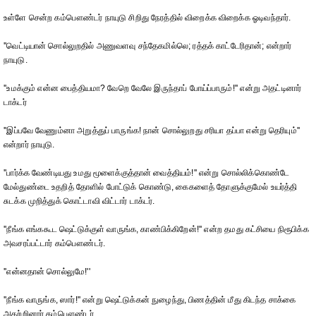
உள்ளே சென்ற கம்பௌண்டர் நாயுடு சிறிது நேரத்தில் விறைக்க விறைக்க ஓடிவந்தார்.
''வெட்டியான் சொல்லுறதில் அணுவளவு சந்தேகமில்லெ; ரத்தக் காட்டேரிதான்; என்றார்
நாயுடு.
''உமக்கும் என்ன பைத்தியமா? வேறெ வேலே இருந்தாப் போய்ப்பாரும்!'' என்று அதட்டினார்
டாக்டர்
''இப்பவே வேணும்னா அறுத்துப் பாருங்க! நான் சொல்லுறது சரியா தப்பா என்று தெரியும்''
என்றார் நாயுடு.
''பார்க்க வேண்டியது உமது மூளைக்குத்தான் வைத்தியம்!'' என்று சொல்லிக்கொண்டே
மேல்துண்டை உதறித் தோளில் போட்டுக் கொண்டு, கைகளைத் தோளுக்குமேல் உயர்த்தி
சுடக்க முறித்துக் கொட்டாவி விட்டார் டாக்டர்.
''நீங்க எங்ககூட ஷெட்டுக்குள் வாருங்க, காண்பிக்கிறேன்!'' என்ற தமது கட்சியை நிரூபிக்க
அவசரப்பட்டார் கம்பௌண்டர்.
''என்னதான் சொல்லுமே!''
''நீங்க வாருங்க, ஸார்!'' என்று ஷெட்டுக்கன் நுழைந்து, பிணத்தின் மீது கிடந்த சாக்கை
அகற்றினார் கம்பௌண்டர்