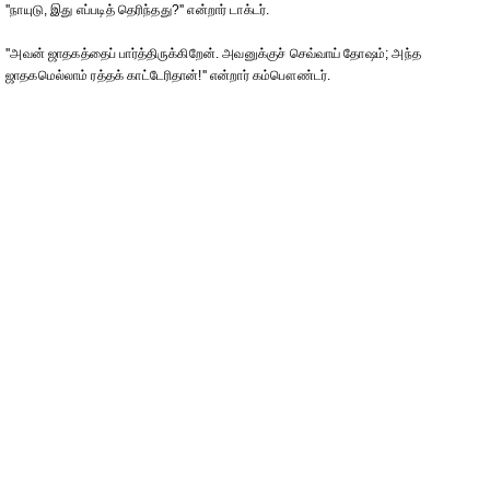
''நாயுடு, இது எப்படித் தெரிந்தது?'' என்றார் டாக்டர்.
''அவன் ஜாதகத்தைப் பார்த்திருக்கிறேன். அவனுக்குச் செவ்வாய் தோஷம்; அந்த
ஜாதகமெல்லாம் ரத்தக் காட்டேரிதான்!'' என்றார் கம்பௌண்டர்.