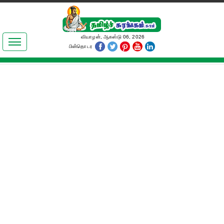
இலக்கியங்கள்
வியாழன், ஆகஸ்டு 06, 2026
பின்தொடர
தமிழ் உலகம்
அறிவியல்
பொதுஅறிவு
ஆன்மிகம்
ஜோதிடம்
மருத்துவம்
பெண்கள் பகுதி
நகைச்சுவை
கலையுலகம்