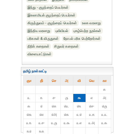
இந்து - குழந்தைப் பெயர்கள்
இசுலாமியக் குழந்தைப் பெயர்கள்
கிருத்துவம் - குழந்தைப் பெயர்கள்
உலக வரலாறு
இந்திய வரலாறு
புவியியல்
புகழ்பெற்ற நூல்கள்
பரிசுகள் & விருதுகள்
நோபல் பரிசு‎ பெற்றோர்‎கள்
நீதிக் கதைகள்
சிறுவர் கதைகள்
விளையாட்டுகள்
தமிழ் நாள்காட்டி
ஞா
தி்
செ
அ
வி
வெ
கா
௧
௨
௩
௪
௫
௬
௭
௮
௯
௰
௰௧
௰௨
௰௩
௰௪
௰௫
௰௬
௰௭
௰௮
௰௯
௨௰
௨௧
௨௨
௨௩
௨௪
௨௫
௨௬
௨௭
௨௮
௨௯
௩௰
௩௧