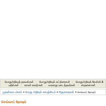
பொதுஅறிவுத் தகவல்கள்
|
பொதுஅறிவுக் கட்டுரைகள்
|
பொதுஅறிவுக் கேள்வி &
பதில்கள்
|
காலச் சுவடுகள்
|
வரலாறு படைத்தவர்கள்
|
சாதனைகள்‎
முதன்மை பக்கம்
»
பொது அறிவுக் களஞ்சியம்
»
சிறுகதைகள்
»
செவ்வாய் தோஷம்
செவ்வாய் தோஷம்