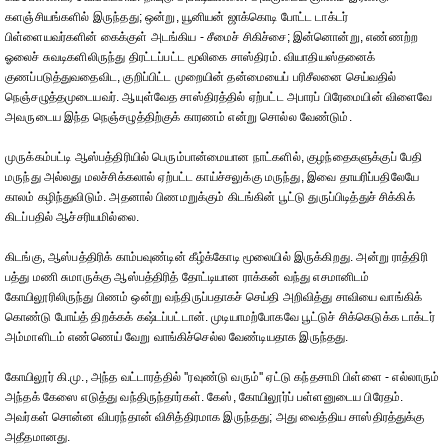
களஞ்சியங்களில் இருந்தது; ஒன்று, யூனியன் ஜாக்கொடி போட்ட டாக்டர்
பிள்ளையவர்களின் கைக்குள் அடங்கிய - சீமைச் சிகிச்சை; இன்னொன்று, எண்ணற்ற
ஓலைச் சுவடிகளிலிருந்து திரட்டப்பட்ட மூலிகை சாஸ்திரம். வியாதியஸ்தனைக்
குணப்படுத்துவதைவிட, குறிப்பிட்ட முறையின் தன்மையைப் பரிசீலனை செய்வதில்
நெஞ்சழுத்தமுடையவர். ஆயுள்வேத சாஸ்திரத்தில் ஏற்பட்ட அபாரப் பிரேமையின் விளைவே
அவருடைய இந்த நெஞ்சழுத்திற்குக் காரணம் என்று சொல்ல வேண்டும்.
முருக்கம்பட்டி ஆஸ்பத்திரியில் பெரும்பான்மையான நாட்களில், குழந்தைகளுக்குப் பேதி
மருந்து அல்லது மலச்சிக்கலால் ஏற்பட்ட காய்ச்சலுக்கு மருந்து, இவை தாயரிப்பதிலேயே
காலம் கழிந்துவிடும். அதனால் பிணமறுக்கும் கிடங்கின் பூட்டு துருப்பிடித்துச் சிக்கிக்
கிடப்பதில் ஆச்சரியமில்லை.
கிடங்கு, ஆஸ்பத்திரிக் காம்பவுண்டின் கீழ்க்கோடி மூலையில் இருக்கிறது. அன்று ராத்திரி
பத்து மணி சுமாருக்கு ஆஸ்பத்திரித் தோட்டியான ராக்கன் வந்து எசமானிடம்
கோயிலூரிலிருந்து பிணம் ஒன்று வந்திருப்பதாகச் செய்தி அறிவித்து சாவியை வாங்கிக்
கொண்டு போய்த் திறக்கக் கஷ்டப்பட்டான். முடியாமற்போகவே பூட்டுச் சிக்கெடுக்க டாக்டர்
அம்மாளிடம் எண்ணெய் வேறு வாங்கிச்செல்ல வேண்டியதாக இருந்தது.
கோயிலூர் கி.மு., அந்த வட்டாரத்தில் ''ரவுண்டு வரும்'' ஏட்டு கந்தசாமி பிள்ளை - எல்லாரும்
அந்தக் கேஸை எடுத்து வந்திருந்தார்கள். கேஸ், கோயிலூர்ப் பள்ளனுடைய பிரேதம்.
அவர்கள் சொன்ன விபரந்தான் விசித்திரமாக இருந்தது; அது வைத்திய சாஸ்திரத்துக்கு
அதீதமானது.