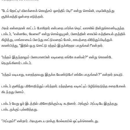
''டேய் தோட்டி! விளக்கைக் கொஞ்சம் ஒசத்திப் பிடி!'' என்று சொல்லி, மடியிலிருந்து
சூரிக்கத்தி ஒன்றை எடுத்தார்.
அவர் என்னதான் காட்டப் போகிறார் என்பதை பார்க்க ஷெட் வாசலில் நின்றுகொண்டிருந்த
டாக்டர், ''என்னவே, வேலை!'' என்று சொல்லுமுன், பிணத்தின் கையில் கத்தியைக் குத்திக்
கிழித்து, மாங்காயைப் பிளந்து காட்டுவதைப் போல், காயத்தை விரித்துப்பிடித்துக்
காண்பித்து, ''இதில் ஒரு சொட்டு ரத்தம் இருக்கிறதா பாருங்கள்!''என்றார்.
''ரத்தம் இருந்தாலும் பிணமானபின் வடிவதை எங்கே கண்டீர்?'' என்று கொண்டே
நெருங்கினார் டாக்டர்.
''ரத்தம் வடியாது, உறைந்தாவது இருக்க வேண்டுமே! எங்கே பாருங்கள்?'' என்றார் நாயுடு.
டாக்டர் குனிந்து பரிசோதித்துப் பார்த்தார். ரத்தத்தை வடிகட்டிப் பிழிந்தெடுத்த சதைபோலக்
கிடந்தது பிணம்.
டாக்டர் வேறு ஓர் இடத்தில் பரிசோதிக்கும்படி கூறினார். அங்கும் அப்படியே இருந்தது.
டாக்டருக்குப் புல்லரித்தது.
''அப்புறம்!'' என்றார். அவருடைய நாக்கு மேல்வாயில் ஒட்டிக்கொண்டது.