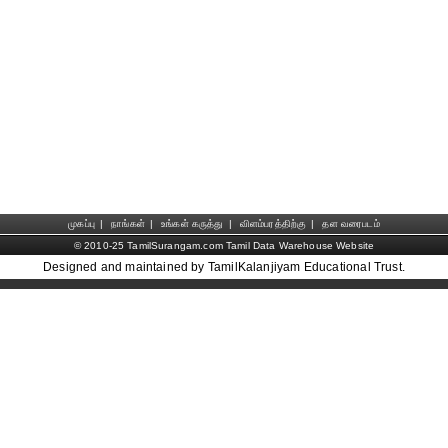
முகப்பு
|
நாங்கள்
|
உங்கள் கருத்து
|
விளம்பரத்திற்கு
|
தள வரைபடம்
© 2010-25 TamilSurangam.com Tamil Data Warehouse Website
Designed and maintained by TamilKalanjiyam Educational Trust.