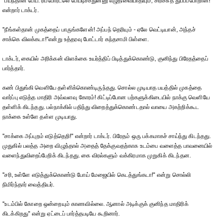
''பயந்தான் பேய். ரிப்போர்ட்லெ பேயடிச்சதுன்னு எழுதிவையாதியும், சிரிச்சுத் துப்பப்போறான்!''
என்றார் டாக்டர்.
''நீங்கள்தான் முகத்தைப் பாருங்களேன்! அப்பந் தெரியும் - ஏலே வெட்டியான், அந்தச்
சாக்கெ விலக்கடா!''என்று உத்தரவு போட்டார் கந்தசாமி பிள்ளை.
டாக்டர், கையில் அரிக்கன் விளக்கை உயர்த்திப் பிடித்துக்கொண்டு, குனிந்து பிரேதத்தைப்
பார்த்தார்.
கண் பிதுங்கி வெளியே தள்ளிக்கொண்டிருந்தது. சொல்ல முடியாத பயத்தில் முகத்தை
வார்ப்பு எடுத்த மாதிரி அவ்வளவு கோரம்! கிட்டிப்போன பற்களுக்கிடையில் நாக்கு வெளியே
தள்ளிக் கிடந்தது. பல்நாக்கில் பதிந்து விறைத்துக்கொண்டதால் வாயை அகற்றிக்கூட
நாக்கை உள்ளே தள்ள முடியாது.
''சாக்கை அப்புறம் எடுத்தெறி!'' என்றார் டாக்டர். பிரேதம் ஒரு பக்கமாகச் சாய்ந்து கிடந்தது.
முதுகில் பலத்த அறை விழுந்தால் அதைத் தேக்குவதற்காக உடம்பை வளைத்த பாவனையில்
வளைந்துவிறைப்பேறிக் கிடந்தது. கை விரல்களும் வக்கிரமாக முறுகிக் கிடந்தன.
''சரி, உள்ளே எடுத்துக்கொண்டு போய் மேஜையில் கெடத்துங்கடா!'' என்று சொல்லி
நிமிர்ந்தார் வைத்தியர்.
''உடம்பில் கோறை ஒன்றையும் காணவில்லை. ஆனால் அடிக்குக் குனிந்த மாதிரிக்
கிடக்கிறது'' என்று ஏட்டைப் பார்த்தபடியே கூறினார்.