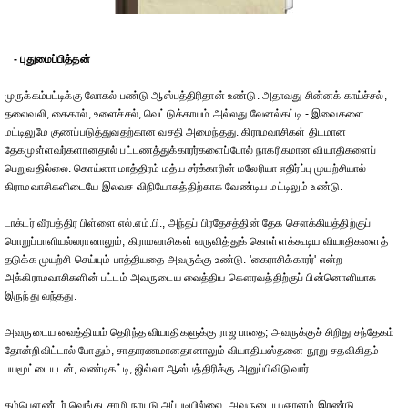
- புதுமைப்பித்தன்
முருக்கம்பட்டிக்கு லோகல் பண்டு ஆஸ்பத்திரிதான் உண்டு. அதாவது சின்னக் காய்ச்சல்,
தலைவலி, கைகால், உளைச்சல், வெட்டுக்காயம் அல்லது வேனல்கட்டி - இவைகளை
மட்டிலுமே குணப்படுத்துவதற்கான வசதி அமைந்தது. கிராமவாசிகள் திடமான
தேகமுள்ளவர்களானதால் பட்டணத்துக்காரர்களைப்போல் நாகரிகமான வியாதிகளைப்
பெறுவதில்லை. கொய்னா மாத்திரம் மத்ய சர்க்காரின் மலேரியா எதிர்ப்பு முயற்சியால்
கிராமவாசிகளிடையே இலவச விநியோகத்திற்காக வேண்டிய மட்டிலும் உண்டு.
டாக்டர் வீரபத்திர பிள்ளை எல்.எம்.பி., அந்தப் பிரதேசத்தின் தேக சௌக்கியத்திற்குப்
பொறுப்பாளியல்லரானாலும், கிராமவாசிகள் வருவித்துக் கொள்ளக்கூடிய வியாதிகளைத்
தடுக்க முயற்சி செய்யும் பாத்தியதை அவருக்கு உண்டு. 'கைராசிக்காரர்' என்ற
அக்கிராமவாசிகளின் பட்டம் அவருடைய வைத்திய கௌரவத்திற்குப் பின்னொளியாக
இருந்து வந்தது.
அவருடைய வைத்தியம் தெரிந்த வியாதிகளுக்கு ராஜ பாதை; அவருக்குச் சிறிது சந்தேகம்
தோன்றிவிட்டால் போதும், சாதாரணமானதானாலும் வியாதியஸ்தனை நூறு சதவிகிதம்
பயமூட்டையுடன், வண்டிகட்டி, ஜில்லா ஆஸ்பத்திரிக்கு அனுப்பிவிடுவார்.
கம்பௌண்டர் வெங்கடசாமி நாயுடு அப்படியில்லை. அவருடைய ஞானம் இரண்டு