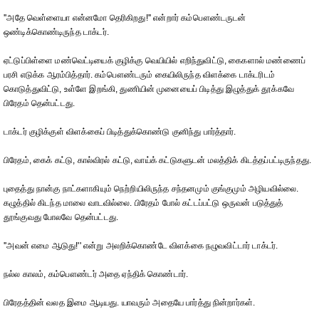
''அதே வெள்ளையா என்னமோ தெரிகிறது!'' என்றார் கம்பௌண்டருடன்
ஒண்டிக்கொண்டிருந்த டாக்டர்.
ஏட்டுப்பிள்ளை மண்வெட்டியைக் குழிக்கு வெயியில் எறிந்துவிட்டு, கைகளால் மண்ணைப்
பரசி எடுக்க ஆரம்பித்தார். கம்பௌண்டரும் கையிலிருந்த விளக்கை டாக்டரிடம்
கொடுத்துவிட்டு, உள்ளே இறங்கி, துணியின் முனையைப் பிடித்து இழுத்துக் தூக்கவே
பிரேதம் தென்பட்டது.
டாக்டர் குழிக்குள் விளக்கைப் பிடித்துக்கொண்டு குனிந்து பார்த்தார்.
பிரேதம், கைக் கட்டு, கால்விரல் கட்டு, வாய்க் கட்டுகளுடன் மலத்திக் கிடத்தப்பட்டிருந்தது.
புதைத்து நான்கு நாட்களாகியும் நெற்றியிலிருந்த சந்தனமும் குங்குமும் அழியவில்லை.
கழுத்தில் கிடந்த மாலை வாடவில்லை. பிரேதம் போல் கட்டப்பட்டு ஒருவன் படுத்துத்
தூங்குவது போலவே தென்பட்டது.
''அவன் எமை ஆடுது!'' என்று அலறிக்கொண்டே விளக்கை நழுவவிட்டார் டாக்டர்.
நல்ல காலம், கம்பௌண்டர் அதை ஏந்திக் கொண்டார்.
பிரேதத்தின் வலத இமை ஆடியது. யாவரும் அதையே பார்த்து நின்றார்கள்.