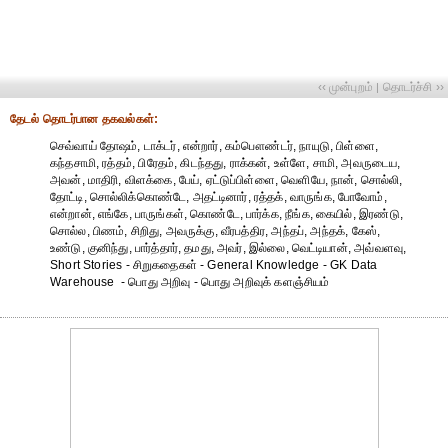
‹‹ முன்புறம்
தொடர்ச்சி ››
|
தேட‌ல் தொட‌ர்பான தகவ‌ல்க‌ள்:
செவ்வாய் தோஷம், டாக்டர், என்றார், கம்பௌண்டர், நாயுடு, பிள்ளை,
கந்தசாமி, ரத்தம், பிரேதம், கிடந்தது, ராக்கன், உள்ளே, சாமி, அவருடைய,
அவன், மாதிரி, விளக்கை, பேய், ஏட்டுப்பிள்ளை, வெளியே, நான், சொல்லி,
தோட்டி, சொல்லிக்கொண்டே, அதட்டினார், ரத்தக், வாருங்க, போவோம்,
என்றான், எங்கே, பாருங்கள், கொண்டே, பார்க்க, நீங்க, கையில், இரண்டு,
சொல்ல, பிணம், சிறிது, அவருக்கு, வீரபத்திர, அந்தப், அந்தக், கேஸ்,
உண்டு, குனிந்து, பார்த்தார், தமது, அவர், இல்லை, வெட்டியான், அவ்வளவு,
Short Stories - சிறுகதைகள் - General Knowledge - GK Data
Warehouse - பொது அறிவு - பொது அறிவுக் களஞ்சியம்