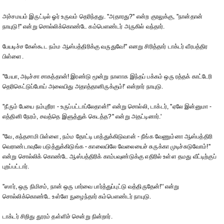
அச்சமயம் இருட்டில் ஓர் உருவம் தெரிந்தது. ''அதாரது?'' என்ற குரலுக்கு, ''நான்தான்
நாயுடு!'' என்று சொல்லிக்கொண்டே கம்பௌண்டர் அருகில் வந்தார்.
பேயடிச்ச கேஸ்கூட நம்ம ஆஸ்பத்திரிக்கு வருதுவே!'' எனறு சிரித்தார் டாக்டர் வீரபத்திர
பிள்ளை.
''பேயா, அடிச்சா சாகத்தான்! இரண்டு மூன்று நாளாக இந்தப் பக்கம் ஒரு ரத்தக் காட்டேரி
தெரிகெட்டுப்போய் அலையிது அதாத்தானிருக்கும்!' என்றார் நாயுடு.
''நீரும் பேயை நம்புறீரா - உருப்பட்டாப்லேதான்!'' என்று சொல்லி, டாக்டர், ''ஏலே இன்னுமா -
எத்தினி நேரம், சவத்தெ இளுத்துக் கெடத்த?'' என்று அதட்டினார்.'
''வே, கந்தசாமி பிள்ளை, நம்ம தோட்டி பாத்துக்கிடுவான் - நீங்க வேணும்னா ஆஸ்பத்திரி
வெராண்டாவுலே படுத்துக்கிடுங்க - காலையிலே வேலையைச் சுருக்கா முடிச்சுடுவோம்!''
என்று சொல்லிக் கொண்டே ஆஸ்பத்திரிக் காம்பவுண்டுக்கு எதிரில் உள்ள தமது வீட்டிற்குப்
புறப்பட்டார்.
''ஸார், ஒரு நிமிசம், நான் ஒரு பார்வை பார்த்துப்புட்டு வத்திருதேன்!'' என்று
சொல்லிக்கொண்டே உள்ளே நுழைந்தார் கம்பௌண்டர் நாயுடு.
டாக்டர் சிறிது தூரம் தள்ளிச் சென்று நின்றார்.