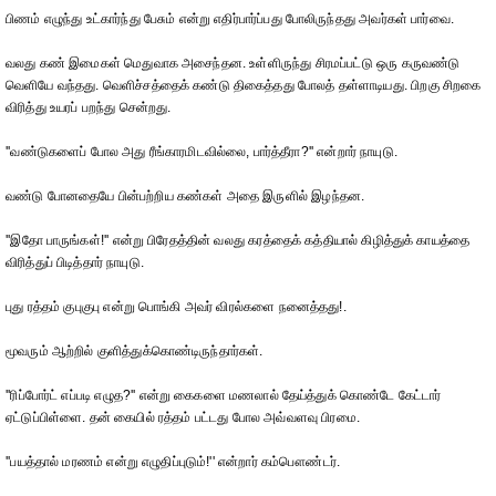
பிணம் எழுந்து உட்கார்ந்து பேசும் என்று எதிர்பார்ப்பது போலிருந்தது அவர்கள் பார்வை.
வலது கண் இமைகள் மெதுவாக அசைந்தன. உள்ளிருந்து சிரமப்பட்டு ஒரு கருவண்டு
வெளியே வந்தது. வெளிச்சத்தைக் கண்டு திகைத்தது போலத் தள்ளாடியது. பிறகு சிறகை
விரித்து உயரப் பறந்து சென்றது.
''வண்டுகளைப் போல அது ரீங்காரமிடவில்லை, பார்த்தீரா?'' என்றார் நாயுடு.
வண்டு போனதையே பின்பற்றிய கண்கள் அதை இருளில் இழந்தன.
''இதோ பாருங்கள்!'' என்று பிரேதத்தின் வலது கரத்தைக் கத்தியால் கிழித்துக் காயத்தை
விரித்துப் பிடித்தார் நாயுடு.
புது ரத்தம் குபுகுபு என்று பொங்கி அவர் விரல்களை நனைத்தது!.
மூவரும் ஆற்றில் குளித்துக்கொண்டிருந்தார்கள்.
''ரிப்போர்ட் எப்படி எழுத?'' என்று கைகளை மணலால் தேய்த்துக் கொண்டே கேட்டார்
ஏட்டுப்பிள்ளை. தன் கையில் ரத்தம் பட்டது போல அவ்வளவு பிரமை.
''பயத்தால் மரணம் என்று எழுதிப்புடும்!'' என்றார் கம்பௌண்டர்.