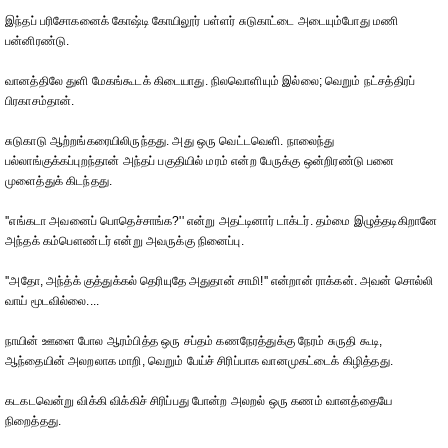
இந்தப் பரிசோகனைக் கோஷ்டி கோயிலூர் பள்ளர் சுடுகாட்டை அடையும்போது மணி
பன்னிரண்டு.
வானத்திலே துளி மேகங்கூடக் கிடையாது. நிலவொளியும் இல்லை; வெறும் நட்சத்திரப்
பிரகாசம்தான்.
சுடுகாடு ஆற்றங்கரையிலிருந்தது. அது ஒரு வெட்டவெளி. நாலைந்து
பல்லாங்குக்கப்புறந்தான் அந்தப் பகுதியில் மரம் என்ற பேருக்கு ஒன்றிரண்டு பனை
முளைத்துக் கிடந்தது.
''எங்கடா அவனைப் பொதெச்சாங்க?'' என்று அதட்டினார் டாக்டர். தம்மை இழுத்தடிகிறானே
அந்தக் கம்பௌண்டர் என்று அவருக்கு நினைப்பு.
''அதோ, அந்த்க் குத்துக்கல் தெரியுதே அதுதான் சாமி!'' என்றான் ராக்கன். அவன் சொல்லி
வாய் மூடவில்லை....
நாயின் ஊளை போல ஆரம்பித்த ஒரு சப்தம் கணநேரத்துக்கு நேரம் சுருதி கூடி,
ஆந்தையின் அலறலாக மாறி, வெறும் பேய்ச் சிரிப்பாக வானமுகட்டைக் கிழித்தது.
கடகடவென்று விக்கி விக்கிச் சிரிப்பது போன்ற அலறல் ஒரு கணம் வானத்தையே
நிறைத்தது.