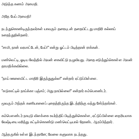
அடுத்த கணம் அமைதி.
அதே பேய் அமைதி!
நடந்துகொண்டிருந்தவர்கள் யாவரும் தரையுடன் தறையிட்டது மாதிரி கல்லாய்
உறைந்துநின்றனர்.
''சாமி, நான் வரமாட்டேன், பேய்!'' என்று ஓட்டம் பிடித்தான் ராக்கன்.
மண்வெட்டி, ஓடிய வேத்தில் அவன் கைவிட்டு நழுவியது. அதை எடுத்துப்கொள்ள அவன்
தாமதிக்கவில்லை.
''நாய் ஊளையிட்ட மாதிரி இருந்துதுல்ல!'' என்றார் ஏட்டுப்பிள்ளை.
''சுடுகாட்டில் நாய்க்கா பஞ்சம்; அது நாயில்லை!'' என்றார் கம்பௌண்டர்.
மூவரும் அந்தக் கணியானைப் புதைத்திருந்த இடத்திற்கு வந்து சேர்ந்தார்கள்.
கம்பௌண்டர் நாயுடு விளக்கை உயர்த்திப் பிடித்துக்கொள்ள, ஏட்டுப்பிள்ளை தைரியமாக
வேஷ்டியை வரித்து கட்டிக்கொண்டு மண்வெட்டியால் தோண்ட ஆரம்பித்தார்.
ஆற்றருகில் உள்ள இடந்தானே; வேலை சுளுவாக நடந்தது.