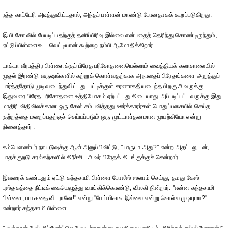
ரத்த காட்டேரி அடித்துவிட்டதால், அந்தப் பள்ளன் மாண்டு போனதாகக் கூறப்படுகிறது.
இ.பி.கோ.வில் பேயடிப்பதற்குத் தனிப்பிரிவு இல்லை என்பதைத் தெரிந்து கொண்டிருந்தும்,
ஏட்டுப்பிள்ளைகூட வெட்டியான் கூற்றை நம்பி ஆமோதிக்கிறார்.
டாக்டா வீரபத்திர பிள்ளைக்குப் பிரேத பரிசோதனையெல்லாம் வைத்தியக் கலாசாலையில்
முதல் இரண்டு வருஷங்களில் கற்றுக் கொள்வதற்காக அநாதைப் பிரேதங்களை அறுத்துப்
பார்த்ததோடு முடிவடைந்துவிட்டது. பட்டிக்குள் சரணாகதியடைந்த பிறகு அவருக்கு
இதுவரை பிரேத பரிசோதனை உத்தியோகம் ஏற்பட்டது கிடையாது. அப்படிப்பட்டவருக்கு இது
மாதிரி விதிவிலக்கான ஒரு கேஸ் சம்பவித்தது ஊர்க்காரர்கள் பொதுப்பகையில் செய்த
குற்றத்தை மறைப்பதற்குச் செய்யப்படும் ஒரு முட்டாள்தனமான முயற்சியோ என்று
நினைத்தார் .
கம்பௌண்டர் நாயுடுவுக்கு ஆள் அனுப்பிவிட்டு, ''யாருடா அது?'' என்ற அதட்டலுடன்,
பாதக்குறடு சரல்கற்களில் கிரீச்சிட அவர் பிரேதக் கிடங்குக்குச் சென்றார்.
இவரைக் கண்டதும் ஏட்டு கந்தசாமி பிள்ளை போலீஸ் ஸலாம் செய்து, தமது கேஸ்
புஸ்தகத்தை நீட்டிக் கையெழுத்து வாங்கிக்கொண்டு, விலகி நின்றார். ''என்ன கந்தசாமி
பிள்ளை, பய கதை விடரானே!'' என்று ''பேய் பிசாசு இல்லை என்று சொல்ல முடியுமா?''
என்றார் கந்தசாமி பிள்ளை.