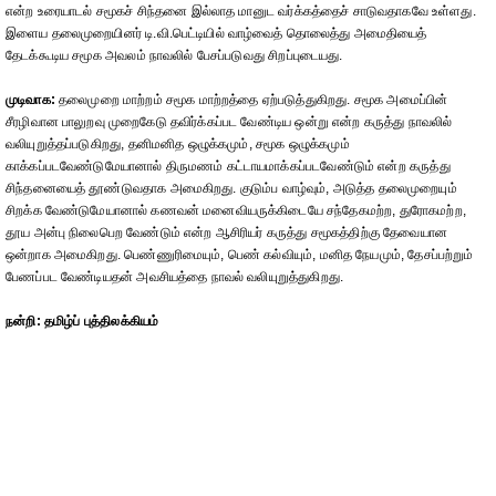
என்ற உரையாடல் சமூகச் சிந்தனை இல்லாத மானுட வர்க்கத்தைச் சாடுவதாகவே உள்ளது.
இளைய தலைமுறையினர் டி.வி.பெட்டியில் வாழ்வைத் தொலைத்து அமைதியைத்
தேடக்கூடிய சமூக அவலம் நாவலில் பேசப்படுவது சிறப்புடையது.
முடிவாக:
தலைமுறை மாற்றம் சமூக மாற்றத்தை ஏற்படுத்துகிறது. சமூக அமைப்பின்
சீரழிவான பாலுறவு முறைகேடு தவிர்க்கப்பட வேண்டிய ஒன்று என்ற கருத்து நாவலில்
வலியுறுத்தப்படுகிறது, தனிமனித ஒழுக்கமும், சமூக ஒழுக்கமும்
காக்கப்படவேண்டுமேயானால் திருமணம் கட்டாயமாக்கப்படவேண்டும் என்ற கருத்து
சிந்தனையைத் தூண்டுவதாக அமைகிறது. குடும்ப வாழ்வும், அடுத்த தலைமுறையும்
சிறக்க வேண்டுமேயானால் கணவன் மனைவியருக்கிடையே சந்தேகமற்ற, துரோகமற்ற,
தூய அன்பு நிலைபெற வேண்டும் என்ற ஆசிரியர் கருத்து சமூகத்திற்கு தேவையான
ஒன்றாக அமைகிறது. பெண்ணுரிமையும், பெண் கல்வியும், மனித நேயமும், தேசப்பற்றும்
பேணப்பட வேண்டியதன் அவசியத்தை நாவல் வலியுறுத்துகிறது.
நன்றி: தமிழ்ப் புத்திலக்கியம்