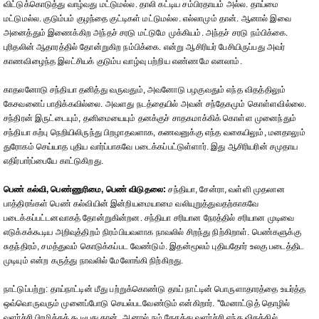
விட்டுக்கொடுத்து வாழ்வது மட்டுமல்ல. தாலி கட்டிய சம்பிரதாயம் அல்ல. தாய்மை
மட்டுமல்ல. குடும்பம் குழந்தை குட்டிகள் மட்டுமல்ல. எல்லாமும் தான். ஆனால் இவை
அனைத்தும் இணைக்கிற அந்தச் சரடு மட்டுமே முக்கியம். அந்தச் சரடு நம்பிக்கை.
புரிதலின் ஆதாரத்தில் தோன்றுகிற நம்பிக்கை. என்று ஆசிரியர் பேசியிருப்பது அவர்
காணவிழைந்த இலட்சியக் குடும்ப வாழ்வு பற்றிய எண்ணமே எனலாம்.
காதலனோடு சந்தியா தனித்து வருவதும், அவனோடு பழகுவதும் எந்த விதத்திலும்
கேசவனைப் பாதிக்கவில்லை. அவளது நடத்தையில் அவன் சந்தேகமும் கொள்ளவில்லை.
சந்திரன் இருட்டையும், தனிமையையும் தனக்குச் சாதகமாக்கிக் கொள்ள முனைந்தும்
சந்தியா கற்பு நெறியிலிருந்து பிறழாதவளாக, கணவனுக்கு எந்த வகையிலும், மனதாலும்
துரோகம் செய்யாத புதிய வார்ப்பாகவே படைக்கப்பட்டுள்ளார். இது ஆசிரியரின் சமுதாய
எதிர்பார்ப்பையே காட்டுகிறது.
பெண் கல்வி, பெண்ணுரிமை, பெண் விடுதலை:
சந்தியா, சேன்ரா, வள்ளி முதலான
பாத்திரங்கள் பெண் கல்வியின் இன்றியமையாமை வலியுறுத்துவதற்காகவே
படைக்கப்பட்டனவாகத் தோன்றுகின்றன. சந்தியா சரியான நேரத்தில் சரியான முடிவை
எடுக்கக்கூடிய அறிவுத்திறம் நிரம்பியவளாக நாவலில் சிறந்து நிற்கிறாள். பெண்களுக்கு
சுதந்திரம், சமத்துவம் கொடுக்கப்பட வேண்டும். இதன்மூலம் புதியதோர் உலகு படைத்திட
முடியும் என்ற கருத்து நாவலில் மேலோங்கி நிற்கிறது.
நாட்டுப்பற்று: தாய்நாட்டின் மீது பற்றுக்கொண்டு தாய் நாட்டின் பொருளாதாரத்தை உயர்த்த
ஒவ்வொருவரும் முனைப்போடு செயல்படவேண்டும் என்கிறார். ''மேனாட்டுத் தொழில்
வளர்ச்சி பிரமிக்கக் கூடியது தான். ஆனால் நம் தேசத்து வளர்ச்சி எந்த விதத்தில்