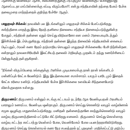
ஆசைக்கு வேலையும் ஆச்சு, கல்யாணத்துக்கு அப்புறமும் வேலைக்குப் போகணும்னு
ஆசைப்படறா மாப்பிள்ளைக்கு எப்படி விருப்பமோ!!. என்று சந்தியாவின் தந்தை பேசும் பேச்சு
தலைமுறை மாற்றத்தைக் குறித்த பேச்சே ஆகும்.
பாலுறவுச் சிக்கல்:
நாவலின் பல இடங்களிலும் பாலுறவுச் சிக்கல் பேசப்படுகிறது.
கார்த்திகை மாதத்து இரவு நேரத் தனிமை நிலையை சந்தியா நினைவுப்படுத்துகின்ற
போதும், சந்திரன் தன்னை ஏதும் செய்து விடுவானோ என மனம் அலைபாயுமிடத்தும்
இச்சிக்கல் இடம்பெறுகிறது. சந்திரன் தன்னை இழந்த நிலையில் சந்தியாவின் கையைப்
பிடிப்பதும், அவள் கண நேரம் தடுமாறிய செயலும் பாலுறவுச் சிக்கலையே பேசி நிற்கின்றன.
என்றாலும் நாவலாசிரியரின் இலட்சியத் தலைவி அறிவுக்கு முதலிடம் தந்து உணர்ச்சியைப்
பின்னுக்குத் தள்ளுகிறாள்.
''நீங்கள் விரும்பியதை உங்களுக்கு அளிக்க முடியாமைக்கு நான் தான் உங்களிடம்
மன்னிப்புக் கேட்க வேண்டும். இது இயற்கையான சமாச்சாரம். யாரும் யாரிடமும் இதைக்
கேட்க உரிமை உண்டு. சந்தியாவின் பேச்சு இச்சிக்கலை உளவியல் சிந்தனையோடு
விளக்குவதாக உள்ளது.
திருமணம்:
திருமணம் என்னும் சடங்கு கட்டாயம் நடந்தே ஆக வேண்டியதன் அவசியம்
யாராலும் உணரப்பட வேண்டிய ஒன்றாகும். திருமணம் செய்து கொண்டு வாழும் வாழ்வினால்
சமூக ஒழுங்கு பாதுகாக்கப்படுகிறது. மனிதன் தன்னைத்தானே காத்துக்கொண்டு வாழும்
வாழ்வு திருமணத்தினால் மட்டுமே கிட்டுகிறது எனலாம். திருமணம் செய்து கொள்ளாத
வாழ்வு கட்டற்ற காட்டாற்று வெள்ளம் போல, வெண்மேகம் போல பயனற்றதாகிவிடுகிறது.
திருமணம் செய்து கொள்ளாமல் கண நேர சபலத்தால் நட்புறவுகள் பாதிக்கப்பட்டு குடும்ப