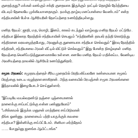
குறைந்தது? மக்கள் வாங்கும் சக்தி குறைவாக இருக்கும் நாட்டில் தொழில் நேர்த்தியை
விடவும் தேவையே முக்கியமானதாகும். நமக்கு தாழ்வு மனப்பான்மை வேண்டாம்'' என்ற
சந்தியாவின் பேச்சு ஆசிரியரின் தேசப்பற்றை உணர்த்தியுள்ளது.
மனித நேயம்: ஜாதி, மத, மொழி, இனம், காலம் கடந்தும் வாழ்வது மனித நேயம் மட்டுமே.
சந்தியா இல்லாத நேரத்தில் சந்தியாவின் செயலும் ''சந்திரனின் தாயார் தந்தி கொடுத்து
சந்திரனை வரவழைத்தபோது, அவனுக்கு துணையாக சந்தியா செல்வதும்'' இரவு நேரத்தில்
சந்திரன், சந்தியாவை அவள் வீட்டில் விட்டுச் செல்வதும்'' இது போன்ற நிகழ்வுகள் மனித
நேயத்தை வெளிப்படுத்துவனவாகவே உள்ளன. எனவே மனித நேயம் மதிக்கப்பட வேண்டிய
அவசியத்தை நாவலில் ஆசிரியர் உணர்த்துகிறார்.
சமூக அவலம்:
சமுதாயத்தைச் சீரிய முறையில் பிரதிபலிப்பவனே உண்மையான சமூகப்
பிரஞ்ஞை உடைய எழுத்தாளனாகிறான். அந்த வகையில் பிரபஞ்சன் சமூக அவலங்களை
இந்நாவலில் இழையோடச் செய்துள்ளார்.
''இப்படியே வயல்வறண்டு நஞ்சை புஞ்சையானால்
நாளைக்கு சாப்பாட்டுக்கு என்ன பண்ணுவோம்''
''பசிக்காமல் இருக்க மனுசன் மாத்திரை சாப்பிடுவான்
நீங்க ஒண்ணு. நாளையைப் பற்றி யாருக்குக் கவலை
சந்தியா? இன்னிக்கு சாப்பிட்டோம். சினிமா பார்த்தோம்
....... போதும்னு ஜனங்க ஆயிட்டாங்க''