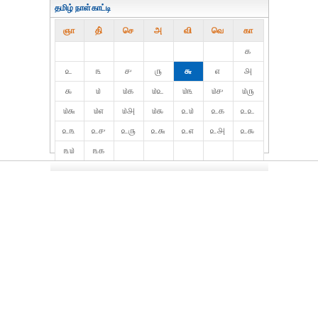
தமிழ் நாள்காட்டி
ஞா
தி்
செ
அ
வி
வெ
கா
௧
௨
௩
௪
௫
௬
௭
௮
௯
௰
௰௧
௰௨
௰௩
௰௪
௰௫
௰௬
௰௭
௰௮
௰௯
௨௰
௨௧
௨௨
௨௩
௨௪
௨௫
௨௬
௨௭
௨௮
௨௯
௩௰
௩௧