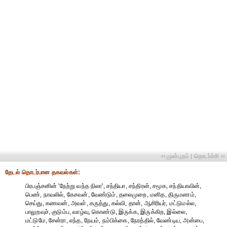
‹‹ முன்புறம்
தொடர்ச்சி ››
|
தேட‌ல் தொட‌ர்பான தகவ‌ல்க‌ள்:
பிரபஞ்சனின் 'நேற்று வந்த நிலா', சந்தியா, சந்திரன், சமூக, சந்தியாவின்,
பெண், நாவலில், கேசவன், வேண்டும், தலைமுறை, மனித, திருமணம்,
செய்து, கணவன், அவள், கருத்து, கல்வி, தான், ஆசிரியர், மட்டுமல்ல,
பாலுறவுச், குடும்ப, வாழ்வு, கொண்டு, இருக்க, இருக்கிற, இல்லை,
மட்டுமே, சேன்ரா, எந்த, நேயம், நம்பிக்கை, நேரத்தில், வேண்டிய, அன்பை,