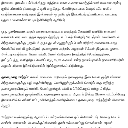
நிலையை நாவல் படம்பிடிக்கிறது. எந்திரமயமான அவசர உலகத்தில் உண்மையான அன்பு
குடும்பங்களில் நிலவுவது அருகி வருகிறது. போலித்தனமான வேஷங்களே மனித
வாழ்க்கையாக மாறிவரும் இன்றையச் சூழலில் ஓர் இலட்சியத் தம்பதியரைப் படைத்து
புதுமை உலகைக்கான முயற்சிக்கிறார் ஆசிரியர்.
ஒரு முக்கோணக் காதல் கதையை மையமாக வைத்துக் கொண்டு மாதிரிக் கணவன்
மனைவியரைப் படைத்துச் சமுதாயத்திற்கு பாடம் கற்பிக்கிறார் பிரபஞ்சன். பெண்ணியச்
சிந்தனைகளுக்கு முதலிடம் தருவதுடன் ஆணுக்குப் பெண் சரிநிகர் சமானமாக வாழ
வேண்டும் என் விரும்புகிறார். தலைமுறை மாற்றம், பாலுறவுச் சிக்கல், திருமண முறை,
அன்புறு வாழ்க்கை, பெண் கல்வி, பெண் விடுதலை (சுதந்திரம்) பெண்ணுரிமை,
நாட்டுப்பற்று, மனிதநேய வெளிப்பாடு, சமூக அவலம் என்ற தலைப்புகளில் நாவலாசிரியரின்
சமூகப் பார்வை இக்கட்டுரையில் ஆய்ந்துரைக்கப்பட்டுள்ளது.
தலைமுறை மாற்றம்:
காலம் காலமாக மாறிவரும் தலைமுறை இடைவெளி முற்போக்கான
சிந்தனைகளுக்கு வழி வகுக்கின்றது. பெண்ணுக்குக் கல்வி கொடுப்பதை எதிர்த்த
தலைமுறையினரும் உண்டு. பெண்ணுக்குக் கல்வி மட்டும்போதும் என்று அடுத்த
தலைமுறையினர் முழுக்கமிட்ட வரலாறுகள் ஏராளம், ஆனால் இன்று ஆணை விடப்பல்வேறு
நிலைகளில் பெண்ணினம் முன்னேற்றம் கண்டுள்ளமை தலைமுறை மாற்றத்தின் விளைவே
ஆகும்.
''சந்தியா படிக்கணும்னு ஆசைப்பட்டாள்; மாப்பிள்ளை ஒப்புக்கொண்டார். கோல்டு மெடல்
வாங்கி பாசானாள். வேலைக்குப் போனால் தான் கல்யாணம்னு சொன்னாள். அவள்