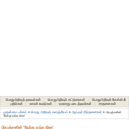
பொதுஅறிவுத் தகவல்கள்
|
பொதுஅறிவுக் கட்டுரைகள்
|
பொதுஅறிவுக் கேள்வி &
பதில்கள்
|
காலச் சுவடுகள்
|
வரலாறு படைத்தவர்கள்
|
சாதனைகள்‎
முதன்மை பக்கம்
»
பொது அறிவுக் களஞ்சியம்
»
ஆய்வுச் சிந்தனைகள்
»
பிரபஞ்சனின்
'நேற்று வந்த நிலா'
பிரபஞ்சனின் 'நேற்று வந்த நிலா'