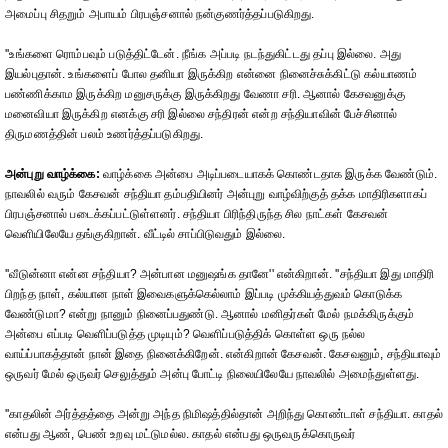
அமைப்பு சிதறும் அபாயம் பிரபஞ்சனால் நன்குணர்த்தப்படுகிறது.
''உங்களை ரொம்பவும் படுத்திட்டேன். நீங்க அப்படி நடந்துகிட்டது தப்பு இல்லை. அது
இயல்புதான். உங்களைப் போல தனியா இருக்கிற என்னை நினைச்சுக்கிட்டு கல்யாணம்
பண்ணிக்காம இருக்கிற மனுசருக்கு இருக்கிறது வேணா சரி. ஆனால் கேசவனுக்கு
மனைவியா இருக்கிற எனக்கு சரி இல்லை சந்திரன் என்ற சந்தியாவின் பேச்சினால்
திருமணத்தின் பலம் உணர்த்தப்படுகிறது.
அன்புறு வாழ்க்கை:
வாழ்க்கை அன்பை அடிப்படையாகக் கொண்டதாக இருக்க வேண்டும்.
நாவலில் வரும் கேசவன் சந்தியா தம்பதியினர் அன்புறு வாழ்விற்குத் தக்க மாதிரிகளாகப்
பிரபஞ்சனால் படைக்கப்பட்டுள்ளனர். சந்தியா பிரிந்திருந்த சில நாட்கள் கேசவன்
வெளியிலேயே தங்குகிறான். வீட்டில் சாப்பிடுவதும் இல்லை.
''வீடுன்னா என்ன சந்தியா? அன்பான மனுஷங்க தானே'' என்கிறான். ''சந்தியா இது மாதிரி
பிறந்த நாள், கல்யான நாள் இவைகளுக்கெல்லாம் இப்படி முக்கியத்துவம் கொடுக்க
வேண்டுமா? என்று நானும் நினைப்பதுண்டு. ஆனால் மனிதர்கள் மேல் நமக்கிருக்கும்
அன்பை எப்படி வெளிப்படுத்த முடியும்? வெளிப்படுத்திக் கொள்ள ஒரு நல்ல
வாய்ப்பாகத்தான் நான் இதை நினைக்கிறேன். என்கிறான் கேசவன். கேசவனும், சந்தியாவும்
ஒருவர் மேல் ஒருவர் செலுத்தும் அன்பு போட்டி நிலையிலேயே நாவலில் அமைந்துள்ளது.
''காதலின் அர்த்தத்தை அன்று அந்த நிமிஷத்தில்தான் அறிந்து கொண்டாள் சந்தியா. காதல்
என்பது ஆண், பெண் உறவு மட்டுமல்ல. காதல் என்பது ஒருவருக்கொருவர்