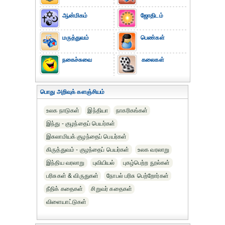
ஆன்மிகம்
ஜோதிடம்
மருத்துவம்
பெண்கள்
நகைச்சுவை
கலைகள்
பொது அறிவுக் களஞ்சியம்
உலக நாடுகள்
இந்தியா
நாகரிகங்கள்
இந்து - குழந்தைப் பெயர்கள்
இசுலாமியக் குழந்தைப் பெயர்கள்
கிருத்துவம் - குழந்தைப் பெயர்கள்
உலக வரலாறு
இந்திய வரலாறு
புவியியல்
புகழ்பெற்ற நூல்கள்
பரிசுகள் & விருதுகள்
நோபல் பரிசு‎ பெற்றோர்‎கள்
நீதிக் கதைகள்
சிறுவர் கதைகள்
விளையாட்டுகள்