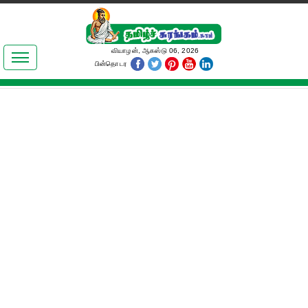
இலக்கியங்கள்
வியாழன், ஆகஸ்டு 06, 2026
பின்தொடர
தமிழ் உலகம்
அறிவியல்
பொதுஅறிவு
ஆன்மிகம்
ஜோதிடம்
மருத்துவம்
பெண்கள் பகுதி
நகைச்சுவை
கலையுலகம்