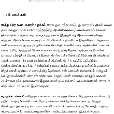
- எஸ். நாகூர் கனி
நேற்று வந்த நிலா - கதைச் சுருக்கம்:
கேசவனும், சந்தியாவும் புதுமணத் தம்பதிகள். எல்லா
நிலைகளிலும் மனைவியின் சுதந்திரத்தை அங்கீகரிக்கக்கூடிய கணவனாகக் கேசவன்
திகழ்கிறான். சந்தியா, அறியாப்பருவத்தினளாக இருந்தபோது அவளைக் காதலித்த
சந்திரன், அவள் வேலை பார்க்கும் கம்பெனியில் மேலதிகாரியாக இருக்கிறான். அலுவலகப்
பணி காரணமாக இருவரும் தனிமையில் வெளியூர் செல்கின்றனர். சந்தியாவின் கணவன்
மனைவி மீது மிகுந்த நம்பிக்கை உடையவனாகத் திகழ்கிறான். சந்திரன் சந்தியாவின்
நினைவாகவே இருக்கிறான். சந்திரனை, சேன்ரா என்ற வெளிநாட்டுப்பெண் விரும்புகிறாள்.
அவள் காதலை ஏற்க மறுத்துவிடுகிறான் சந்திரன். சேன்ரா வருந்தி அமெரிக்கா
சென்றுவிடுகிறாள். சந்திரன் தன்னிடம் தவறாக நடந்துவிடக்கூடாது என்பதில் கவனமாக
இருக்கிறாள் சந்தியா. அவனைத் திருத்துகிறாள். தன் கணவன் கேசவனிடம் அறிமுகம்
செய்து வைக்கிறாள். சந்திரன் சந்தியாவை விரும்பியவன் என்பதை அறிந்தும் கேசவன்
அவர்களை நல்ல நண்பர்களாக இருக்க வேண்டுமெனக் கேட்டுக் கொள்கிறான். கேசவன்,
சந்தியாவும் மகிழ்வுடன் இருக்கின்றனர்.
சமுதாயப் பார்வை:
மனிதகுலம் உணர்வாய் வாழ்வதற்கு அன்பை அடித்தளமாகக் கொண்டு
குடும்ப வாழ்வு வேண்டும் என்பதே பிரபஞ்சனின் உயிர்நோக்கமாக உள்ளது. அணும்
பெண்ணும் இணைந்து கணவன் மனைவியாக உடன்படிக்கை செய்து கொண்டு வாழ்வதும்,
தந்தை தாயாக இருந்து தலைமுறையினை வழிநடத்துவதுமான இந்தியச் சமுதாய