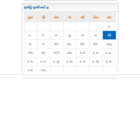
தமிழ் நாள்காட்டி
ஞா
தி்
செ
அ
வி
வெ
கா
௧
௨
௩
௪
௫
௬
௭
௮
௯
௰
௰௧
௰௨
௰௩
௰௪
௰௫
௰௬
௰௭
௰௮
௰௯
௨௰
௨௧
௨௨
௨௩
௨௪
௨௫
௨௬
௨௭
௨௮
௨௯
௩௰
௩௧