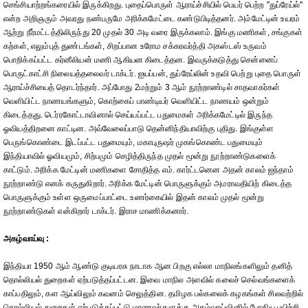
செங்சியாற்றங்கரையில் இருக்கிறது. புதைப்பொருள் ஆராய்ச்சியில் பெயர் பெற்ற ''துப்ரேய்ல்''
என்ற அறிஞரும் அவரது நண்பருமே அரிக்கமேட்டை கண்டுபிடித்தனர். அம்மேட்டின் உயரம்
ஆற்று நீர்மட்டத்திலிருந்து 20 முதல் 30 அடி வரை இருக்கலாம். இங்கு மணிகள், சங்குகள்
கற்கள், எலும்புத் துண்டங்கள், சிறப்பான உரோம சக்கரவர்த்தி அகஸ்டஸ் உருவம்
பொறிக்கப்பட்ட கர்னீலியன் மணி ஆகியன கிடைத்தன. இவருக்கடுத்து சென்னைப்
பொருட்காட்சி நிலையத்தலைவர் டாக்டர். ஐயப்பன், துப்ரேய்லின் உதவி பெற்று புதை பொருள்
ஆராய்ச்சியைத் தொடர்ந்தார். அப்போது 2மற்றும் 3 ஆம் நூற்றாண்டில் சாதவாகர்கள்
வெளியிட்ட நாணயங்களும், கொற்கைப் பாண்டியர் வெளியிட்ட நாணயம் ஒன்றும்
கிடைத்தது. டெர்ரகோட்டாவினால் செய்யப்பட்ட பதுமைகள் அரிக்கமேட்டில் இருந்த
ஓவியத்திறனை காட்டின. அவ்வேலைப்பாடு தென்னிந்தியாவிற்கு புதிது. இங்குள்ள
பெருங்கொண்டை இடப்பட்ட பதுமையும், மகாபுருஷர் முகங்கொண்ட பதுமையும்
இந்தியாவில் ஓவியமும், சிற்பமும் செழித்திருந்த முதல் மூன்று நூற்றாண்டுகளைக்
காட்டும். அரிக்க மேட்டின் மணிகளை சோதித்த எம். கார்ட்டனென அதன் காலம் ஐந்தாம்
நூற்றாண்டு எனக் கருதுகிறார். அரிக்க மேட்டின் பொருளுக்கும் அமராவதியிற் கிடைத்த
பொருளுக்கும் உள்ள ஒருமைப்பாட்டை உணர்கையில் இதன் காலம் முதல் மூன்று
நூற்றாண்டுகள் என்கிறார் டாக்டர். இராச மாணிக்கனார்.
அகழ்வாய்வு :
இந்தியா 1950 ஆம் ஆண்டு குடியரசு நாடாக ஆன பிறகு எல்லா மாநிலங்களிலும் தனித்
தொல்லியல் துறைகள் ஏற்படுத்தப்பட்டன. இவை மாநில அளவில் கலைச் செல்வங்களைக்
காப்பதிலும், கள ஆய்விலும் கவனம் செலுத்தின. தமிழக பல்கலைக் கழகங்கள் சிலவற்றில்
தொல்லியல் துறைகள் ஏற்படுத்தப்பட்டு மாணவர்களுக்கு அகழ்வாய்வினில் போதிய பயிற்சி