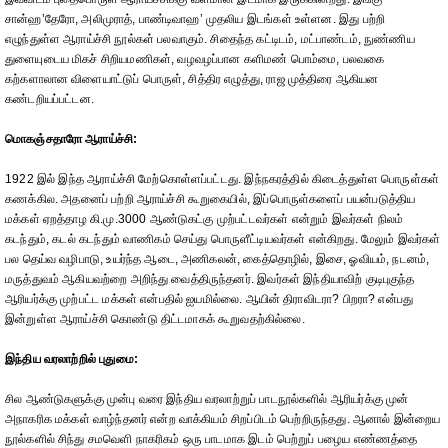
சான்ஹ’தேரோ, அலிமுராத், பாண்டிவாஹ’ முதலிய இடங்கள் உள்ளன. இது பற்றி
எழுந்துள்ள ஆராய்ச்சி நூல்கள் பலவாகும். சிதைந்த கட்டிடம், மட்பாண்டம், நுண்ணிய
துளையுடைய மிகச் சிறியமணிகள், வழவழப்பான களிமண் பொம்மை, பலவகை
கற்களாலான விளையாட்டுப் பொருள், சித்திர எழுத்து, ராஜ முத்திரை ஆகியன
கண்டறியப்பட்டன.
மொகஞ்சதாரோ ஆராய்ச்சி:
1922 இல் இந்த ஆராய்ச்சி மேற்கொள்ளப்பட்டது. இந்நகரத்தில் கிடைத்துள்ள பொருள்கள்
கணக்கில. அதனைப் பற்றி ஆராய்ச்சி கூறுகையில், இப்பொருள்களைப் பயன்படுத்திய
மக்கள் ஏறத்தாழ கி.மு.3000 ஆண்டுகட்கு முற்பட்டவர்கள் என்றும் இவர்கள் நிலம்
கடந்தும், கடல் கடந்தும் வாணிகம் செய்து பொருளீட்டியவர்கள் என்கிறது. மேலும் இவர்கள்
பல தெய்வ வழிபாடு, உயர்ந்த ஆடை, அணிகலன், கைத்தொழில், இசை, ஓவியம், நடனம்,
மருத்துவம் ஆகியவற்றை அறிந்து வைத்திருந்தனர். இவர்கள் இந்தியாவிற் குடிபுகுந்த
ஆரியர்க்கு முற்பட்ட மக்கள் என்பதில் ஐயமில்லை. ஆயின் திராவிடரா? பிறரா? என்பது
இன்றுள்ள ஆராய்ச்சி கொண்டு திட்டமாகக் கூறுவதற்கில்லை.
இந்திய வரலாற்றில் புதுமை:
சில ஆண்டுகளுக்கு முன்பு வரை இந்திய வரலாற்றுப் பாடநூல்களில் ஆரியர்க்கு முன்
அநாகரிக மக்கள் வாழ்ந்தனர் என்ற வாக்கியம் சிறப்பிடம் பெற்றிருந்தது. ஆனால் இன்றைய
நூல்களில் சிந்து சமவெளி நாகரிகம் ஒரு பாடமாக இடம் பெற்றுப் பழைய எண்ணத்தை