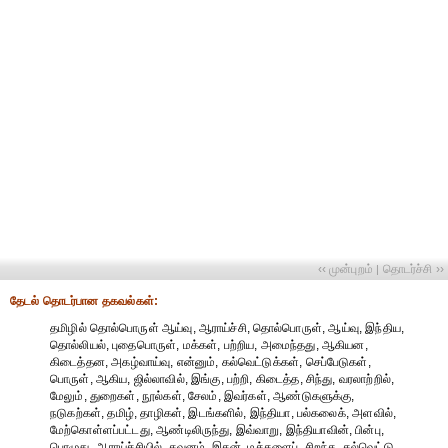
‹‹ முன்புறம்
தொடர்ச்சி ››
|
தேட‌ல் தொட‌ர்பான தகவ‌ல்க‌ள்:
தமிழில் தொல்பொருள் ஆய்வு, ஆராய்ச்சி, தொல்பொருள், ஆய்வு, இந்திய,
தொல்லியல், புதைபொருள், மக்கள், பற்றிய, அமைந்தது, ஆகியன,
கிடைத்தன, அகழ்வாய்வு, என்னும், கல்வெட்டுக்கள், செப்பேடுகள்,
பொருள், ஆகிய, ஜில்லாவில், இங்கு, பற்றி, கிடைத்த, சிந்து, வரலாற்றில்,
மேலும், துறைகள், நூல்கள், சேலம், இவர்கள், ஆண்டுகளுக்கு,
நடுகற்கள், தமிழ், தாழிகள், இடங்களில், இந்தியா, பல்கலைக், அளவில்,
மேற்கொள்ளப்பட்டது, ஆண்டிலிருந்து, இவ்வாறு, இந்தியாவின், பின்பு,
பொழுது, ஆராய்ச்சியில், கவனம், இதன், மக்களைப், சிறந்த, கல்வெட்டு,