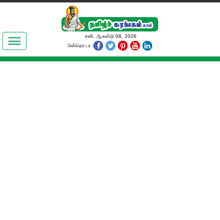
இலக்கியங்கள்
சனி, ஆகஸ்டு 08, 2026
பின்தொடர
தமிழ் உலகம்
அறிவியல்
பொதுஅறிவு
ஆன்மிகம்
ஜோதிடம்
மருத்துவம்
பெண்கள் பகுதி
நகைச்சுவை
கலையுலகம்