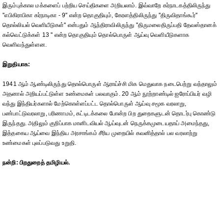
இரும்புக்கால மக்களைப் பற்றிய செய்திகளை அறியலாம். இவ்வாறே கர்நாடகத்திலிருந்து
''எபிகிராபிகா கர்நாடிகா - 9'' என்ற தொகுதியும், கேரளத்திலிருந்து ''திருவிதாங்கூர்''
தொல்லியல் வெளியீடுகள்'' என்பதும் ஆந்திராவிலிருந்து ''திருமலைதிருப்பதி தேவஸ்தானக்
கல்வெட்டுக்கள் 13 '' என்ற தொகுதியும் தொல்பொருள் ஆய்வு வெளியீடுகளாக
வெளிவந்துள்ளன.
இறுதியாக:
1941 ஆம் ஆண்டிலிருந்து தொல்பொருள் ஆராய்ச்சி மிக மெதுவாக நடைபெற்று வந்தாலும்
அதனால் அறியப்பட்டுள்ள உண்மைகள் பலவாகும். 20 ஆம் நூற்றாண்டில் ஐரோப்பியர் வழி
வந்து இந்தியர்களால் மேற்கொள்ளப்பட்ட தொல்பொருள் ஆய்வு சமூக வரலாறு,
பண்பாட்டுவரலாறு, பரிணாமம், கட்டிடக்கலை போன்ற பிற துறைகளுடன் தொடர்பு கொண்டு
இருந்தது. அதிலும் குறிப்பாக மானிடவியல் ஆய்வுடன் நெருக்கமுடையதாய் அமைந்தது,
இத்தகைய ஆய்வை இந்திய அரசாங்கம் சீரிய முறையில் கவனித்தால் பல வரலாற்று
உண்மைகள் புலப்படுவது உறுதி.
நன்றி: பிறதுறைத் தமிழியல்.