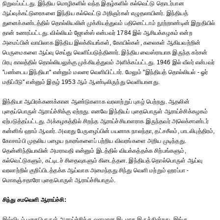
நிறுவப்பட்டது. இந்திய மொழிகளில் வந்த இதழ்களில் கல்வெட்டு தொடர்பான
ஆய்வுக்கட்டுரைகளை இந்திய கல்வெட்டு அறிஞர்கள் எழுதலாயினர். இந்தியத்
துனைக்கண்டத்தில் தொல்லியலின் முக்கியத்துவம் பதினெட்டாம் நூற்றாண்டின் இறுதியில்
தான் உணரப்பட்டது. வில்லியம் ஜோன்ஸ் என்பவர் 1784 இல் ஆசியக்கழகம் என்ற
அமைப்பின் வாயிலாக இந்திய இலக்கியங்கள், கோயில்கள், கலைகள் ஆகியவற்றின்
பெருமைகளை ஆய்வு செய்து வெளிப்படுத்தினார். இந்திய வைஸ்ராயாக இருந்த கர்சன்
பிரபு காலத்தில் தொல்லியலுக்கு முக்கியத்துவம் அளிக்கப்பட்டது. 1946 இல் வீலர் என்பவர்
''பண்டைய இந்தியா'' என்னும் மலரை வெளியிட்டார். மேலும் ''இந்தியத் தொல்லியல் - ஓர்
மதிப்பீடு'' என்னும் இதழ் 1953 ஆம் ஆண்டிலிருந்து வெளியானது.
இந்தியா ஆயிரக்கணக்கான ஆண்டுகளாக வரலாற்றுப் புகழ் பெற்றது. ஆதலின்
புதைப்பொருள் ஆராய்ச்சிக்கு ஏற்றது. எனவே இந்தியப் புதைபொருள் ஆராய்ச்சிக்கழகம்
ஏற்படுத்தப்பட்டது. அக்கழகத்தில் சிறந்த ஆராய்ச்சியாளராக இருந்தவர் அலெக்சாண்டர்
கன்னிங் ஹாம் ஆவார். அவரது பேருழைப்பின் பயனாக நாலந்தா, தட்சசீலம், பாடலிபுத்திரம்,
கோசாம்பி முதலிய பழைய நகரங்களைப் பற்றிய விவரங்களை அறிய முடிந்தது.
தென்னிந்தியாவின் அமராவதி என்னும் இடத்தில் வியக்கத்தக்க சிற்பங்களும்,
கல்வெட்டுகளும், கட்டிடச் சிதைவுகளும் கிடைத்தன. இந்தியத் தொல்பொருள் ஆய்வு
வரலாற்றில் குறிப்பிடத்தக்க ஆய்வாக அமைந்தது சிந்து வெளி மற்றும் ஹரப்பா -
மொகஞ்சதாரோ புதைபொருள் ஆராய்ச்சியாகும்.
சிந்து சமவெளி ஆராய்ச்சி:
இவ்விடம் புதைபொருள் ஆராய்ச்சிக்கு வளமான இடமாக இருக்கின்றது. இங்கு