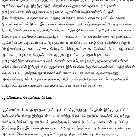
அளிக்கப்படுகிறது. இதற்கு மத்திய தொல்லியல் துறைகள் உதவின. தமிழர்கள்
தமிழ்நாட்டினரே என்பதற்கான அகழ்வாய்வு ஆராய்ச்சி மேற்கொள்ளப்பட்டதில்
இடைக்கற்காலப் பொருள்கள் வடமதுரை, அத்திரம்பாக்கம், காஞ்சிபுர வட்டம், மதுரை
திருமங்கல வட்டம் ஆகிய இடங்களில் கிடைத்தன. புதிய கற்காலத்தைச் சேர்ந்த கருவிகள்
திருநெல்வேலி, மதுரை, திருச்சி, சேலம், வட ஆற்காடு செங்கல்பட்டு ஆகிய மாவட்டங்களில்
கிடைத்துள்ளன. சேலம் மாவட்டத்திலுள்ள பையம்பள்ளி என்ற ஊரில் கண்டுபிடிக்கப்பட்ட
புதுக்கற்காலக் கருவிகள் வரலாற்று முதன்மை வாய்ந்தவை. புகழ் பெற்ற ஆதிச்ச நல்லூர்
அகழ்வாய்வு புதுக்கற்காலத்தைச் சேர்ந்ததே, இங்குக் கிடைத்த வேல்கள், கோழி உருவங்கள்
ஆகியன தமிழருக்கு நெருக்கமான முருக வழிபாட்டோடு தொடர்புடையவை.
தமிழகத்திற்கே உரியவையான நெல், கொள், சோளம், கேழ்வரகு முதலான தானியங்கள்
மக்கிய நிலையில் இங்குக் கிடைத்துள்ளன. இங்கே கிடைத்த சில வெண்கலப் பாத்திரங்கள்
மீது அப்பியபடி பருத்தித் துணி எச்சங்கள் காணப்பட்டன. எனவே ஆதிச்சநல்லூர்
அகழ்வாய்வு தமிழ் மொழியைக் குறிக்கும் நேர் முகக் குறியீடு எதனையும் பெறாவிடினும்
தமிழர் தம் பழக்க வழக்கத்தைக் குறிக்கும் சான்றுகளைத் தருகிறது.
புதுக்கோட்டை தொல்லியல் ஆய்வு:
புதுக்கோட்டைப் பகுதி புதைபொருள் ஆராயச்சிக்கு ஏற்ற இடம் ஆகும். இங்கு ஆராய்ச்சி
மேற்கொண்ட போது இறந்தவன் உடல் உட்கார்ந்த நிலையில் தாழியில் வைக்கப்பட்டிருந்தது
கண்டுபிடிக்கப்பட்டது. தாழியைப் புதைத்த குழி மணல் இடப்பட்டு பாறையால் முடப்பட்டு
இருந்தது இந்த இடங்கள் நிலத்தை விட சிறிது உயர்ந்துள்ளன. தாழிகள் பல வடிவின. பல
அளவின. இவ்விடங்களை முற்றும் அகழ்ந்து ஆராய்ச்சி செய்யும் போது கற்கால,