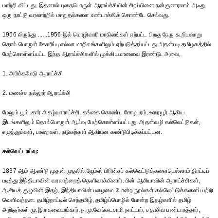
மாற்றி விட்டது. இதனால் புதைபொருள் ஆராய்ச்சியின் சிறப்பினை நன்குணரலாம் அஃது
ஒரு நாட்டு வரலாற்றில் மாறுதல்களை உண்டாக்கிக் கொண்டே செல்வது.
1956 லிருந்து ......1956 இல் மொழிவாரி மாநிலங்கள் ஏற்பட்ட பிறகு நேரு கூறியவாறு
தொல் பொருள் சேகரிப்பு எல்லா மாநிலங்களிலும் ஏற்படுத்தப்பட்டது அதன்படி தமிழகத்தில்
மேற்கொள்ளப்பட்ட இந்த ஆராய்ச்சிகளில் முக்கியமானவை இரண்டு. அவை,
1. அரிக்கமேடு ஆராய்ச்சி
2. மணச்ச நல்லூர் ஆராய்ச்சி
மேலும் பூம்புகார் அகழ்வாராய்ச்சி, கங்கை கொண்ட சோழபுரம், உரையூர் ஆகிய
இடங்களிலும் தொல்பொருள் ஆய்வு மேற்கொள்ளப்பட்டது. அதன்வழி கல்வெட்டுகள்,
எழுத்துக்கள், பாறைகள், நடுகற்கள் ஆகியன கண்டுபிடிக்கப்பட்டன.
கல்வெட்டாய்வு:
1837 ஆம் ஆண்டு முதன் முதலில் ஜேம்ஸ் பிரின்சப் கல்வெட்டுக்களையெல்லாம் திரட்டிப்
படித்து இந்தியாவின் வரலாற்றைத் தெளிவாக்கினார். பின் ஆசியாவின் ஆராய்ச்சிகள்,
ஆசியக் குழுவின் இதழ், இந்தியாவின் பழைமை போன்ற நூல்கள் கல்வெட்டுக்களைப் பற்றி
வெளிவந்தன. தமிழ்நாட்டில் செந்தமிழ், தமிழ்ப்பொழில் போன்ற இதழ்களில் தமிழ்
அறிஞர்கள் மு.இராகவையங்கார், ந.மு.வேங்கடசாமி நாட்டார், சதாசிவ பண்டாரத்தார்,