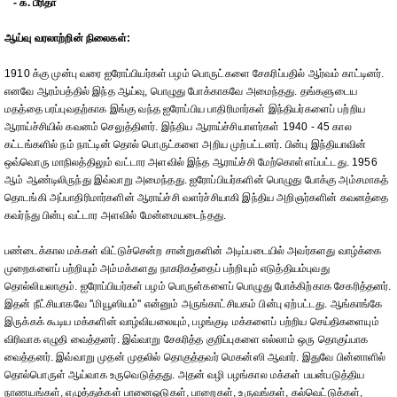
- க. பீரிதா
ஆய்வு வரலாற்றின் நிலைகள்:
1910 க்கு முன்பு வரை ஐரோப்பியர்கள் பழம் பொருட்களை சேகரிப்பதில் ஆர்வம் காட்டினர்.
எனவே ஆரம்பத்தில் இந்த ஆய்வு, பொழுது போக்காகவே அமைந்தது. தங்களுடைய
மதத்தை பரப்புவதற்காக இங்கு வந்த ஐரோப்பிய பாதிரிமார்கள் இந்தியர்களைப் பற்றிய
ஆராய்ச்சியில் கவனம் செலுத்தினர். இந்திய ஆராய்ச்சியாளர்கள் 1940 - 45 கால
கட்டங்களில் நம் நாட்டின் தொல் பொருட்களை அறிய முற்பட்டனர். பின்பு இந்தியாவின்
ஒவ்வொரு மாநிலத்திலும் வட்டார அளவில் இந்த ஆராய்ச்சி மேற்கொள்ளப்பட்டது. 1956
ஆம் ஆண்டிலிருந்து இவ்வாறு அமைந்தது. ஐரோப்பியர்களின் பொழுது போக்கு அம்சமாகத்
தொடங்கி அப்பாதிரிமார்களின் ஆராய்ச்சி வளர்ச்சியாகி இந்திய அறிஞர்களின் கவனத்தை
கவர்ந்து பின்பு வட்டார அளவில் மேன்மையடைந்தது.
பண்டைக்கால மக்கள் விட்டுச்சென்ற சான்றுகளின் அடிப்படையில் அவர்களது வாழ்க்கை
முறைகளைப் பற்றியும் அம்மக்களது நாகரிகத்தைப் பற்றியும் எடுத்தியம்புவது
தொல்லியலாகும். ஐரோப்பியர்கள் பழம் பொருள்களைப் பொழுது போக்கிற்காக சேகரித்தனர்.
இதன் நீட்சியாகவே ''மியூஸியம்'' என்னும் அருங்காட்சியகம் பின்பு ஏற்பட்டது. ஆங்காங்கே
இருக்கக் கூடிய மக்களின் வாழ்வியலையும், பழங்குடி மக்களைப் பற்றிய செய்திகளையும்
விரிவாக எழுதி வைத்தனர். இவ்வாறு சேகரித்த குறிப்புகளை எல்லாம் ஒரு தொகுப்பாக
வைத்தனர். இவ்வாறு முதன் முதலில் தொகுத்தவர் மெகன்ஸி ஆவார். இதுவே பின்னாளில்
தொல்பொருள் ஆய்வாக உருவெடுத்தது. அதன் வழி பழங்கால மக்கள் பயன்படுத்திய
நாணயங்கள், எழுத்துக்கள் பானைஓடுகள், பாறைகள், உருவங்கள், கல்வெட்டுக்கள்,