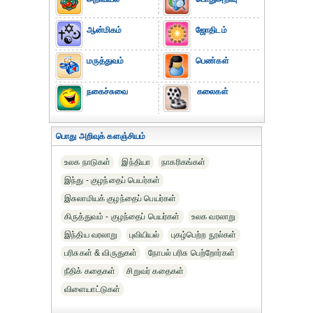
ஆன்மிகம்
ஜோதிடம்
மருத்துவம்
பெண்கள்
நகைச்சுவை
கலைகள்
பொது அறிவுக் களஞ்சியம்
உலக நாடுகள்
இந்தியா
நாகரிகங்கள்
இந்து - குழந்தைப் பெயர்கள்
இசுலாமியக் குழந்தைப் பெயர்கள்
கிருத்துவம் - குழந்தைப் பெயர்கள்
உலக வரலாறு
இந்திய வரலாறு
புவியியல்
புகழ்பெற்ற நூல்கள்
பரிசுகள் & விருதுகள்
நோபல் பரிசு‎ பெற்றோர்‎கள்
நீதிக் கதைகள்
சிறுவர் கதைகள்
விளையாட்டுகள்