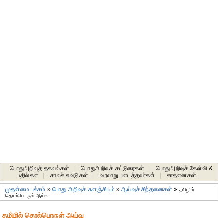
பொதுஅறிவுத் தகவல்கள்
|
பொதுஅறிவுக் கட்டுரைகள்
|
பொதுஅறிவுக் கேள்வி &
பதில்கள்
|
காலச் சுவடுகள்
|
வரலாறு படைத்தவர்கள்
|
சாதனைகள்‎
முதன்மை பக்கம்
»
பொது அறிவுக் களஞ்சியம்
»
ஆய்வுச் சிந்தனைகள்
»
தமிழில்
தொல்பொருள் ஆய்வு
தமிழில் தொல்பொருள் ஆய்வு