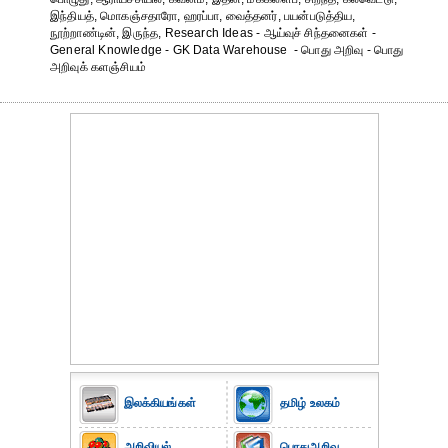
இந்தியத், மொகஞ்சதாரோ, ஹரப்பா, வைத்தனர், பயன்படுத்திய,
நூற்றாண்டின், இருந்த, Research Ideas - ஆய்வுச் சிந்தனைகள் -
General Knowledge - GK Data Warehouse - பொது அறிவு - பொது
அறிவுக் களஞ்சியம்
இலக்கியங்கள்
தமிழ் உலகம்
அறிவியல்
பொதுஅறிவு