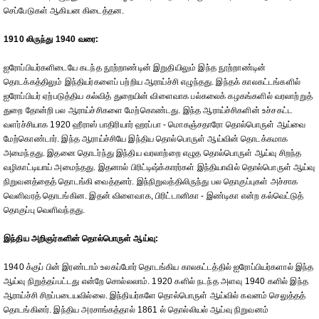
செப்பேடுகள் ஆகியன கிடைத்தன.
1910 லிருந்து 1940 வரை:
ஐரோப்பியர்களிடையே கடந்த நூற்றாண்டின் இறுதியிலும் இந்த நூற்றாண்டின்
தொடக்கத்திலும் இந்தியர்களைப் பற்றிய ஆராய்ச்சி எழுந்தது. இந்தக் காலகட்டங்களில்
ஐரோப்பியர் ஏற்படுத்திய கல்வித் துறையின் விளைவாக பல்கலைக் கழகங்களில் வரலாற்றுத்
துறை தோன்றி பல ஆராய்ச்சிகளை மேற்கொண்டது. இந்த ஆராய்ச்சிகளின் உச்சகட்ட
வளர்ச்சியாக 1920 ஹீராஸ் பாதிரியார் ஹரப்பா - மொகஞ்சதாரோ தொல்பொருள் ஆய்வை
மேற்கொண்டார். இந்த ஆராய்ச்சியே இந்திய தொல்பொருள் ஆய்வின் தொடக்கமாக
அமைந்தது. இதனை தொடர்ந்து இந்திய வரலாற்றை எழுத தொல்பொருள் ஆய்வு சிறந்த
வழிகாட்டியாய் அமைந்தது. இதனால் பிரிட்டிஷ்க்காரர்கள் இந்தியாவில் தொல்பொருள் ஆய்வு
நிறுவனத்தைத் தொடங்கி வைத்தனர். இந்நிறுவத்திலிருந்து பல தொகுப்புகள் அச்சாக
வெளிவரத் தொடங்கின. இதன் விளைவாக, பிரிட்டானிகா - இண்டிகா என்ற கல்வெட்டுத்
தொகுப்பு வெளிவந்தது.
இந்திய அறிஞர்களின் தொல்பொருள் ஆய்வு:
1940 க்குப் பின் இரண்டாம் உலகப்போர் தொடங்கிய காலகட்டத்தில் ஐரோப்பியர்களால் இந்த
ஆய்வு நிறுத்தப்பட்டது என்றே சொல்லலாம். 1920 களில் நடந்த அளவு 1940 களில் இந்த
ஆராய்ச்சி சிறப்படையவில்லை. இந்தியர்களே தொல்பொருள் ஆய்வில் கவனம் செலுத்தத்
தொடங்கினர். இந்திய அரசாங்கத்தால் 1861 ல் தொல்லியல் ஆய்வு நிறுவனம்