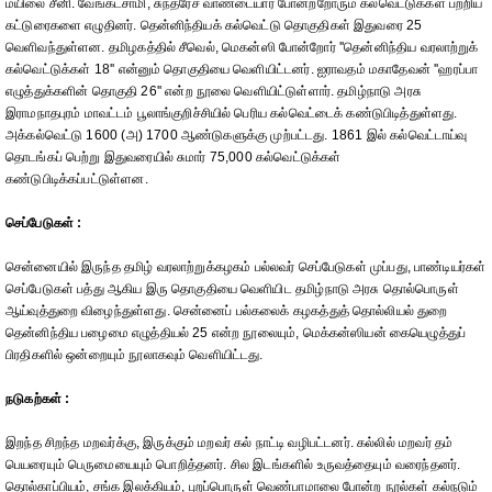
மயிலை சீனி. வேங்கடசாமி, சுந்தரேச வாண்டையார் போன்றறோரும் கல்வெட்டுக்கள் பற்றிய
கட்டுரைகளை எழுதினர். தென்னிந்தியக் கல்வெட்டு தொகுதிகள் இதுவரை 25
வெளிவந்துள்ளன. தமிழகத்தில் சீவெல், மெகன்ஸி போன்றோர் ''தென்னிந்திய வரலாற்றுக்
கல்வெட்டுக்கள் 18'' என்னும் தொகுதியை வெளியிட்டனர். ஐராவதம் மகாதேவன் ''ஹரப்பா
எழுத்துக்களின் தொகுதி 26'' என்ற நூலை வெளியிட்டுள்ளார். தமிழ்நாடு அரசு
இராமநாதபுரம் மாவட்டம் பூலாங்குறிச்சியில் பெரிய கல்வெட்டைக் கண்டுபிடித்துள்ளது.
அக்கல்வெட்டு 1600 (அ) 1700 ஆண்டுகளுக்கு முற்பட்டது. 1861 இல் கல்வெட்டாய்வு
தொடங்கப் பெற்று இதுவரையில் சுமார் 75,000 கல்வெட்டுக்கள்
கண்டுபிடிக்கப்பட்டுள்ளன.
செப்பேடுகள் :
சென்னையில் இருந்த தமிழ் வரலாற்றுக்கழகம் பல்லவர் செப்பேடுகள் முப்பது, பாண்டியர்கள்
செப்பேடுகள் பத்து ஆகிய இரு தொகுதியை வெளியிட தமிழ்நாடு அரசு தொல்பொருள்
ஆய்வுத்துறை விழைந்துள்ளது. சென்னைப் பல்கலைக் கழகத்துத் தொல்லியல் துறை
தென்னிந்திய பழைமை எழுத்தியல் 25 என்ற நூலையும், மெக்கன்ஸியன் கையெழுத்துப்
பிரதிகளில் ஒன்றையும் நூலாகவும் வெளியிட்டது.
நடுகற்கள் :
இறந்த சிறந்த மறவர்க்கு, இருக்கும் மறவர் கல் நாட்டி வழிபட்டனர். கல்லில் மறவர் தம்
பெயரையும் பெருமையையும் பொறித்தனர். சில இடங்களில் உருவத்தையும் வரைந்தனர்.
தொல்காப்பியம், சங்க இலக்கியம், புறப்பொருள் வெண்பாமாலை போன்ற நூல்கள் கல்நடும்