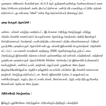
முறையை விரிவாகப் பேசுகின்றன. கி.பி.3 ஆம் நூற்றாண்டினின்று அண்மைக்காலம் வரை
தொடர்ச்சியாக நடுகற்கள் கண்டறியப்பட்டுள்ளன. பண்டு வீர மறவர்க்கு மட்டுமே நடுகல்
எடுக்கப்பட்டது என்பதை ''வீரன்'' என்ற சிறு தெய்வப்பெயர் நினைவூட்டும்.
புதை பொருள் ஆராய்ச்சி :
பண்டை மக்கள் வாழ்ந்த பலதிறப்பட்ட இடங்களை அறிந்து அகழ்ந்ததுப் பார்த்து
அவ்விடங்களில் காணப்படும் பொருள்களை ஆராய்ந்து அவற்றைப் பற்றித் தோன்றும்
செய்திகளையும் அவற்றைப் பயன்படுத்திய மக்களைப் பற்றிய விவரங்களையும் அறியும்
முயற்சியே புதைபொருள் ஆராய்ச்சி என்பது. பல்லாரி ஜில்லாவில் பெருங்கற்கள் அடுக்கிக்
கட்டப்பட்ட பல வகைச் சமாதிகள் ஏறத்தாழ 2000 ஆண்டுகளுக்கு முற்பட்டவை.
அனந்தப்பூர் ஜில்லாவில் கற்கால மக்கள் புறக்கணித்த கல் உளிகள், எந்திரங்கள், கத்திகள்
முதலியன புதைபொருள் ஆராய்ச்சியில் சிக்கின. செங்கற்பட்டு ஜில்லாவில் (பல்லாவரம்)
சவக்குழிகள், மண்பெட்டிகள், தாழிகள், எலும்புகள் முதலியன கிடைத்தன.
திருநெல்வேலியிலுள்ள ஆதிச்ச நல்லூரில் பல ஏக்கர் பரப்பிள்ள இடங்களில் ஏராளமான
தாழிகள் அகழ்ந்து எடுக்கப்பட்டன. சேலம் ஜில்லாவில் (பல்லடம் தாலுக்கா) பல
மண்மேடுகளும், கறுப்பு நிற மட்பாண்டங்கள், கோப்பைகள், ஆடு மாடு நிற்பது போன்ற
கோலங்கள் ஆகியன கிடைத்தன.
அரிக்கமேடு அகழ்வாய்வு :
இவ்வூர் புதுச்சேரியை அடுத்துள்ள அரியாங்குப்பத்திற்குப் பக்கத்தில்