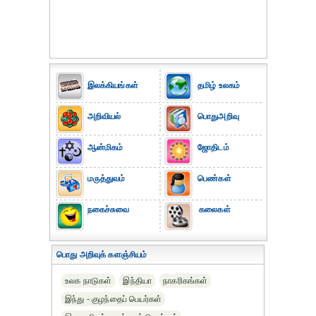
இலக்கியங்கள்
தமிழ் உலகம்
அறிவியல்
பொதுஅறிவு
ஆன்மிகம்
ஜோதிடம்
மருத்துவம்
பெண்கள்
நகைச்சுவை
கலைகள்
பொது அறிவுக் களஞ்சியம்
உலக நாடுகள்
இந்தியா
நாகரிகங்கள்
இந்து - குழந்தைப் பெயர்கள்