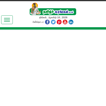
இலக்கியங்கள்
திங்கள், ஆகஸ்டு 10, 2026
பின்தொடர
தமிழ் உலகம்
அறிவியல்
பொதுஅறிவு
ஆன்மிகம்
ஜோதிடம்
மருத்துவம்
பெண்கள் பகுதி
நகைச்சுவை
கலையுலகம்