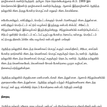
தாழிகளைக் கண்டுபிடித்தார். தமிழக அரசு தொல்லியல்துறை கி.பி. 1969 இல்
கொற்கையில் இரண்டு தாழிகளைக் கண்டுபிடித்தது. ஆனால் இத்தாழிகளில் ஆதித்த
நல்லூரில் கிடைத்தது போன்ற பொருட்கள் எதுவும் கிடைக்கவில்லை.
சுமேரியாவிலும், எகிப்திலும், பொற்பட்டங்களும் பொன் அணிகளும் கிடைத்துள்ளன.
எகிப்திலும் பொற்பட்டம் கட்டும் வழக்கம் இருந்தது என்பார் கில்பர்ட் சிலேட்டர்.
சிந்துவெளியிலும் இவ்வழக்கம் இருந்திருக்கிறது. சிந்துவெளியில் கண்டுபிடிக்கப்பட்ட
சிற்பம் ஒன்றில் பொற்பட்டம் கட்டப்பட்டிருப்பது போன்ற அமைப்பு உள்ளது. பொற்பட்டம்
கட்டுவது திராவிடர்க்கே உரிய வழக்கம் என்பார் ஜான் மார்ஷல்
ஆதித்த நல்லூரில் கிடைத்த வெண்கலப் பொருட்களும் பாலஸ்தீனம், சிரியா, சைப்ரஸ்
போன்ற நாடுகளில் கிடைத்த வெண்கலப் பொருட்களுக்கும் தொடர்பு உண்டு. ஆதித்த
நல்லூரில் கிடைத்த வெண்கலப் பொருட்களுக்கும் தொடர்பு உண்டு. ஆதித்த நல்லூரில்
கிடைத்த வெண்கலவேல், வெண்கலச் சேவல் போன்றவை முருக வழிபாட்டை
நினைவுப்படுத்துகின்றன.
ஆதித்த நல்லூரில் மிகுதியான மண்பாண்டங்கள் கிடைத்துள்ளன. ஆனால் சிந்துவெளியில்
குறைவாகவே கிடைத்துள்ளன. ஆதித்த நல்லூர் மற்றும் சிந்துவெளிவரை கிடைத்த
பொருட்கள் ஒரு சங்கிலித் தொடர் போன்றவை என்பார் அறிஞர் பானர்ஜி
நிறைவு
ஆதித்த நல்லூர் உலோக கால மக்கள் பண்பாட்டில் சிறந்தவர்களாக விளங்கினர் என்பதும்