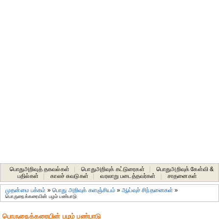
பொதுஅறிவுத் தகவல்கள்
|
பொதுஅறிவுக் கட்டுரைகள்
|
பொதுஅறிவுக் கேள்வி &
பதில்கள்
|
காலச் சுவடுகள்
|
வரலாறு படைத்தவர்கள்
|
சாதனைகள்‎
முதன்மை பக்கம்
»
பொது அறிவுக் களஞ்சியம்
»
ஆய்வுச் சிந்தனைகள்
»
பொருநைக்கரையின் பழம் பண்பாடு
பொருநைக்கரையின் பழம் பண்பாடு