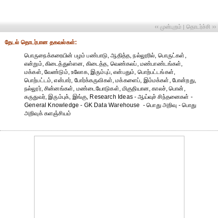
‹‹ முன்புறம்
தொடர்ச்சி ››
|
தேட‌ல் தொட‌ர்பான தகவ‌ல்க‌ள்:
பொருநைக்கரையின் பழம் பண்பாடு, ஆதித்த, நல்லூரில், பொருட்கள்,
என்றும், கிடைத்துள்ளன, கிடைத்த, வெண்கலப், மண்பாண்டங்கள்,
மக்கள், வேண்டும், உலோக, இரும்புப், என்பதும், பொற்பட்டங்கள்,
பொற்பட்டம், என்பார், போர்க்கருவிகள், மக்களைப், இம்மக்கள், போன்றது,
நல்லூர், சின்னங்கள், மண்டையோடுகள், மிகுதியான, காலச், பொன்,
கருதுவர், இரும்புக், இங்கு, Research Ideas - ஆய்வுச் சிந்தனைகள் -
General Knowledge - GK Data Warehouse - பொது அறிவு - பொது
அறிவுக் களஞ்சியம்