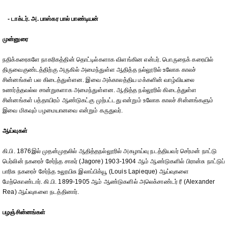
- டாக்டர். அ. பாஸ்கர பால் பாண்டியன்
முன்னுரை
நதிக்கரைகளே நாகரிகத்தின் தொட்டில்களாக விளங்கின என்பர். பொருநைக் கரையில்
திருவைகுண்டத்திற்கு அருகில் அமைந்துள்ள ஆதித்த நல்லூரில் உலோக காலச்
சின்னங்கள் பல கிடைத்துள்ளன. இவை அக்காலத்திய மக்களின் வாழ்வியலை
உணர்த்தவல்ல சான்றுகளாக அமைந்துள்ளன. ஆதித்த நல்லூரில் கிடைத்துள்ள
சின்னங்கள் பத்தாயிரம் ஆண்டுகட்கு முற்பட்டது என்றும் உலோக காலச் சின்னங்களும்
இவை மிகவும் பழமையானவை என்றும் கருதுவர்.
ஆய்வுகள்
கி.பி. 1876இல் முதன்முதலில் ஆதித்தநல்லூரில் அகழாய்வு நடத்தியவர் செர்மன் நாட்டு
பெர்லின் நகரைச் சேர்ந்த சாகர் (Jagore) 1903-1904 ஆம் ஆண்டுகளில் பிரான்சு நாட்டுப்
பாரிசு நகரைச் சேர்ந்த உலூயிசு இலாப்பிக்யூ (Louis Lapieque) ஆய்வுகளை
மேற்கொண்டார். கி.பி. 1899-1905 ஆம் ஆண்டுகளில் அலெக்சாண்டர் ரீ (Alexander
Rea) ஆய்வுகளை நடத்தினார்.
பழஞ்சின்னங்கள்