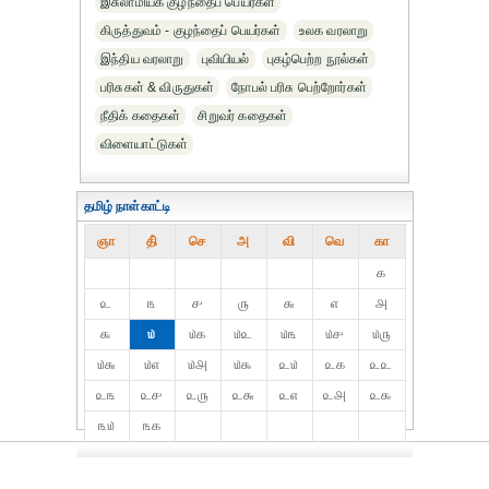
இசுலாமியக் குழந்தைப் பெயர்கள்
கிருத்துவம் - குழந்தைப் பெயர்கள்
உலக வரலாறு
இந்திய வரலாறு
புவியியல்
புகழ்பெற்ற நூல்கள்
பரிசுகள் & விருதுகள்
நோபல் பரிசு‎ பெற்றோர்‎கள்
நீதிக் கதைகள்
சிறுவர் கதைகள்
விளையாட்டுகள்
தமிழ் நாள்காட்டி
ஞா
தி்
செ
அ
வி
வெ
கா
௧
௨
௩
௪
௫
௬
௭
௮
௯
௰
௰௧
௰௨
௰௩
௰௪
௰௫
௰௬
௰௭
௰௮
௰௯
௨௰
௨௧
௨௨
௨௩
௨௪
௨௫
௨௬
௨௭
௨௮
௨௯
௩௰
௩௧