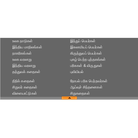
உலக நாடுகள்
இந்துப் பெயர்கள்
இந்திய மாநிலங்கள்
இசுலாமியப் பெயர்கள்
நாகரிகங்கள்
கிருத்துவப் பெயர்கள்
உலக வரலாறு
புகழ் பெற்ற புத்தகங்கள்
இந்திய வரலாறு
பரிசுகள் & விருதுகள்
தத்துவக் கதைகள்
புவியியல்
நீதிக் கதைகள்
நோபல் பரிசு‎ பெற்றவர்‎கள்
சிறுவர் கதைகள்
ஆய்வுச் சிந்தனைகள்
விளையாட்டுகள்
சிறுகதைகள்