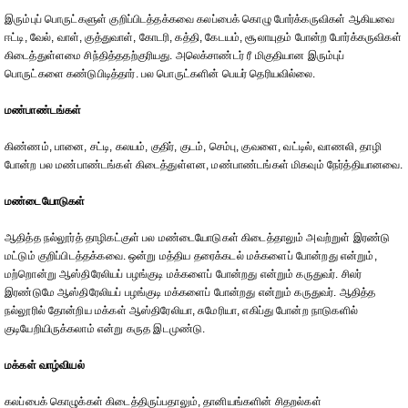
இரும்புப் பொருட்களுள் குறிப்பிடத்தக்கவை கலப்பைக் கொழு போர்க்கருவிகள் ஆகியவை
ஈட்டி, வேல், வாள், குத்துவாள், கோடரி, கத்தி, கேடயம், சூலாயுதம் போன்ற போர்க்கருவிகள்
கிடைத்துள்ளமை சிந்தித்ததற்குரியது. அலெக்சாண்டர் ரீ மிகுதியான இரும்புப்
பொருட்களை கண்டுபிடித்தார். பல பொருட்களின் பெயர் தெரியவில்லை.
மண்பாண்டங்கள்
கிண்ணம், பானை, சட்டி, கலயம், குதிர், குடம், செம்பு, குவளை, வட்டில், வாணலி, தாழி
போன்ற பல மண்பாண்டங்கள் கிடைத்துள்ளன, மண்பாண்டங்கள் மிகவும் நேர்த்தியானவை.
மண்டையோடுகள்
ஆதித்த நல்லூர்த் தாழிகட்குள் பல மண்டையோடுகள் கிடைத்தாலும் அவற்றுள் இரண்டு
மட்டும் குறிப்பிடத்தக்கவை. ஒன்று மத்திய தரைக்கடல் மக்களைப் போன்றது என்றும்,
மற்றொன்று ஆஸ்திரேலியப் பழங்குடி மக்களைப் போன்றது என்றும் கருதுவர். சிலர்
இரண்டுமே ஆஸ்திரேலியப் பழங்குடி மக்களைப் போன்றது என்றும் கருதுவர். ஆதித்த
நல்லூரில் தோன்றிய மக்கள் ஆஸ்திரேலியா, சுமேரியா, எகிப்து போன்ற நாடுகளில்
குடியேறியிருக்கலாம் என்று கருத இடமுண்டு.
மக்கள் வாழ்வியல்
கலப்பைக் கொழுக்கள் கிடைத்திருப்பதாலும், தானியங்களின் சிதறல்கள்