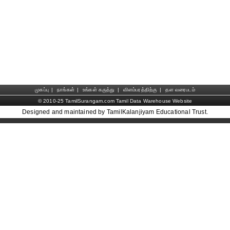
முகப்பு
|
நாங்கள்
|
உங்கள் கருத்து
|
விளம்பரத்திற்கு
|
தள வரைபடம்
© 2010-25 TamilSurangam.com Tamil Data Warehouse Website
Designed and maintained by TamilKalanjiyam Educational Trust.