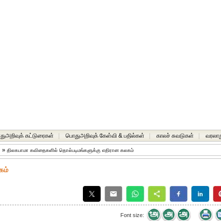
ுஅறிவுக் கட்டுரைகள்
|
பொதுஅறிவுக் கேள்வி & பதில்கள்
|
காலச் சுவடுகள்
|
வரலாற
்
»
திலகபாமா கவிதைகளில் தொல்படிமங்களுக்கு எதிரான கலகம்
கம்
Font size: