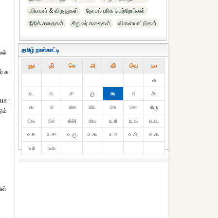
பரிசுகள் & விருதுகள்
நோபல் பரிசு‎ பெற்றோர்‎கள்
நீதிக் கதைகள்
சிறுவர் கதைகள்
விளையாட்டுகள்
தமிழ் நாள்காட்டி
ேல்
ஞா
தி்
செ
அ
வி
வெ
கா
் க.
௧
௨
௩
௪
௫
௬
௭
௮
88 :
௯
௰
௰௧
௰௨
௰௩
௰௪
௰௫
ும்
௰௬
௰௭
௰௮
௰௯
௨௰
௨௧
௨௨
௨௩
௨௪
௨௫
௨௬
௨௭
௨௮
௨௯
௩௰
௩௧
ின்