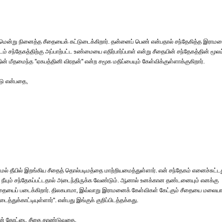
ன்று நினைத்த சீதையைக் கட்டுடைக்கிறார். தன்னைப் பெண் என்பதால் சந்தேகித்த இராம
சந்தேகத்திற்கு அப்பாற்பட்ட உண்மையை எதிர்பார்ப்பாள் என்று சீதையின் சந்தேகத்தின் மூலம
் மீதமைந்த ''ஏகபத்தினி விரதன்'' என்ற சமூக மதிப்பையும் கேள்விக்குள்ளாக்குகிறார்.
டு என்பதை,
மல் தீயில் இறங்கிய சீதைத் தொல்படிமத்தை மாற்றியமைத்துள்ளார். என் சந்தேகம் எனைச்சுட்ட
் சந்தேகப்பட்டதால் அடைந்திருக்க வேண்டும். ஆனால் உனக்கான தண்டனையும் எனக்கு
சீதையைப் படைக்கிறார். திலகபாமா, இவ்வாறு இராமனைக் கேள்விகள் கேட்கும் சீதையை மலைய
்துக்காட்டியுள்ளார்". என்பது இங்குக் குறிப்பிடத்தக்கது.
னின் கோட்டை சீதை தாண்டுவதை,