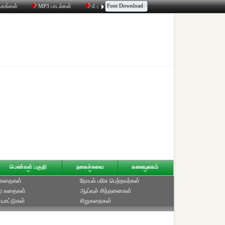
Font Download
தகங்கள்
MP3 பாடல்கள்
மின்னஞ்சல்
திரட்டி
உரையாடல்
பெண்கள் பகுதி
நகைச்சுவை
கலையுலகம்
் கதைகள்
நோபல் பரிசு‎ பெற்றவர்‎கள்
ர் கதைகள்
ஆய்வுச் சிந்தனைகள்
யாட்டுகள்
சிறுகதைகள்