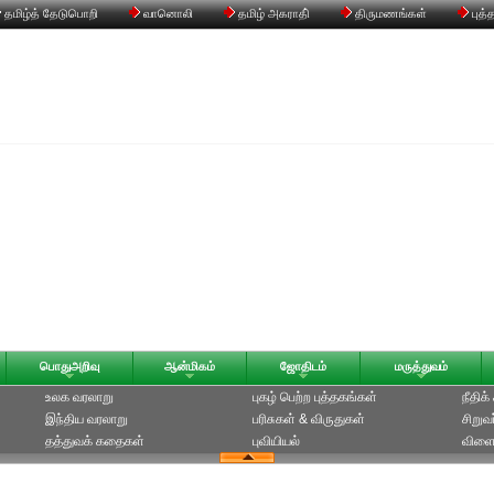
தமிழ்த் தேடுபொறி
வானொலி
தமிழ் அகராதி்
திருமணங்கள்
புத்
பொதுஅறிவு
ஆன்மிகம்
ஜோதிடம்
மருத்துவம்
உலக வரலாறு
புகழ் பெற்ற புத்தகங்கள்
நீதிக
இந்திய வரலாறு
பரிசுகள் & விருதுகள்
சிறுவ
தத்துவக் கதைகள்
புவியியல்
விளை