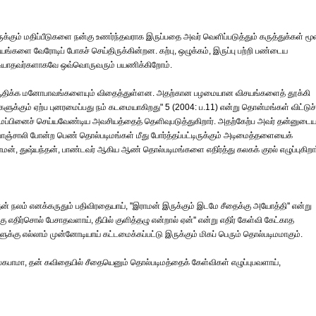
க்கும் மதிப்பீடுகளை நன்கு உணர்ந்தவராக இருப்பதை அவர் வெளிப்படுத்தும் கருத்துக்கள் மூ
ங்களை வேரோடிப் போகச் செய்திருக்கின்றன. கற்பு, ஒழுக்கம், இருப்பு பற்றி பண்டைய
முடியாதவர்களாகவே ஒவ்வொருவரும் பயணிக்கிறோம்.
ஆதிக்க மனோபாவங்களையும் விதைத்துள்ளன. அதற்கான பழமையான விசயங்களைத் தூக்கி
க்கும் ஏற்ப புனரமைப்பது நம் கடமையாகிறது" 5 (2004: ப.11) என்று தொன்மங்கள் விட்டுச்
ப்பினைச் செய்யவேண்டிய அவசியத்தைத் தெளிவுபடுத்துகிறார். அதற்கேற்ப அவர் தன்னுடை
 பாஞ்சாலி போன்ற பெண் தொல்படிமங்கள் மீது போர்த்தப்பட்டிருக்கும் அடிமைத்தளையைக்
மன், துஷ்யந்தன், பாண்டவர் ஆகிய ஆண் தொல்படிமங்களை எதிர்த்து கலகக் குரல் எழுப்புகிறார
லம் எனக்கருதும் பதிவிரதையாய், ''இராமன் இருக்கும் இடமே சீதைக்கு அயோத்தி'' என்று
ர்சொல் பேசாதவளாய், தீயில் குளித்தழு என்றால் ஏன்'' என்று எதிர் கேள்வி கேட்காத
்கு எல்லாம் முன்னோடியாய் கட்டமைக்கப்பட்டு இருக்கும் மிகப் பெரும் தொல்படிமமாகும்.
கபாமா, தன் கவிதையில் சீதையெனும் தொல்படிமத்தைக் கேள்விகள் எழுப்புபவளாய்,