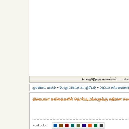
பொதுஅறிவுத் தகவல்கள்
|
பொத
முதன்மை பக்கம்
»
பொது அறிவுக் களஞ்சியம்
»
ஆய்வுச் சிந்தனைகள
திலகபாமா கவிதைகளில் தொல்படிமங்களுக்கு எதிரான கல
Font color: