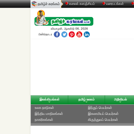
தமிழ்ச் சுரங்கம்
கலைக் களஞ்சியம்
வரைபடங்கள்
வியாழன், ஆகஸ்டு 06, 2026
பின்தொடர
இலக்கியங்கள்
தமிழ் உலகம்
அறிவியல்
உலக நாடுகள்
இந்துப் பெயர்கள்
இந்திய மாநிலங்கள்
இசுலாமியப் பெயர்கள்
நாகரிகங்கள்
கிருத்துவப் பெயர்கள்