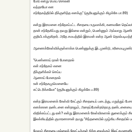
போர் என்று பொய் சொல்லி
வந்தாயோ என
சந்தேகத்தீயில் தீக்குளித்த எனக்கு'' (சூரியனுக்கும் கிழக்கே பா.89)
என்று இராமனை சந்தேகப்பட்ட சீதையை உருவாக்கி, கணவனே தெய்வமெ
தான் சந்தேகிப்பது தவறு இல்லை என்றும், பெண்ணும் அவ்வாறு ஆணிடம் 
குறியீடாக்குகிறார். அதே சமயத்தில் இராமன் என்ற ஆண் தொல்படிமத்தின
ஆணைக்கேள்விக்குள்ளாக்க பெண்ணுக்கு இடமுண்டு, உரிமையுமுண்
''பெண்ணாய் நான் போனதால்
என் சந்தேகம் எனை
தீக்குளிக்கச் செய்ய
ஆணாய் போனதால்
உன் சந்தேகமுமெனையே
சுட்டெரிக்கவோ'' (சூரியனுக்கும் கிழக்கே ப.89)
என்ற இராமனைக் கேள்வி கேட்கும் சீதையைப் படைத்து, மறுத்துப் பேசா
எனக்கான தண்டனை என்றாலும், அதைப்போன்றதொரு தண்டனையை நீயும
விதிக்கப்பட்டது ஏன்? என்று இராமனைக் கேள்விகளால் துளைக்கும் 
இலக்கியத்தில் குமாரனாசான் தமது ''சிந்தனையில் மூழ்கிய சீதையில் படைத
மேலும் சீதையை எல்லைக் கோட்டிற்குள் நிற்க வைக்கும் இலட்சுமண