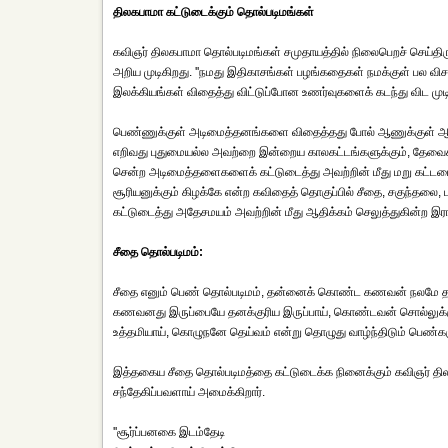
திலகபாமா கட்டுடைக்கும் தொல்படிமங்கள்
கவிஞர் திலகபாமா தொல்படிமங்கள் சமுதாயத்தில் நிலைபெறச் செய்திரு
அறிய முடிகிறது. ''நமது இதிகாசங்கள் பழங்கதைகள் நமக்குள் பல விசய
இலக்கியங்கள் விதைத்து விட்டுப்போன உணர்வுகளைக் கடந்து விட 
பெண்ணுக்குள் அடிமைத்தனங்களை விதைத்தது போல் ஆணுக்குள் 
எறிவது புதுமையல்ல அவற்றை இன்றைய காலகட்டங்களுக்கும், தேவைகளு
சென்ற அடிமைத்தளைகளைக் கட்டுடைத்து அவற்றின் மீது மறு கட்டமை
சூரியனுக்கும் கிழக்கே என்ற கவிதைத் தொகுப்பில் சீதை, சகுந்தலை,
கட்டுடைத்து அதேசமயம் அவற்றின் மீது ஆதிக்கம் செலுத்துகின்ற இரா
சீதை தொல்படிமம்:
சீதை எனும் பெண் தொல்படிமம், தன்னைக் கொண்ட கணவன் நலமே தன் ந
கணவனது இருப்பையே தனக்குரிய இருப்பாய், கொண்டவன் சொல்லுக்கு எதி
உத்தமியாய், கொழுநனே தெய்வம் என்று தொழுது வாழ்ந்திடும் பெண்களுக
இத்தகைய சீதை தொல்படிமத்தை கட்டுடைக்க நினைக்கும் கவிஞர் தில
சந்தேகிப்பவளாய் அமைக்கிறார்.
''சூர்ப்பனகை இடம்தேடி