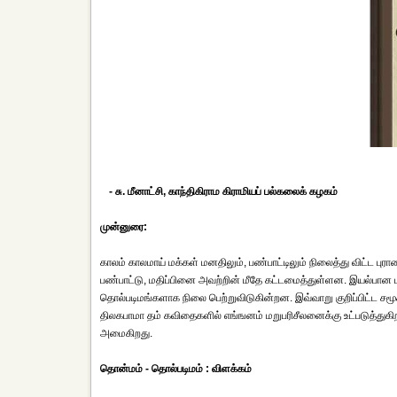
- சு. மீனாட்சி, காந்திகிராம கிராமியப் பல்கலைக் கழகம்
முன்னுரை:
காலம் காலமாய் மக்கள் மனதிலும், பண்பாட்டிலும் நிலைத்து விட்ட ப
பண்பாட்டு, மதிப்பினை அவற்றின் மீதே கட்டமைத்துள்ளன. இயல்பான பு
தொல்படிமங்களாக நிலை பெற்றுவிடுகின்றன. இவ்வாறு குறிப்பிட்ட சம
திலகபாமா தம் கவிதைகளில் எங்ஙனம் மறுபரிசீலனைக்கு உட்படுத்துகிற
அமைகிறது.
தொன்மம் - தொல்படிமம் : விளக்கம்