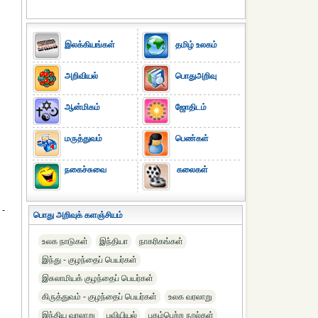
இலக்கியங்கள்
தமிழ் உலகம்
அறிவியல்
பொதுஅறிவு
ஆன்மிகம்
ஜோதிடம்
மருத்துவம்
பெண்கள்
நகைச்சுவை
கலைகள்
 -
பொது அறிவுக் களஞ்சியம்
உலக நாடுகள்
இந்தியா
நாகரிகங்கள்
இந்து - குழந்தைப் பெயர்கள்
இசுலாமியக் குழந்தைப் பெயர்கள்
கிருத்துவம் - குழந்தைப் பெயர்கள்
உலக வரலாறு
இந்திய வரலாறு
புவியியல்
புகழ்பெற்ற நூல்கள்