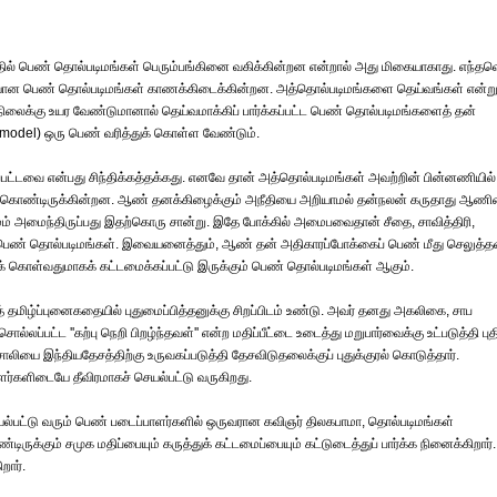
பதில் பெண் தொல்படிமங்கள் பெரும்பங்கினை வகிக்கின்றன என்றால் அது மிகையாகாது. எந்த
ிகுதியான பெண் தொல்படிமங்கள் காணக்கிடைக்கின்றன. அத்தொல்படிமங்களை தெய்வங்கள் என்ற
நிலைக்கு உயர வேண்டுமானால் தெய்வமாக்கிப் பார்க்கப்பட்ட பெண் தொல்படிமங்களைத் தன்
 model) ஒரு பெண் வரித்துக் கொள்ள வேண்டும்.
டவை என்பது சிந்திக்கத்தக்கது. எனவே தான் அத்தொல்படிமங்கள் அவற்றின் பின்னணியில்
 கொண்டிருக்கின்றன. ஆண் தனக்கிழைக்கும் அநீதியை அறியாமல் தன்நலன் கருதாது ஆணி
் அமைந்திருப்பது இதற்கொரு சான்று. இதே போக்கில் அமைபவைதான் சீதை, சாவித்திரி,
ெண் தொல்படிமங்கள். இவையனைத்தும், ஆண் தன் அதிகாரப்போக்கைப் பெண் மீது செலுத்தவ
க் கொள்வதுமாகக் கட்டமைக்கப்பட்டு இருக்கும் பெண் தொல்படிமங்கள் ஆகும்.
தமிழ்ப்புனைகதையில் புதுமைப்பித்தனுக்கு சிறப்பிடம் உண்டு. அவர் தனது அகலிகை, சாப
்பட்ட ''கற்பு நெறி பிறழ்ந்தவள்'' என்ற மதிப்பீட்டை உடைத்து மறுபார்வைக்கு உட்படுத்தி பு
ஞ்சாலியை இந்தியதேசத்திற்கு உருவகப்படுத்தி தேசவிடுதலைக்குப் புதுக்குரல் கொடுத்தார்.
ர்களிடையே தீவிரமாகச் செயல்பட்டு வருகிறது.
யல்பட்டு வரும் பெண் படைப்பாளர்களில் ஒருவரான கவிஞர் திலகபாமா, தொல்படிமங்கள்
ுக்கும் சமுக மதிப்பையும் கருத்துக் கட்டமைப்பையும் கட்டுடைத்துப் பார்க்க நினைக்கிறார்.
ார்.