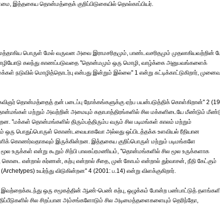
மை, இத்தகைய தொன்மத்தைக் குறிப்பிடுகையில் தொல்காப்பியர்.
த்தாகிய பொருள் மேல் வருவன அவை இராமசரிதமும், பாண்டவசரிதமும் முதலாகியவற்றின் ம
 மொழியோடு கலந்து காணப்படுவதை ''தொன்மமும் ஒரு மொழி, வாழ்க்கை அனுபவங்களைக்
கள் நடுவில் மொழித்தொடர்பு என்பது இன்றும் இல்லை'' 1 என்று சுட்டிக்காட்டுகிறார், முனைவர
விஞர் தொன்மத்தைத் தன் படைப்பு நோக்கங்களுக்கு ஏற்ப பயன்படுத்திக் கொள்கிறான்'' 2 (19
ன்மங்கள் மற்றும் அவற்றின் அமையும் கதாபாத்திரங்களில் சில மக்களிடையே மீண்டும் மீண்ட
. ''மக்கள் தொன்மங்களில் திரும்பத்திரும்ப வரும் சில படிமங்கள் காலம் மற்றும்
ும் ஒரு பொதுப்பொருள் கொண்டவையாகவோ அல்லது ஒப்பிடத்தக்க உளவியல் ரீதியான
ிக் கொணர்வதாகவும் இருக்கின்றன. இத்தகைய குறிப்பொருள் மற்றும் படிமங்களே
ல உருக்கள் என்று கூறும் சிற்பி பாலசுப்ரமணியம், ''தொன்மங்களில் சில மூல உருக்களாக
டை என்றால் கர்ணன், கற்பு என்றால் சீதை, முன் கோபம் என்றால் துர்வாசன், நீதி கேட்கும்
etypes) உயர்ந்து விடுகின்றன'' 4 (2001: ப.14) என்று விளக்குகிறார்.
இவற்றைக்கடந்து ஒரு சமூகத்தின் ஆண்-பெண் கற்பு, ஒழுக்கம் போன்ற பண்பாட்டுத் தளங்கள
மதிப்பீடுகளில் சில சிறப்பான அம்சங்களோடும் சில அடிமைத்தளைகளையும் தெரிந்தோ,