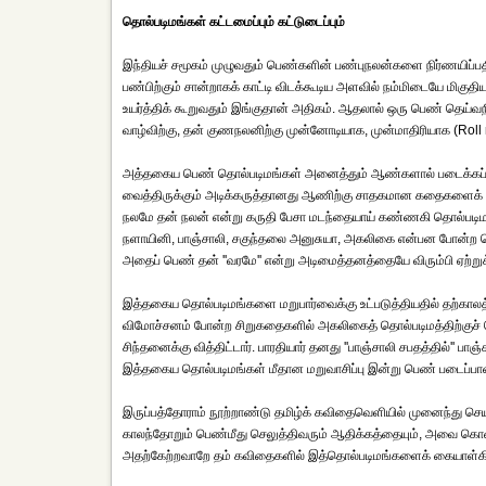
தொல்படிமங்கள் கட்டமைப்பும் கட்டுடைப்பும்
இந்தியச் சமூகம் முழுவதும் பெண்களின் பண்புநலன்களை நிர்ணயிப்
பண்பிற்கும் சான்றாகக் காட்டி விடக்கூடிய அளவில் நம்மிடையே ம
உயர்த்திக் கூறுவதும் இங்குதான் அதிகம். ஆதலால் ஒரு பெண் தெய்வ
வாழ்விற்கு, தன் குணநலனிற்கு முன்னோடியாக, முன்மாதிரியாக (Roll
அத்தகைய பெண் தொல்படிமங்கள் அனைத்தும் ஆண்களால் படைக்கப்பட்
வைத்திருக்கும் அடிக்கருத்தானது ஆணிற்கு சாதகமான கதைகளைக்
நலமே தன் நலன் என்று கருதி பேசா மடந்தையாய் கண்ணகி தொல்படிமம
நளாயினி, பாஞ்சாலி, சகுந்தலை அனுசுயா, அகலிகை என்பன போன்ற ப
அதைப் பெண் தன் ''வரமே'' என்று அடிமைத்தனத்தையே விரும்பி ஏற்று
இத்தகைய தொல்படிமங்களை மறுபார்வைக்கு உட்படுத்தியதில் தற்காலத் 
விமோச்சனம் போன்ற சிறுகதைகளில் அகலிகைத் தொல்படிமத்திற்குச் சொல்லப
சிந்தனைக்கு வித்திட்டார். பாரதியார் தனது ''பாஞ்சாலி சபதத்தில்'' பா
இத்தகைய தொல்படிமங்கள் மீதான மறுவாசிப்பு இன்று பெண் படைப்பாள
இருப்பத்தோராம் நூற்றாண்டு தமிழ்க் கவிதைவெளியில் முனைந்து செ
காலந்தோறும் பெண்மீது செலுத்திவரும் ஆதிக்கத்தையும், அவை கொண்டிர
அதற்கேற்றவாறே தம் கவிதைகளில் இத்தொல்படிமங்களைக் கையாள்கிற