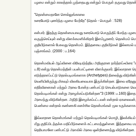
பழமை என்றும் காலத்தால் முந்தையது என்றும் பொருள் தருவது தொன்
''தொன்மைதானே சொல்லுங்காலை
உரையோடு புணர்ந்த பழமை மேற்றே'' (தொல் - பொருள் : 528)
என்பார். இதற்கு தொன்மையாவது உரையொடு பொருந்திப் போந்த பழமை
வருஞ்செய்யுள் என்று விளக்கமளிக்கிறார் இளம்பூரணர். தொன்மம்
குறியீடுகளால் பேசுவது தொன்மம். இத்தகைய குறியீடுகள் இல்லாமல் மக்
பஞ்சாங்கம். (2000 : ப.164)
தொன்மவியல் ஆய்வினை விரிவுபடுத்திய அறிஞரான நார்த்ராப்ஃபிரை ''க
ப.8) என்று தொன்மத்தின் பயன்பாட்டினை விளக்குவார். இவ்வாறான தொ
எடுத்தாளப்பட்டு தொல்படிமங்களாக (Archetypes) நிலைத்து விடுகின்றன
வெளியிலிருந்து மிகவும் விலகியவையாக இருக்கின்றன. இவை ஏதேன
எதிர்வினைகள் மற்றும் அவை போன்ற பண்பாட்டு செயல்பாடுகளை வெள
தொல்படிமங்கள் என்று அழைக்கப்படுகின்றன''3 (1999: ப.160) இதை மூ
அமைந்து விடுகின்றன. அநீதி இழைக்கப்பட்டவன் என்றால் ஏகலைவன், கொ
பெண்மை என்றால் கண்ணகி எனச்சில தொன்மங்கள் மூல உருக்களாக (Arch
இவ்வாறான தொன்மங்கள் மற்றும் தொல்படிமங்கள் மொழி, இலக்கியம் 
மீது குறிப்பிடத்தக்க மதிப்பீடுகளைக் கட்டமைத்துள்ளன. இத்தகைய 
தெரியாமலோ பண்பாட்டு அளவில் அவை ஒன்றிணைத்து விடுகின்றன.