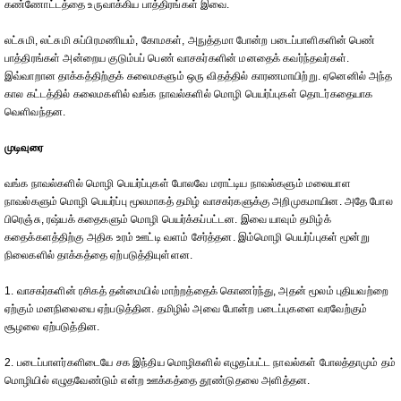
கண்ணோட்டத்தை உருவாக்கிய பாத்திரங்கள் இவை.
லட்சுமி, லட்சுமி சுப்பிரமணியம், கோமகள், அநுத்தமா போன்ற படைப்பாளிகளின் பெண்
பாத்திரங்கள் அன்றைய குடும்பப் பெண் வாசகர்களின் மனதைக் கவர்ந்தவர்கள்.
இவ்வாறான தாக்கத்திற்குக் கலைமகளும் ஒரு விதத்தில் காரணமாயிற்று. ஏனெனில் அந்த
கால கட்டத்தில் கலைமகளில் வங்க நாவல்களில் மொழி பெயர்ப்புகள் தொடர்கதையாக
வெளிவந்தன.
முடிவுரை
வங்க நாவல்களில் மொழி பெயர்ப்புகள் போலவே மராட்டிய நாவல்களும் மலையாள
நாவல்களும் மொழி பெயர்ப்பு மூலமாகத் தமிழ் வாசகர்களுக்கு அறிமுகமாயின. அதே போல
பிரெஞ்சு, ரஷ்யக் கதைகளும் மொழி பெயர்க்கப்பட்டன. இவை யாவும் தமிழ்க்
கதைக்களத்திற்கு அதிக உரம் ஊட்டி வளம் சேர்த்தன. இம்மொழி பெயர்ப்புகள் மூன்று
நிலைகளில் தாக்கத்தை ஏற்படுத்தியுள்ளன.
1. வாசகர்களின் ரசிகத் தன்மையில் மாற்றத்தைக் கொணர்ந்து, அதன் மூலம் புதியவற்றை
ஏற்கும் மனநிலையை ஏற்படுத்தின. தமிழில் அவை போன்ற படைப்புகளை வரவேற்கும்
சூழலை ஏற்படுத்தின.
2. படைப்பாளர்களிடையே சக இந்திய மொழிகளில் எழுதப்பட்ட நாவல்கள் போலத்தாமும் தம்
மொழியில் எழுதவேண்டும் என்ற ஊக்கத்தை தூண்டுதலை அளித்தன.