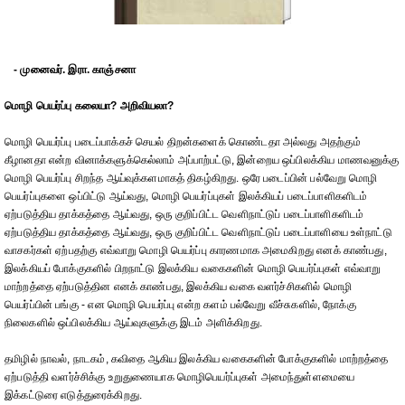
- முனைவர். இரா. காஞ்சனா
மொழி பெயர்ப்பு கலையா? அறிவியலா?
மொழி பெயர்ப்பு படைப்பாக்கச் செயல் திறன்களைக் கொண்டதா அல்லது அதற்கும்
கீழானதா என்ற வினாக்களுக்கெல்லாம் அப்பாற்பட்டு, இன்றைய ஒப்பிலக்கிய மாணவனுக்கு
மொழி பெயர்ப்பு சிறந்த ஆய்வுக்களமாகத் திகழ்கிறது. ஒரே படைப்பின் பல்வேறு மொழி
பெயர்ப்புகளை ஒப்பிட்டு ஆய்வது, மொழி பெயர்ப்புகள் இலக்கியப் படைப்பாளிகளிடம்
ஏற்படுத்திய தாக்கத்தை ஆய்வது, ஒரு குறிப்பிட்ட வெளிநாட்டுப் படைப்பாளிகளிடம்
ஏற்படுத்திய தாக்கத்தை ஆய்வது, ஒரு குறிப்பிட்ட வெளிநாட்டுப் படைப்பாளியை உள்நாட்டு
வாசகர்கள் ஏற்பதற்கு எவ்வாறு மொழி பெயர்ப்பு காரணமாக அமைகிறது எனக் காண்பது,
இலக்கியப் போக்குகளில் பிறநாட்டு இலக்கிய வகைகளின் மொழி பெயர்ப்புகள் எவ்வாறு
மாற்றத்தை ஏற்படுத்தின எனக் காண்பது, இலக்கிய வகை வளர்ச்சிகளில் மொழி
பெயர்ப்பின் பங்கு - என மொழி பெயர்ப்பு என்ற களம் பல்வேறு வீச்சுகளில், நோக்கு
நிலைகளில் ஒப்பிலக்கிய ஆய்வுகளுக்கு இடம் அளிக்கிறது.
தமிழில் நாவல், நாடகம், கவிதை ஆகிய இலக்கிய வகைகளின் போக்குகளில் மாற்றத்தை
ஏற்படுத்தி வளர்ச்சிக்கு உறுதுணையாக மொழிபெயர்ப்புகள் அமைந்துள்ளமையை
இக்கட்டுரை எடுத்துரைக்கிறது.