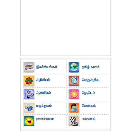
இலக்கியங்கள்
தமிழ் உலகம்
அறிவியல்
பொதுஅறிவு
ஆன்மிகம்
ஜோதிடம்
மருத்துவம்
பெண்கள்
நகைச்சுவை
கலைகள்