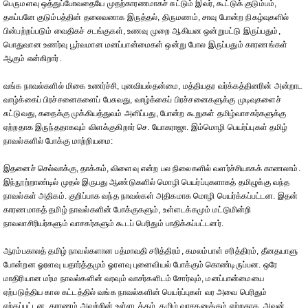
பெருமளவு ஒத்துப்போவதையே முதற்காரணமாகச் சுட்டும் இவர், கூட்டுக் குடும்பம்,
தகப்பனே குடும்பத்தின் தலைவனாக இருத்தல், திருமணம், சாவு போன்ற நிகழ்வுகளில்
பின்பற்றப்படும் வைதிகச் சடங்குகள், உணவு முறை ஆகியன ஒன்றுபட்டு இருப்பதும்,
பொதுவான உணர்வு பூர்வமான மனப்பான்மைகள் ஒன்று போல இருப்பதும் காரணங்கள்
ஆகும் என்கிறார்.
வங்க நாவல்களில் மிகை உணர்ச்சி, புனவியல்தன்மை, மத்தியதர வர்க்கத்தினரின் அன்றாட
வாழ்க்கைப் பிரச்சனைகளைப் பேசுவது, வாழ்க்கைப் பிரச்சனைகளுக்கு முடிவுகளைச்
சுட்டுவது, கதைக்கு முக்கியத்துவம் அளிப்பது, போன்ற கூறுகள் தமிழ்வாசகர்களுக்கு
ஏற்றதாக இருந்ததாகவும் விளக்குகிறார் செ. யோகராஜா. இம்மொழி பெயர்ப்புகள் தமிழ்
நாவல்களில் போக்கு மாற்றியமை:
இதனைச் செல்வாக்கு, தாக்கம், விளைவு என்ற பல நிலைகளில் வளர்ச்சியாகக் காணலாம்.
இந்நூற்றாண்டில் முதல் இருபது ஆண்டுகளில் மொழி பெயர்ப்புகளாகத் தமிழுக்கு வந்த
நாவல்கள் அதிகம். குறிப்பாக வந்த நாவல்கள் அதிகமாக மொழி பெயர்க்கப்பட்டன. இதன்
காரணமாகத் தமிழ் நாவல்களின் போக்குகளும், உள்ளடக்கமும் மட்டுமின்றி
நாவலாசிரியர்களும் வாசகர்களும் கூடப் பெரிதும் பாதிக்கப்பட்டனர்.
ஆரம்பகாலத் தமிழ் நாவல்களான பத்மாவதி சரித்திரம், கமலம்பாள் சரித்திரம், தீனதயாளு
போன்றன ஓரளவு யதார்த்தமும் ஓரளவு புனைவியல் போக்கும் கொண்டிருப்பன. ஒரே
மாதிரியான மர்ம நாவல்களின் வரவும் வாசர்களிடம் சோர்வும், மனப்பான்மையை
ஏற்படுத்திய கால கட்டத்தில் வங்க நாவல்களின் பெயர்ப்புகள் வர அவை பெரிதும்
ஏற்கப்பட்டன. காரணம் அவற்றின் உள்ளடக்கம், தமிழ் வாசகனுக்கும் ஏற்றதாக, அவன்