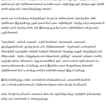
தன்னையும் தன் பிரச்சினைகளையும் நாவலில் வரும் பாத்திரத்துடனும் நிகழ்வுடனும் ஏற்றிக்
காண்பதற்கு ஏற்ப அமைந்திருந்தது எனலாம்.
நாவல் படைப்பாக்கத்தை ஊக்குவிக்கும் பொருட்டு கல்கியவர்கள் ஆனந்தவிகடனில்
ஆசிரியராக இருந்தபோது முதல் நாவல் போட்டியை அறிவித்தார். அதற்கு வந்த கதைகளைக்
கண்டு மனம் நொந்த கல்கி, ஏன் இவ்வாறு ஒரு போட்டியை அறிவித்தோம் என்று மனம்
புழுங்கினாராம்.
"காதலர்கள் - கள்ளக் காதலன் - ஸத்ரீ சோரங்கள், கொலைகள், கனவுகள்,
துப்புத்துலக்கங்கள், தூக்கு மேடைகள், சித்திரவதைகள் - சிருங்காரப் பயங்கரங்கள்
சிங்கத்தின் உருவத்தில் மனிதன் பிறத்தல் பிரேதங்கள் பிழைத்து எழுதல் பிழைத்திருப்பவர்
பிரேதமாதல் - ஆகிய அத்துஷ்டிகரமான விஷயங்கள் குறித்து". கதைகள் வந்தமை கண்டு
வருந்திய நிலை அக்காலகட்டத்து நாவலாசிரியர் தரம், வாசக ரசனை ஆகியவையும் கூட
வளராத நிலையையே சுட்டுகிறது. நாவல் இலக்கிய வகை வேறூண்றாத நிலையில்
பத்திரிகைகள் போட்டி வைத்து வளர்க்க எண்ணியதையும் இது சுட்டுகிறது.
இப்போக்கிலிருந்து மாற்றி, வாசகர்ளின் ரசிகத்தன்மையும், நாவலாசிரியர்களின்
படைப்பாக்கத் தன்மையையும் மாற்றியமைத்தவை வங்க மொழி பெயர்ப்புகள்.
வங்க மொழி பெயர்ப்புகள் பரவலாகக் கிடைக்க ஆரம்பித்த பிறகு அவற்றின் தாக்கத்தைப்
தமிழ் படைப்பாளர்களிடம் காணமுடிந்தது.