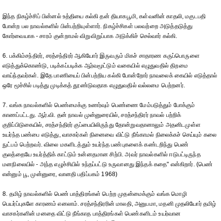
இந்த நிகழ்ச்சிப் பின்னல் உத்தியை கல்கி தன் தியாகபூமி, கள்வனின் காதலி, மகுடபதி
போன்ற பல நாவல்களில் பின்பற்றியுள்ளார். நிகழ்ச்சிகள் பலவற்றை அடுத்தடுத்து
கோர்வையாக - சாரம் குன்றாமல் விறுவிறுப்பாக அடுக்கிச் செல்வார் கல்கி.
6. பக்கிம்சந்திரர், சரத்சந்திரர் ஆகியோர் இருவரும் மிகச் சாதாரண கருப்பொருளை
எடுத்துக்கொண்டு, படிக்கப்படிக்க ஆர்வமூட்டும் வகையில் எழுதுவதில் திறமை
வாய்ந்தவர்கள். இதே பாணியைப் பின்பற்றிய கல்கி போன்றோர் நாவலைக் கையில் எடுத்தால்
ஒரே மூச்சில் படித்து முடிக்கத் தூண்டுவதாக எழுதுவதில் வல்லமை பெற்றனர்.
7. வங்க நாவல்களில் பெண்மைக்கு உணர்வும் பெண்ணை மேம்படுத்தும் போக்கும்
காணப்பட்டது. ஆர்.வி. தன் நாவல் முன்னுரையில், சரத்சந்திரர் நாவல் பற்றிக்
குறிப்பிடுகையில், சரத்சந்திரர் குப்பையிலிருந்து தோன்றுவதானாலும் அதனிடமுள்ள
உயர்ந்த பண்பை எடுத்து, வாசகர்கள் நினைவை விட்டு நீங்காமல் நிலைக்கச் செய்யும் கலை
நுட்பம் பெற்றவர். விலை மகளிடத்தும் உயர்ந்த பண்புகளைக் கண்டறிந்து பெண்
குலத்தையே உயர்த்திக் காட்டும் உன்னதமான சிற்பி. அவர் நாவல்களில் ஈடுபட்டிருந்த
மனநிலையில் - அந்த எழுச்சியில் உந்தப்பட்டு உருவானது இந்தக் கதை" என்கிறார். (பெண்
என்னும் பூ, முன்னுரை, வானதி பதிப்பகம் 1968)
8. தமிழ் நாவல்களில் பெண் பாத்திரங்கள் பெற்ற முதன்மைக்கும் வங்க மொழி
பெயர்ப்புகளே காரணம் எனலாம். சரத்சந்திரரின் மாலதி, அனுபமா, மதனி முதலியோர் தமிழ்
வாசகர்களின் மனதை விட்டு நீங்காத பாத்திரங்கள் பெண்களிடம் உயர்வான