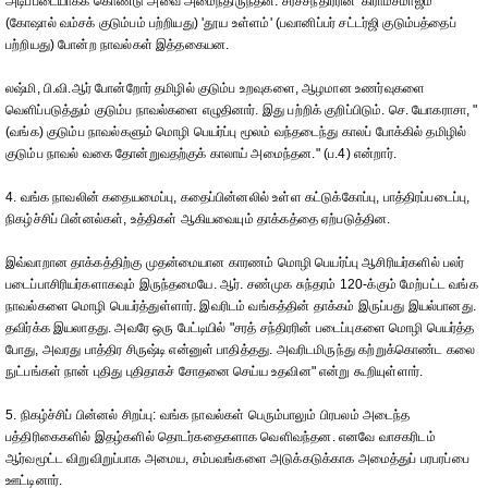
அடிப்படையாகக் கொண்டு அவை அமைந்திருந்தன. சரச்சந்திரரின் 'கிராமசமாஜம்'
(கோஷால் வம்சக் குடும்பம் பற்றியது) 'தூய உள்ளம்' (பவானிப்பர் சட்டர்ஜி குடும்பத்தைப்
பற்றியது) போன்ற நாவல்கள் இத்தகையன.
லஷ்மி, பி.வி.ஆர் போன்றோர் தமிழில் குடும்ப உறவுகளை, ஆழமான உணர்வுகளை
வெளிப்படுத்தும் குடும்ப நாவல்களை எழுதினார். இது பற்றிக் குறிப்பிடும். செ. யோகராசா, "
(வங்க) குடும்ப நாவல்களும் மொழி பெயர்ப்பு மூலம் வந்தடைந்து காலப் போக்கில் தமிழில்
குடும்ப நாவல் வகை தோன்றுவதற்குக் காலாய் அமைந்தன." (ப.4) என்றார்.
4. வங்க நாவலின் கதையமைப்பு, கதைப்பின்னலில் உள்ள கட்டுக்கோப்பு, பாத்திரப்படைப்பு,
நிகழ்ச்சிப் பின்னல்கள், உத்திகள் ஆகியவையும் தாக்கத்தை ஏற்படுத்தின.
இவ்வாறான தாக்கத்திற்கு முதன்மையான காரணம் மொழி பெயர்ப்பு ஆசிரியர்களில் பலர்
படைப்பாசிரியர்களாகவும் இருந்தமையே. ஆர். சண்முக சுந்தரம் 120-க்கும் மேற்பட்ட வங்க
நாவல்களை மொழி பெயர்த்துள்ளார். இவரிடம் வங்கத்தின் தாக்கம் இருப்பது இயல்பானது.
தவிர்க்க இயலாதது. அவரே ஒரு பேட்டியில் "சரத் சந்திரரின் படைப்புகளை மொழி பெயர்த்த
போது, அவரது பாத்திர சிருஷ்டி என்னுள் பாதித்தது. அவரிடமிருந்து கற்றுக்கொண்ட கலை
நுட்பங்கள் நான் புதிது புதிதாகச் சோதனை செய்ய உதவின" என்று கூறியுள்ளார்.
5. நிகழ்ச்சிப் பின்னல் சிறப்பு: வங்க நாவல்கள் பெரும்பாலும் பிரபலம் அடைந்த
பத்திரிகைகளில் இதழ்களில் தொடர்கதைகளாக வெளிவந்தன. எனவே வாசகரிடம்
ஆர்வமூட்ட விறுவிறுப்பாக அமைய, சம்பவங்களை அடுக்கடுக்காக அமைத்துப் பரபரப்பை
ஊட்டினார்.