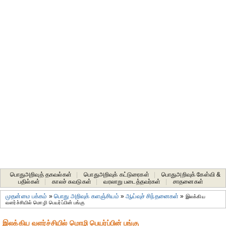
பொதுஅறிவுத் தகவல்கள்
|
பொதுஅறிவுக் கட்டுரைகள்
|
பொதுஅறிவுக் கேள்வி &
பதில்கள்
|
காலச் சுவடுகள்
|
வரலாறு படைத்தவர்கள்
|
சாதனைகள்‎
முதன்மை பக்கம்
»
பொது அறிவுக் களஞ்சியம்
»
ஆய்வுச் சிந்தனைகள்
»
இலக்கிய
வளர்ச்சியில் மொழி பெயர்ப்பின் பங்கு
இலக்கிய வளர்ச்சியில் மொழி பெயர்ப்பின் பங்கு