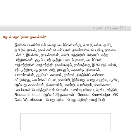
‹‹ முன்புறம்
தொடர்ச்சி ››
|
தேட‌ல் தொட‌ர்பான தகவ‌ல்க‌ள்:
இலக்கிய வளர்ச்சியில் மொழி பெயர்ப்பின் பங்கு, மொழி, வங்க, தமிழ்,
தமிழில், நாவல், நாவல்கள், பெயர்ப்புகள், நாவல்களில், பெயர்ப்பு, நாவலை,
பக்கிம், இலக்கிய, நாவல்களின், பெண், சந்திரரின், காரணம், வந்த,
பாத்திரங்கள், குடும்ப, ஏற்படுத்திய, படைப்புகளை, பெயர்ப்பின்,
சரத்சந்திரரின், சரத்சந்திரர், நாவல்களும், தாக்கத்தை, இம்மொழி, கல்கி,
ஏற்படுத்தின, ஆழமான, சரத், நாவலும், கொண்டு, நிலையில்,
வாசகர்களின், குடும்பம், எனலாம், தாக்கம், நிகழ்ச்சிப், வங்காள,
சுட்டுகிறது, பெயர்க்கப்பட்டன, நாவலின், இவ்வாறு, போது, எழுதிய, ஆகிய,
ஆய்வது, வாசகர்கள், நிலைகளில், பானர்ஜி, போன்றோர், நாவல்களை,
படைப்புகள், பெயர்த்துள்ளார், கொண்ட, உணர்வு, பரிமளா, தேசிய, சந்திரர்,
Research Ideas - ஆய்வுச் சிந்தனைகள் - General Knowledge - GK
Data Warehouse - பொது அறிவு - பொது அறிவுக் களஞ்சியம்