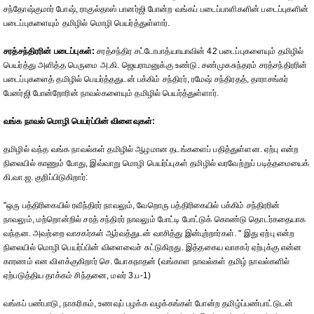
சந்தோஷ்குமார் போஷ், ராகுல்தாஸ் பானர்ஜி போன்ற வங்கப் படைப்பாளிகளின் படைப்புகளின்
படைப்புகளையும் தமிழில் மொழி பெயர்த்துள்ளார்.
சரத்சந்திரரின் படைப்புகள்:
சரத்சந்திர சட்டோபாத்யாயாவின் 42 படைப்புகளையும் தமிழில்
பெயர்த்து அளித்த பெருமை அ.கி. ஜெயராமனுக்கு உண்டு. சண்முகசுந்தரம் சரத்சந்திரரின்
படைப்புகளைத் தமிழில் பெயர்த்ததுடன் பக்கிம் சந்திரர், ரமேஷ் சந்திரதத், தாராசங்கர்
பேனர்ஜி போன்றோரின் நாவல்களையும் தமிழில் பெயர்த்துள்ளார்.
வங்க நாவல் மொழி பெயர்ப்பின் விளைவுகள்:
தமிழில் வந்த வங்க நாவல்கள் தமிழில் ஆழமான தடங்களைப் பதித்துள்ளன. ஏற்பு என்ற
நிலையில் காணும் போது, இவ்வாறு மொழி பெயர்ப்புகள் தமிழில் வரவேற்றுப் படித்தமையைக்
கி.வா.ஜ. குறிப்பிடுகிறார்:
"ஒரு பத்திரிகையில் ரவீந்திரர் நாவலும், வேறொரு பத்திரிகையில் பக்கிம் சந்திரரின்
நாவலும், மற்றொன்றில் சரத் சந்திரர் நாவலும் போட்டி போட்டுக் கொண்டு தொடர்கதையாக
வந்தன. அவற்றை வாசகர்கள் ஆர்வத்துடன் வாசித்து இன்புற்றார்கள். " இது ஏற்பு என்ற
நிலையில் மொழி பெயர்ப்பின் விளைவைச் சுட்டுகிறது. இத்தகைய வாசகர் ஏற்புக்கு என்ன
காரணம் என விளக்குகிறார் செ. யோகநாதன் (வங்காள நாவல்கள் தமிழ் நாவல்களில்
ஏற்படுத்திய தாக்கம் சிந்தனை, மலர் 3.ப-1)
வங்கப் பண்பாடு, நாகரிகம், உணவுப் பழக்க வழக்கங்கள் போன்ற தமிழ்ப்பண்பாட்டுடன்