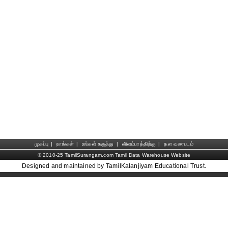
முகப்பு
|
நாங்கள்
|
உங்கள் கருத்து
|
விளம்பரத்திற்கு
|
தள வரைபடம்
© 2010-25 TamilSurangam.com Tamil Data Warehouse Website
Designed and maintained by TamilKalanjiyam Educational Trust.