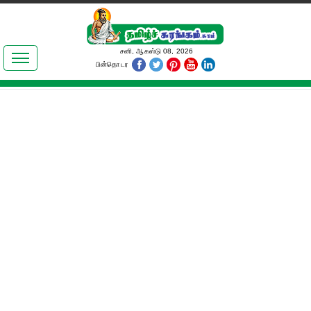
இலக்கியங்கள்
சனி, ஆகஸ்டு 08, 2026
பின்தொடர
தமிழ் உலகம்
அறிவியல்
பொதுஅறிவு
ஆன்மிகம்
ஜோதிடம்
மருத்துவம்
பெண்கள் பகுதி
நகைச்சுவை
கலையுலகம்