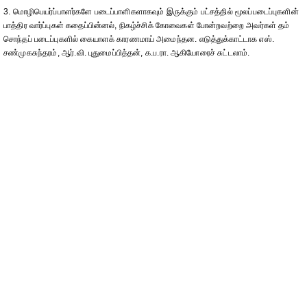
3. மொழிபெயர்ப்பாளர்களே படைப்பாளிகளாகவும் இருக்கும் பட்சத்தில் மூலப்படைப்புகளின்
பாத்திர வார்ப்புகள் கதைப்பின்னல், நிகழ்ச்சிக் கோவைகள் போன்றவற்றை அவர்கள் தம்
சொந்தப் படைப்புகளில் கையாளக் காரணமாய் அமைந்தன. எடுத்துக்காட்டாக எஸ்.
சண்முகசுந்தரம், ஆர்.வி. புதுமைப்பித்தன், க.ப.ரா. ஆகியோரைச் சுட்டலாம்.