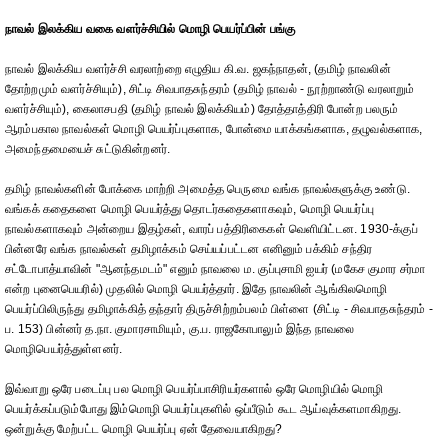
நாவல் இலக்கிய வகை வளர்ச்சியில் மொழி பெயர்ப்பின் பங்கு
நாவல் இலக்கிய வளர்ச்சி வரலாற்றை எழுதிய கி.வ. ஜகந்நாதன், (தமிழ் நாவலின்
தோற்றமும் வளர்ச்சியும்), சிட்டி சிவபாதசுந்தரம் (தமிழ் நாவல் - நூற்றாண்டு வரலாறும்
வளர்ச்சியும்), கைலாசபதி (தமிழ் நாவல் இலக்கியம்) தோத்தாத்திரி போன்ற பலரும்
ஆரம்பகால நாவல்கள் மொழி பெயர்ப்புகளாக, போன்மை யாக்கங்களாக, தழுவல்களாக,
அமைந்தமையைச் சுட்டுகின்றனர்.
தமிழ் நாவல்களின் போக்கை மாற்றி அமைத்த பெருமை வங்க நாவல்களுக்கு உண்டு.
வங்கக் கதைகளை மொழி பெயர்த்து தொடர்கதைகளாகவும், மொழி பெயர்ப்பு
நாவல்களாகவும் அன்றைய இதழ்கள், வாரப் பத்திரிகைகள் வெளியிட்டன. 1930-க்குப்
பின்னரே வங்க நாவல்கள் தமிழாக்கம் செய்யப்பட்டன எனினும் பக்கிம் சந்திர
சட்டோபாத்யாவின் "ஆனந்தமடம்" எனும் நாவலை ம. குப்புசாமி ஐயர் (மகேச குமார சர்மா
என்ற புனைபெயரில்) முதலில் மொழி பெயர்த்தார். இதே நாவலின் ஆங்கிலமொழி
பெயர்ப்பிலிருந்து தமிழாக்கித் தந்தார் திருச்சிற்றம்பலம் பிள்ளை (சிட்டி - சிவபாதசுந்தரம் -
ப. 153) பின்னர் த.நா. குமாரசாமியும், கு.ப. ராஜகோபாலும் இந்த நாவலை
மொழிபெயர்த்துள்ளனர்.
இவ்வாறு ஒரே படைப்பு பல மொழி பெயர்ப்பாசிரியர்களால் ஒரே மொழியில் மொழி
பெயர்க்கப்படும்போது இம்மொழி பெயர்ப்புகளில் ஒப்பீடும் கூட ஆய்வுக்களமாகிறது.
ஒன்றுக்கு மேற்பட்ட மொழி பெயர்ப்பு ஏன் தேவையாகிறது?