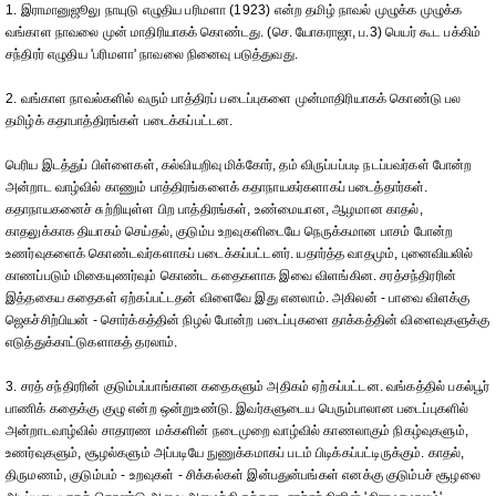
1. இராமானுஜூலு நாயுடு எழுதிய பரிமளா (1923) என்ற தமிழ் நாவல் முழுக்க முழுக்க
வங்காள நாவலை முன் மாதிரியாகக் கொண்டது. (செ. யோகராஜா, ப.3) பெயர் கூட பக்கிம்
சந்திரர் எழுதிய 'பரிமளா' நாவலை நினைவு படுத்துவது.
2. வங்காள நாவல்களில் வரும் பாத்திரப் படைப்புகளை முன்மாதிரியாகக் கொண்டு பல
தமிழ்க் கதாபாத்திரங்கள் படைக்கப்பட்டன.
பெரிய இடத்துப் பிள்ளைகள், கல்வியறிவு மிக்கோர், தம் விருப்பப்படி நடப்பவர்கள் போன்ற
அன்றாட வாழ்வில் காணும் பாத்திரங்களைக் கதாநாயகர்களாகப் படைத்தார்கள்.
கதாநாயகனைச் சுற்றியுள்ள பிற பாத்திரங்கள், உண்மையான, ஆழமான காதல்,
காதலுக்காக தியாகம் செய்தல், குடும்ப உறவுகளிடையே நெருக்கமான பாசம் போன்ற
உணர்வுகளைக் கொண்டவர்களாகப் படைக்கப்பட்டனர். யதார்த்த வாதமும், புனைவியலில்
காணப்படும் மிகையுணர்வும் கொண்ட கதைகளாக இவை விளங்கின. சரத்சந்திரரின்
இத்தகைய கதைகள் ஏற்கப்பட்டதன் விளைவே இது எனலாம். அகிலன் - பாவை விளக்கு
ஜெகச்சிற்பியன் - சொர்க்கத்தின் நிழல் போன்ற படைப்புகளை தாக்கத்தின் விளைவுகளுக்கு
எடுத்துக்காட்டுகளாகத் தரலாம்.
3. சரத் சந்திரரின் குடும்பப்பாங்கான கதைகளும் அதிகம் ஏற்கப்பட்டன. வங்கத்தில் பகல்பூர்
பாணிக் கதைக்கு குழு என்ற ஒன்றுஉண்டு. இவர்களுடைய பெரும்பாலான படைப்புகளில்
அன்றாடவாழ்வில் சாதாரண மக்களின் நடைமுறை வாழ்வில் காணலாகும் நிகழ்வுகளும்,
உணர்வுகளும், சூழல்களும் அப்படியே நுணுக்கமாகப் படம் பிடிக்கப்பட்டிருக்கும். காதல்,
திருமணம், குடும்பம் - உறவுகள் - சிக்கல்கள் இன்பதுன்பங்கள் எனக்கு குடும்பச் சூழலை