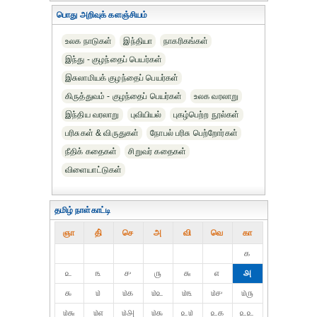
பொது அறிவுக் களஞ்சியம்
உலக நாடுகள்
இந்தியா
நாகரிகங்கள்
இந்து - குழந்தைப் பெயர்கள்
இசுலாமியக் குழந்தைப் பெயர்கள்
கிருத்துவம் - குழந்தைப் பெயர்கள்
உலக வரலாறு
இந்திய வரலாறு
புவியியல்
புகழ்பெற்ற நூல்கள்
பரிசுகள் & விருதுகள்
நோபல் பரிசு‎ பெற்றோர்‎கள்
நீதிக் கதைகள்
சிறுவர் கதைகள்
விளையாட்டுகள்
தமிழ் நாள்காட்டி
ஞா
தி்
செ
அ
வி
வெ
கா
௧
௨
௩
௪
௫
௬
௭
௮
௯
௰
௰௧
௰௨
௰௩
௰௪
௰௫
௰௬
௰௭
௰௮
௰௯
௨௰
௨௧
௨௨