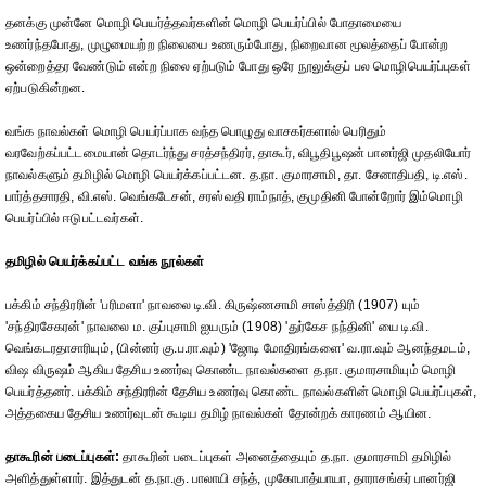
தனக்கு முன்னே மொழி பெயர்த்தவர்களின் மொழி பெயர்ப்பில் போதாமையை
உணர்ந்தபோது, முழுமையற்ற நிலையை உணரும்போது, நிறைவான மூலத்தைப் போன்ற
ஒன்றைத்தர வேண்டும் என்ற நிலை ஏற்படும் போது ஒரே நூலுக்குப் பல மொழிபெயர்ப்புகள்
ஏற்படுகின்றன.
வங்க நாவல்கள் மொழி பெயர்ப்பாக வந்த பொழுது வாசகர்களால் பெரிதும்
வரவேற்கப்பட்டமையான் தொடர்ந்து சரத்சந்திரர், தாகூர், விபூதிபூஷன் பானர்ஜி முதலியோர்
நாவல்களும் தமிழில் மொழி பெயர்க்கப்பட்டன. த.நா. குமாரசாமி, தா. சேனாதிபதி, டி.எஸ்.
பார்த்தசாரதி, வி.எஸ். வெங்கடேசன், சரஸ்வதி ராம்நாத், குமுதினி போன்றோர் இம்மொழி
பெயர்ப்பில் ஈடுபட்டவர்கள்.
தமிழில் பெயர்க்கப்பட்ட வங்க நூல்கள்
பக்கிம் சந்திரரின் 'பரிமளா' நாவலை டி.வி. கிருஷ்ணசாமி சாஸ்த்திரி (1907) யும்
'சந்திரசேகரன்' நாவலை ம. குப்புசாமி ஐயரும் (1908) 'துர்கேச நந்தினி' யை டி.வி.
வெங்கடரதாசாரியும், (பின்னர் கு.ப.ரா.வும்) 'ஜோடி மோதிரங்களை' வ.ரா.வும் ஆனந்தமடம்,
விஷ விருஷம் ஆகிய தேசிய உணர்வு கொண்ட நாவல்களை த.நா. குமாரசாமியும் மொழி
பெயர்த்தனர். பக்கிம் சந்திரரின் தேசிய உணர்வு கொண்ட நாவல்களின் மொழி பெயர்ப்புகள்,
அத்தகைய தேசிய உணர்வுடன் கூடிய தமிழ் நாவல்கள் தோன்றக் காரணம் ஆயின.
தாகூரின் படைப்புகள்:
தாகூரின் படைப்புகள் அனைத்தையும் த.நா. குமாரசாமி தமிழில்
அளித்துள்ளார். இத்துடன் த.நா.கு. பாலாயி சந்த், முகோபாத்யாயா, தாராசங்கர் பானர்ஜி