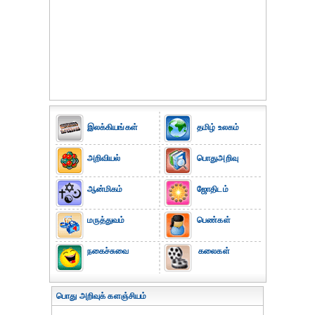
இலக்கியங்கள்
தமிழ் உலகம்
அறிவியல்
பொதுஅறிவு
ஆன்மிகம்
ஜோதிடம்
மருத்துவம்
பெண்கள்
நகைச்சுவை
கலைகள்
பொது அறிவுக் களஞ்சியம்