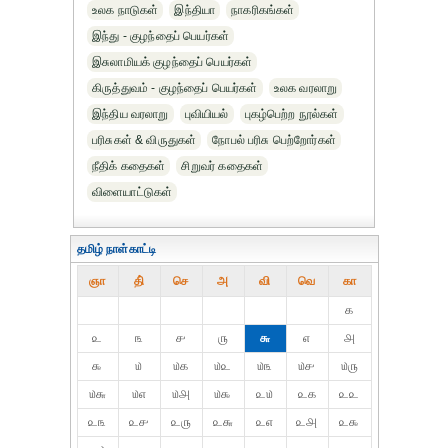
உலக நாடுகள்
இந்தியா
நாகரிகங்கள்
இந்து - குழந்தைப் பெயர்கள்
இசுலாமியக் குழந்தைப் பெயர்கள்
கிருத்துவம் - குழந்தைப் பெயர்கள்
உலக வரலாறு
இந்திய வரலாறு
புவியியல்
புகழ்பெற்ற நூல்கள்
பரிசுகள் & விருதுகள்
நோபல் பரிசு‎ பெற்றோர்‎கள்
நீதிக் கதைகள்
சிறுவர் கதைகள்
விளையாட்டுகள்
தமிழ் நாள்காட்டி
ஞா
தி்
செ
அ
வி
வெ
கா
௧
௨
௩
௪
௫
௬
௭
௮
௯
௰
௰௧
௰௨
௰௩
௰௪
௰௫
௰௬
௰௭
௰௮
௰௯
௨௰
௨௧
௨௨
௨௩
௨௪
௨௫
௨௬
௨௭
௨௮
௨௯