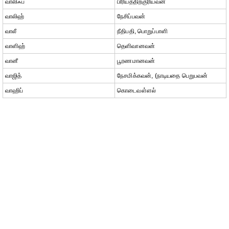
வாலிஃப்
பிரியத்திற்குரியவன்
வாலிஹ்
நேசிப்பவன்
வாலீ
நீதிபதி, பொறுப்பாளி
வாளிஹ்
தெளிவானவன்
வானீ
பூரணமானவன்
வாஜித்
நேசமிக்கவன், (நாடியதை பெறுபவன்
வாஹிப்
கொடைவள்ளல்