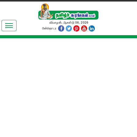
இலக்கியங்கள்
வியாழன், ஆகஸ்டு 06, 2026
பின்தொடர
தமிழ் உலகம்
அறிவியல்
பொதுஅறிவு
ஆன்மிகம்
ஜோதிடம்
மருத்துவம்
பெண்கள் பகுதி
நகைச்சுவை
கலையுலகம்