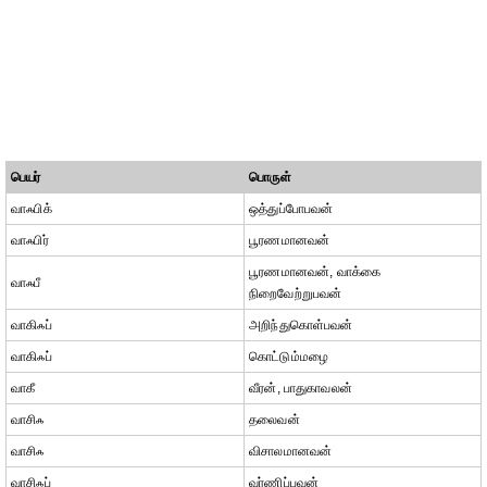
பெயர்
பொருள்
வாஃபிக்
ஒத்துப்போபவன்
வாஃபிர்
பூரணமானவன்
பூரணமானவன், வாக்கை
வாஃபீ
நிறைவேற்றுபவன்
வாகிஃப்
அறிந்துகொள்பவன்
வாகிஃப்
கொட்டும்மழை
வாகீ
வீரன், பாதுகாவலன்
வாசிஃ
தலைவன்
வாசிஃ
விசாலமானவன்
வாசிஃப்
வர்ணிப்பவன்