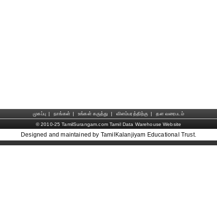
முகப்பு
|
நாங்கள்
|
உங்கள் கருத்து
|
விளம்பரத்திற்கு
|
தள வரைபடம்
© 2010-25 TamilSurangam.com Tamil Data Warehouse Website
Designed and maintained by TamilKalanjiyam Educational Trust.