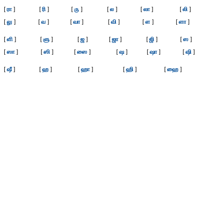
[
ரா
]
[
ரி
]
[
ரு
]
[
ல
]
[
லா
]
[
லி
]
[
லு
]
[
வ
]
[
வா
]
[
வி
]
[
ள
]
[
ளா
]
[
ளி
]
[
ளு
]
[
ஜ
]
[
ஜா
]
[
ஜி
]
[
ஸ
]
[
ஸா
]
[
ஸி
]
[
ஸை
]
[
ஷ
]
[
ஷா
]
[
ஷி
]
[
ஷீ
]
[
ஹ
]
[
ஹா
]
[
ஹி
]
[
ஹை
]