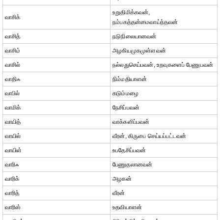
உறுதிமிக்கவன்,
வாசிக்
நம்பகத்தன்மைவாய்ந்தவன்
வாசித்
நடுநிலையானவன்
வாசிம்
அழகியமுகமுள்ளவன்
வாசில்
நல்லதுசெய்பவன், உறவுகளைப் பேணுபவன்
வாதிஃ
நிம்மதியாளன்
வாபில்
கடும்மழை
வாமிக்
நேசிப்பவன்
வாயித்
வாக்களிப்பவன்
வாயில்
வீரன், கிருபை செய்யப்பட்டவன்
வாயிள்
உபதேசிப்பவன்
வாரிஃ
பேணுதலானவன்
வாரிக்
அழகன்
வாரித்
வீரன்
வாரிஸ்
உதவியாளன்