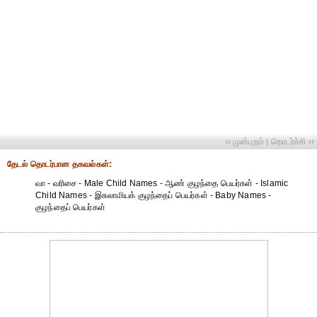
‹‹ முன்புறம்
தொடர்ச்சி ››
|
தேட‌ல் தொட‌ர்பான தகவ‌ல்க‌ள்:
வா - வரிசை - Male Child Names - ஆண் குழந்தை பெயர்கள் - Islamic
Child Names - இசுலாமியக் குழந்தைப் பெயர்கள் - Baby Names -
குழந்தைப் பெயர்கள்