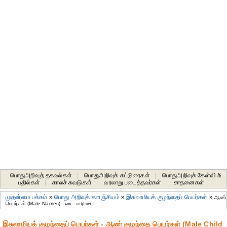
பொதுஅறிவுத் தகவல்கள்
|
பொதுஅறிவுக் கட்டுரைகள்
|
பொதுஅறிவுக் கேள்வி &
பதில்கள்
|
காலச் சுவடுகள்
|
வரலாறு படைத்தவர்கள்
|
சாதனைகள்‎
முதன்மை பக்கம்
»
பொது அறிவுக் களஞ்சியம்
»
இசுலாமியக் குழந்தைப் பெயர்கள்
»
ஆண்
பெயர்கள் (Male Names) - வா - வரிசை
இசுலாமியக் குழந்தைப் பெயர்கள் - ஆண் குழந்தை பெயர்கள் (Male Child