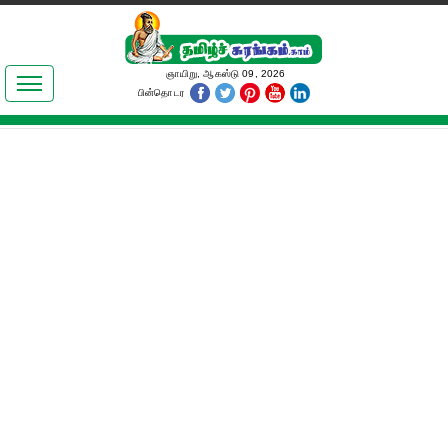
இலக்கியங்கள்
ஞாயிறு, ஆகஸ்டு 09, 2026
பின்தொடர
தமிழ் உலகம்
அறிவியல்
பொதுஅறிவு
ஆன்மிகம்
ஜோதிடம்
மருத்துவம்
பெண்கள் பகுதி
நகைச்சுவை
கலையுலகம்