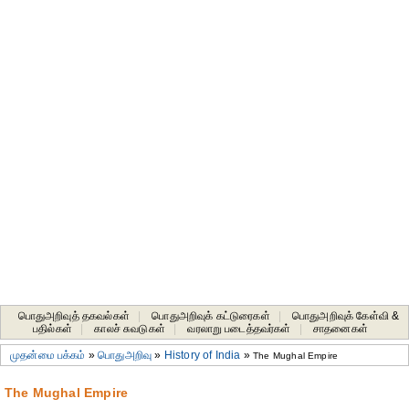
பொதுஅறிவுத் தகவல்கள்
|
பொதுஅறிவுக் கட்டுரைகள்
|
பொதுஅறிவுக் கேள்வி &
பதில்கள்
|
காலச் சுவடுகள்
|
வரலாறு படைத்தவர்கள்
|
சாதனைகள்‎
முதன்மை பக்கம்
»
பொதுஅறிவு
»
History of India
»
The Mughal Empire
The Mughal Empire