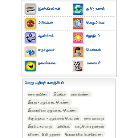
இலக்கியங்கள்
தமிழ் உலகம்
அறிவியல்
பொதுஅறிவு
ஆன்மிகம்
ஜோதிடம்
மருத்துவம்
பெண்கள்
நகைச்சுவை
கலைகள்
பொது அறிவுக் களஞ்சியம்
உலக நாடுகள்
இந்தியா
நாகரிகங்கள்
இந்து - குழந்தைப் பெயர்கள்
இசுலாமியக் குழந்தைப் பெயர்கள்
கிருத்துவம் - குழந்தைப் பெயர்கள்
உலக வரலாறு
இந்திய வரலாறு
புவியியல்
புகழ்பெற்ற நூல்கள்
பரிசுகள் & விருதுகள்
நோபல் பரிசு‎ பெற்றோர்‎கள்