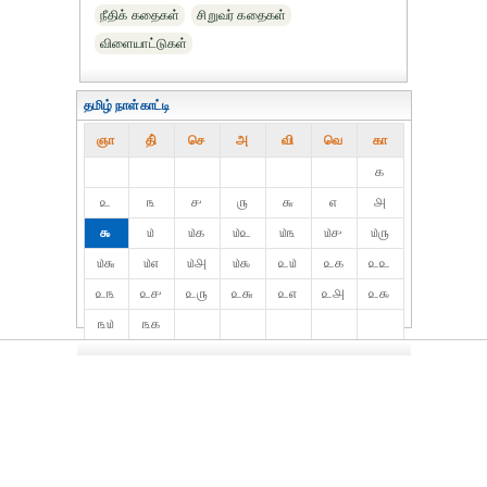
நீதிக் கதைகள்
சிறுவர் கதைகள்
விளையாட்டுகள்
தமிழ் நாள்காட்டி
ஞா
தி்
செ
அ
வி
வெ
கா
௧
௨
௩
௪
௫
௬
௭
௮
௯
௰
௰௧
௰௨
௰௩
௰௪
௰௫
௰௬
௰௭
௰௮
௰௯
௨௰
௨௧
௨௨
௨௩
௨௪
௨௫
௨௬
௨௭
௨௮
௨௯
௩௰
௩௧