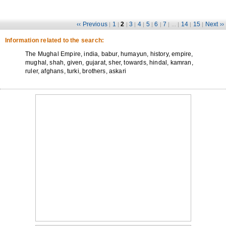
‹‹ Previous
1
2
3
4
5
6
7
14
15
Next ››
|
|
|
|
|
|
|
| ... |
|
|
Information related to the search:
The Mughal Empire, india, babur, humayun, history, empire,
mughal, shah, given, gujarat, sher, towards, hindal, kamran,
ruler, afghans, turki, brothers, askari