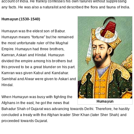
account of India. He frankly confesses his own failures without suppressing
any facts. He was also a naturalist and described the flora and fauna of India.
Humayun (1530-1540)
Humayun was the eldest son of Babur.
Humayun means “fortune” but he remained
the most unfortunate ruler of the Mughal
Empire. Humayun had three brothers,
Kamran, Askari and Hindal. Humayun
divided the empire among his brothers but
this proved to be a great blunder on his part.
Kamran was given Kabul and Kandahar.
Sambhal and Alwar were given to Askari and
Hindal.
When Humayun was busy with fighting the
Humayun
Afghans in the east, he got the news that
Bahadur Shah of Gujarat was advancing towards Delhi. Therefore, he hastily
concluded a treaty with the Afghan leader Sher Khan (later Sher Shah) and
proceeded towards Gujarat.