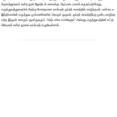
பிருகத்ஜாதகம் என்ற நூல் ஜோதிடக் கலைக்கு அடிப்படையாகக் கருதப்படுகிறது.
மருத்துவத்துறையில் சிறந்த மேதையான வாக்பதர் குப்தர் காலத்தில் வாழ்ந்தவர். பண்டைய
இந்தியாவின் மருத்துவ மும்மணிகளில் அவரும் ஒருவர். குப்தர் காலத்திற்கு முன்பு வாழ்ந்த
மற்ற இருவர் சரகரும் சூஸ்ருதரும். 'அஷ்டாங்க சம்கிரஹம்' அல்லது மருத்துவத்தின் எட்டு
பிரிவுகள் என்ற நூலை வாக்பதர் எழுதியுள்ளார்.