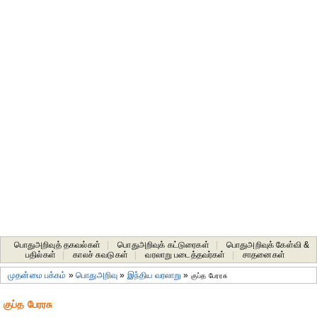
பொதுஅறிவுத் தகவல்கள்
|
பொதுஅறிவுக் கட்டுரைகள்
|
பொதுஅறிவுக் கேள்வி &
பதில்கள்
|
காலச் சுவடுகள்
|
வரலாறு படைத்தவர்கள்
|
சாதனைகள்‎
முதன்மை பக்கம்
»
பொதுஅறிவு
»
இந்திய வரலாறு
»
குப்த பேரரசு
குப்த பேரரசு