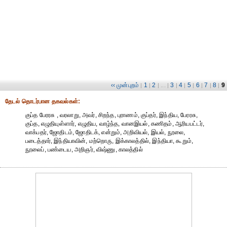
‹‹ முன்புறம்
1
2
3
4
5
6
7
8
9
|
|
| ... |
|
|
|
|
|
|
தேட‌ல் தொட‌ர்பான தகவ‌ல்க‌ள்:
குப்த பேரரசு , வரலாறு, அவர், சிறந்த, புராணம், குப்தர், இந்திய, பேரரசு,
குப்த, எழுதியுள்ளார், எழுதிய, வாழ்ந்த, வானஇயல், கணிதம், ஆரியபட்டர்,
வாக்பதர், ஜோதிடம், ஜோதிடக், என்றும், அறிவியல், இயல், நூலை,
படைத்தார், இந்தியாவின், மற்றொரு, இக்காலத்தில், இந்தியா, கூறும்,
நூலைப், பண்டைய, அறிஞர், விஷ்ணு, காலத்தில்