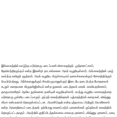
இக்காலத்தில் வாழ்ந்த மற்றொரு படைப்பாளி விசாகதத்தர். முத்ராராட்சசம்,
தேவிசந்திரகுப்தம் என்ற இரண்டு நாடகங்களை அவர் எழுதியுள்ளார். அக்காலத்தின் புகழ்
வாய்ந்த கவிஞர் சூத்ரகர். அவர் எழுதிய மிருச்சகடிகம் நகைச்சுவைக்கும் சோகத்திற்கும்
பெயர்பெற்றது. அர்ச்சுனனுக்கும் சிவபெருமானுக்கும் இடையே நடைபெற்ற மோதலைக்
கூறும் கதையான கிருதார்ஜின்யம் என்ற நூலைப் படைத்தவர் பாரவி. காவியதரிசனம்,
தசகுமாரசரிதம் ஆகிய நூல்களை தண்டின் எழுதியுள்ளார். சுபந்து எழுதிய வாசவதத்தை
மற்றொரு முக்கிய படைப்பாகும். குப்தர் காலத்தில்தான் பஞ்சதந்திரக் கதைகள், விஷ்ணு
சர்மா என்பவரால் தொகுக்கப்பட்டன. அமரசிம்ஹர் என்ற புத்தசமய அறிஞர் அமரகோசம்
என்ற அகராதியைப் படைத்தார். தற்போது காணப்படும் புராணங்கள் குப்தர்கள் காலத்தில்
தொகுப்பட்டதாகும். அவற்றில் குறிப்பிடத்தக்கவை பாகவத புராணம், விஷ்ணு புராணம், வாயு