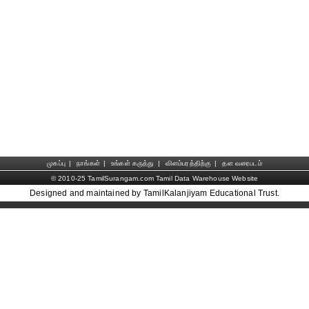
முகப்பு
|
நாங்கள்
|
உங்கள் கருத்து
|
விளம்பரத்திற்கு
|
தள வரைபடம்
© 2010-25 TamilSurangam.com Tamil Data Warehouse Website
Designed and maintained by TamilKalanjiyam Educational Trust.