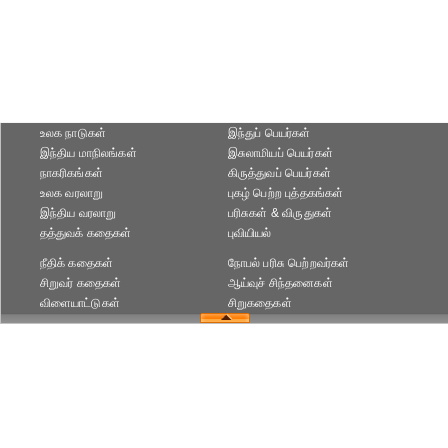
உலக நாடுகள்
இந்துப் பெயர்கள்
இந்திய மாநிலங்கள்
இசுலாமியப் பெயர்கள்
நாகரிகங்கள்
கிருத்துவப் பெயர்கள்
உலக வரலாறு
புகழ் பெற்ற புத்தகங்கள்
இந்திய வரலாறு
பரிசுகள் & விருதுகள்
தத்துவக் கதைகள்
புவியியல்
நீதிக் கதைகள்
நோபல் பரிசு‎ பெற்றவர்‎கள்
சிறுவர் கதைகள்
ஆய்வுச் சிந்தனைகள்
விளையாட்டுகள்
சிறுகதைகள்