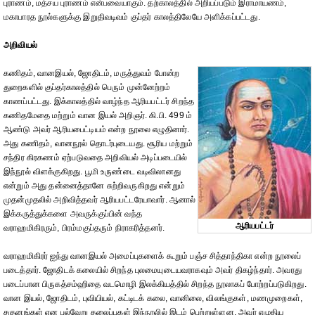
புராணம், மத்சய புராணம் என்பவையாகும். தற்காலத்தில் அறியப்படும் இராமாயணம்,
மகாபாரத நூல்களுக்கு இறுதிவடிவம் குப்தர் காலத்திலேயே அளிக்கப்பட்டது.
அறிவியல்
கணிதம், வானஇயல், ஜோதிடம், மருத்துவம் போன்ற
துறைகளில் குப்தர்காலத்தில் பெரும் முன்னேற்றம்
காணப்பட்டது. இக்காலத்தில் வாழ்ந்த ஆரியபட்டர் சிறந்த
கணிதமேதை மற்றும் வான இயல் அறிஞர். கி.பி. 499 ம்
ஆண்டு அவர் ஆரியபைட்டியம் என்ற நூலை எழுதினார்.
அது கணிதம், வானநூல் தொடர்புடையது. சூரிய மற்றும்
சந்திர கிரகணம் ஏற்படுவதை அறிவியல் அடிப்படையில்
இந்நூல் விளக்குகிறது. பூமி உருண்டை வடிவிலானது
என்றும் அது தன்னைத்தானே சுற்றிவருகிறது என்றும்
முதன்முதலில் அறிவித்தவர் ஆரியபட்டரேயாவார். ஆனால்
இக்கருத்துக்களை அவருக்குப்பின் வந்த
ஆரியபட்டர்
வராஹமிகிரரும், பிரம்மகுப்தரும் நிராகரித்தனர்.
வராஹமிகிரர் ஐந்து வானஇயல் அமைப்புகளைக் கூறும் பஞ்ச சித்தாந்திகா என்ற நூலைப்
படைத்தார். ஜோதிடக் கலையில் சிறந்த புலமையுடையவராகவும் அவர் திகழ்ந்தார். அவரது
படைப்பான பிருகத்சம்ஹிதை வடமொழி இலக்கியத்தில் சிறந்த நூலாகப் போற்றப்படுகிறது.
வான இயல், ஜோதிடம், புவியியல், கட்டிடக் கலை, வானிலை, விலங்குகள், மணமுறைகள்,
சகுனங்கள் என பல்வேறு தலைப்புகள் இந்நூலில் இடம் பெற்றுள்ளன. அவர் எழுதிய