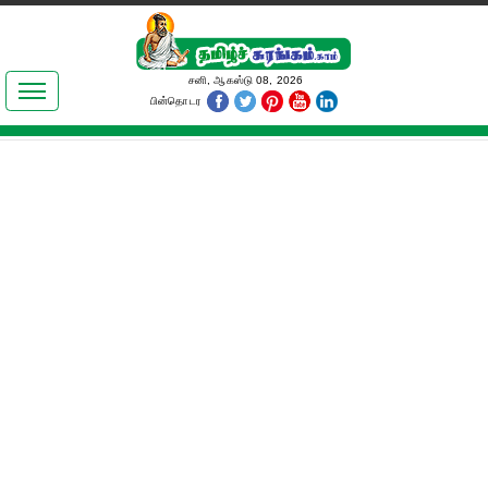
இலக்கியங்கள்
சனி, ஆகஸ்டு 08, 2026
பின்தொடர
தமிழ் உலகம்
அறிவியல்
பொதுஅறிவு
ஆன்மிகம்
ஜோதிடம்
மருத்துவம்
பெண்கள் பகுதி
நகைச்சுவை
கலையுலகம்