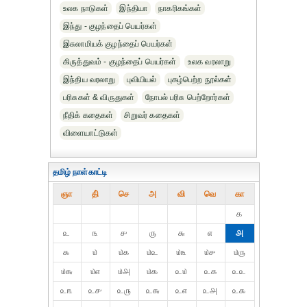
உலக நாடுகள்
இந்தியா
நாகரிகங்கள்
இந்து - குழந்தைப் பெயர்கள்
இசுலாமியக் குழந்தைப் பெயர்கள்
கிருத்துவம் - குழந்தைப் பெயர்கள்
உலக வரலாறு
இந்திய வரலாறு
புவியியல்
புகழ்பெற்ற நூல்கள்
பரிசுகள் & விருதுகள்
நோபல் பரிசு‎ பெற்றோர்‎கள்
நீதிக் கதைகள்
சிறுவர் கதைகள்
விளையாட்டுகள்
தமிழ் நாள்காட்டி
ஞா
தி்
செ
அ
வி
வெ
கா
௧
௨
௩
௪
௫
௬
௭
௮
௯
௰
௰௧
௰௨
௰௩
௰௪
௰௫
௰௬
௰௭
௰௮
௰௯
௨௰
௨௧
௨௨
௨௩
௨௪
௨௫
௨௬
௨௭
௨௮
௨௯