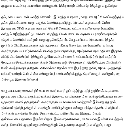
அவர்கள் அரபு ஆட்சியிலிருந்து தம் சுதந்திரத்தை மீட்டுக் கொள்ளவில்லை. இந்நாடுகள்
முழுமையாக அரபு மயமாகின என்பதுடன், இன்றளவும் அவ்வாறே இருந்து வருகின்றன.
தம்முடைய படைகள் வெற்றி கொண்ட இப்பரந்த பேரரசை முறையாக ஆட்சி செய்வதற்குரிய
தக்க திட்டங்களை உமறு வகுக்க வேண்டியதாயிற்று. அரபுகள் சலுகைகள் பெற்ற
இராணுவப் பிரிவினராகத் தாங்கள் வெற்றி கொண்ட வட்டாரங்களில் வாழ வேண்டும்
என்றும் அந்தந்த நாட்டு மக்களிடமிருந்து விலகி கோட்டைகளுடைய நகரங்களுக்குள்
இருக்க வேண்டும் என்றும் உமறு முடிவெடுத்தார். பெருவாரியாக அரபுகளாக இருந்த
முஸ்லிம் ஆட்சியாளர்களுக்குக் குடிமக்கள் திறை செலுத்தி வர வேண்டும். மற்றபடி
அவர்களுடைய வாழ்க்கையில் எவ்வித தலையீடுமின்றி, அவர்களை அமைதியாக இருக்க
விட்டுவிட வேண்டும். இன்னும் குறிப்பாக அவர்களைக் கட்டாயப்படுத்தி இஸ்லாத்தில்
சேருமாறு செய்யக்கூடாது என்றும் அன்னார் வழி செய்தார்கள். (இதிலிருந்து அரபிகளில்
போர் வெற்றிகளுக்கு தேசிய விரிவாக்கம் நோக்கமாக இருந்ததே தவிர, அவை (மதத்தைப்
பரப்பும்) புனிதப் போர் அல்ல என்பது மேற்கண்டவற்றிலிருந்து தெளிவாகும். எனினும், மத
அம்சமும் இல்லாமலில்லை)
உமறுடைய சாதனைகள் நிச்சயமாக எவர் மனதிலும் ஆழ்ந்து பதிந்து நிற்கக் கூடியவை.
முஹம்மது நபியவர்களுக்குப் பின்னர் இஸ்லாம் பரவியதற்கு அன்னார் முக்கியமான காரண
புருஷராக விளங்குகிறார்கள். அவர்களுடைய வேகமான வெற்றிகள் இல்லாதிருந்தால்,
இஸ்லாம் இன்றிருக்கும் அளவுக்குப் பரவியிருக்குமா என்பது சந்தேகம்தான். அன்றியும்,
அன்னார் காலத்தில் வெற்றி கொள்ளப்பட்ட நாடுகளில் பல இன்றும் அரபுத்
தன்மையுடையதாகவே இருக்கின்றன. இவ்வளர்ச்சிகளை முக்கியமாக இயக்கி வைத்தவர்
என்ற நிலையில் முஹம்மதுஅவர்களுக்குப் பெருமளவு புகழுண்டு. எனினும், உமறு