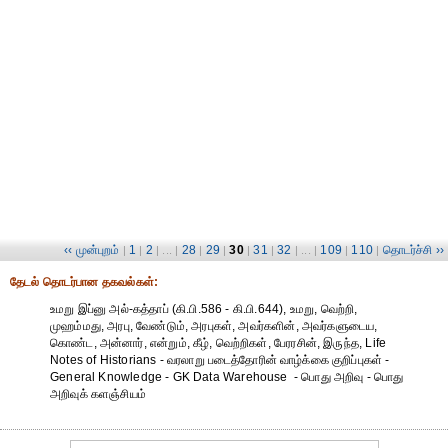
‹‹ முன்புறம்
1
2
28
29
30
31
32
109
110
தொடர்ச்சி ››
|
|
| ... |
|
|
|
|
| ... |
|
|
தேட‌ல் தொட‌ர்பான தகவ‌ல்க‌ள்:
உமறு இப்னு அல்-கத்தாப் (கி.பி.586 - கி.பி.644), உமறு, வெற்றி,
முஹம்மது, அரபு, வேண்டும், அரபுகள், அவர்களின், அவர்களுடைய,
கொண்ட, அன்னார், என்றும், கீழ், வெற்றிகள், பேரரசின், இருந்த, Life
Notes of Historians - வரலாறு படைத்தோரின் வாழ்க்கை குறிப்புகள் -
General Knowledge - GK Data Warehouse - பொது அறிவு - பொது
அறிவுக் களஞ்சியம்