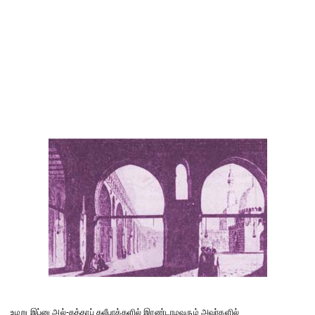
உமறு இப்னு அல்-கத்தாப் கலீபாக்களில் இரண்டாமவரும் அவர்களில்