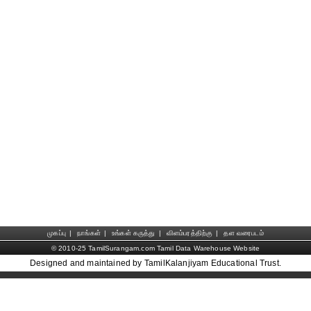
முகப்பு
|
நாங்கள்
|
உங்கள் கருத்து
|
விளம்பரத்திற்கு
|
தள வரைபடம்
© 2010-25 TamilSurangam.com Tamil Data Warehouse Website
Designed and maintained by TamilKalanjiyam Educational Trust.