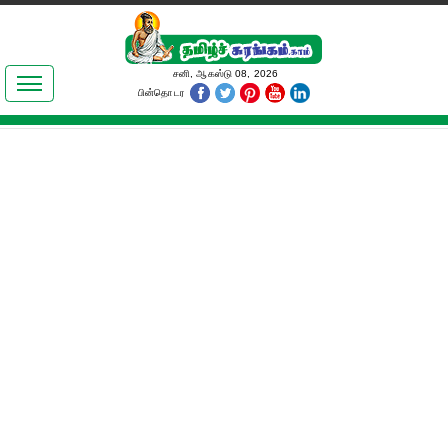
இலக்கியங்கள்
சனி, ஆகஸ்டு 08, 2026
பின்தொடர
தமிழ் உலகம்
அறிவியல்
பொதுஅறிவு
ஆன்மிகம்
ஜோதிடம்
மருத்துவம்
பெண்கள் பகுதி
நகைச்சுவை
கலையுலகம்