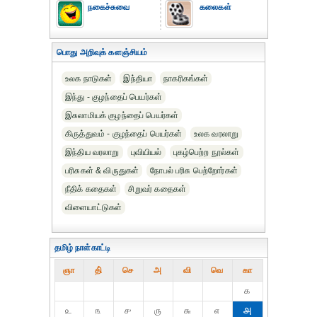
நகைச்சுவை
கலைகள்
பொது அறிவுக் களஞ்சியம்
உலக நாடுகள்
இந்தியா
நாகரிகங்கள்
இந்து - குழந்தைப் பெயர்கள்
இசுலாமியக் குழந்தைப் பெயர்கள்
கிருத்துவம் - குழந்தைப் பெயர்கள்
உலக வரலாறு
இந்திய வரலாறு
புவியியல்
புகழ்பெற்ற நூல்கள்
பரிசுகள் & விருதுகள்
நோபல் பரிசு‎ பெற்றோர்‎கள்
நீதிக் கதைகள்
சிறுவர் கதைகள்
விளையாட்டுகள்
தமிழ் நாள்காட்டி
ஞா
தி்
செ
அ
வி
வெ
கா
௧
௨
௩
௪
௫
௬
௭
௮