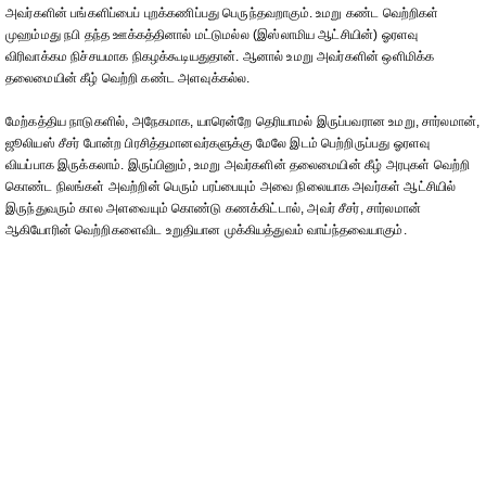
அவர்களின் பங்களிப்பைப் புறக்கணிப்பது பெருந்தவறாகும். உமறு கண்ட வெற்றிகள்
முஹம்மது நபி தந்த ஊக்கத்தினால் மட்டுமல்ல (இஸ்லாமிய ஆட்சியின்) ஓரளவு
விரிவாக்கம நிச்சயமாக நிகழக்கூடியதுதான். ஆனால் உமறு அவர்களின் ஒளிமிக்க
தலைமையின் கீழ் வெற்றி கண்ட அளவுக்கல்ல.
மேற்கத்திய நாடுகளில், அநேகமாக, யாரென்றே தெரியாமல் இருப்பவரான உமறு, சார்லமான்,
ஜூலியஸ் சீசர் போன்ற பிரசித்தமானவர்களுக்கு மேலே இடம் பெற்றிருப்பது ஓரளவு
வியப்பாக இருக்கலாம். இருப்பினும், உமறு அவர்களின் தலைமையின் கீழ் அரபுகள் வெற்றி
கொண்ட நிலங்கள் அவற்றின் பெரும் பரப்பையும் அவை நிலையாக அவர்கள் ஆட்சியில்
இருந்துவரும் கால அளவையும் கொண்டு கணக்கிட்டால், அவர் சீசர், சார்லமான்
ஆகியோரின் வெற்றிகளைவிட உறுதியான முக்கியத்துவம் வாய்ந்தவையாகும்.