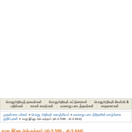
பொதுஅறிவுத் தகவல்கள்
|
பொதுஅறிவுக் கட்டுரைகள்
|
பொதுஅறிவுக் கேள்வி &
பதில்கள்
|
காலச் சுவடுகள்
|
வரலாறு படைத்தவர்கள்
|
சாதனைகள்‎
முதன்மை பக்கம்
»
பொது அறிவுக் களஞ்சியம்
»
வரலாறு படைத்தோரின் வாழ்க்கை
குறிப்புகள்
»
உமறு இப்னு அல்-கத்தாப் (கி.பி.586 - கி.பி.644)
உமறு இப்னு அல்-கத்தாப் (கி.பி.586 - கி.பி.644)