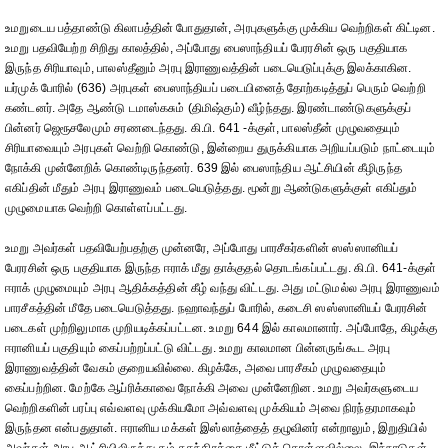
உமறுடைய பத்தாண்டு கிலாபத்தின் போதுதான், அரபுகளுக்கு முக்கிய வெற்றிகள் கிட்டின.
உமறு பதவியேற்ற சிறிது காலத்தில், அப்போது பைஸாந்தியப் பேரரசின் ஒரு பகுதியாக
இருந்த சிரியாவும், பாலஸ்தீனும் அரபு இராணுவத்தின் படையெடுப்புக்கு இலக்காகின.
யர்முக் போரில் (636) அரபுகள் பைஸாந்தியப் படையினைத் தோற்கடித்துப் பெரும் வெற்றி
கண்டனர். அதே ஆண்டு டமாஸ்கசும் (திமிஷ்கும்) வீழ்ந்தது. இரண்டாண்டுகளுக்குப்
பின்னர் ஜெரூசலேமும் சரணடைந்தது. கி.பி. 641 -க்குள், பாலஸ்தீன் முழுவதையும்
சிரியாவையும் அரபுகள் வெற்றி கொண்டு, இன்றைய துருக்கியாக அறியப்படும் நாட்டையும்
நோக்கி முன்னேறிக் கொண்டிருந்தனர். 639 இல் பைஸாந்திய ஆட்சியின் கீழிருந்த
எகிப்தின் மீதும் அரபு இராணுவம் படையெடுத்தது. மூன்று ஆண்டுகளுக்குள் எகிப்தும்
முழுமையாக வெற்றி கொள்ளப்பட்டது.
உமறு அவர்கள் பதவியேற்பதற்கு முன்னரே, அப்போது பாரசீகர்களின் ஸஸ்ஸானியப்
பேரரசின் ஒரு பகுதியாக இருந்த ஈராக் மீது தாக்குதல் தொடங்கப்பட்டது. கி.பி. 641-க்குள்
ஈராக் முழுமையும் அரபு ஆதிக்கத்தின் கீழ் வந்து விட்டது. அது மட்டுமல்ல அரபு இராணுவம்
பாரசீகத்தின் மீதே படையெடுத்தது. நஹாவந்துப் போரில், கடைசி ஸஸ்ஸானியப் பேரரசின்
படைகள் முற்றிலுமாக முறியடிக்கப்பட்டன. உமறு 644 இல் காலமானார். அப்போதே, கிழக்கு
ஈரானியப் பகுதியும் கைப்பற்றப்பட்டு விட்டது. உமறு காலமான பின்னருங்கூட அரபு
இராணுவத்தின் வேகம் குறையவில்லை. கிழக்கே, அவை பாரசீகம் முழுவதையும்
கைப்பற்றின. மேற்கே ஆப்ரிக்காவை நோக்கி அவை முன்னேறின. உமறு அவர்களுடைய
வெற்றிகளின் பரப்பு எவ்வளவு முக்கியமோ அவ்வளவு முக்கியம் அவை நிரந்தரமாகவும்
இருந்தன என்பதுதான். ஈரானிய மக்கள் இஸ்லாத்தைத் தழுவினர் என்றாலும், இறுதியில்