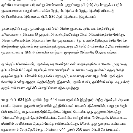
முக்கியமானவருமாவார் என்று சொல்லலாம். முஹம்மது நபி (சல்) அவர்களுக் வயதில்
இளையவரான உமறும் மக்காவிலே பிறந்தார். அன்னார் பிறந்த ஆண்டு சரியாகத்
தெரியவில்லை. அநேகமாக கி.பி. 586 ஆம் ஆண்டாக இருக்கலாம்.
துவக்கத்தில் உமறு, முஹம்மது நபி (சல்) அவர்களுடைய, புதிய மார்க்கத்திற்கும்
கடுமையான எதிரியாக இருந்தார். ஆனால், திடீரென்று அவர் அம்மார்க்கத்தில் சேர்ந்து,
அதன் வலிமைமிக்க ஆதரவாளர்களில் ஒருவரானார். (தூய பவுல்-கிறிஸ்தவத்தில் சேர்ந்த
நிகழ்ச்சிக்கு ஒப்பாகக் கருதத்தக்கது). முஹம்மது நபி (சல்) அவர்களின் ஆலோசகர்களில்
ஒருவராய் உமறு ஆகி அன்னாரின் வாழ்நாள் முழுவதும் அவ்வாறே இருந்து வந்தார்.
தமக்குப் பின்னால் யார், பதவிக்கு வர வேண்டும் என்பதைக் குறிப்பிடாமலேயே முஹம்மது
நபியவர்கள் 632 ஆம் ஆண்டில் காலமானார்கள். உடனேயே உமறு தயக்கம் எதுவுமின்றி
முஹம்மது நபியவர்களில் நெருங்கிய தோழரும், மாமனாருமான அபூபக்கர் பதவி ஏற்க
வேண்டுமென்று ஆதரவு தெரிவித்தார். இதனால், பதவிப் போட்டி தவிர்க்கப்பட்டு, அபூபக்கர்
முதல் கலீபாவாக ஆட்சிப் பொறுப்பினை ஏற்க முடிந்தது.
உமறு கி.பி. 634 இல் பதவியேற்று, 644 வரை பதவியில் இருந்தார். அந்த ஆண்டில் அவரை
பாரசீக அடிமை ஒருவன் மதீனாவில் குத்திவிட்டான். மரணப் படுக்கையில், உமறு தமக்குப்
பின் பதவிக்கு வருபவரைத் தேர்ந்தெடுக்க அறுவர் கொண்ட ஒரு குழுவை அமைத்து
(அவர்களில் ஒருவர் தேர்ந்தெடுக்கப்பட வேண்டும் என்று) ஏற்பாடு செய்தார். இவ்வாறாக,
மீண்டும் பதவிக்கான ஆயுதப் போட்டி தவிர்க்கப்பட்டது. இந்தக் குழு மூன்றாம் கலீபாவாக
உதுமானைத் தேர்ந்தெடுத்தது. அவர்கள் 644 முதல் 656 வரை ஆட்சி செய்தார்கள்.