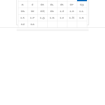
௯
௰
௰௧
௰௨
௰௩
௰௪
௰௫
௰௬
௰௭
௰௮
௰௯
௨௰
௨௧
௨௨
௨௩
௨௪
௨௫
௨௬
௨௭
௨௮
௨௯
௩௰
௩௧