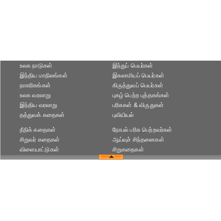
உலக நாடுகள்
இந்துப் பெயர்கள்
இந்திய மாநிலங்கள்
இசுலாமியப் பெயர்கள்
நாகரிகங்கள்
கிருத்துவப் பெயர்கள்
உலக வரலாறு
புகழ் பெற்ற புத்தகங்கள்
இந்திய வரலாறு
பரிசுகள் & விருதுகள்
தத்துவக் கதைகள்
புவியியல்
நீதிக் கதைகள்
நோபல் பரிசு‎ பெற்றவர்‎கள்
சிறுவர் கதைகள்
ஆய்வுச் சிந்தனைகள்
விளையாட்டுகள்
சிறுகதைகள்