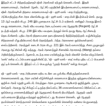
இந்தச் சட்டச் சித்தாந்தத்தைச் ஷின் அரசர்கள் ஏற்றுக் கொண்டார்கள். இதன்
காரணமாகவும், அவர்கள் ஆண்ட ஆட்சிப் பகுதியின் இயற்கையமைப்பு காரணமாகவும்,
ஷின் அரசர்களின் திறமை காரணமாகவும் ஷி - ஹூ வாங் - தை பிறந்தபோது,
அப்போதிருந்த சீன அரசு விளங்கியது. ஷி - ஹூ வாங் - தை யின் இயற்பெயர் செங். தமது
13 ஆம் வயதில் கி.மு. 246 இல் முறையாக ஆட்சி பீடம் ஏறினார். எனினும் அவரது இளம்
வயது காரணமாக, அவர் உரிய வயதை அடையும்வரை பகர ஆளுநரே (Regent) ஆட்சி
நடத்தி வந்தார். கி.மு. 238 இல் உரிய வயதடைந்ததும் செங் தமது நேரடி ஆட்சியைத்
தொடங்கினார். புதிய அரசர் திறமையான தளபதிகளைத் தேர்ந்தெடுத்தார். எஞ்சியிருந்த
சிற்றரசுகள் மீது தீவிரமாகப் போர் தொடுத்தார். அந்த அரசுகளை ஒவ்வொன்றாகப்
கைப்பற்றினார். அவற்றுள் கடைசி அரசு கி.மு. 221 இல் அவர் வசமாயிற்று. சீனா முழுவதும்
அவரது ஆட்சியின் கீழ் வந்தது. அவர் அனைத்துச் சீனாவில் அரசராகத் (Wang) தம்மை
அறிவித்திருக்கலாம். ஆனால், கடந்த கால மரபிலிருந்து அவர் விலகிச் செல்ல விரும்பினார்.
'வாங்' என்ற பட்டப்பெயரை ஒதுக்கிவிட்டு, 'ஷி - ஹூ வாங் - தை' என்ற புதிய பட்டப் பெயரைச்
சூட்டிக் கொண்டார். இந்தப் பட்டப் பெயருக்கு "முதற் பேரரசர்" என்று பொருள்.
ஷி - ஹூ வாங் - தை அரியணை ஏறிய உடனே பல முக்கிய சீர்திருத்தங்களைக்
கொணரலானார். சூ அரச மரபின் வீழ்ச்சிக்குக் காரணமாக இருந்த ஒற்றுமையின்மையை
ஒழிக்க அவர் உறுதி பூண்டார். பிரபுத்துவ அரசு முறையை அடியோடு ஒழித்துவிட முடிவு
செய்தார். அவரது ஆட்சிக்குட்பட்டிருந்த நிலப்பரப்பு 36 மாகாணங்களாகப் பிரிக்கப்பட்டன.
ஒவ்வொரு மாகாணத்திற்கும் ஓர் ஆளுநரைப் பேரரசர் நியமித்தார். ஆளுநர் பதவி
பரம்பரையாக இருந்து வந்ததும் ஒழிக்கப்பட்டது. பேராசை கொண்ட ஓர் ஆளுநர்
தமக்கெனச் சொந்தமாகச் செல்வாக்கை உருவாக்கிக் கொண்டு வலிமை பெறுவதைத்