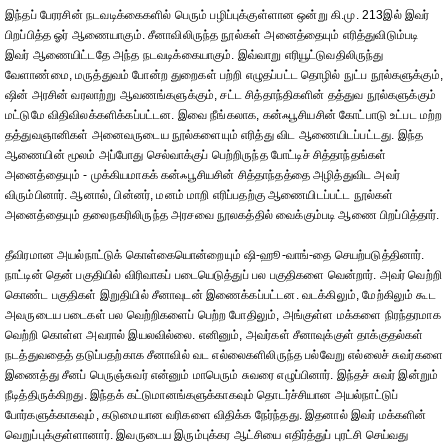
இந்தப் பேரரசின் நடவடிக்கைகளில் பெரும் பழிப்புக்குள்ளான ஒன்று கி.மு. 213இல் இவர்
பிறப்பித்த ஓர் ஆணையாகும். சீனாவிலிருந்த நூல்கள் அனைத்தையும் எரித்துவிடும்படி
இவர் ஆணையிட்டதே அந்த நடவடிக்கையாகும். இவ்வாறு எரியூட்டுவதிலிருந்து
வேளாண்மை, மருத்துவம் போன்ற துறைகள் பற்றி எழுதப்பட்ட தொழில் நுட்ப நூல்களுக்கும்,
ஷின் அரசின் வரலாற்று ஆவணங்களுக்கும், சட்ட சித்தாந்திகளின் தத்துவ நூல்களுக்கும்
மட்டுமே விதிவிலக்களிக்கப்பட்டன. இவை நீங்கலாக, கன்ஃபூசியசின் கோட்பாடு உட்பட மற்ற
தத்துவஞானிகள் அனைவருடைய நூல்களையும் எரித்து விட ஆணையிடப்பட்டது. இந்த
ஆணையின் மூலம் அப்போது செல்வாக்குப் பெற்றிருந்த போட்டிச் சித்தாந்தங்கள்
அனைத்தையும் - முக்கியமாகக் கன்ஃபூசியசின் சித்தாந்தத்தை அழித்துவிட அவர்
விரும்பினார். ஆனால், பின்னர், மனம் மாறி எரிப்பதற்கு ஆணையிடப்பட்ட நூல்கள்
அனைத்தையும் தலைநகரிலிருந்த அரசவை நூலகத்தில் வைக்கும்படி ஆணை பிறப்பித்தார்.
தீவிரமான அயல்நாட்டுக் கொள்கையொன்றையும் ஷி-ஹூ-வாங்-தை செயற்படுத்தினார்.
நாட்டின் தென் பகுதியில் விரிவாகப் படையெடுத்துப் பல பகுதிகளை வென்றார். அவர் வெற்றி
கொண்ட பகுதிகள் இறுதியில் சீனாவுடன் இணைக்கப்பட்டன. வடக்கிலும், மேற்கிலும் கூட
அவருடைய படைகள் பல வெற்றிகளைப் பெற்ற போதிலும், அங்குள்ள மக்களை நிரந்தரமாக
வெற்றி கொள்ள அவரால் இயலவில்லை. எனினும், அவர்கள் சீனாவுக்குள் தாக்குதல்கள்
நடத்துவதைத் தடுப்பதற்காக சீனாவில் வட எல்லைகளிலிருந்த பல்வேறு எல்லைச் சுவர்களை
இணைத்து சீனப் பெருஞ்சுவர் என்னும் மாபெரும் சுவரை எழுப்பினார். இந்தச் சுவர் இன்றும்
நீடித்திருக்கிறது. இந்தக் கட்டுமானங்களுக்காகவும் தொடர்ச்சியான அயல்நாட்டுப்
போர்களுக்காகவும், கடுமையான வரிகளை விதிக்க நேர்ந்தது. இதனால் இவர் மக்களின்
வெறுப்புக்குள்ளானார். இவருடைய இரும்புக்கர ஆட்சியை எதிர்த்துப் புரட்சி செய்வது