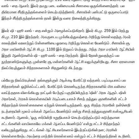
வாங் - தை ஆவார். இவர் தமது படை வலிமையால் சீனாவை ஒருங்கிணைத்தார். பல
தீவிரமான சீர்திருத்தங்களைச் செயற்படுத்தினார். சீனாவின் பண்பாட்டு ஒருமைப்பாடு
இந்தச் சீர்த்திருத்தங்களால் தான் இன்று வரை நிலைத்திருக்கிறது.
இவர் ஷி - ஹூ வாங் - தை என்றும் அழைக்கப்படுகிறார். இவர் கி.மு. 259 இல் பிறந்து
கி.மு. 210 இல் இறந்தார். அவருடைய முக்கியத்துவத்தை அறிந்து கொள்வதற்கு அவர்
காலத்தின் வரலாற்றுப் பின்னணியை ஓரளவு அறிந்து கொள்ள வேண்டும். சீனாவில் சூ
அரச மரபினரின் ஆட்சி கி.மு. 1100 இல் நிறுவப் பெற்றது. அந்த அரச மரபினர் ஆட்சியின்
இறுதி ஆண்டுகளில் ஷி - ஹூ வாங் - தை பிறந்தார். இவர் தோன்றுவதற்குப் பல
நூற்றாண்டுகளுக்கு முன்னரே சூ மன்னர்களின் ஆட்சி வலுக்குன்றியது. சீனா ஏராளமான
நிலப்பிரபுத்துவச் சிற்றரசுகளாகச் சிதறுண்டு கிடந்தது.
பல்வேறு நிலப்பிரபுக்கள் தங்களுக்குள் அடிக்கடி போரிட்டு வந்தனர். படிப்படியாகப் பல
சிற்றரசர்கள் ஒழிக்கப்பட்டனர். போரிட்டுக் கொண்டிருந்த சிற்றரசுகளில் மிக வலிமை
வாய்ந்ததாக விளங்கியது நாட்டின் மேற்குப் பகுதியிலிருந்த 'ஷின்' அரசு ஆகும். ஷின்
அரசர்கள், அரசுக் கொள்கையின் அடிப்படையாகச் சீனத் தத்துவ ஞானிகளின் சட்டச்
சித்தாந்தக் கொள்கைகளை ஏற்றுக் கொண்டிருந்தனர். ஒரு சிறந்த அரசரின் நன்னெறி
நடத்தையின் மூலம் மக்கள் ஆளப்படவேண்டும் என்று சீனத் தத்துவஞானி கன்ஃபூசியஸ்
கூறினார். ஆனால், 'ஒரு சார்பின்றி உறுதியாகச் செயற்படுத்தப்படும் கடுத்தமான
சட்டங்களின் வாயிலாகவே மக்கள் ஆளப்படவேண்டும்' என்று சட்டச் சித்தாந்தம்
வலியுறுத்துகிறது. சட்டங்கள் ஆட்சியாளர்களால் இயற்றப்படுகின்றன; அரசின்
கொள்கைகேற்ப அவற்றை மாற்றிக் கொள்ளலாம் என்றும் சட்டச் சித்தாந்திகள் கூறினர்.