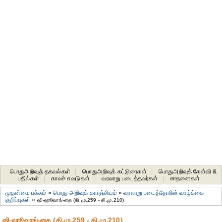
பொதுஅறிவுத் தகவல்கள்
|
பொதுஅறிவுக் கட்டுரைகள்
|
பொதுஅறிவுக் கேள்வி &
பதில்கள்
|
காலச் சுவடுகள்
|
வரலாறு படைத்தவர்கள்
|
சாதனைகள்‎
முதன்மை பக்கம்
»
பொது அறிவுக் களஞ்சியம்
»
வரலாறு படைத்தோரின் வாழ்க்கை
குறிப்புகள்
»
ஷி-ஹூவாங்-தை (கி.மு.259 - கி.மு.210)
ஷி-ஹூவாங்-தை (கி.மு.259 - கி.மு.210)