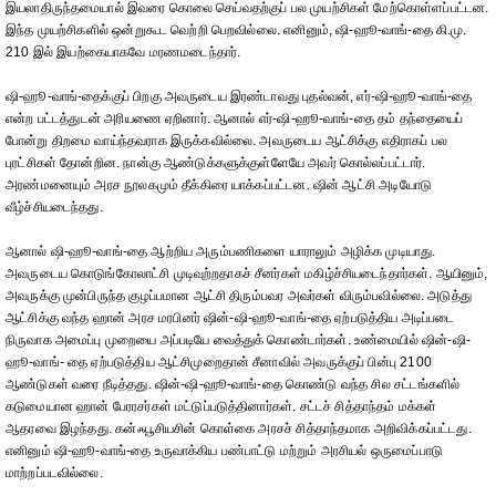
இயலாதிருந்தமையால் இவரை கொலை செய்வதற்குப் பல முயற்சிகள் மேற்கொள்ளப்பட்டன.
இந்த முயற்சிகளில் ஒன்றுகூட வெற்றி பெறவில்லை. எனினும், ஷி-ஹூ-வாங்-தை கி.மு.
210 இல் இயற்கையாகவே மரணமடைந்தார்.
ஷி-ஹூ-வாங்-தைக்குப் பிறகு அவருடைய இரண்டாவது புதல்வன், எர்-ஷி-ஹூ-வாங்-தை
என்ற பட்டத்துடன் அரியணை ஏறினார். ஆனால் எர்-ஷி-ஹூ-வாங்-தை தம் தந்தையைப்
போன்று திறமை வாய்ந்தவராக இருக்கவில்லை. அவருடைய ஆட்சிக்கு எதிராகப் பல
புரட்சிகள் தோன்றின. நான்கு ஆண்டுக்களுக்குள்ளேயே அவர் கொல்லப்பட்டார்.
அரண்மனையும் அரச நூலகமும் தீக்கிரை யாக்கப்பட்டன. ஷின் ஆட்சி அடியோடு
வீழ்ச்சியடைந்தது.
ஆனால் ஷி-ஹூ-வாங்-தை ஆற்றிய அரும்பணிகளை யாராலும் அழிக்க முடியாது.
அவருடைய கொடுங்கோலாட்சி முடிவுற்றதாகச் சீனர்கள் மகிழ்ச்சியடைந்தார்கள். ஆயினும்,
அவருக்கு முன்பிருந்த குழப்பமான ஆட்சி திரும்பவர அவர்கள் விரும்பவில்லை. அடுத்து
ஆட்சிக்கு வந்த ஹான் அரச மரபினர் ஷின்-ஷி-ஹூ-வாங்-தை ஏற்படுத்திய அடிப்படை
நிருவாக அமைப்பு முறையை அப்படியே வைத்துக் கொண்டார்கள். உண்மையில் ஷின்-ஷி-
ஹூ-வாங்- தை ஏற்படுத்திய ஆட்சிமுறைதான் சீனாவில் அவருக்குப் பின்பு 2100
ஆண்டுகள் வரை நீடித்தது. ஷின்-ஷி-ஹூ-வாங்-தை கொண்டு வந்த சில சட்டங்களில்
கடுமையான ஹான் பேரரசர்கள் மட்டுப்படுத்தினார்கள். சட்டச் சித்தாந்தம் மக்கள்
ஆதரவை இழந்தது. கன்ஃபூசியசின் கொள்கை அரசச் சித்தாந்தமாக அறிவிக்கப்பட்டது.
எனினும் ஷி-ஹூ-வாங்-தை உருவாக்கிய பண்பாட்டு மற்றும் அரசியல் ஒருமைப்பாடு
மாற்றப்படவில்லை.