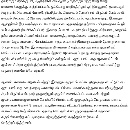
தவிர்க்கும் நோக்குடன், ஆளுநர்கள் சில ஆண்டுகளுக்குப் பிறகு வேறு வேறு
மாகாணங்களுக்கு மாற்றப்பட்டனர். ஒவ்வொரு மாநிலத்திலும் ஓர் இராணுவத் தலைவரும்
இருந்தார். அவரையும் பேரரசரே நியமித்தார். அவரையும் பேரரசர் தம் விருப்பம் போல் பதவி
மாற்றம் செய்யலாம்; அல்லது பதவியிலிருந்து நீக்கிவிடலாம். குடியியல் மற்றும் இராணுவ
ஆளுநர்கள் இருவருக்குமிடையே சமநிலையை ஏற்படுத்துவதற்காக மூன்றாவதாகவும் ஓர்
உயர் அதிகாரி நியமிக்கப்பட்டார். இவரையும் மையே அரசே நியமித்தது. விரிவான முறையில்
நல்ல சாலைகள் அமைக்கப்பட்டன. மாகாணத் தலைநகர்களை மையத் தலைநகருடன்
இணைக்கும் சாலைகள் போடப்பட்டன. எந்த மாகாணத்திலாவது கலவரம் தோன்றுமானால்,
அங்கு மைய அரசின் இராணுவத்தை விரைவாக அனுப்புவதற்குத் தக்க ஏற்பாடுகள்
செய்யப்பட்டன. பழைய அரச குடும்பத்தினர் அனைவரும் தமது சொந்த தலைநகரான
ஹ’சியன் யாங்கில் குடியேற வேண்டும் என்றும் ஷி - ஹூ வாங் - தை ஆணையிட்டார்.
முன்னாள் அரச குடும்பத்தினரின் நடவடிக்கைகளைத் தாம் நேரடியாக கண்காணித்து
வருவதற்காகவே இந்த ஏற்பாடு.
ஆனால், சீனாவில் அரசியல் மற்றும் இராணுவ ஒருமைப்பாட்டை நிறுவுவதுடன் மட்டும் ஷி-
ஹூ-வாங்-தை மன நிறைவு கொண்டு விடவில்லை. வாணிக ஒற்றுமையை ஏற்படுத்தவும்
அவர் விரும்பினார். நாடு முழுவதிலும் ஒருங்கிணைக்கப்பட்ட எடைகள் மற்றும்
முகத்தலளவை முறையைச் செயற்படுத்தினார். நாடு முழுவதற்கும் பொதுவான நாணய
முறையைக் கொண்டு வந்தார். கருவிகளையும் திட்டப்படுத்தினார். சாலைகள், கால்வாய்கள்
அமைப்பதை மேற்பார்வையிட ஏற்பாடு செய்தார். சீனா முழுவதற்கும் பொதுவான
ஒருங்கிணைந்த சட்டமுறையை ஏற்படுத்தினார். எழுத்து மொழியையும்
செந்திறப்படுத்தினார்.