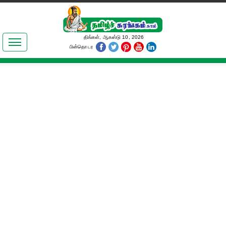
இலக்கியங்கள்
திங்கள், ஆகஸ்டு 10, 2026
பின்தொடர
தமிழ் உலகம்
அறிவியல்
பொதுஅறிவு
ஆன்மிகம்
ஜோதிடம்
மருத்துவம்
பெண்கள் பகுதி
நகைச்சுவை
கலையுலகம்