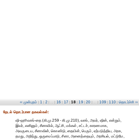
‹‹ முன்புறம்
1
2
16
17
18
19
20
109
110
தொடர்ச்சி ››
|
|
| ... |
|
|
|
|
| ... |
|
|
தேட‌ல் தொட‌ர்பான தகவ‌ல்க‌ள்:
ஷி-ஹூவாங்-தை (கி.மு.259 - கி.மு.210), வாங், அவர், ஷின், என்றும்,
இவர், எனினும், சீனாவில், ஆட்சி, மக்கள், சட்டச், காரணமாக,
அவருடைய, சீனாவின், கொண்டு, தையின், பெரும், ஏற்படுத்திய, அரசு,
தமது, அறிந்து, ஒருமைப்பாடு, சீனா, அனைத்தையும், அரசியல், மட்டுமே,