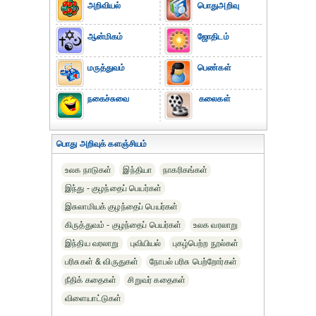
அறிவியல்
பொதுஅறிவு
ஆன்மிகம்
ஜோதிடம்
மருத்துவம்
பெண்கள்
நகைச்சுவை
கலைகள்
பொது அறிவுக் களஞ்சியம்
உலக நாடுகள்
இந்தியா
நாகரிகங்கள்
இந்து - குழந்தைப் பெயர்கள்
இசுலாமியக் குழந்தைப் பெயர்கள்
கிருத்துவம் - குழந்தைப் பெயர்கள்
உலக வரலாறு
இந்திய வரலாறு
புவியியல்
புகழ்பெற்ற நூல்கள்
பரிசுகள் & விருதுகள்
நோபல் பரிசு‎ பெற்றோர்‎கள்
நீதிக் கதைகள்
சிறுவர் கதைகள்
விளையாட்டுகள்