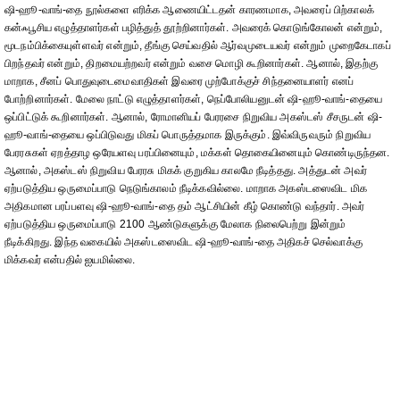
ஷி-ஹூ-வாங்-தை நூல்களை எரிக்க ஆணையிட்டதன் காரணமாக, அவரைப் பிற்காலக்
கன்ஃபூசிய எழுத்தாளர்கள் பழித்துத் தூற்றினார்கள். அவரைக் கொடுங்கோலன் என்றும்,
மூடநம்பிக்கையுள்ளவர் என்றும், தீங்கு செய்வதில் ஆர்வமுடையவர் என்றும் முறைகேடாகப்
பிறந்தவர் என்றும், திறமையற்றவர் என்றும் வசை மொழி கூறினார்கள். ஆனால், இதற்கு
மாறாக, சீனப் பொதுவுடைமைவாதிகள் இவரை முற்போக்குச் சிந்தனையாளர் எனப்
போற்றினார்கள். மேலை நாட்டு எழுத்தாளர்கள், நெப்போலியனுடன் ஷி-ஹூ-வாங்-தையை
ஒப்பிட்டுக் கூறினார்கள். ஆனால், ரோமானியப் பேரரசை நிறுவிய அகஸ்டஸ் சீசருடன் ஷி-
ஹூ-வாங்-தையை ஒப்பிடுவது மிகப் பொருத்தமாக இருக்கும். இவ்விருவரும் நிறுவிய
பேரரசுகள் ஏறத்தாழ ஒரேயளவு பரப்பினையும், மக்கள் தொகையினையும் கொண்டிருந்தன.
ஆனால், அகஸ்டஸ் நிறுவிய பேரரசு மிகக் குறுகிய காலமே நீடித்தது. அத்துடன் அவர்
ஏற்படுத்திய ஒருமைப்பாடு நெடுங்காலம் நீடிக்கவில்லை. மாறாக அகஸ்டஸைவிட மிக
அதிகமான பரப்பளவு ஷி-ஹூ-வாங்-தை தம் ஆட்சியின் கீழ் கொண்டு வந்தார். அவர்
ஏற்படுத்திய ஒருமைப்பாடு 2100 ஆண்டுகளுக்கு மேலாக நிலைபெற்று இன்றும்
நீடிக்கிறது. இந்த வகையில் அகஸ்டஸைவிட ஷி-ஹூ-வாங்-தை அதிகச் செல்வாக்கு
மிக்கவர் என்பதில் ஐயமில்லை.