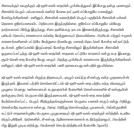
சீனாவுக்கும் உலகுக்கும் ஷி-ஹூ-வாங்-தையின் முக்கியத்துவம் இப்போது நன்கு புலனாகும்.
சீனாவில் பெரும் பரப்பளவைக் கண்டு மேலை நாட்டினர் எப்போதுமே மலைத்துப்
போயிருக்கிறார்கள். எனினும், சீனாவின் வரலாற்றின் பெரும் பகுதியில் சீனாவின் மக்கள்
தொகை ஐரோப்பாவையிட அதிகமாக இருந்ததில்லை. ஐரோப்பா எப்போதுமே பல்வேறு
நாடுகளாகப் பிரிந்து இருந்தது. சீனா தனியொரு நாடாக இணைந்திருந்தது. சீனாவின்
புவியல் அமைப்பு காரணமாக எவ்வித வேற்றுமையும் நிலவவில்லை. அரசியல் மற்றும் சமூகக்
காரணங்களினால் மட்டுமே வேற்றுமை நிலவியது. மலைத் தொடர்கள் போன்ற உள்நாட்டுத்
தடங்கள், ஐரோப்பாவில் இருப்பதைப் போன்று சீனாவிலும் இருக்கின்றன. சீனாவின்
ஒருமைப்பாட்டிற்கு ஷி-ஹூ-வாங்-தையின் சாதனை மட்டுமே காரணம் என்று கூற இயலாது.
சூயி-வென்-தை போன்ற வேறு பலரும் அதற்கு முக்கியக் காரணமாக இருந்திருக்கிறார்கள்.
எனினும், ஷின்-ஷி-ஹூ-வாங்-தையின் பணி தலையாயது என்பதில் ஐயமில்லை.
ஷி-ஹூ-வாங்-தையின் மிகுந்த திறமையும், புகழும் வாய்ந்த லீ-எஸ்சூ என்ற முதலமைச்சர்
இருந்தார். இவரைப் பற்றிச் சொல்லாவிட்டால் ஷி-ஹூ-வாங்-தை பற்றிய எந்த விவாதமும்
முழுமை பெறாது. உண்மையைக் கூறுவதாயின் பேரரசரின் கொள்கைகளில் லீ-எஸ்சூவின்
தாக்குறவு மிகப் பெருமளவில் இருந்தமையால், ஷி-ஹூ-வாங்-தை காலத்தில்
மேற்கொள்ளப்பட்ட பெரும் சீர்திருத்தங்களுக்கான பெருமை யாரைச் சாரும் என்று அறிந்து
கொள்வதே கடினமாக உள்ளது. அதை அறிந்து கொள்வதற்கு முயலாமல், அவ்விருவரின்
கூட்டுச் சாதனைக்குரிய பெருமை முழுவதையும் ஷி-ஹூ-வாங்-தைக்குச் சார்த்திக் கூறவே
விரும்புகிறேன். (ஏனெனில், லீ-எஸ்சூ ஆலோசனைகளைக் கூறியிருந்தாலும், அவற்றின்
மீது இறுதி முடிவு எடுத்து, அவற்றைச் செயற்படுத்தியவர் பேரரசரே ஆவார்).