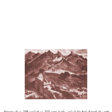
சீனாவை கி.மு. 238 முதல் கி.மு. 210 வரை ஆண்ட புகழ் பெற்ற சீனப் பேரரசர் ஷி - ஹூ