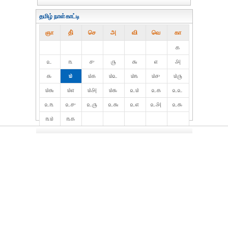
தமிழ் நாள்காட்டி
ஞா
தி்
செ
அ
வி
வெ
கா
௧
௨
௩
௪
௫
௬
௭
௮
௯
௰
௰௧
௰௨
௰௩
௰௪
௰௫
௰௬
௰௭
௰௮
௰௯
௨௰
௨௧
௨௨
௨௩
௨௪
௨௫
௨௬
௨௭
௨௮
௨௯
௩௰
௩௧