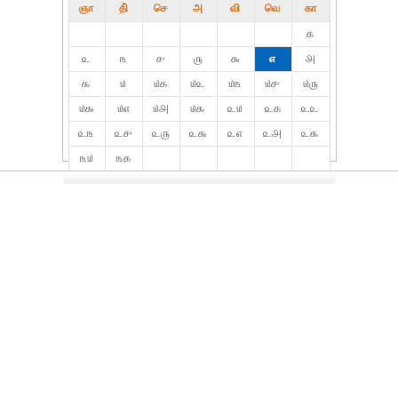
ஞா
தி்
செ
அ
வி
வெ
கா
௧
௨
௩
௪
௫
௬
௭
௮
௯
௰
௰௧
௰௨
௰௩
௰௪
௰௫
௰௬
௰௭
௰௮
௰௯
௨௰
௨௧
௨௨
௨௩
௨௪
௨௫
௨௬
௨௭
௨௮
௨௯
௩௰
௩௧