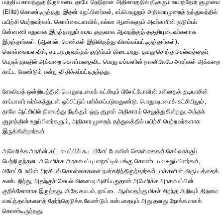
மத்திய காலத்துத் திருச்சபை, தாமே நெடுநாள் அதிகாரத்தில் நீடிக்கும் உயர்ந்தோர் குழாமை
(Elite) கொண்டிருந்தது. இதன் உறுப்பினர்கள், எப்பொழுதும் அதிகாரமுறைத் தத்துவத்தில்
பயிற்சி பெற்றவர்கள். கொள்கையளவில், எல்லா ஆண்களும் அவர்களின் குடும்பப்
பின்னணி எதுவாக இருந்தாலும் சமய குருவாக ஆவதற்குத் தகுதியுடைவர்களாக
இருந்தார்கள். (ஆனால், பெண்கள் இதிலிருந்து விலக்கப்பட்டிருந்தார்கள்).
கொள்கையளவில், சமயகுருவுக்குக் குடும்பம் கிடையாது. தமது சொந்த செல்வத்தைப்
பெருக்குவதில் அக்கறை கொள்வதைவிட பொது மக்களின் நலனிலேயே அவர்கள் அக்கறை
காட்ட வேண்டும் என்று விதிக்கப்பட்டிருந்தது.
சோவியத் ஒன்றியத்தின் பொதுவுடமைக் கட்சியும் பிளேட்டோவின் உன்னதக் குடியரசின்
காப்பாளர் வர்க்கத்துடன் ஒப்பிட்டுப் பார்க்கப்படுவதுண்டு. பொதுவுடமைக் கட்சியிலும்,
தாமே ஆட்சியில் நிலைத்து நீடிக்கும் ஒரு குழாம் அதிகாரம் செலுத்துகின்றது. அந்தக்
குழாத்தின் உறுப்பினர்களும், அதிகார முறைத் தத்துவத்தில் பயிற்சி பெற்றவர்களாக
இருக்கின்றார்கள்.
அமெரிக்க அரசின் கட்டமைப்பில் கூட பிளேட்டோவின் கொள்கைகள் செல்வாக்குப்
பெற்றிருந்தன. அமெரிக்க அரசமைப்பு மாநாட்டில் பங்கு கொண்ட பல உறுப்பினர்கள்,
பிளேட்டோவின் அரசியல் கொள்கைகளை நன்கறிந்திருந்தார்கள். மக்களின் விருப்பத்தைக்
கண்டறிந்து, அதற்குச் செயல் விளைவு அளிப்பதுதான் அமெரிக்க அரசமைப்பின்
குறிக்கோளாக இருந்தது. அதே சமயம், நாட்டை ஆள்வதற்கு மிகச் சிறந்த அறிவும் திறமை
வாய்ந்தவர்களைத் தேர்ந்தெடுக்க வேண்டும் என்பதையும் அது தனது நோக்கமாகக்
கொண்டிருந்தது.