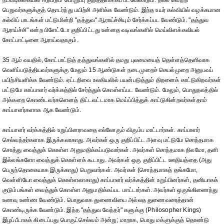
நடவடிக்கையில் ஈடுபடும் பொறுப்பு குறித்தளிக்கப் படவேண்டும். நல்ல வெற்றி
பெறுவர்களுக்குத் தொடர்ந்து பயிற்சி அளிக்க வேண்டும். இந்த உயர் கல்வியில் வழக்கமான
கல்விப் பாடங்கள் மட்டுமின்றி "தத்துவ" ஆராய்ச்சியும் சேர்க்கப்பட வேண்டும். "தத்துவ
ஆராய்ச்சி" என்ற பிளேட்டோ குறிப்பிட்டது உன்னத வடிவங்களில் மெய்விளக்கவியல்
கோட்பாட்டினை ஆராய்வதாகும்.
35 ஆம் வயதில், கோட்பாட்டுத் தத்துவங்களில் தமது புலமையைத் தெள்ளத்தெளிவாக
வெளிப்படுத்தியவர்களுக்கு மேலும் 15 ஆண்டுகள் நடைமுறைச் செயல்முறை அனுபவப்
பயிற்சியளிக்க வேண்டும். ஏட்டறிவை உலகியலில் பயன்படுத்தும் திறனைக் காட்டுகிறவர்கள்
மட்டுமே காப்பாளர் வர்க்கத்தில் சேர்த்துக் கொள்ளப்பட வேண்டும். மேலும், பொதுநலத்தில்
அக்கறை கொண்டவர்களெனத் திட்டவட்டமாக மெய்ப்பித்துக் காட்டுகின்றவர்கள்தாம்
காப்பாளர்களாக ஆக வேண்டும்.
காப்பாளர் வர்க்கத்தில் உறுப்பினராவதை எல்லோரும் விரும்ப மாட்டார்கள். காப்பாளர்
செல்வந்தர்களாக இருக்கலாகாது. அவர்கள் ஒரு குறிப்பிட்ட அளவு மட்டுமே சொந்தமாக
சொத்து வைத்துக் கொள்ள அனுமதிக்கப்படுவார்கள். அவர்கள் சொந்தமாக நிலமோ, தனி
இல்லங்களோ வைத்துக் கொள்ளக் கூடாது. அவர்கள் ஒரு குறிப்பிட்ட ஊதியத்தை (அது
பெருந்தொகையாக இருக்காது) பெறுவார்கள். அவர்கள் (சொந்தமாகத் தங்கமோ,
வெள்ளியோ வைத்துக் கொள்ளலாகாது) காப்பாளர் வர்க்கத்தின் உறுப்பினர்கள், தனியாகக்
குடும்பங்கள் வைத்துக் கொள்ள அனுமதிக்கப்பட மாட்டார்கள். அவர்கள் ஒருங்கிணைந்து
உணவு உண்ண வேண்டும். பொதுவாக துணைவியை அல்லத துணைவரைத்தான்
கொண்டிருக்க வேண்டும். இந்த "தத்துவ வேந்தர்" களுக்கு (Philosopher Kings)
இழப்பீடாகக் கிடைப்பது பொருட்செல்வம் அன்று; மாறாக, பொது மக்ளுக்குத் தொண்டு