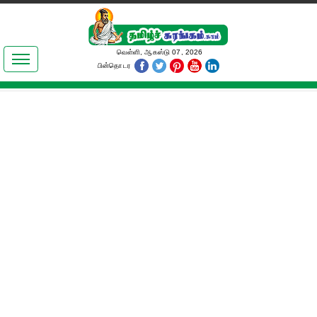
இலக்கியங்கள்
வெள்ளி, ஆகஸ்டு 07, 2026
பின்தொடர
தமிழ் உலகம்
அறிவியல்
பொதுஅறிவு
ஆன்மிகம்
ஜோதிடம்
மருத்துவம்
பெண்கள் பகுதி
நகைச்சுவை
கலையுலகம்