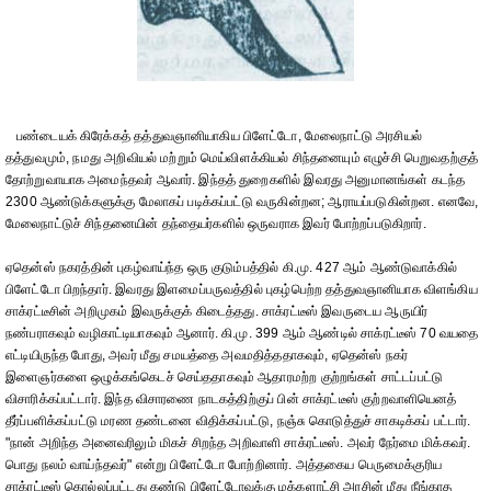
பண்டையக் கிரேக்கத் தத்துவஞானியாகிய பிளேட்டோ, மேலைநாட்டு அரசியல்
தத்துவமும், நமது அறிவியல் மற்றும் மெய்விளக்கியல் சிந்தனையும் எழுச்சி பெறுவதற்குத்
தோற்றுவாயாக அமைந்தவர் ஆவார். இந்தத் துறைகளில் இவரது அனுமானங்கள் கடந்த
2300 ஆண்டுக்களுக்கு மேலாகப் படிக்கப்பட்டு வருகின்றன; ஆராயப்படுகின்றன. எனவே,
மேலைநாட்டுச் சிந்தனையின் தந்தையர்களில் ஒருவராக இவர் போற்றப்படுகிறார்.
ஏதென்ஸ் நகரத்தின் புகழ்வாய்ந்த ஒரு குடும்பத்தில் கி.மு. 427 ஆம் ஆண்டுவாக்கில்
பிளேட்டோ பிறந்தார். இவரது இளமைப்பருவத்தில் புகழ்பெற்ற தத்துவஞானியாக விளங்கிய
சாக்ரட்டீசின் அறிமுகம் இவருக்குக் கிடைத்தது. சாக்ரட்டீஸ் இவருடைய ஆருயிர்
நண்பராகவும் வழிகாட்டியாகவும் ஆனார். கி.மு. 399 ஆம் ஆண்டில் சாக்ரட்டீஸ் 70 வயதை
எட்டியிருந்த போது, அவர் மீது சமயத்தை அவமதித்ததாகவும், ஏதென்ஸ் நகர்
இளைஞர்களை ஒழுக்கங்கெடச் செய்ததாகவும் ஆதாரமற்ற குற்றங்கள் சாட்டப்பட்டு
விசாரிக்கப்பட்டார். இந்த விசாரணை நாடகத்திற்குப் பின் சாக்ரட்டீஸ் குற்றவாளியெனத்
தீர்ப்பளிக்கப்பட்டு மரண தண்டனை விதிக்கப்பட்டு, நஞ்சு கொடுத்துச் சாகடிக்கப் பட்டார்.
"நான் அறிந்த அனைவரிலும் மிகச் சிறந்த அறிவாளி சாக்ரட்டீஸ். அவர் நேர்மை மிக்கவர்.
பொது நலம் வாய்ந்தவர்" என்று பிளேட்டோ போற்றினார். அத்தகைய பெருமைக்குரிய
சாக்ரட்டீஸ் கொல்லப்பட்டது கண்டு பிளேட்டோவுக்கு மக்களாட்சி அரசின் மீது நீங்காத