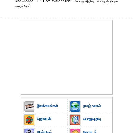
Knowledge - GK Data Warehouse - பொது அறிவு - பொது அறிவுக்
களஞ்சியம்
இலக்கியங்கள்
தமிழ் உலகம்
அறிவியல்
பொதுஅறிவு
ஆன்மிகம்
ஜோதிடம்