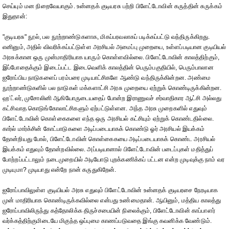
செய்யும் மன நிறைவேயாகும். உன்னதக் குடியரசு பற்றி பிளேட்டோவின் கருத்தின் சுருக்கம்
இதுதான்:
"குடியரசு" நூல், பல நூற்றாண்டுகளாக, மிகப்பரவலாகப் படிக்கப்பட்டு வந்திருக்கிறது.
எனினும், அதில் விவரிக்கப்பட்டுள்ள அரசியல் அமைப்பு முறையை, உள்ளப்படியான குடியியல்
அரசுக்கான ஒரு முன்மாதிரியாக யாரும் கொள்ளவில்லை. பிளேட்டோவின் காலத்திற்கும்,
இப்போதைக்கும் இடைப்பட்ட இடைவெளிக் காலத்தின் பெரும்பகுதியில், பெரும்பாலான
ஐரோப்பிய நாடுகளைப் பரம்பரை முடியாட்சிகளே ஆண்டு வந்திருக்கின்றன. அண்மை
நூற்றாண்டுகளில் பல நாடுகள் மக்களாட்சி அரசு முறையை ஏற்றுக் கொண்டிருக்கின்றன.
ஹ’ட்லர், முசோலினி ஆகியோருடையதைப் போன்ற இராணுவச் சர்வாதிகார ஆட்சி அல்லது
கட்சிவாத கொடுங்கோலாட்சிகளும் ஏற்பட்டுள்ளன. அந்த அரசு முறைகளில் எதுவும்
பிளேட்டோவின் கொள்கைகளை எந்த ஒரு அரசியல் கட்சியும் ஏற்றுக் கொண்டதில்லை.
கார்ல் மார்க்சின் கோட்பாடுகளை அடிப்படையாகக் கொண்டு ஓர் அரசியல் இயக்கம்
தோன்றியது போல், பிளேட்டோவின் கொள்கைகயை அடிப்படையாகக் கொண்ட அரசியல்
இயக்கம் எதுவும் தோன்றவில்லை. அப்படியானால் பிளேட்டோவின் படைப்புகள் மதித்துப்
போற்றப்பட்டாலும் நடைமுறையில் அடியோடு புறக்கணிக்கப் பட்டன என்ற முடிவுக்கு நாம் வர
முடியுமா? முடியாது என்றே நான் கருதுகிறேன்.
ஐரோப்பாவிலுள்ள குடியியல் அரசு எதுவும் பிளேட்டோவின் உன்னதக் குடியரசை நேரடியாக
முன் மாதிரியாக கொண்டிருக்கவில்லை என்பது உண்மைதான். ஆயினும், மத்திய காலத்து
ஐரோப்பாவிலிருந்து கத்தோலிக்க திருச்சபையின் நிலைக்கும், பிளேட்டோவின் காப்பாளர்
வர்க்கத்திற்குமிடையே மிகுந்த ஒப்புமை காணப்படுவதை இங்கு கவனிக்க வேண்டும்.