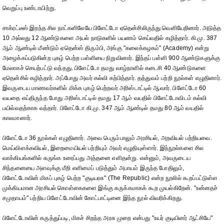
வெறுப்பு உண்டாயிற்று.
சாக்ரட்டீஸ் இறந்த சில நாட்களிலேயே பிளேட்டோ ஏதென்சிலிருந்து வெளியேறினார். அடுத்த
10 அல்லது 12 ஆண்டுகளை அயல் நாடுகளில் பயணம் செய்வதில் கழித்தார். கி.மு. 387
ஆம் ஆண்டில் மீண்டும் ஏதென்ஸ் திரும்பி, அங்கு "கலைக்கழகம்" (Academy) என்று
அழைக்கப்படுகின்ற புகழ் பெற்ற பள்ளியை நிறுவினார். இந்தப் பள்ளி 900 ஆண்டுகளுக்கு
மேலாகச் செயற்பட்டு வந்தது. பிளேட்டோ தமது வாழ்நாளில் கடைசி 40 ஆண்டுகளை
ஏதென்சில் கழித்தார். அப்போது அவர் கல்வி கற்பித்தார். தத்துவம் பற்றி நூல்கள் எழுதினார்.
இவருடைய மாணவர்களில் மிக்க புகழ் பெற்றவர் அரிஸ்டாட்டில் ஆவார். பிளேட்டோ 60
வயதை எய்திருந்த போது அரிஸ்டாட்டில் தமது 17 ஆம் வயதில் பிளேட்டோவிடம் கல்வி
பயில்வதற்காக வந்தார். பிளேட்டோ கி.மு. 347 ஆம் ஆண்டில் தமது 80 ஆம் வயதில்
காலமானார்.
பிளேட்டோ 36 நூல்கள் எழுதினார். அவை பெரும்பாலும் அரசியல், அறவியல் பற்றியவை.
மெய்விளக்கவியல், இறைமையியல் பற்றியும் அவர் எழுதியுள்ளார். இந்நூல்களை சில
வாக்கியங்களில் சுருங்க உரைப்பது அத்தனை எளிதன்று. என்னும், அவருடைய
சிந்தனையை அளவுக்கு மீறி எளிமைப் படுத்தும் அபாயம் இருந்த போதிலும்,
பிளேட்டோவின் மிகப் புகழ் பெற்ற "குடியரசு" (The Republic) என்ற நூலில் கூறப்பட்டுள்ள
முக்கியமான அரசியல் கொள்கைகளை இங்கு சுருக்கமாகக் கூற முயல்கிறேன். "உன்னதச்
சமுதாயம்" பற்றிய பிளேட்டோவின் கோட்பாட்டினை இந்த நூல் விவரிக்கிறது.
பிளேட்டோவின் கருத்துப்படி, மிகச் சிறந்த அரசு முறை என்பது "உயர் குடியினர் ஆட்சியே"