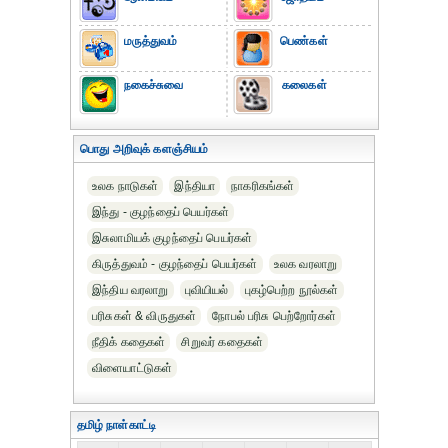
மருத்துவம்
பெண்கள்
நகைச்சுவை
கலைகள்
பொது அறிவுக் களஞ்சியம்
உலக நாடுகள்
இந்தியா
நாகரிகங்கள்
இந்து - குழந்தைப் பெயர்கள்
இசுலாமியக் குழந்தைப் பெயர்கள்
கிருத்துவம் - குழந்தைப் பெயர்கள்
உலக வரலாறு
இந்திய வரலாறு
புவியியல்
புகழ்பெற்ற நூல்கள்
பரிசுகள் & விருதுகள்
நோபல் பரிசு‎ பெற்றோர்‎கள்
நீதிக் கதைகள்
சிறுவர் கதைகள்
விளையாட்டுகள்
தமிழ் நாள்காட்டி