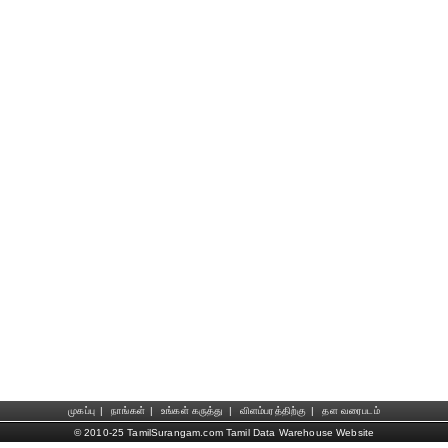
முகப்பு
|
நாங்கள்
|
உங்கள் கருத்து
|
விளம்பரத்திற்கு
|
தள வரைபடம்
© 2010-25 TamilSurangam.com Tamil Data Warehouse Website