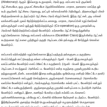
(Atistocracy) ஆகும். இவ்வாறு கூறுவதால், அவர் ஒரு பரம்பரை உயர் குடியினர்
ஆட்சியையோ, ஒரு முடியாட்சியையோ ஆதரிக்கவில்லை. மாறாக, தலைமை வாய்ந்த ஓர்
உயர் குடியினர் ஆட்சியை அதாவது, நாட்டில் உள்ளவர்களில் அறிவிலும், திறமையிலும் மிகச்
சிறந்தவர்களால் நடத்தப்படும் ஆட்சியை அவர் விரும்பினார். இந்த ஆட்கள், குடி மக்கள்
வாக்களிப்பதன் மூலம் தேர்ந்தெடுக்கப்படலாகாது. மாறாக, அமைப்பின் உறுப்பினர்கள்
தங்களுக்குள் மனம் ஒத்துத் தேர்ந்தெடுக்கும் (Co-operation) ஒரு முறையின்படி
அவர்கள் தேர்ந்தெடுக்கப்படுதல் வேண்டும். ஏற்கனவே ஆட்சி செலுத்துகின்ற
உறுப்பினர்களாக அல்லது காப்பாளர் வர்க்கமாக (Guardian Class) இருக்கின்ற ஆட்கள்
கூடுதலான ஆட்களை முற்றிலும் தகுதி அடிப்படையில் தங்களுடன் சேர்த்துக் கொள்ள
வேண்டும்.
காப்பாளர் வர்க்கத்தில் உறுப்பினர்களாக இருப்பதற்குத் தங்களுடைய தகுதியை
மெய்ப்பித்துக் காட்டுவதற்கு எல்லா மக்களுக்கும் ஆண் - பெண் இருபாலருக்கும்
வாய்ப்பளிக்க வேண்டும் எனப் பிளேட்டோ கருதினார். (ஆண் - பெண் இருபாலருக்கும்
அடிப்படைச் சமத்துவம் அளிக்கப் பட வேண்டும் என்ற கருத்தை முதன்முதலில் கூறிய
தத்துவஞானி, நீண்ட வரலாற்றில் இதை வலியுறுத்திய ஒரேயொரு மனிதர் பிளேட்டோ தான்)
சமவாய்ப்பினைக் காப்புறுதி செவ்தற்காக, குழந்தைகள் அனைவரையும் அரசாங்கமே
வளர்க்க வேண்டும் என்றும், அவர்களுக்கு அரசாங்கமே கல்வி புகட்ட வேண்டும் என்றும்
பிளேட்டோ வலியுறுத்தினார். குழந்தைகளுக்கு முதலில் கண்டிப்பாக உடற்பயிற்சி அளிக்க
வேண்டும். எனினும், இசை, கணிதம் போன்ற மற்றக் கல்விப் பாடங்களைப்
புறக்கணிக்கலாகாது. பல்வேறு கட்டங்களில் விரிவான தேர்வுகள் நடத்தப்பட வேண்டும்.
இத்தேர்வுகளில் குறைந்த வெற்றி பெறுபவர்களுக்குச் சமுதாயத்தின் பொருளாதார