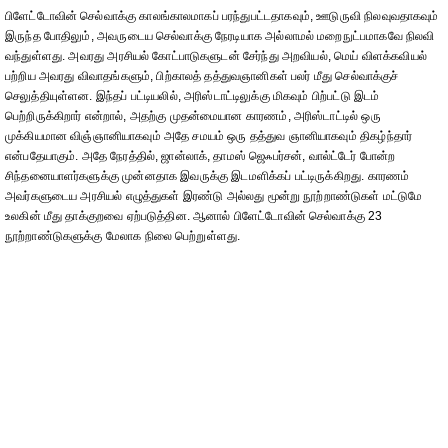
பிளேட்டோவின் செல்வாக்கு காலங்காலமாகப் பரந்துபட்டதாகவும், ஊடுருவி நிலவுவதாகவும்
இருந்த போதிலும், அவருடைய செல்வாக்கு நேரடியாக அல்லாமல் மறைநுட்பமாகவே நிலவி
வந்துள்ளது. அவரது அரசியல் கோட்பாடுகளுடன் சேர்ந்து அறவியல், மெய் விளக்கவியல்
பற்றிய அவரது விவாதங்களும், பிற்காலத் தத்துவஞானிகள் பலர் மீது செல்வாக்குச்
செலுத்தியுள்ளன. இந்தப் பட்டியலில், அரிஸ்டாட்டிலுக்கு மிகவும் பிற்பட்டு இடம்
பெற்றிருக்கிறார் என்றால், அதற்கு முதன்மையான காரணம், அரிஸ்டாட்டில் ஒரு
முக்கியமான விஞ்ஞானியாகவும் அதே சமயம் ஒரு தத்துவ ஞானியாகவும் திகழ்ந்தார்
என்பதேயாகும். அதே நேரத்தில், ஜான்லாக், தாமஸ் ஜெஃபர்சன், வால்ட்டேர் போன்ற
சிந்தனையாளர்களுக்கு முன்னதாக இவருக்கு இடமளிக்கப் பட்டிருக்கிறது. காரணம்
அவர்களுடைய அரசியல் எழுத்துகள் இரண்டு அல்லது மூன்று நூற்றாண்டுகள் மட்டுமே
உலகின் மீது தாக்குறவை ஏற்படுத்தின. ஆனால் பிளேட்டோவின் செல்வாக்கு 23
நூற்றாண்டுகளுக்கு மேலாக நிலை பெற்றுள்ளது.