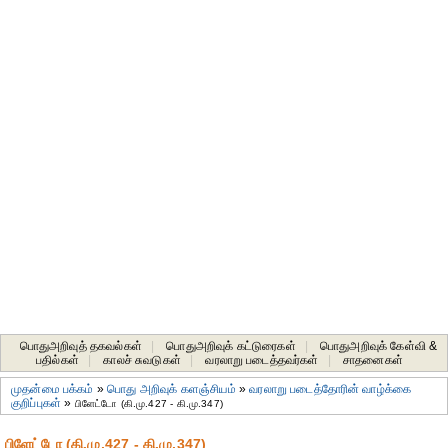
பொதுஅறிவுத் தகவல்கள்
|
பொதுஅறிவுக் கட்டுரைகள்
|
பொதுஅறிவுக் கேள்வி &
பதில்கள்
|
காலச் சுவடுகள்
|
வரலாறு படைத்தவர்கள்
|
சாதனைகள்‎
முதன்மை பக்கம்
»
பொது அறிவுக் களஞ்சியம்
»
வரலாறு படைத்தோரின் வாழ்க்கை
குறிப்புகள்
»
பிளேட்டோ (கி.மு.427 - கி.மு.347)
பிளேட்டோ (கி.மு.427 - கி.மு.347)