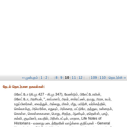
‹‹ முன்புறம்
1
2
8
9
10
11
12
109
110
தொடர்ச்சி ››
|
|
| ... |
|
|
|
|
| ... |
|
|
தேட‌ல் தொட‌ர்பான தகவ‌ல்க‌ள்:
பிளேட்டோ (கி.மு.427 - கி.மு.347), வேண்டும், பிளேட்டோவின்,
பிளேட்டோ, அரசியல், ", காப்பாளர், அவர், சாக்ரட்டீஸ், தமது, அரசு, உயர்,
உறுப்பினர்கள், வைத்துக், அல்லது, மிகச், மீது, பயிற்சி, வர்க்கத்தில்,
செல்வாக்கு, அமெரிக்க, எதுவும், அக்கறை, மட்டுமே, தத்துவ, உன்னதக்,
கொள்ள, கொள்கைகளை, பொது, சிறந்த, ஆண்டில், ஏதென்ஸ், புகழ்,
கல்வி, குடியினர், வயதில், அரிஸ்டாட்டில், மாறாக, Life Notes of
Historians - வரலாறு படைத்தோரின் வாழ்க்கை குறிப்புகள் - General