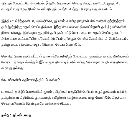
ஆயுதப் போராட்டமே அவசியம். இதுவே பிரபாகரன் செய்த பெரும் பணி. 18 முதல் 45
வயதுள்ள தமிழீழ ஆண் பெண் ஆயுதப் பயிற்சி பெற்றுப் போராடுவது அவசியம்.
இந்தியா, பிரித்தானியா, அமெரிக்கா, ஜப்பான் போன்ற நாடுகள் சிங்களரின் தந்திரத்தால்
தமிழீழத்திற்கு உதவி செய்வதில்லை. இந்த கேவலமான நிலையில்தான் தமிழீழ மக்களின்
நிலை உள்ளது. இன்றைய சூழலில் தமிழகம் மட்டுமே உடனடியாக உதவி செய்ய முடியும்
அய்க்கியக் கூட்டணியில் நடுவண் அரசிடம் எடுத்துச் சொல்ல வேண்டும். அமெரிக்காவும்,
தன்னுடைய நிலையை மறு பரீசிலனை செய்ய வேண்டும்.
வெளிநாடுகள் உதவிவிட்டால் நாளைக்கே தமிழீழப் போராட்டம் முடிவுக்கு வரும். விடுதலைப்
போராட்டத் தொடக்கத்தில் இப்படி ஒரு நிலை ஏற்படும் என்று பிரபாகரன் கூறியதை நினைவு
கூர்வது நல்லது
கே: உங்களின் எதிர்காலத் திட்டம் என்ன?
ப: உலகத் தமிழ்ப் பேரவையின் மூலம் தமிழர்கள் மத்தியில் பெரியார் கருத்துகளைப் பரப்பித்,
தமிழர்களை அறிவியல் பூர்வமாகத் தமிழர்கள் வாழ்க்கையை வாழ வேண்டும். அதற்கான
செயற்பாடுகளில் இறங்குவதே எதிர்காலத்திட்டம்.
நன்றி: புரட்சிப் பாதை.