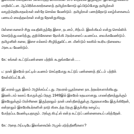
மாறிவிட்டன. ஆப்பிரிக்ககாரர்களைத் தமிழர்களோடு ஒப்பிடும்போது தமிழர்கள்
வாழத்தெரியாதவர்கள் என்றே சொல்ல வேண்டும். தமிழர்கள் பணத்தோடு வாழ்க்கையைப்
பணயம் வைத்தவர்கள் என்று தோன்றுகிறது.
பிள்ளைகளைச் சிறு வயதிலிருந்தே இசை, நடனம், சிற்பம். இலக்கியம் என்று சொல்லிக்
கொடுத்து வளர்த்து, குறிக்கோளை நோக்கி அவர்களைப் பயணப்பட வைக்கவேண்டும்.
தமிழனின் கலை, இசை எல்லாம் சீரழிந்துவிட்டன. மீண்டும் உலகில் உயரிய நிலையை
அடைய வேண்டும்.
கே: உங்கள் கூட்டுப்பண்ணை பற்றிக் கூறுங்களேன்......
ப: நான் இசுரேல் நாட்டில் பயணம் செய்தபோது கூட்டுப் பண்ணைத் திட்டம் பற்றிக்
கேள்விப்பட்டேன்.
இட்லரால் யூத இனம் அழிக்கப்பட்டது. அவரால் யூதர்களை நாடற்றவர்களாக்கியது.
இரண்டாம் உலகப் போருக்குப் பிறகு 1949இல் இசுரேல் உதயமானது. பாலஸ்தீனத்துக்கும்
இசுரேலுக்கும் பிரச்சினை இருந்தாலும் நான் பாஸ்தீனத்துக்கு ஆதரவாகவே இருக்கிறேன்,
என்றாலும் இசுரேலியர்களின் நாடு கிடைத்த பிறகு இருக்கிற உழைப்பு
போற்றப்படவேண்டியதாகும். அங்கு கிபுட்ஸ் என்ற கூட்டுப் பண்ணையைப் பார்த்தேன்.
கே: அதை அப்படியே இலங்கையில் அமுல் படுத்தினீர்களா?