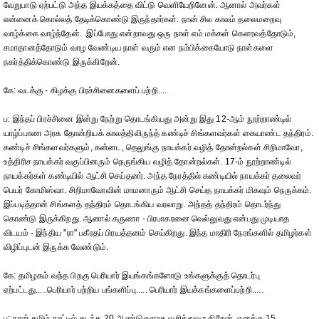
வேறுபாடு ஏற்பட்டு அந்த இயக்கத்தை விட்டு வெளியேறினேன். ஆனால் அவர்கள்
என்னைக் கொல்லத் தேடிக்கொண்டு இருந்தார்கள். நான் சில காலம் தலைமறைவு
வாழ்க்கை வாழ்ந்தேன். .இப்போது என்றாவது ஒரு நாள் எம் மக்கள் கௌரவத்தோடும்,
சமாதானத்தோடும் வாழ வேண்டிய நாள் வரும் என நம்பிக்கையோடு நாள்களை
நகர்த்திக்கொண்டு இருக்கிறேன்.
கே: வடக்கு - கிழக்கு பிரச்சினைகளைப் பற்றி....
ப: இந்தப் பிரச்சினை இன்று நேற்று தொடங்கியது அன்று இது 12-ஆம் நூற்றாண்டில்
யாழ்ப்பாண அரசு தோன்றியக் காலத்திலிருந்த் கண்டிச் சிங்களவர்கள் கையாண்ட தந்திரம்.
கண்டிச் சிங்களவர்களும், கன்னட, தெலுங்கு நாயக்கர் வழித் தோன்றல்கள் சிறிமாவோ,
உத்திரிச நாயக்கர் வகுப்பினரும் நெருங்கிய வழித் தோன்றல்கள். 17-ம் நூற்றாண்டில்
நாயக்கர்கள் கண்டியில் ஆட்சி செய்தனர். அந்த நேரத்தில் கண்டியில் நாயக்கர் தலைவர்
பெயர் கோமிஸ்வா. சிறிமாவோவின் மாமனாரும் ஆட்சி செய்த நாயக்கர் மிகவும் நெருக்கம்.
இப்படித்தான் சிங்களத் தந்திரம் தொடங்கிய வரலாறு. அந்தத் தந்திரம் தொடர்ந்து
கொண்டு இருக்கிறது. ஆனால் கருணா - பிரபாகரனை வெல்லுவது என்பது முடியாத
விடயம் - இந்திய ''ரா'' பகீரதப் பிரயத்தனம் செய்கிறது. இந்த மாதிரி நேரங்களில் தமிழர்கள்
விழிப்புடன் இருக்க வேண்டும்.
கே: தமிழகம் வந்த பிறகு பெரியார் இயங்கங்களோடு உங்களுக்குத் தொடர்பு
ஏற்பட்டது.....பெரியார் பற்றிய பங்களிப்பு..... பெரியார் இயக்கங்களைப்பற்றி.....
ப: நான் தமிழ் நாட்டில் கடந்த 20 ஆண்டுகளாக வசித்துவருகிறேன். எனக்கு 15