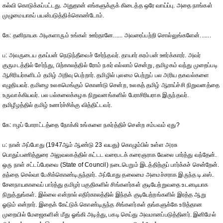
கல்வி கொடுக்கப்பட்டது. அதுதான் எங்களுக்குக் கிடைத்த ஒரே வாய்ப்பு. அதை நாங்கள்
முழுமையாகப் பயன்படுத்திக்கொண்டோம்.
கே: தனிநாயக அடிகளாரும் உங்கள் ஊர்தானே...... அவரைப்பற்றி சொல்லுங்களேன்.......
ப: அவருடைய தகப்பன் நெடுந்தீவைச் சேர்ந்தவர். தாயார் கரம்பன் ஊர்க்காரர். அவர்
குருமடத்தில் சேர்ந்து, பிற்காலத்தில் ரோம் நகர் எல்லாம் சென்று, தமிழகம் வந்து முறைப்படி
ஆசிரியர்களிடம் தமிழ் அறிவு பெற்றார். தமிழில் புலமை பெற்றுப் பல அரிய தகவல்களை
எழுதியவர். தமிழை உலகமெங்கும் கொண்டு சென்ற, உலகத் தமிழ் ஆராய்ச்சி நிறுவனத்தை
உருவாக்கியவர். பல பல்கலைக்கழக நிறுவனங்களில் பேராசிரியராக இருந்தவர்.
தமிழீழத்தில் தமிழ் உணர்ச்சிக்கு வித்திட்டவர்.
கே: ஈழப் போராட்டத்தை நோக்கி உங்களை நகர்த்திச் சென்ற சம்பவம் ஏது?
ப: நான் அப்போது (1947ஆம் ஆண்டு 23 வயது) கொழும்பில் உள்ள அரசு
பொதுப்பணித்துரை அலுவலகத்தில் கட்டட வரைபடக் கரைஞராக வேலை பார்த்து வந்தேன்.
ஒரு நாள் சட்டப்பேரவை (State of Council) நடைபெறும் இடத்திற்குப் பார்க்கச் சென்றேன்.
தந்தை செல்வா பேசிக்கொண்டிருந்தார். அப்போது தலைமை அமைச்சராக இருந்த டி.எஸ்.
சேனநாயகாவைப் பார்த்து தமிழர் பகுதிகளில் சிங்களர்கள் குடியேற்றுவதை உடனடியாக
நிறுத்துங்கள். இல்லை என்றால் எதிர்காலத்தில் இந்தக் குடியேற்றங்களில் இரத்த ஆறு
ஓடும் என்றார். இதைக் கேட்டுக் கொண்டிருந்த சிங்களர்கள் தங்களுக்கே உரித்தான
முறையில் மேஜைகளின் மீது ஓங்கி அடித்து, பகடி செய்து அவமானப்படுத்தினர். இனிமேல்