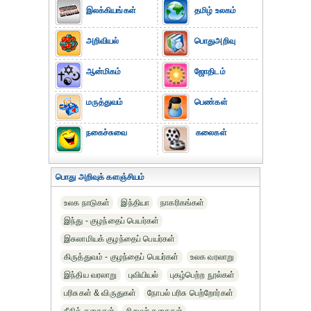
இலக்கியங்கள்
தமிழ் உலகம்
அறிவியல்
பொதுஅறிவு
ஆன்மிகம்
ஜோதிடம்
மருத்துவம்
பெண்கள்
நகைச்சுவை
கலைகள்
பொது அறிவுக் களஞ்சியம்
உலக நாடுகள்
இந்தியா
நாகரிகங்கள்
இந்து - குழந்தைப் பெயர்கள்
இசுலாமியக் குழந்தைப் பெயர்கள்
கிருத்துவம் - குழந்தைப் பெயர்கள்
உலக வரலாறு
இந்திய வரலாறு
புவியியல்
புகழ்பெற்ற நூல்கள்
பரிசுகள் & விருதுகள்
நோபல் பரிசு‎ பெற்றோர்‎கள்