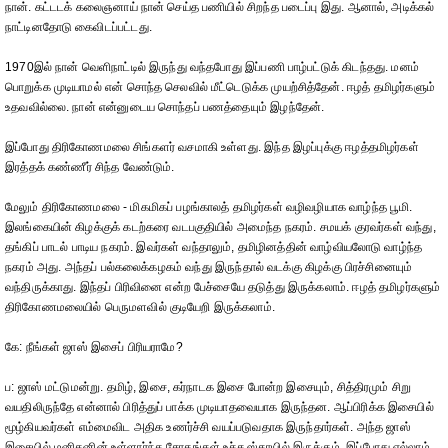
நான். கட்டடக் கலைஞனாய் நான் செய்த பணியில் சிறந்த படைப்பு இது. ஆனால், அடிக்கல்
நாட்டினதோடு கைவிடப்பட்டது.
1970இல் நான் வெளிநாட்டில் இருந்து வந்தபோது இப்பணி பாழ்பட்டுக் கிடந்தது. மனம்
பொறுக்க முடியாமல் என் சொந்த செலவில் மீட்டெடுக்க முயற்சித்தேன். ஈழத் தமிழர்களும்
உதவவில்லை. நான் என்னுடைய சொந்தப் பணத்தையும் இழந்தேன்.
இப்போது திரிகோணமலை சிங்களர் வசமாகி உள்ளது. இந்த இழப்புக்கு ஈழத்தமிழர்கள்
இரத்தக் கண்ணீர் சிந்த வேண்டும்.
மேலும் திரிகோணமலை - மிகமிகப் பழங்காலத் தமிழர்கள் வழிவழியாக வாழ்ந்த பூமி.
இலங்கையின் கிழக்குக் கடற்கரை வடபகுதியில் அமைந்த நகரம். சமயக் குரவர்கள் வந்து,
தங்கிப் பாடல் பாடிய நகரம். இவர்கள் வந்தாலும், தமிழினத்தின் வாழ்வியலோடு வாழ்ந்த
நகரம் அது. அந்தப் பல்கலைக்கழகம் வந்து இருந்தால் வடக்கு கிழக்கு பிரச்சினையும்
வந்திருக்காது. இந்தப் பிரிவினை என்ற பேச்சையே தடுத்து இருக்கலாம். ஈழத் தமிழர்களும்
திரிகோணமலையில் பெருமளவில் குடியேறி இருக்கலாம்.
கே: நீங்கள் ஜாஸ் இசைப் பிரியராமே?
ப: ஜாஸ் மட்டுமன்று. தமிழ், இசை, கர்நாடக இசை போன்ற இசையும், சித்திரமும் சிறு
வயதிலிருந்தே என்னால் பிரித்துப் பாக்க முடியாதவையாக இருந்தன. ஆப்பிரிக்க இசையில்
மூழ்கியவர்கள் எம்மைவிட அதிக உணர்ச்சி வயப்படுவதாக இருந்தார்கள். அந்த ஜாஸ்
இசையில் மனிதனின் உள்ளார்ந்த சோகங்கள் உச்ச ஸ்தாயில் இருக்கும். இப்போது எல்லாம்