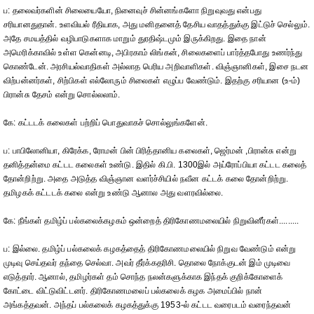
ப: தலைவர்களின் சிலையையோ, நினைவுச் சின்னங்களோ நிறுவுவது என்பது
சரியானதுதான். உளவியல் ரீதியாக, அது மனிதனைத் தேசிய வாதத்துக்கு இட்டுச் செல்லும்.
அதே சமயத்தில் வழிபாடுகளாக மாறும் துரதிஷ்டமும் இருக்கிறது. இதை நான்
அமெரிக்காவில் உள்ள கென்னடி, அபிரகாம் லிங்கன், சிலைகளைப் பார்த்தபோது உணர்ந்து
கொண்டேன். அரசியல்வாதிகள் அல்லாத பெரிய அறிவாளிகள். விஞ்ஞானிகள், இசை நடன
விற்பன்னர்கள், சிற்பிகள் எல்லோரும் சிலைகள் எழுப்ப வேண்டும். இதற்கு சரியான (உ-ம்)
பிரான்சு தேசம் என்று சொல்லலாம்.
கே: கட்டடக் கலைகள் பற்றிப் பொதுவாகச் சொல்லுங்களேன்.
ப: பாபிலோனியா, கிரேக்க, ரோமன் பின் பிரித்தானிய கலைகள், ஜெர்மன் ,பிரான்சு என்று
தனித்தன்மை கட்டட கலைகள் உண்டு. இதில் கி.பி. 1300இல் அய்ரோப்பியா கட்டட கலைத்
தோன்றிற்று. அதை அடுத்த விஞ்ஞான வளர்ச்சியில் நவீன கட்டக் கலை தோன்றிற்று.
தமிழகக் கட்டடக் கலை என்று உண்டு ஆனால அது வளரவில்லை.
கே: நீங்கள் தமிழ்ப் பல்கலைக்கழகம் ஒன்றைத் திரிகோணமலையில் நிறுவினீர்கள்.........
ப: இல்லை. தமிழ்ப் பல்கலைக் கழகத்தைத் திரிகோணமலையில் நிறுவ வேண்டும் என்று
முடிவு செய்தவர் தந்தை செல்வா. அவர் தீர்க்கதரிசி. தொலை நோக்குடன் இம் முடிவை
எடுத்தார். ஆனால், தமிழர்கள் தம் சொந்த நலன்களுக்காக இந்தக் குறிக்கோளைக்
கோட்டை விட்டுவிட்டனர். திரிகோணமலைப் பல்கலைக் கழக அமைப்பில் நான்
அங்கத்தவன். அந்தப் பல்கலைக் கழகத்துக்கு 1953-ல் கட்டட வரைபடம் வரைந்தவன்