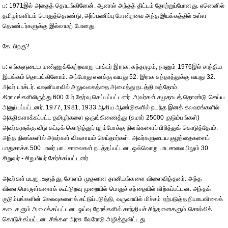
ப: 1971இல் அதைத் தொடங்கினேன். ஆனால் அந்தத் திட்டம் தோற்றுப்போனது. ஏனெனில்
தமிழர்களிடம் பொதுத்தொண்டு, அர்ப்பணிப்பு போன்றவை அந்த இயக்கத்தில் உள்ள
தொண்டர்களுக்கு இல்லாமற் போனது.
கே: பிறகு?
ப: எங்களுடைய மண்ணுக்கேற்றவாறு டாக்டர் இராசு. சுந்தரமும், நானும் 1976இல் சாந்திய
இயக்கம் தொடங்கினோம். அப்போது எனக்கு வயது 52. இராசு சுந்தரத்துக்கு வயது 32.
அவர் டாக்டர். வவுனியாவில் அலுவலகத்தை அமைத்து நடத்தி வந்தோம்.
கிராமங்களிலிருந்து 600 பேர் தேர்வு செய்யப்பட்டனர். அவர்கள் சமுதாயத் தொண்டு செய்ய
அனுப்பப்பட்டனர். 1977, 1981, 1933 ஆகிய ஆண்டுகளில் நடந்த இனக் கலவரங்களில்
அகதிகளாக்கப்பட்ட தமிழர்களை ஒருங்கிணைத்து (சுமார் 25000 குடும்பங்கள்)
அவர்களுக்கு வீடு கட்டிக் கொடுத்துப் புறம்போக்கு நிலங்களைப் பிரித்துக் கொடுத்தோம்.
அந்த நிலங்களில் அவர்கள் விவசாயம் செய்தார்கள். அவர்களுடைய குழந்தைகளைப்
பாதுகாக்க 500 பாலர் பாட சாலைகள் நடத்தப்பட்டன. ஒவ்வொரு பாடசாலையிலும் 30
சிறுவர் - சிறுமியர் சேர்க்கப்பட்டனர்.
அவர்கள் பயறு, உளுந்து, சோளம் முதலான தானியங்களை விளைவித்தனர். அந்த
விளைபொருள்களைக் கூட்டுறவு முறையில் பொதுச் சந்தையில் விற்கப்பட்டன. அந்தக்
குடும்பங்களின் செலவுகளைக் கட்டுப்படுத்தி, வருவாயில் மிச்சம் ஏற்படுத்த நியாயவிலைக்
கடைகளும் அமைக்கப்பட்டன. ஓய்வு நேரங்களில் காந்தியச் சிந்தனைகளும் சொல்லிக்
கொடுக்கப்பட்டன. சிங்கள அரசு வேரோடு அழித்துவிட்டது.