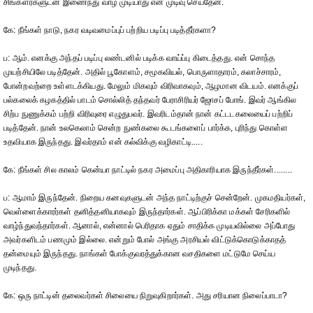
சிங்களர்களுடன் இணைந்து வாழ முடியாது என முடிவு செய்தேன்.
கே: நீங்கள் நாடு, நகர வடிவமைப்புப் பற்றிய படிப்பு படித்தீர்களா?
ப: ஆம். எனக்கு அந்தப் படிப்பு லண்டனில் படிக்க வாய்ப்பு கிடைத்தது. என் சொந்த
முயற்சியிலே படித்தேன். அதில் பூகோளம், சமூகவியல், பொருளாதாரம், கலாச்சாரம்,
போன்றவற்றை உள்ளடக்கியது. மேலும் மிகவும் விரிவாகவும், ஆழமான விடயம். எனக்குப்
பல்கலைக் கழகத்தில் பாடம் சொல்லித் தந்தவர் பேராசிரியர் ஜோசப் போங். இவர் ஆங்கில
சிற்ப நுணுக்கம் பற்றி விரிவுரை எழுதுபவர். இவரிடம்தான் நான் கட்டடகலையைப் பற்றிப்
படித்தேன். நான் உலகெலாம் சென்ற நுண்கலை கூடங்களைப் பார்க்க, புரிந்து கொள்ள
உதவியாக இருந்தது. இவர்தாம் என் கல்விக்கு வழிகாட்டி.....
கே: நீங்கள் சில காலம் கென்யா நாட்டில் நகர அமைப்பு அதிகாரியாக இருந்தீர்கள்........
ப: ஆமாம் இருந்தேன். நிறைய கனவுகளுடன் அந்த நாட்டிற்குச் சென்றேன். முகமதியர்கள்,
வெள்ளைக்காரர்கள் தனித்தனியாகவும் இருந்தார்கள். ஆப்பிரிக்கா மக்கள் சேரிகளில்
வாழ்ந்துவந்தார்கள். ஆனால், என்னால் பெரிதாக ஏதும் சாதிக்க முடியவில்லை அப்போது
அவர்களிடம் பணமும் இல்லை. என்றும் போல் அங்கு அரசியல் விட்டுக்கொடுக்காதத்
தன்மையும் இருந்தது. நாங்கள் போக்குவரத்துக்கான வசதிகளை மட்டுமே செய்ய
முடிந்தது.
கே: ஒரு நாட்டின் தலைவர்கள் சிலையை நிறுவுகிறார்கள். அது சரியான நிலைப்பாடா?