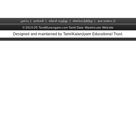
முகப்பு
|
நாங்கள்
|
உங்கள் கருத்து
|
விளம்பரத்திற்கு
|
தள வரைபடம்
© 2010-25 TamilSurangam.com Tamil Data Warehouse Website
Designed and maintained by TamilKalanjiyam Educational Trust.