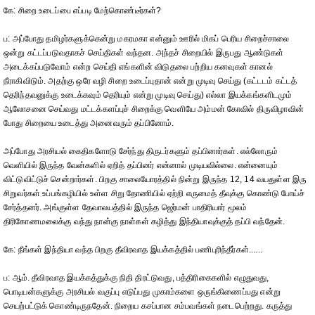
கே: சிறை உடைப்பை எப்படி மேற்கொண்டீர்கள்?
ப: அப்போது தமிழர்களுக்கென்று மகரமகா என்னும் ஊரில் மிகப் பெரிய சிறைச்சாலை
ஒன்று கட்டப்படுவதாகச் செய்திகள் வந்தன. அந்தச் சிறையில் இருபது ஆண்டுகள்
அடைக்கப்படுவோம் என்ற செய்தி எங்களின் விடுதலை பற்றிய கனவுகள் கானல்
நீராகிவிடும். அதற்கு ஒரே வழி சிறை உடைப்புதான் என்று முடிவு செய்து (கட்டடம் கட்டத்
தெரிந்தவனுக்கு உடைக்கவும் தெரியும் என்று முடிவு செய்து) எல்லா இயக்கங்களிடமும்
ஆலோசனை செய்வது மட்டக்களப்புச் சிறைக்கு வெளியே அம்மன் கோவில் திருவிழாவின்
போது சிறையை உடைத்து அனைவரும் தப்பினோம்.
அப்போது அரசியல் கைதிகளோடு சேர்ந்து திருடர்களும் தப்பினார்கள். எல்லோரும்
வெளியில் இருந்த வேன்களில் ஏறித் தப்பினர் என்னால் முடியவில்லை. என்னையும்
விட்டுவிட்டுச் சென்றார்கள். பிறகு சாலையோரத்தில் நின்று இருந்த 12, 14 வயதுள்ள இரு
சிறுவர்கள் உப்பங்கழியில் உள்ள சிறு தோணியில் ஏற்றி எருமைத் தீவுக்கு கொண்டு போய்ச்
சேர்த்தனர். அங்குள்ள தேவாலயத்தில் இருந்த ஜெர்மன் பாதிரியார் மூலம்
திரிகோணமலைக்கு வந்து நான்கு நாள்கள் கழித்து இந்தியாவுக்குத் தப்பி வந்தேன்.
கே: நீங்கள் இந்தியா வந்த பிறகு தீவிரவாத இயக்கத்தில் பணிபுரிந்தீர்கள்......
ப: ஆம். தீவிரவாத இயக்கத்துக்கு நிதி திரட்டுவது, பத்திரிகைகளில் எழுதுவது,
பொடியன்களுக்கு அரசியல் வகுப்பு எடுப்பது முகாம்களை ஒருங்கிணைப்பது என்று
செயற்பட்டுக் கொண்டிருநதேன். நிறைய கசப்பான சம்பவங்கள் நடைபெற்றது. கருத்து