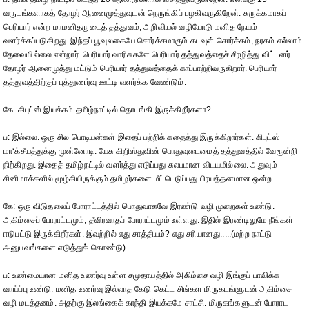
வருடங்களாகத் தோழர் ஆனைமுத்துவுடன் நெருங்கிப் பழகிவருகிறேன். சுருக்கமாகப்
பெரியார் என்ற மாமனிதருடைத் தத்துவம், அறிவியல் வழியோடு மனித நேயம்
வளர்க்கப்படுகிறது. இந்தப் பூவுலகையே சொர்க்கமாகும் கடவுள் சொர்க்கம், நரகம் எல்லாம்
தேவையில்லை என்றார். பெரியார் வாரிசுகளே பெரியார் தத்துவத்தைச் சீரழித்து விட்டனர்.
தோழர் ஆனைமுத்து மட்டும் பெரியார் தத்துவத்தைக் காப்பாற்றிவருகிறார். பெரியார்
தத்துவத்திற்குப் புத்துணர்வு ஊட்டி வளர்க்க வேண்டும்.
கே: கிபுட்ஸ் இயக்கம் தமிழ்நாட்டில் தொடங்கி இருக்கிறீர்களா?
ப: இல்லை. ஒரு சில பொடியன்கள் இதைப் பற்றிக் கதைத்து இருக்கிறார்கள். கிபுட்ஸ்
மா‘க்சீயத்துக்கு முன்னோடி. யேசு கிறிஸ்துவின் பொதுவுடைமைத் தத்துவத்தில் வேரூன்றி
நிற்கிறது. இதைத் தமிழ்நட்டில் வளர்த்து எடுப்பது சுலபமான விடயமில்லை. அதுவும்
சினிமாக்களில் மூழ்கியிருக்கும் தமிழர்களை மீட்டெடுப்பது பிரயத்தனமான ஒன்ற.
கே: ஒரு விடுதலைப் போராட்டத்தில் பொதுவாகவே இரண்டு வழி முறைகள் உண்டு.
அகிம்சைப் போராட்டமும், தீவிரவாதப் போராட்டமும் உள்ளது. இதில் இரண்டிலுமே நீங்கள்
ஈடுபட்டு இருக்கிறீர்கள். இவற்றில் எது சாத்தியம்? எது சரியானது.....(மற்ற நாட்டு
அனுபவங்களை எடுத்துக் கொண்டு)
ப: உண்மையான மனித உணர்வு உள்ள சமுதாயத்தில் அகிம்சை வழி இங்குப் பாவிக்க
வாய்ப்பு உண்டு. மனித உணர்வு இல்லாத கேடு கெட்ட சிங்கள மிருகடங்ளுடன் அகிம்சை
வழி மடத்தனம். அதற்கு இலங்கைக் காந்தி இயக்கமே சாட்சி. மிருகங்களுடன் போராட