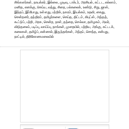
சிங்களர்கள், நாயக்கர், இல்லை, முடிவு, டாக்டர், அரசியல், கட்டட, எல்லாம்,
மனித, எனக்கு, செய்ய, வந்து, சிறை, பல்கலைக், உண்டு, சிறு, ஜாஸ்,
இந்தப், இப்போது, உள்ளது, பற்றிக், நகரம், இயக்கம், உதவி, கைது,
சென்றனர், தந்திரம், தமிழர்களை, செய்த, திட்டம், கிபுட்ஸ், அந்தத்,
கூட்டுப், பற்றி, அரசு, சென்ற, நாள், தந்தை, செல்வா, தமிழகம், அவர்,
விடுதலைப், படிப்பு, வாய்ப்பு, நாங்கள், முறையில், பற்றிய, அங்கு, கட்டடக்,
கலைகள், தமிழ்ப், என்னால், இருந்தார்கள், அந்தப், சொந்த, என்பது,
நாட்டில், திரிகோணமலையில்