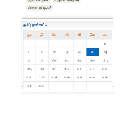
நீதிக் கதைகள்
சிறுவர் கதைகள்
விளையாட்டுகள்
தமிழ் நாள்காட்டி
ஞா
தி்
செ
அ
வி
வெ
கா
௧
௨
௩
௪
௫
௬
௭
௮
௯
௰
௰௧
௰௨
௰௩
௰௪
௰௫
௰௬
௰௭
௰௮
௰௯
௨௰
௨௧
௨௨
௨௩
௨௪
௨௫
௨௬
௨௭
௨௮
௨௯
௩௰
௩௧