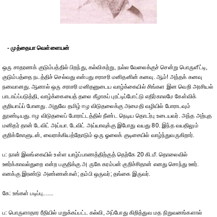
- முத்தையா வெள்ளையன்
ஒரு சாதரணக் குடும்பத்தில் பிறந்து, கல்விகற்று, நல்ல வேலைக்குச் சென்று பொருளீட்டி,
குடும்பத்தை நடத்திச் செல்வது என்பது சராசரி மனிதனின் கனவு. ஆம்! அந்தக் கனவு
நனவானது. ஆனால் ஒரு சராசரி மனிதனுடைய வாழ்க்கையில் சிங்கள இன வெறி அரசியல்
பாடாய்ப்படுத்தி, வாழ்க்கையைத் தலை கீழாகப் புரட்டிப்போட்டு எதிர்காலமே கேள்விக்
குறியாய்ப் போனது. அதுவே தமிழ் ஈழ விடுதலைக்கு அமைதி வழியில் போராடவும்
தூண்டியது. ஈழ விடுதலைப் போராட்டத்தில் நீண்ட நெடிய தொடர்பு உடையவர். அந்த அற்புத
மனிதர் தான் டேவிட் அய்யா. டேவிட் அய்யாவுக்கு இபோது வயது 80. இந்த வயதிலும்
குறிக்கோளுடன், வைராக்கியத்தோடும் ஒரு ஓலைக் குடிசையில் வாழ்ந்துவருகிறார்.
ப: நான் இலங்கையில் உள்ள யாழ்ப்பாணத்திற்குத் தெற்கே 20 கி.மீ. தொலைவில்
ஊர்க்காவல்துறை என்ற பகுதிக்கு அ ருகே கரம்பன் குறிச்சிதான் எனது சொந்து ஊர்.
எனக்கு இரண்டு அண்ணன்கள்; தம்பி ஒருவர்; தங்கை இருவர்.
கே: உங்கள் படிப்பு.......
ப: பொருளாதார ரீதியில் மறுக்கப்பட்ட கல்வி, அப்போது கிறித்துவ மத நிறுவனங்களால்