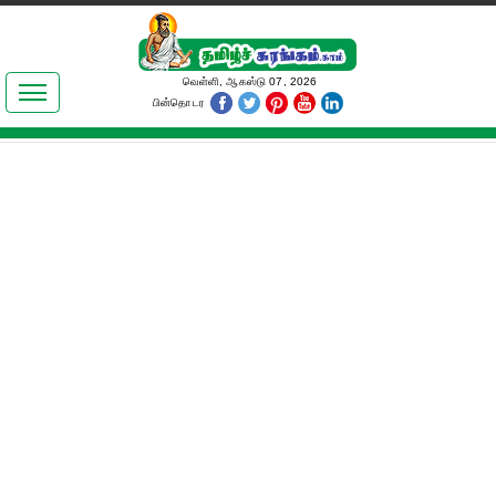
இலக்கியங்கள்
வெள்ளி, ஆகஸ்டு 07, 2026
பின்தொடர
தமிழ் உலகம்
அறிவியல்
பொதுஅறிவு
ஆன்மிகம்
ஜோதிடம்
மருத்துவம்
பெண்கள் பகுதி
நகைச்சுவை
கலையுலகம்