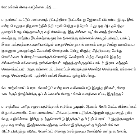
கே: உங்கள் சிறை வாழ்க்கை பற்றி......
ப: நாங்கள் கூட்டுப் பண்ணைத் திட்டத்தில் ஈடுபட்டபோது ஜெர்மானியில் உள்ள ஜி..டி. இசட்
என்ற பொது நல நிறுவனத்தில் நிதி உதவி பெற்று வந்தோம். அது ஒரு ஆயுதமேந்தா
முறையில் ஈழ விடுதலைக்கு வழி கோலியது. இது சிங்கள ஆட்சியரைத் திகைக்க
வைத்தது. காந்திய இயக்கத்தை ஒடுக்க நினைத்து என்னைக் கொழும்புவிலும், டாக்டர்
இராசு. சுந்தரத்தை வவுனியாவிலும் கைது செய்தது. எங்களைக் கைது செய்து பனாகொடா
இராணுவ முகாமுக்குக் கொண்டு சென்றனர். அங்கு மிகுந்த சித்திரவதை செய்து
வெளிக்கடைச் சிறைச்சாலைக்குக் கொண்டு சென்றனர். அந்த சிறையில் இருந்த
சிங்களர்கள் எங்களைத் தாக்கினார்கள். அந்தத் தாக்குதலில் டாக்டர். இராசு. சுந்தரம்
கொல்லப்பட்டார். பிறகு என்னை மட்டக்களப்புச் சிறைக்குக் கெண்டு சென்றனர். எங்களைக்
கைது செய்தததோடு ஈழத்தில் காந்தி இயக்கம் முற்றுப்பெற்றது.
கே: சாத்வீமாகப் போராட வேண்டும் என்ற மன வலிமையோடு இருந்த நீங்கள், சிறை
உடைக்கும் நிகழ்ச்சிக்கு ஒப்புக் கொண்டபோது உங்கள் மனநிலை எப்படி இருந்தது?
ப: சாத்வீகம் மனித சமுதாயத்தில்தான் சாதிக்க முடியும். ஆனால், கேடு கெட்ட சிங்களர்கள்
மிருகங்களைவிட மோசமானவர்கள். சிங்களர்களை எதிர்க்க ஆயுதம் ஏந்துவதைத் தவிர
வேறு வழியில்லை. இன்று நடந்துகொண்டு இருக்கும் தமிழீழப் போராட்டம் இதற்கு மறுக்க
முடியாத சான்று. இதற்காகவே தந்தை செல்வா இறக்கு முன் தமிழர்கள் சிங்கள
ஆட்சியிலிருந்து விடுபட வேண்டும் அல்லது செத்து மடிய வேண்டும் என்று கூறினார்.