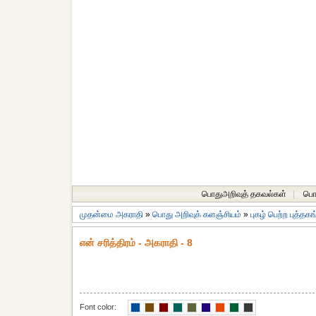
பொதுஅறிவுத் தகவல்கள்
|
பொத
முதன்மை அகராதி
»
பொது அறிவுக் களஞ்சியம்
»
புகழ் பெற்ற புத்தக
என் சரித்திரம் - அகராதி - 8
Font color: