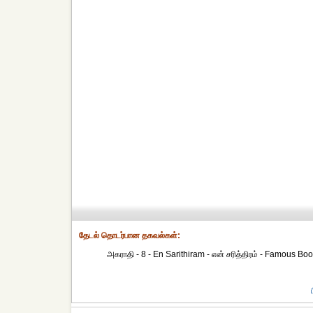
தேட‌ல் தொட‌ர்பான தகவ‌ல்க‌ள்:
அகராதி - 8 - En Sarithiram - என் சரித்திரம் - Famous Books