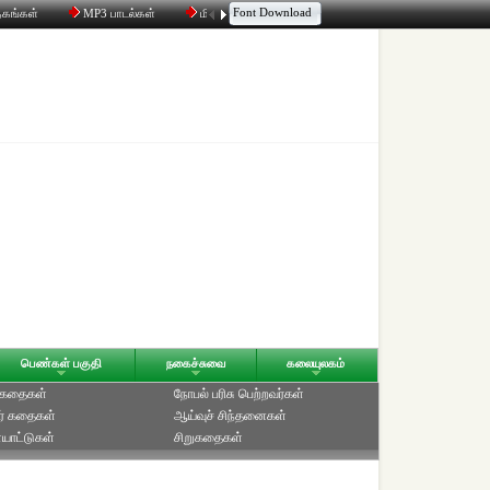
Font Download
தகங்கள்
MP3 பாடல்கள்
மின்னஞ்சல்
திரட்டி
உரையாடல்
பெண்கள் பகுதி
நகைச்சுவை
கலையுலகம்
் கதைகள்
நோபல் பரிசு‎ பெற்றவர்‎கள்
ர் கதைகள்
ஆய்வுச் சிந்தனைகள்
யாட்டுகள்
சிறுகதைகள்