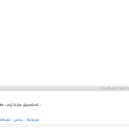
‹‹ முன்புறம்
தொடர்ச
|
 - புகழ் பெற்ற புத்தகங்கள் -
பின்புறம்
|
முகப்பு
|
மேற்புறம்