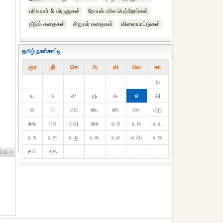
பரிசுகள் & விருதுகள்
நோபல் பரிசு‎ பெற்றோர்‎கள்
நீதிக் கதைகள்
சிறுவர் கதைகள்
விளையாட்டுகள்
தமிழ் நாள்காட்டி
ஞா
தி்
செ
அ
வி
வெ
கா
௧
௨
௩
௪
௫
௬
௭
௮
௯
௰
௰௧
௰௨
௰௩
௰௪
௰௫
௰௬
௰௭
௰௮
௰௯
௨௰
௨௧
௨௨
௨௩
௨௪
௨௫
௨௬
௨௭
௨௮
௨௯
௩௰
௩௧
்சி ››