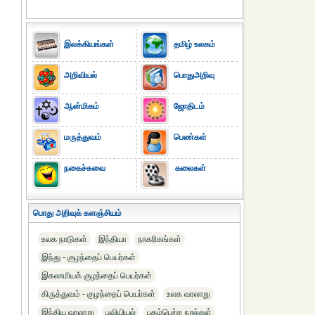
இலக்கியங்கள்
தமிழ் உலகம்
அறிவியல்
பொதுஅறிவு
ஆன்மிகம்
ஜோதிடம்
மருத்துவம்
பெண்கள்
நகைச்சுவை
கலைகள்
பொது அறிவுக் களஞ்சியம்
உலக நாடுகள்
இந்தியா
நாகரிகங்கள்
இந்து - குழந்தைப் பெயர்கள்
இசுலாமியக் குழந்தைப் பெயர்கள்
கிருத்துவம் - குழந்தைப் பெயர்கள்
உலக வரலாறு
இந்திய வரலாறு
புவியியல்
புகழ்பெற்ற நூல்கள்