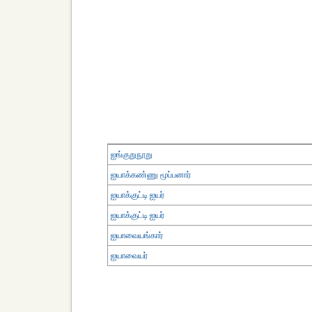
ஐங்குறுநூறு
ஐயாக்கண்ணு மூப்பனார்
ஐயாக்குட்டி ஐயர்
ஐயாக்குட்டி ஐயர்
ஐயாவையங்கார்
ஐயாவையர்