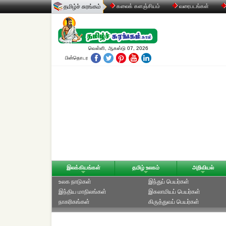
தமிழ்ச் சுரங்கம்
கலைக் களஞ்சியம்
வரைபடங்கள்
வெள்ளி, ஆகஸ்டு 07, 2026
பின்தொடர
இலக்கியங்கள்
தமிழ் உலகம்
அறிவியல்
உலக நாடுகள்
இந்துப் பெயர்கள்
இந்திய மாநிலங்கள்
இசுலாமியப் பெயர்கள்
நாகரிகங்கள்
கிருத்துவப் பெயர்கள்