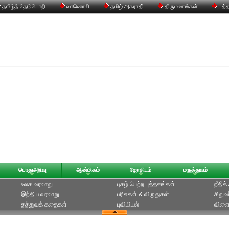
தமிழ்த் தேடுபொறி
வானொலி
தமிழ் அகராதி்
திருமணங்கள்
புத்
பொதுஅறிவு
ஆன்மிகம்
ஜோதிடம்
மருத்துவம்
உலக வரலாறு
புகழ் பெற்ற புத்தகங்கள்
நீதிக
இந்திய வரலாறு
பரிசுகள் & விருதுகள்
சிறுவ
தத்துவக் கதைகள்
புவியியல்
விளை