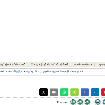
ுஅறிவுக் கட்டுரைகள்
|
பொதுஅறிவுக் கேள்வி & பதில்கள்
|
காலச் சுவடுகள்
|
வரலாற
ங்கள்
»
என் சரித்திரம்
»
சிறப்புப் பெயர் முதலியவற்றின் அகராதி
»
அகராதி - 8
Font size: