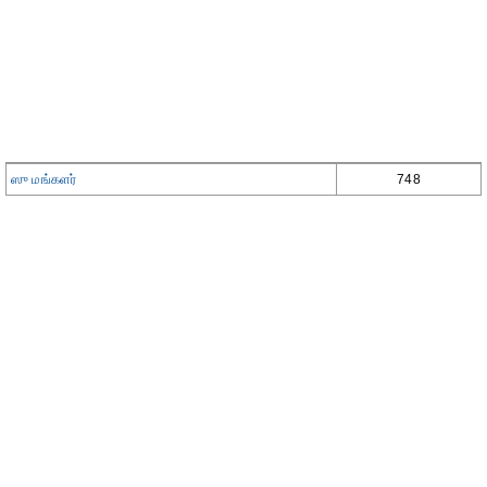
ஸு மங்களர்
748