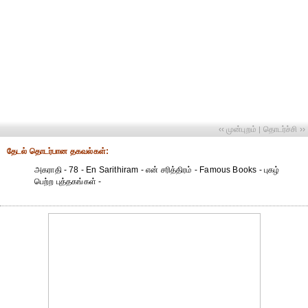
‹‹ முன்புறம்
தொடர்ச்சி ››
|
தேட‌ல் தொட‌ர்பான தகவ‌ல்க‌ள்:
அகராதி - 78 - En Sarithiram - என் சரித்திரம் - Famous Books - புகழ்
பெற்ற புத்தகங்கள் -