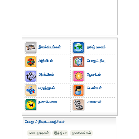
இலக்கியங்கள்
தமிழ் உலகம்
அறிவியல்
பொதுஅறிவு
ஆன்மிகம்
ஜோதிடம்
மருத்துவம்
பெண்கள்
நகைச்சுவை
கலைகள்
பொது அறிவுக் களஞ்சியம்
உலக நாடுகள்
இந்தியா
நாகரிகங்கள்