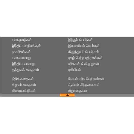
உலக நாடுகள்
இந்துப் பெயர்கள்
இந்திய மாநிலங்கள்
இசுலாமியப் பெயர்கள்
நாகரிகங்கள்
கிருத்துவப் பெயர்கள்
உலக வரலாறு
புகழ் பெற்ற புத்தகங்கள்
இந்திய வரலாறு
பரிசுகள் & விருதுகள்
தத்துவக் கதைகள்
புவியியல்
நீதிக் கதைகள்
நோபல் பரிசு‎ பெற்றவர்‎கள்
சிறுவர் கதைகள்
ஆய்வுச் சிந்தனைகள்
விளையாட்டுகள்
சிறுகதைகள்