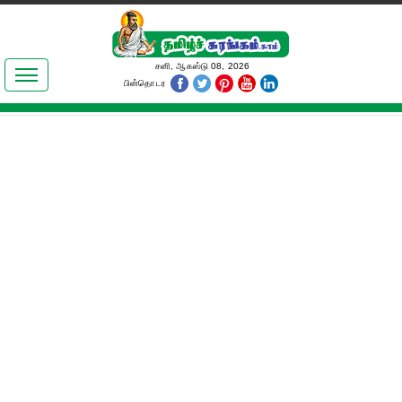
இலக்கியங்கள்
சனி, ஆகஸ்டு 08, 2026
பின்தொடர
தமிழ் உலகம்
அறிவியல்
பொதுஅறிவு
ஆன்மிகம்
ஜோதிடம்
மருத்துவம்
பெண்கள் பகுதி
நகைச்சுவை
கலையுலகம்