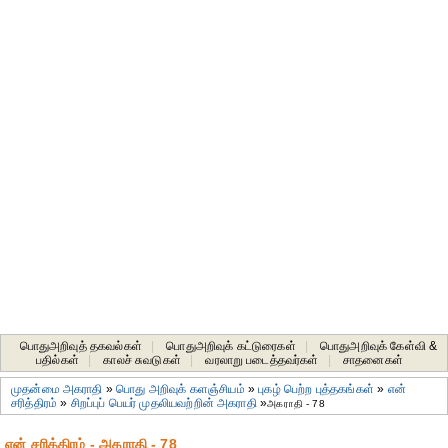
பொதுஅறிவுத் தகவல்கள்
|
பொதுஅறிவுக் கட்டுரைகள்
|
பொதுஅறிவுக் கேள்வி &
பதில்கள்
|
காலச் சுவடுகள்
|
வரலாறு படைத்தவர்கள்
|
சாதனைகள்‎
முதன்மை அகராதி
»
பொது அறிவுக் களஞ்சியம்
»
புகழ் பெற்ற புத்தகங்கள்
»
என்
சரித்திரம்
»
சிறப்புப் பெயர் முதலியவற்றின் அகராதி
»
அகராதி - 78
என் சரித்திரம் - அகராதி - 78