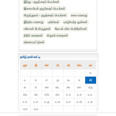
இந்து - குழந்தைப் பெயர்கள்
இசுலாமியக் குழந்தைப் பெயர்கள்
கிருத்துவம் - குழந்தைப் பெயர்கள்
உலக வரலாறு
இந்திய வரலாறு
புவியியல்
புகழ்பெற்ற நூல்கள்
பரிசுகள் & விருதுகள்
நோபல் பரிசு‎ பெற்றோர்‎கள்
நீதிக் கதைகள்
சிறுவர் கதைகள்
விளையாட்டுகள்
தமிழ் நாள்காட்டி
ஞா
தி்
செ
அ
வி
வெ
கா
௧
௨
௩
௪
௫
௬
௭
௮
௯
௰
௰௧
௰௨
௰௩
௰௪
௰௫
௰௬
௰௭
௰௮
௰௯
௨௰
௨௧
௨௨
௨௩
௨௪
௨௫
௨௬
௨௭
௨௮
௨௯
௩௰
௩௧