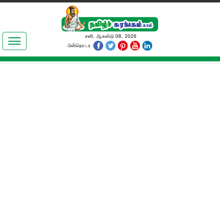
இலக்கியங்கள்
சனி, ஆகஸ்டு 08, 2026
பின்தொடர
தமிழ் உலகம்
அறிவியல்
பொதுஅறிவு
ஆன்மிகம்
ஜோதிடம்
மருத்துவம்
பெண்கள் பகுதி
நகைச்சுவை
கலையுலகம்