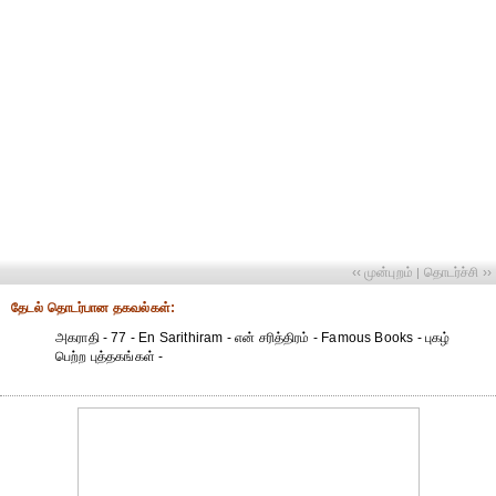
‹‹ முன்புறம்
தொடர்ச்சி ››
|
தேட‌ல் தொட‌ர்பான தகவ‌ல்க‌ள்:
அகராதி - 77 - En Sarithiram - என் சரித்திரம் - Famous Books - புகழ்
பெற்ற புத்தகங்கள் -