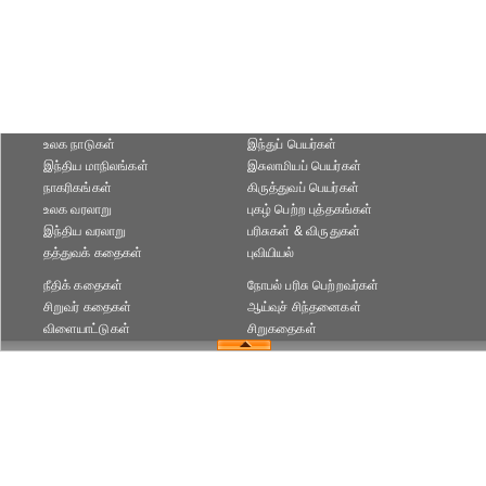
உலக நாடுகள்
இந்துப் பெயர்கள்
இந்திய மாநிலங்கள்
இசுலாமியப் பெயர்கள்
நாகரிகங்கள்
கிருத்துவப் பெயர்கள்
உலக வரலாறு
புகழ் பெற்ற புத்தகங்கள்
இந்திய வரலாறு
பரிசுகள் & விருதுகள்
தத்துவக் கதைகள்
புவியியல்
நீதிக் கதைகள்
நோபல் பரிசு‎ பெற்றவர்‎கள்
சிறுவர் கதைகள்
ஆய்வுச் சிந்தனைகள்
விளையாட்டுகள்
சிறுகதைகள்