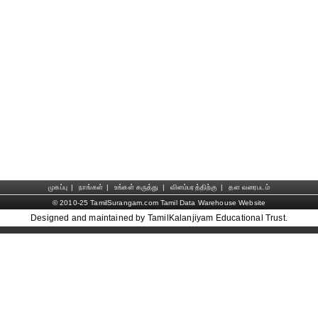
முகப்பு
|
நாங்கள்
|
உங்கள் கருத்து
|
விளம்பரத்திற்கு
|
தள வரைபடம்
© 2010-25 TamilSurangam.com Tamil Data Warehouse Website
Designed and maintained by TamilKalanjiyam Educational Trust.