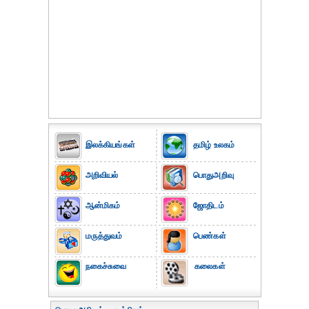
இலக்கியங்கள்
தமிழ் உலகம்
அறிவியல்
பொதுஅறிவு
ஆன்மிகம்
ஜோதிடம்
மருத்துவம்
பெண்கள்
நகைச்சுவை
கலைகள்