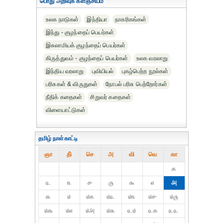
பொது அறிவுக் களஞ்சியம்
உலக நாடுகள்
இந்தியா
நாகரிகங்கள்
இந்து - குழந்தைப் பெயர்கள்
இசுலாமியக் குழந்தைப் பெயர்கள்
கிருத்துவம் - குழந்தைப் பெயர்கள்
உலக வரலாறு
இந்திய வரலாறு
புவியியல்
புகழ்பெற்ற நூல்கள்
பரிசுகள் & விருதுகள்
நோபல் பரிசு‎ பெற்றோர்‎கள்
நீதிக் கதைகள்
சிறுவர் கதைகள்
விளையாட்டுகள்
தமிழ் நாள்காட்டி
ஞா
தி்
செ
அ
வி
வெ
கா
௧
௨
௩
௪
௫
௬
௭
௮
௯
௰
௰௧
௰௨
௰௩
௰௪
௰௫
௰௬
௰௭
௰௮
௰௯
௨௰
௨௧
௨௨