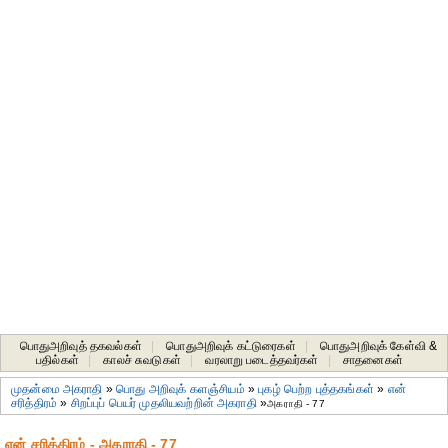
பொதுஅறிவுத் தகவல்கள்
|
பொதுஅறிவுக் கட்டுரைகள்
|
பொதுஅறிவுக் கேள்வி &
பதில்கள்
|
காலச் சுவடுகள்
|
வரலாறு படைத்தவர்கள்
|
சாதனைகள்‎
முதன்மை அகராதி
»
பொது அறிவுக் களஞ்சியம்
»
புகழ் பெற்ற புத்தகங்கள்
»
என்
சரித்திரம்
»
சிறப்புப் பெயர் முதலியவற்றின் அகராதி
»
அகராதி - 77
என் சரித்திரம் - அகராதி - 77