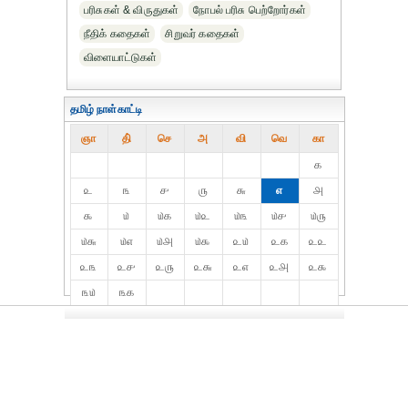
பரிசுகள் & விருதுகள்
நோபல் பரிசு‎ பெற்றோர்‎கள்
நீதிக் கதைகள்
சிறுவர் கதைகள்
விளையாட்டுகள்
தமிழ் நாள்காட்டி
ஞா
தி்
செ
அ
வி
வெ
கா
௧
௨
௩
௪
௫
௬
௭
௮
௯
௰
௰௧
௰௨
௰௩
௰௪
௰௫
௰௬
௰௭
௰௮
௰௯
௨௰
௨௧
௨௨
௨௩
௨௪
௨௫
௨௬
௨௭
௨௮
௨௯
௩௰
௩௧