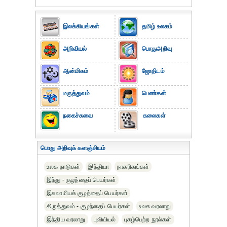
இலக்கியங்கள்
தமிழ் உலகம்
அறிவியல்
பொதுஅறிவு
ஆன்மிகம்
ஜோதிடம்
மருத்துவம்
பெண்கள்
நகைச்சுவை
கலைகள்
பொது அறிவுக் களஞ்சியம்
உலக நாடுகள்
இந்தியா
நாகரிகங்கள்
இந்து - குழந்தைப் பெயர்கள்
இசுலாமியக் குழந்தைப் பெயர்கள்
கிருத்துவம் - குழந்தைப் பெயர்கள்
உலக வரலாறு
இந்திய வரலாறு
புவியியல்
புகழ்பெற்ற நூல்கள்