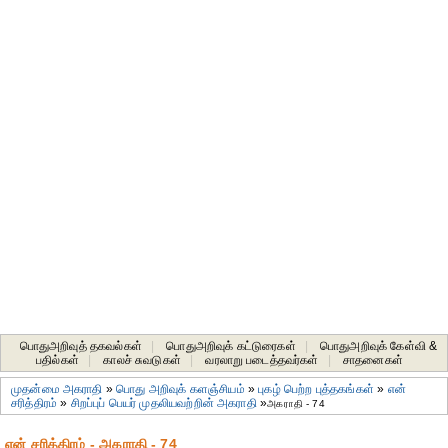
பொதுஅறிவுத் தகவல்கள்
|
பொதுஅறிவுக் கட்டுரைகள்
|
பொதுஅறிவுக் கேள்வி &
பதில்கள்
|
காலச் சுவடுகள்
|
வரலாறு படைத்தவர்கள்
|
சாதனைகள்‎
முதன்மை அகராதி
»
பொது அறிவுக் களஞ்சியம்
»
புகழ் பெற்ற புத்தகங்கள்
»
என்
சரித்திரம்
»
சிறப்புப் பெயர் முதலியவற்றின் அகராதி
»
அகராதி - 74
என் சரித்திரம் - அகராதி - 74