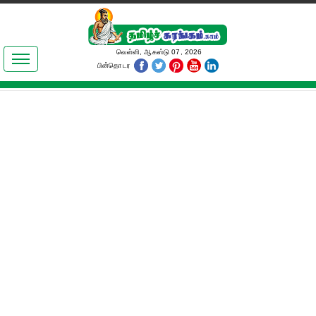
இலக்கியங்கள்
வெள்ளி, ஆகஸ்டு 07, 2026
பின்தொடர
தமிழ் உலகம்
அறிவியல்
பொதுஅறிவு
ஆன்மிகம்
ஜோதிடம்
மருத்துவம்
பெண்கள் பகுதி
நகைச்சுவை
கலையுலகம்