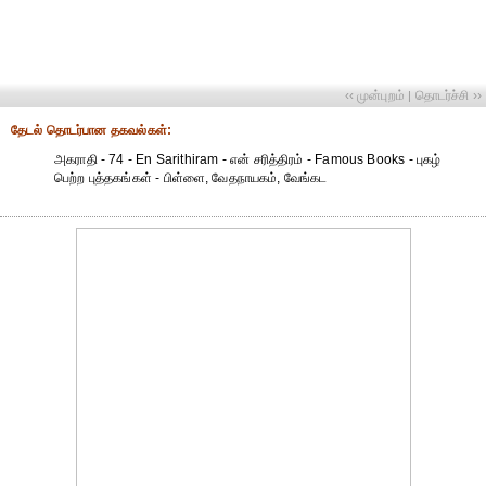
‹‹ முன்புறம்
தொடர்ச்சி ››
|
தேட‌ல் தொட‌ர்பான தகவ‌ல்க‌ள்:
அகராதி - 74 - En Sarithiram - என் சரித்திரம் - Famous Books - புகழ்
பெற்ற புத்தகங்கள் - பிள்ளை, வேதநாயகம், வேங்கட