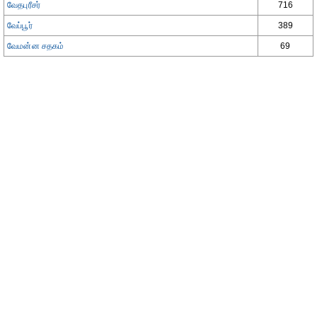
வேதபுரீசர்
716
வேப்பூர்
389
வேமன்ன சதகம்
69