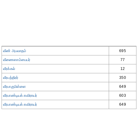
வீண் அபவாதம்
695
வீணைஸாம்பையர்
77
வீரக்கல்
12
வீரபத்திரர்
350
வீரபாகுபிள்ளை
649
வீரபாண்டியக் கவிராயர்
603
வீரபாண்டியக் கவிராயர்
649