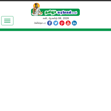
இலக்கியங்கள்
சனி, ஆகஸ்டு 08, 2026
பின்தொடர
தமிழ் உலகம்
அறிவியல்
பொதுஅறிவு
ஆன்மிகம்
ஜோதிடம்
மருத்துவம்
பெண்கள் பகுதி
நகைச்சுவை
கலையுலகம்