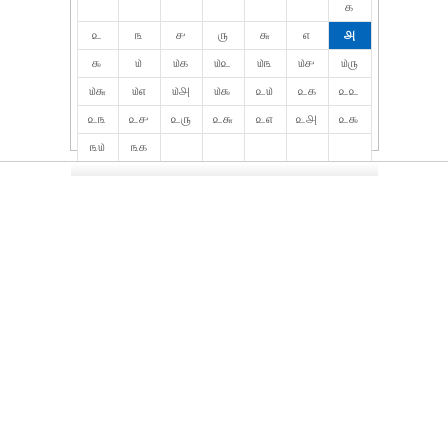
௧
௨
௩
௪
௫
௬
௭
௮
௯
௰
௰௧
௰௨
௰௩
௰௪
௰௫
௰௬
௰௭
௰௮
௰௯
௨௰
௨௧
௨௨
௨௩
௨௪
௨௫
௨௬
௨௭
௨௮
௨௯
௩௰
௩௧