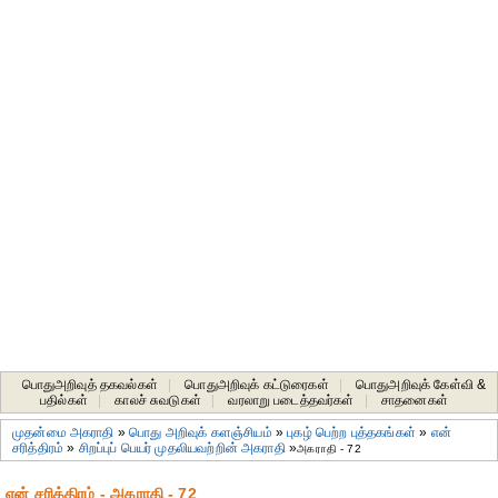
பொதுஅறிவுத் தகவல்கள்
|
பொதுஅறிவுக் கட்டுரைகள்
|
பொதுஅறிவுக் கேள்வி &
பதில்கள்
|
காலச் சுவடுகள்
|
வரலாறு படைத்தவர்கள்
|
சாதனைகள்‎
முதன்மை அகராதி
»
பொது அறிவுக் களஞ்சியம்
»
புகழ் பெற்ற புத்தகங்கள்
»
என்
சரித்திரம்
»
சிறப்புப் பெயர் முதலியவற்றின் அகராதி
»
அகராதி - 72
என் சரித்திரம் - அகராதி - 72