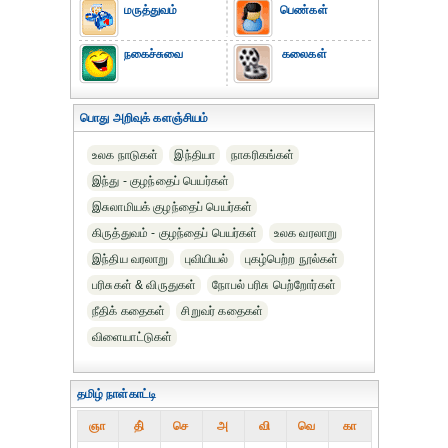
மருத்துவம்
பெண்கள்
நகைச்சுவை
கலைகள்
பொது அறிவுக் களஞ்சியம்
உலக நாடுகள்
இந்தியா
நாகரிகங்கள்
இந்து - குழந்தைப் பெயர்கள்
இசுலாமியக் குழந்தைப் பெயர்கள்
கிருத்துவம் - குழந்தைப் பெயர்கள்
உலக வரலாறு
இந்திய வரலாறு
புவியியல்
புகழ்பெற்ற நூல்கள்
பரிசுகள் & விருதுகள்
நோபல் பரிசு‎ பெற்றோர்‎கள்
நீதிக் கதைகள்
சிறுவர் கதைகள்
விளையாட்டுகள்
தமிழ் நாள்காட்டி
ஞா
தி்
செ
அ
வி
வெ
கா