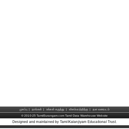
முகப்பு
|
நாங்கள்
|
உங்கள் கருத்து
|
விளம்பரத்திற்கு
|
தள வரைபடம்
© 2010-25 TamilSurangam.com Tamil Data Warehouse Website
Designed and maintained by TamilKalanjiyam Educational Trust.