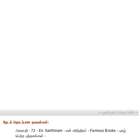
‹‹ முன்புறம்
தொடர்ச்சி ››
|
தேட‌ல் தொட‌ர்பான தகவ‌ல்க‌ள்:
அகராதி - 72 - En Sarithiram - என் சரித்திரம் - Famous Books - புகழ்
பெற்ற புத்தகங்கள் -