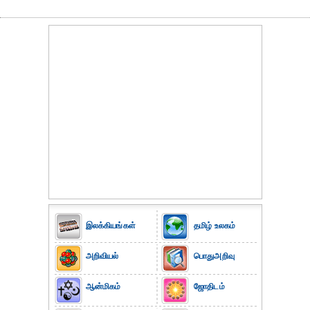
இலக்கியங்கள்
தமிழ் உலகம்
அறிவியல்
பொதுஅறிவு
ஆன்மிகம்
ஜோதிடம்