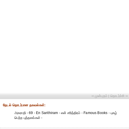
‹‹ முன்புறம்
தொடர்ச்சி ››
|
தேட‌ல் தொட‌ர்பான தகவ‌ல்க‌ள்:
அகராதி - 69 - En Sarithiram - என் சரித்திரம் - Famous Books - புகழ்
பெற்ற புத்தகங்கள் -