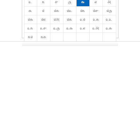
௨
௩
௪
௫
௬
௭
௮
௯
௰
௰௧
௰௨
௰௩
௰௪
௰௫
௰௬
௰௭
௰௮
௰௯
௨௰
௨௧
௨௨
௨௩
௨௪
௨௫
௨௬
௨௭
௨௮
௨௯
௩௰
௩௧