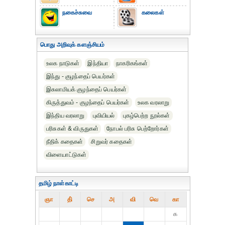
நகைச்சுவை
கலைகள்
பொது அறிவுக் களஞ்சியம்
உலக நாடுகள்
இந்தியா
நாகரிகங்கள்
இந்து - குழந்தைப் பெயர்கள்
இசுலாமியக் குழந்தைப் பெயர்கள்
கிருத்துவம் - குழந்தைப் பெயர்கள்
உலக வரலாறு
இந்திய வரலாறு
புவியியல்
புகழ்பெற்ற நூல்கள்
பரிசுகள் & விருதுகள்
நோபல் பரிசு‎ பெற்றோர்‎கள்
நீதிக் கதைகள்
சிறுவர் கதைகள்
விளையாட்டுகள்
தமிழ் நாள்காட்டி
ஞா
தி்
செ
அ
வி
வெ
கா
௧