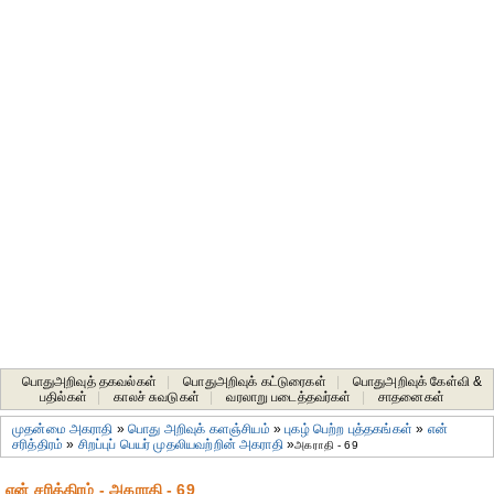
பொதுஅறிவுத் தகவல்கள்
|
பொதுஅறிவுக் கட்டுரைகள்
|
பொதுஅறிவுக் கேள்வி &
பதில்கள்
|
காலச் சுவடுகள்
|
வரலாறு படைத்தவர்கள்
|
சாதனைகள்‎
முதன்மை அகராதி
»
பொது அறிவுக் களஞ்சியம்
»
புகழ் பெற்ற புத்தகங்கள்
»
என்
சரித்திரம்
»
சிறப்புப் பெயர் முதலியவற்றின் அகராதி
»
அகராதி - 69
என் சரித்திரம் - அகராதி - 69