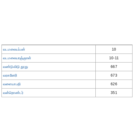
வடமலையப்பன்
10
வடமலையாஞ்ஞான்
10-11
வண்டுவிடு தூது
667
வரகனேரி
673
வளையாபதி
626
வன்றொண்டர்
351