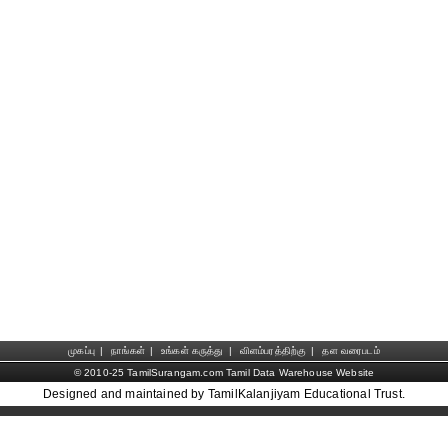
முகப்பு
|
நாங்கள்
|
உங்கள் கருத்து
|
விளம்பரத்திற்கு
|
தள வரைபடம்
© 2010-25 TamilSurangam.com Tamil Data Warehouse Website
Designed and maintained by TamilKalanjiyam Educational Trust.