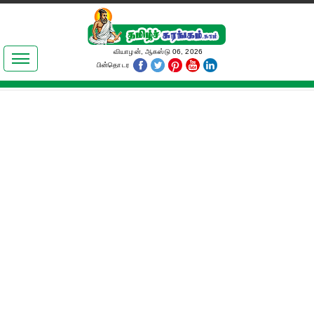
இலக்கியங்கள்
வியாழன், ஆகஸ்டு 06, 2026
பின்தொடர
தமிழ் உலகம்
அறிவியல்
பொதுஅறிவு
ஆன்மிகம்
ஜோதிடம்
மருத்துவம்
பெண்கள் பகுதி
நகைச்சுவை
கலையுலகம்